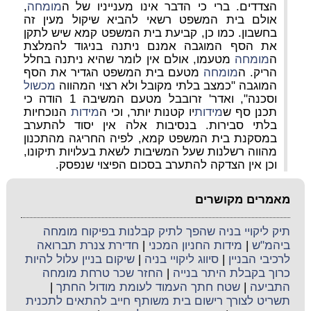
הצדדים. ברי כי הדבר אינו מענייניו
של ה
מומחה
,
אולם בית המשפט רשאי להביא שיקול מעין זה
בחשבון. כמו כן, קביעת בית המשפט קמא שיש לתקן
את הסף המוגבה אמנם ניתנה בניגוד להמלצת
ה
מומחה
מטעמו, אולם אין לומר שהיא ניתנה בחלל
הריק. ה
מומחה
מטעם בית המשפט הגדיר את הסף
המוגבה "כמצב בלתי מקובל ולא רצוי המהווה
מכשול
וסכנה", ואדר' זרובבל מטעם המשיבה 1 הודה כי
תכנן סף ש
מידות
יו קטנות יותר, וכי ה
מידות
הנוכחיות
בלתי סבירות. בנסיבות אלה אין יסוד להתערב
במסקנת בית המשפט קמא, לפיה החריגה מהתכנון
מהווה רשלנות שעל המשיבות לשאת בעלויות תיקונו,
וכן אין הצדקה להתערב בסכום הפיצוי שנפסק.
מאמרים מקושרים
תיק ליקויי בניה שהפך לתיק קבלנות בפיקוח מומחה
ביהמ"ש
|
מידות החניון המכני
|
חדירת צנרת תברואה
לרכיבי הבניין
|
סיווג ליקויי בניה
|
שיקום בניין עלול להיות
כרוך בקבלת היתר בנייה
|
החזר שכר טרחת מומחה
התביעה
|
שטח חתך העמוד לעומת מודול החתך
|
תשריט לצורך רישום בית משותף חייב להתאים לתכנית