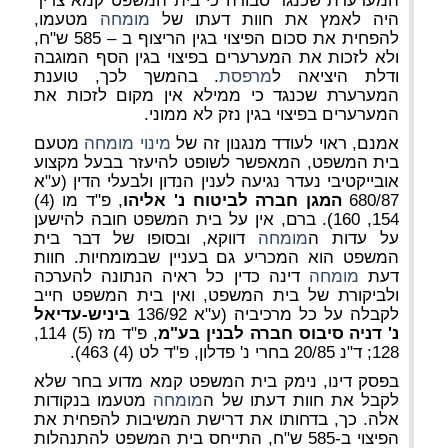
המערערת שכנגד סבורה כי בית המשפט קמא צריך
היה לאמץ את חוות דעתו של
מומחה
מטעמו,
להפחית את סכום הפיצוי בגין הריצוף ב – 585 ש"ח,
ולא לזכות את המערערים בפיצוי בגין הסף המוגבה
ודלת היציאה ל
מרפסת
. בהמשך לכך, טוענת
המערערת שכנגד כי ממילא אין מקום לזכות את
המערערים בפיצוי בגין נזק לא ממוני.
אמנם, ראוי לעודד מנגנון זה של
מינוי
מומחה
מטעם
בית המשפט, המאפשר לשופט להיעזר בבעל מקצוע
אובייקטיבי נעדר נגיעה לענין הנדון ולבעלי הדין (ע"א
680/87
המגן חברה לביטוח נ' אליהו
, פ"ד מו (4)
154, 160). ברם, אין על בית המשפט חובה להישען
על עדות ה
מומחה
דווקא, ובסופו של דבר בית
המשפט הוא המכריע גם בעניין שבמומחיות. חוות
דעת
מומחה
דינה כדין כל ראיה הנתונה להערכה
ולביקורת של בית המשפט, ואין בית המשפט חייב
לקבלה על כל מרכיביה (ע"א 136/92
ביניש-עדיאל
נ' דניה סיבוס חברה לבנין
בע"מ
, פ"ד מז (5) 114,
128; ד"נ 20/85 בחרי נ' פדלון, פ"ד לט (4) 463).
בפסק דינו, נימק בית המשפט קמא מדוע בחר שלא
לקבל את חוות דעתו של ה
מומחה
מטעמו בנקודות
אלה. כך, בדחותו את דרישת המשיבות להפחית את
הפיצוי ב-585 ש"ח, התייחס בית המשפט להתנהלות