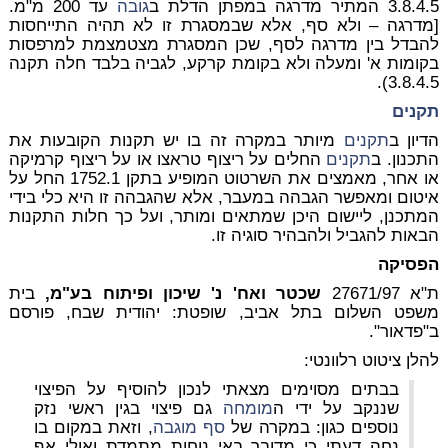
3.8.4.5 המתיר מדרגה במפתן הדלת ב
גובה
עד 200 מ"מ.
[מדרגה – ולא סף, אלא שבמסגרת זו לא תהיה התייחסות
להבדל בין מדרגה לסף, שכן המסגרת מצטמצמת למרפסות
בקומות א' ומעלה ולא בקומת קרקע, לגביה בלבד חלה תקנה
3.8.4.5).
תקנים
הדיון ב
תקנים
מיותר במקרה זה בו יש תקנות הקובעות את
התכנון. ב
תקנים
החלים על ריצוף טראצו או על ריצוף קרמיקה
או אחר, מאמצים את השרטוט המופיע בתקן 1752.1 החל על
איטום ומאפשר הגבהה במעבר, אלא שהגבהה זו היא כלי בידי
המתכנן, ליישום היכן שמתאים ומותר, ועל כך חלות התקנות
הבאות להגביל ולהבהיר סוגיה זו.
הפסיקה
ת"א 27671/97
שכטר ואח' נ' שיכון ופיתוח בע"מ,
בית
משפט השלום בתל אביב, שופטת: יהודית שבח, פורסם
ב"פדאור".
להלן ציטוט רלוונטי:
בבתים מסוימים מצאתי לנכון להוסיף על הפיצוי
שננקב על ידי ה
מומחה
גם פיצוי בגין ראשי נזק
נוספים כגון: במקרה של
סף מוגבה
, וזאת במקום בו
נחה דעתי כי מדובר באי נוחות מתמדת ואולי אף