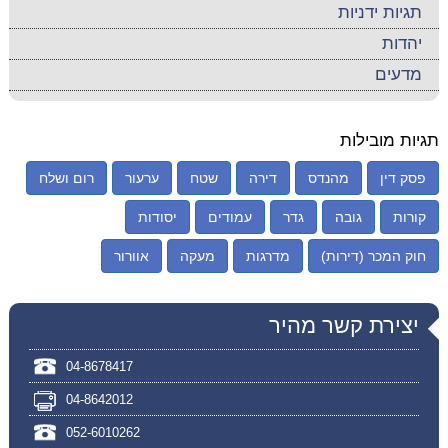
תגיות ידניות
יהדות
מדעים
תגיות מובילות
פסק דין
מהנדס
דירה
שטח
ערעור
רום ושלח
קורות
גובה
גדר
עמודים
יסודות
חוק המכר (דירות)
מדרגות
מעקה
אוורור
יצירת קשר מהיר
04-8678417
04-8642012
052-6010262