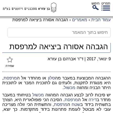
תפריט
חיפוש
לג
עמוד הבית
מאמרים
הגבהה אסורה ביציאה למרפסת
»
»
כן
זי
הגבהה אסורה ביציאה למרפסת
9 ינואר, 2017
|
ד"ר אברהם בן עזרא
שמירה
ההגבהה המבוצעת במעבר מה
סלון
או מהחדר אל ה
מרפסת
,
היא מנוגדת לתקנות, ולעתים גם לתוכנית המכר או לתוכנית
היתר הבניה ומהווה
מכשול
.
יש סיבות לרוב לבצע הגבהה המהווה
מכשול
בטיחותי במעבר
מחדר ב
דירה
אל ה
מרפסת
. הסיבה הכי פופולארית היא, הצורך
בתשתית בידוד ב
שטח
ה
מרפסת
, והתשתית הכי זולה מצריכה
עובי לא מבוטל לעומת פתרונות בידוד מתקדמות. כך יוצא,