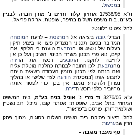
ב
מכשול
.
ת"א 17538/95
אוחיון קלוד וחיים נ' מורן חברה לבניין
בע"מ,
בית משפט השלום בחיפה, שופטת: אריקה פריאל.
להלן ציטוט רלוונטי:
הבדלי
גובה
ביציאה אל ה
מרפסת
– לדעת ה
מומחה
המדובר בפגם תכנוני המצדיק פיצוי או ביצוע תיקון
בעלות של 4500 ₪. ה
נתבע
ת טוענת כי הליקוי, אם
קיים, נוא פרי תכנון משרד הבינוי והשיכון ועל כן אין
לחייבה לתקנו. ה
תובע
ים רכשו את ה
דירה
מה
נתבע
ת, לכן החובה לבנותה כהלכה מוטלת עליה
ואם בנתה לפי תכנון מזמין העבודה רשאית הייתה
לתבוע אותו [במסגרת
הודעה
לצד שלישי או בהליך
נפרד] ולהיפרע ממנו. אין בכך כדי לפטור אותה
מחיוביה כלפי רוכש ה
דירה
.
ע"א 3276/05
וד נזרי נ' אוניל בניה בע"מ,
בית המשפט
המחוזי בתל אביב,
שופטות: אסתר קובו, מיכל רובינשטיין
ושולמית דותן, פורסם ב"פדאור".
להלן תיאור פסיקת בית משפט השלום בסוגיה, מתוך פסק
הדין שב
ערעור
:
סף מעבר מוגבה –