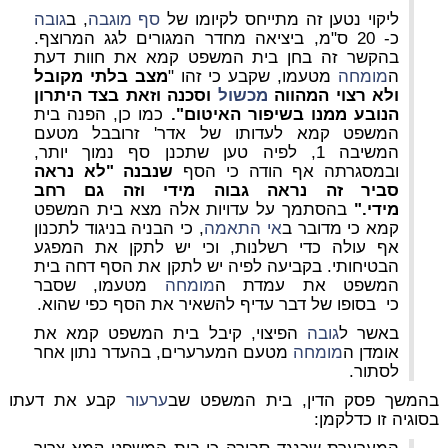
ליקוי נטען זה מתייחס לקיומו של
סף מוגבה
, ב
גובה
כ- 20 ס"מ, ביציאה מחדר המגורים לגג המרוצף.
בהקשר זה בחן בית המשפט קמא את חוות דעת
ה
מומחה
מטעמו, שקבע כי זהו "
מצב בלתי מקובל
ולא רצוי המהווה
מכשול
וסכנה וזאת בצד היתרון
הנובע ממנו בשיפור האיטום".
כמו כן, הפנה בית
המשפט קמא לעדותו של אדר' זרובבל מטעם
המשיבה 1, לפיה טען שתכנן סף נמוך יותר,
ובמסגרתה אף הודה כי הסף
שנבנה "לא נראה
סביר זה נראה גבוה מידי וזה גם רחב
מידי."
בהסתמך על עדויות אלה מצא בית המשפט
קמא כי מדובר ב
אי התאמה
, כי הבניה בניגוד לתכנון
אף עולה כדי רשלנות, וכי יש לתקן את המפגע
הבטיחותי. בקביעה לפיה יש לתקן את הסף דחה בית
המשפט את עמדת ה
מומחה
מטעמו, שסבר
כי
בסופו של דבר עדיף להשאיר את הסף כפי שהוא.
באשר ל
גובה
הפיצוי, קיבל בית המשפט קמא את
אומדן ה
מומחה
מטעם המערערים, בהעדר נתון אחר
לסתור.
בהמשך פסק הדין, בית המשפט שב
ערעור
קבע את דעתו
בסוגיה זו כדלקמן: