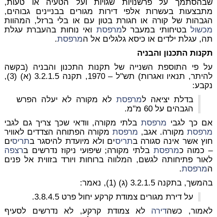
שבהסתמך על פרשנויות שגויות ועל הטעיה או טעות,
מתבצעות בעשרות אלפי דירות מגורים בבניינים גבוהים,
הגבהות של קורה או חגורת בטון עם או בלי ברזל, המהוות
מכשול
בטיחותי במעבר ל
מרפסת
ואי נוחות בהעברת עגלת
תה, עגלת ילדים או כיסא גלגלים אל ה
מרפסת
.
תקנות התכנון והבניה
על פי התוספת השנייה של תקנות התכנון והבניה (בקשה
להיתר, תנאיו ואגרות) תש"ל – 1970, תקנה 3.2.1.5 (א) (3),
נקבע:
בדלת יציאה ל
מרפסת
לא מקורה לא יעלה הפרש
הגבהים על 60 מ"מ.
אם כך לגבי
מרפסת
בלתי מקורה, וודאי שכך צריך גם לגבי
מרפסת
מקורה. אגב,
מרפסת
מקורה הפתוחה הצדדים לאוויר
חוץ אשר אינה סגורה ב
תריס
ים ולא מיועדת להיסגר ב
תריס
ים
– כמוה כ
מרפסת
בלתי מקורה; שיפועי ניקוז נדרשים ב
רצפה
לאור פתיחותה לגשם, המלווה ברוחות ויורד בזווית אל פנים
ה
מרפסת
.
בהמשך, בתקנה 3.2.1.5 (ג) (1), נאמר:
על דירת מגורים צמודת קרקע יחול פרט 3.8.4.5.
לאמור, כשה
דירה
לא צמודת קרקע, לא נדרשים לסעיף