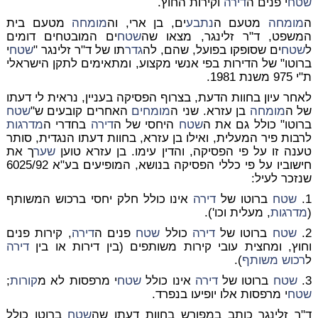
שטח
י פנים ה
דירה
וקירות החוץ.
ה
מומחה
מטעם ה
נתבע
ים, בן ארי, וה
מומחה
מטעם בית
המשפט, ד"ר זלינגר, מצאו שה
שטח
ים המובטחים דומים
ל
שטח
ים שסופקו בפועל, שהם, לה
גדר
תו של ד"ר זלינגר "
שטח
י
ברוטו" של הדירות בפי אנשי מקצוע, ומתאימים לתקן הישראלי
ת"י 975 משנת 1981.
לאחר עיון בחוות הדעת, בצרוף הפסיקה בעניין, נראית לי דעתו
של ה
מומחה
בן עזרא. שני ה
מומחים
האחרים קובעים ש"
שטח
ברוטו" כולל גם את ה
שטח
היחסי של ה
דירה
בחדרי ה
מדרגות
לרבות פיר המעלית, ואילו בן עזרא, בחוות דעתו הנגדית, סותר
טענה זו על פי הפסיקה, והדין עימו. בן עזרא טוען
שער
ך את
חישוביו על פי כללי הפסיקה בנושא, המופיעים בע"א 6025/92
שנזכר לעיל:
1.
שטח
ברוטו של
דירה
אינו כולל חלק יחסי ברכוש המשותף
(
מדרגות
, מעלית וכו').
2.
שטח
ברוטו של
דירה
כולל
שטח
פנים ה
דירה
, קירות פנים
וחוץ, ומחצית עובי קירות משותפים (בין דירות או בין
דירה
ל
רכוש משותף
).
3.
שטח
ברוטו של
דירה
אינו כולל
שטח
י מרפסות לא מ
קורות
;
שטח
י מרפסות אלו יופיעו בנפרד.
ד"ר זלינגר כותב במפורש בחוות דעתו שה
שטח
ברוטו כולל