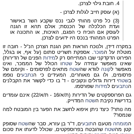
4. חובת גילוי לצרכן.
(א) עוסק חייב לגלות לצרכן -
(3) כל פרט מהותי לגבי נכס שקבע השר באישור
ועדת הכלכלה של הכנסת; אולם תהא זו הגנה
לעוסק אם הוכיח כי הפגם, האיכות, או התכונה או
הפרט המהותי בנכס היו ידועים לצרכן.
במקרה דידן, ולנוכח הוראות חוק הגנת הצרכן הנ"ל - חובה זו
מוטלת על ה
מוכר
. אספקת תשריט סתום (על אף, או בגלל,
הפירוט הדקדקני שבו המתייחס רק ל
מידות
הפנים של הדירות)
שאינו מאפשר עמידה על
שטח
ו הכולל של הממכר, ואינו
מאפשר ל
קונה
לוודא שה
שטח
מתאים לפרסומים - וקיומם של
פרסומים, ולו גם מאוחרים, המעידים כי ה
נתבע
ים נופפו
ב
שטח
י דירות גדולים ונקובים - ד' בו כדי לקשור את הקבלנים
ה
נתבע
ים ל
מידות
שפורסמו.
גם הפרוספקטים של הדירות (ת/א/16 - ת/א/22) אינם עומדים
בדרישת נקיבת ה
שטח
המדוייק.
מה נותר? כיצד ניתן איפוא לחשב את הפער בין המובטח למה
שנמסר?
ה
מומחה
מטעם ה
תובע
ים, ד"ר בן עזרא, סבר שה
שטח
שסופק
קטן מה
שטח
שהובטח בפרוספקטים, שכולל לדעתו את סכום