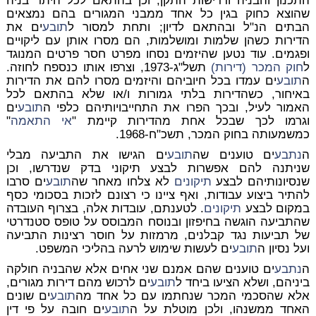
התכנון והבניה ודרישות התקן, וכן בהתאם לכל היתר בניה
שהוצא כחוק בגין כל אחד ממבני המגורים בהם נמצאים
הבתים הנ"ל ובהתאם לדיון; ותחת למסור ל
תובע
ים את
הדירות כשהן שלמות ומושלמות, הם מסרו אותן עם ליקויים
ופגמים. עוד נטען שהיזמים נסחו מפרט חסר פרטים המנוגד
ל
חוק המכר (דירות)
תשל"ג-1973, וצרפו אותו כנספח לחוזה.
ה
תובע
ים עמדו בכל חיוביהם והיזמים מסרו להם את הדירות
באיחור, כשהדירות בלתי גמורות ו/או שלא בהתאם לכל
האמור לעיל, ובכך הפרו את התחייבויותיהם כלפי ה
תובע
ים
וגרמו לכך שבכל אחת מהדירות קיימת "
אי התאמה
"
כמשמעותה בחוק המכר, תשכ"ח-1968.
ה
נתבע
ים טוענים שה
תובע
ים הגישו את התביעה מבלי
שניתנה להם אפשרות לבצע תיקוני בדק שנדרשו, וכן
שנסיונותיהם לבצע
תיקונים
לא צלחו מאחר שה
תובע
ים סרבו
להתיר ביצוע עבודות, ואף ציינו כי רצונם לזכות בסכומי כסף
במקום לבצע
תיקונים
. לטענתם, עובדות אלה, בצרוף העובדה
שהתביעה הוגשה בחיפזון ובנוסח המבוסס על טופס סטנדרטי
של תביעות נגד קבלנים, מרמזות על חוסר רצינות התביעה
ועל נסיון ה
תובע
ים לעשות שימוש לרעה בהליכי המשפט.
ה
נתבע
ים טוענים שהם אמנם שני אחים אלא שהבניה חולקה
ביניהם, ושלא הציעו ביחד ל
תובע
ים לרכוש מהם דירות מגורים,
אלא שהסכמי המכר שנחתמו עם כל אחד מה
תובע
ים שונים
האחד ממשנהו, ולכן מוטלת על ה
תובע
ים חובה על פי דין