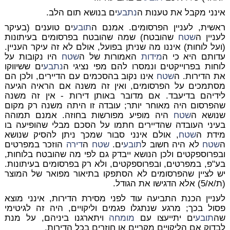
אינני מקבל את טענות ה
נתבע
ים בנושא תום הלב.
ראשית, לעניין הפרסומים. אמנם ה
תובע
ים טוענים (בעיקר
לעניין ה
שטח
שהובטח) שמה שהובטח בפרסומים בעיתונות
(ועל לוחות) איננו מה שניתן בפועל, אולם לא זה עיקר העניין.
עדותם היא כי ה
מידות
האמורות של ה
שטח
היו נקובות על
לוחות בפרוייקטים ונמסרו להם מפי נציגי ה
נתבע
ים ששיווקו
את הדירות. ה
שטח
אינו נקוב בהסכמים עם הדיירים, ולכן הם
מסתמכים על הפרסומים, ואין זה משנה אם הראיה הגיעה
לידיהם בדיעבד. אם מדובר באותן דירות - אין זה משנה
שהפרסום היה מאוחר יותר; עובדה זו היתה משנה רק מקום
שנושא ה
שטח
היה מופיע מפורשות בחוזה. אמנם תמוהה
בעיני העובדה שהדיירים חתמו על הסכם מבלי שהופיעה בו
מידת ה
שטח
, אולם אינני סבור שמכך ניתן להסיק שנושא
ה
שטח
לא היה חשוב ל
תובע
ים.
שטח
ה
דירה
הוזכר במפרטים
ובפרוספקטים ולכן הנושא ייבדק גם לפי מה שהובטח בלוחות,
בע"פ, במפרטים, ובפרוספקטים, ולא רק בפרסומים בעיתונות.
יש לציין שהפרסומים לא הסתפקו בתיאור מפואר של המוצר
(ת/א/5) אלא הדגישו את הגודל.
לעניין הכנת התביעה עוד לפני מסירת הדירות, אינני מוצא
פסול בכך; מרגע שנתגלו פגמים וליקויים, היה זה לגיטימי
שה
תובע
ים יתייעצו עם
מומחה
ויתארגנו ביניהם, על מנת
לבדוק אם הליקויים מקריים או חוזרים בכל הדירות.