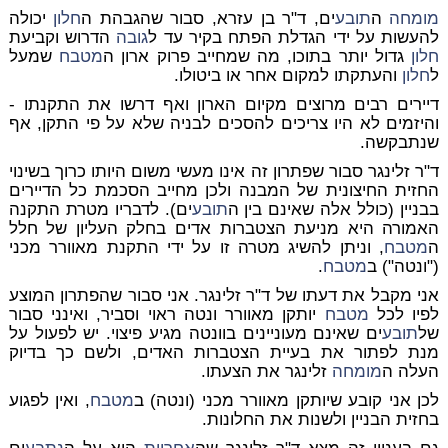
מומחה
ה
תובע
ים, ד"ר בן עזרא, סבור שהגבהת ה
חלון
יכולה
להעשות על ידי הגדלת הפתח בקיר עד ל
גובה
הדרוש וקביעת
חלון
גדול יותר בתוכו, מה שמחייב פרוק ארון ה
מטבח
שמעל
ל
חלון
והעתקתו למקום אחר או ביטולו.
דיירים רבים מרוצים מקיום הארון ואף דרשו את התקנתו -
והיזמים לא היו צריכים להסכים לבניה שלא על פי התקן, אף
שנתבקשה.
ד"ר זלינגר סבור שפתרון זה אינו מעשי משום היותו כרוך בשינוי
החזית החיצונית של המבנה ולכן מחייב הסכמת כל הדיירים
בבניין (כולל אלה שאינם בין ה
תובע
ים). לדבריו מטרת התקנה
האמורה היא מניעת הצטברות אדים בחלק העליון של חלל
ה
מטבח
, וניתן להשיג מטרה זו על ידי התקנת מאוורר מכני
("ונטה") ב
מטבח
.
אני מקבל את דעתו של ד"ר זלינגר. אני סבור שהפתרון המוצע
לפיו לכל
מטבח
יותקן מאוורר ונטה ראוי וסביר, ואינני סבור
של
תובע
ים שאינם מעוניינים בוונטה מגיע פיצוי. יש לפעול על
מנת לפתור את בעיית הצטברות האדים, ולשם כך בדיוק
העלה ה
מומחה
זלינגר את הצעתו.
לכן אני קובע שיותקן מאוורר מכני (ונטה) ב
מטבח
, ואין לפגוע
בחזית הבניין ולשנות את החלונות.