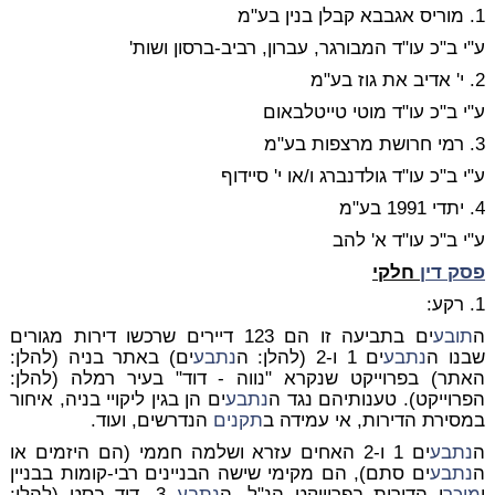
1. מוריס אגבבא קבלן בנין בע"מ
ע"י ב"כ עו"ד המבורגר, עברון, רביב-ברסון ושות'
2. י' אדיב את גוז בע"מ
ע"י ב"כ עו"ד מוטי טייטלבאום
3. רמי חרושת מרצפות בע"מ
ע"י ב"כ עו"ד גולדנברג ו/או י' סיידוף
4. יתדי 1991 בע"מ
ע"י ב"כ עו"ד א' להב
פסק דין
חלקי
1. רקע:
ה
תובע
ים בתביעה זו הם 123 דיירים שרכשו דירות מגורים
שבנו ה
נתבע
ים 1 ו-2 (להלן: ה
נתבע
ים) באתר בניה (להלן:
האתר) בפרוייקט שנקרא "נווה - דוד" בעיר רמלה (להלן:
הפרוייקט). טענותיהם נגד ה
נתבע
ים הן בגין ליקויי בניה, איחור
במסירת הדירות, אי עמידה ב
תקנים
הנדרשים, ועוד.
ה
נתבע
ים 1 ו-2 האחים עזרא ושלמה חממי (הם היזמים או
ה
נתבע
ים סתם), הם מקימי שישה הבניינים רבי-קומות בבניין
ו
מוכר
י הדירות בפרוייקט הנ"ל, ה
נתבע
3, דוד בסט (להלן: