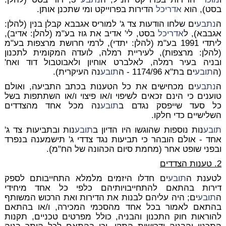
בסט), הוא
אדריכל
הדירות בפרוייקט ומי שתכנן אותן.
ה
נתבע
ים שלחו הודעות צד ג' למוריס אגבבא קבלן בנין (להלן:
אגבבא), ל
אדריכל
בסט, לי' אדיב את גוז בע"מ (להלן: אדיב),
ליתדי 1991 בע"מ (להלן: יתדי), לרמי חרושת מרצפות בע"מ
(להלן: מרצפות), לעיריית רמלה, לועדה המקומית לתכנון
ובניה בעיר רמלה, לאלברט אוחיון ולאבוטבול דוד ואח'
(ה
תובע
ים בת"א 1174/96 - ה
תובע
נה העיקרית).
ה
נתבע
ים מכחישים את כל הטענות בכתב התביעה, ואולם
טוענים כי הינם זכאים לשיפוי ו/או פיצוי ו/או השתתפות בשל
כל סעד שייפסק נגדם ב
תובע
נה מכל אחד מהצדדים
השלישיים כדי חלקו.
תובע
נות נוספות שהוגשו היו הדיון ב
תובע
נות ובתביעות צד ג'
אחד - אולם הובהר כי תביעות נגד צדדי ג' תישמענה בנפרד
ובפני שופט אחר (מחמת סיום הכהונה של הח"מ).
2. טענות הצדדים
לטענת ה
תובע
ים חדלו היזמים מלמלא התחייבותם לספק
דירות בהתאם להתחייבויותיהם כלפי כל אחד מיחידי
ה
תובע
ים; היה עליהם לבנות את הדירות ואת הרכוש המשותף
בהתאם לאמור בכל אחד מהסכמי המכירה, ו/או בהתאם
להוראות חוק התכנון והבניה, כולל מפרטים טכניים, תקנות