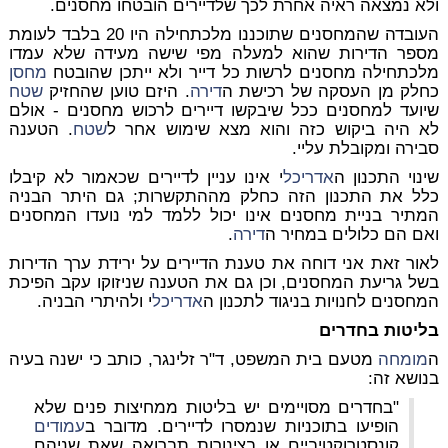
ולא נמצאה ראיה אחרת לכך שלדיירים הובטחו מחסנים.
העובדה שהמחסנים שתוכננו מלכתחילה היו 20 בלבד לעומת
מספר הדירות שהוא למעלה מפי שישה מעידה שלא עמדו
מלכתחילה מחסנים לרשות כל דייר ולא ייתכן שהובטח
מחסן
כחלק מן העסקה של רכישת ה
דירה
. היזם טוען שהחזיק
שטח
שיועד למחסנים ככל שיבקשו דיירים לרכוש מחסנים - אולם
לא היה ביקוש כזה והוא מצא שימוש אחר ל
שטח
. הטענה
סבירה ומקובלת עליי.
שינוי התכנון ה
אדריכל
י אינו עניין לדיירים שכאמור לא קיבלו
כלל את התכנון הזה כחלק מההתקשרות; גם היתר הבניה
המתיר בניית מחסנים אינו יכול ללמד למי נועדו המחסנים
ואם הם כלולים במחיר ה
דירה
.
לאור זאת אני דוחה את טענת הדיירים על ירידת ערך הדירות
בשל גריעת המחסנים, וכן גם את הטענה שניזוקו עקב הפיכת
המחסנים לחנויות בניגוד לתכנון ה
אדריכל
י ולהיתרי הבניה.
בליטות בחדרים
ה
מומחה
מטעם בית המשפט, ד"ר זלינגר, כותב כי ישנה בעיה
בנושא זה:
"בחדרים מסויימים יש בליטות ממחיצות פנים שלא
הופיעו בתוכניות שנמסרו לדיירים. מדובר ב
עמודים
קונסטרוקטיביים או בצינורות תברואה שאת שניהם