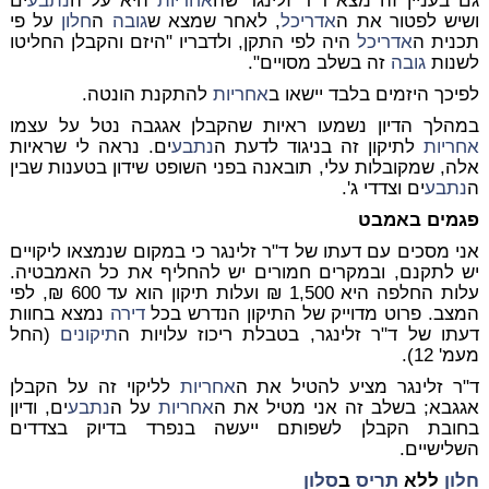
גם בעניין זה מצא ד"ר זלינגר שה
אחריות
היא על ה
נתבע
ים
ושיש לפטור את ה
אדריכל
, לאחר שמצא ש
גובה
ה
חלון
על פי
תכנית ה
אדריכל
היה לפי התקן, ולדבריו "היזם והקבלן החליטו
לשנות
גובה
זה בשלב מסויים".
לפיכך היזמים בלבד יישאו ב
אחריות
להתקנת הונטה.
במהלך הדיון נשמעו ראיות שהקבלן אגגבה נטל על עצמו
אחריות
לתיקון זה בניגוד לדעת ה
נתבע
ים. נראה לי שראיות
אלה, שמקובלות עלי, תובאנה בפני השופט שידון בטענות שבין
ה
נתבע
ים וצדדי ג'.
פגמים באמבט
אני מסכים עם דעתו של ד"ר זלינגר כי במקום שנמצאו ליקויים
יש לתקנם, ובמקרים חמורים יש להחליף את כל האמבטיה.
עלות החלפה היא 1,500 ₪ ועלות תיקון הוא עד 600 ₪, לפי
המצב. פרוט מדוייק של התיקון הנדרש בכל
דירה
נמצא בחוות
דעתו של ד"ר זלינגר, בטבלת ריכוז עלויות ה
תיקונים
(החל
מעמ' 12).
ד"ר זלינגר מציע להטיל את ה
אחריות
לליקוי זה על הקבלן
אגגבא; בשלב זה אני מטיל את ה
אחריות
על ה
נתבע
ים, ודיון
בחובת הקבלן לשפותם ייעשה בנפרד בדיוק בצדדים
השלישיים.
חלון
ללא
תריס
ב
סלון