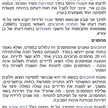
לדעתו את ה
שטח
היחסי בחדר ה
מדרגות
והפיר הפנימי, וכמוהו
גם בן ארי. אינני יכול לקבל את חוות דעתם בהיותה מנוגדת
לפסיקה החד משמעית בעניין.
לפיכך אני קובע שבנושא הפסד
שטח
הדירות ייקבע פיצוי על פי
חוות דעתו של
מומחה
ה
תובע
ים, השמאי מנצבך (ת/169),
ששמאותו מתבססת על חישובי ה
שטח
ים בחוות דעתו של בן
עזרא.
מחסנים
ה
תובע
ים טוענים שהמחסנים היו כלולים במפרט, ושלא נאמר
בחוזה שהם יירכשו בנפרד. לטענתם בפועל הוכח שלכתחילה
היו 20 מחסנים מרוכזים בבניין אחד, ללא קשר לדירות, וגם
הטענה שמחסנים אלה הוצעו לדיירים תמורת תשלום אינה
נכונה - המחסנים הפכו לחנויות ואלו הושכרו לשירות בתי
הסוהר.
טענת ה
תובע
ים בנושא זה היא שבניגוד לפסיקה הוצאו חלקים
מהרכוש המשותף ללא התנייה מפורשת בחוזה ובתשריטים,
ומשכך, יש לפצות את הדיירים בגין עוולה כפולה: פיצוי על
שלילת המחסנים מהם - מה שהוריד את ערך הדירות בשווי
המחסנים, ופיצוי על הפיכתם לחנויות - מה שגרם לירידת ערך
הדירות מבחינת איכות הסביבה.
לטענת ה
נתבע
ים הממכר על פי החוזה כולל
דירה
ו
חניה
ותו