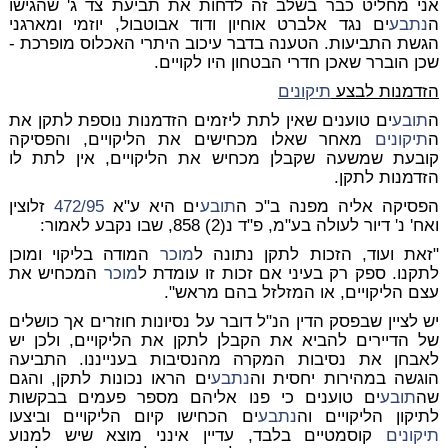
אני מחליט כבר בשלב זה לדחות את תביעת צד ג' שהגישו
ה
נתבע
ים נגד אלברט אוחיון ודוד אבוטבול, יוזמי ומארגני
הגשת התביעות. הטענה בדבר עיכוב היתרי האכלוס מופרכת -
שכן הוברר שאכן חדרי הבטחון היו לקויים.
הזדמנות לבצע
תיקונים
ה
תובע
ים טוענים שאין לתת ליזמים הזדמנות נוספת לתקן את
ה
תיקונים
מאחר שאלו מכחישים את הליקויים, והפסיקה
קובעת שמשעה שקבלן מכחיש את הליקויים, אין לתת לו
הזדמנות לתקן.
הפסיקה אליה מפנה ב"כ ה
תובע
ים היא ע"א
472/95
זלוצין
ואח' נ' דיור לעולה בע"מ, פ"ד נ(2) 858, שבו נקבע לאמור:
"זאת ועוד, הזכות לתקן נתונה ל
מוכר
המודה בליקוי ומוכן
לתקנו. ספק רק בעיני אם זכות זו עומדת ל
מוכר
המכחיש את
עצם הליקויים, או המזלזל בהם מראש".
יש לציין שבפסק הדין הנ"ל דובר על נסיונות חוזרים אך כושלים
של הדיירים להביא את הקבלן לתקן את הליקויים, ולכן יש
לאבחן את נסיבות המקרה מהנסיבות בענייננו. התביעה
הוגשה במהירות יחסית וה
נתבע
ים הראו נכונות לתקן, והגם
שה
תובע
ים טוענים כי פנו אליהם מספר פעמים בבקשות
לתיקון הליקויים וה
נתבע
ים הכחישו קיום הליקויים וביצעו
תיקונים
קוסמטיים בלבד, עדיין אינני מוצא שיש למנוע