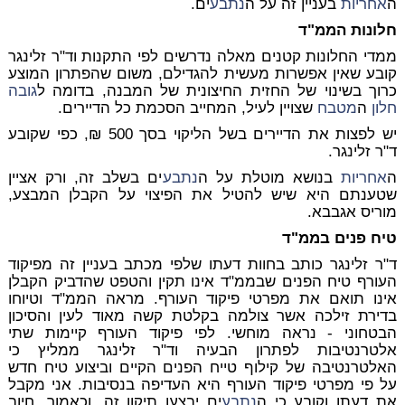
ה
אחריות
בעניין זה על ה
נתבע
ים.
חלונות הממ"ד
ממדי החלונות קטנים מאלה נדרשים לפי התקנות וד"ר זלינגר
קובע שאין אפשרות מעשית להגדילם, משום שהפתרון המוצע
כרוך בשינוי של החזית החיצונית של המבנה, בדומה ל
גובה
חלון
ה
מטבח
שצויין לעיל, המחייב הסכמת כל הדיירים.
יש לפצות את הדיירים בשל הליקוי בסך 500 ₪, כפי שקובע
ד"ר זלינגר.
ה
אחריות
בנושא מוטלת על ה
נתבע
ים בשלב זה, ורק אציין
שטענתם היא שיש להטיל את הפיצוי על הקבלן המבצע,
מוריס אגבבא.
טיח פנים בממ"ד
ד"ר זלינגר כותב בחוות דעתו שלפי מכתב בעניין זה מפיקוד
העורף טיח הפנים שבממ"ד אינו תקין והטפט שהדביק הקבלן
אינו תואם את מפרטי פיקוד העורף. מראה הממ"ד וטיוחו
בדירת זילכה אשר צולמה בקלטת קשה מאוד לעין והסיכון
הבטחוני - נראה מוחשי. לפי פיקוד העורף קיימות שתי
אלטרנטיבות לפתרון הבעיה וד"ר זלינגר ממליץ כי
האלטרנטיבה של קילוף טייח הפנים הקיים וביצוע טיח חדש
על פי מפרטי פיקוד העורף היא העדיפה בנסיבות. אני מקבל
את דעתו וקובע כי ה
נתבע
ים יבצעו תיקון זה, וכאמור, חיוב