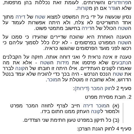
ה
פרוזדור
ים והשירותים. לעומת זאת נכללות בהן מרפסות,
שלא הו
גדר
אם הן מ
קורות
.
נסיון שנעשה על ידי בית המשפט למצוא
שטח
של
דירה
מתוך
אחד התשריטים לא צלח, ולא היתה אפשרות לעמוד על
ה
שטח
הכולל של ה
דירה
בחישוב מתמטי פשוט.
הטענה האחרת היא שהוכח שדיירים שהעידו כי סמכו על
ה
שטח
המפורט בפרסומים - לא יכלו כלל לסמוך עליהם כי
רכשו לפני מועד הפרסומים שהוגשו כראיה.
טענה זו אינה נראית לי ואני דוחה אותה. חזקה על הקבלנים
ה
נתבע
ים שלא פרסמו את
מידות
ה
שטח
- אלא את מה
שאמרו לקונים העתידיים. אילו היתה זו חובתו של ה
קונה
לברר
את
שטח
הנכס הנרכש - היה בכך כדי להוכיח שלא עמד בנטל
הדרוש, אלא שחובה זו מוטלת על ה
מוכר
.
סעיף 2 ל
חוק המכר (דירות)
:
2. חובת מסירת מפרט
(א) ה
מוכר
דירה
חייב לצרף לחוזה המכר מפרט
ולמסור ל
קונה
העתק ממנו חתום בידו.
(ב) כל תיקון במפרט טעון חתימת שני הצדדים.
סעיף 4 לחוק הגנת הצרכן: