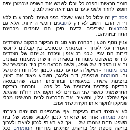
חומר הראיות והפרטיכל יוכלו לשמש את השופט שכמובן יהיה
חופשי לחזור ולשמוע עדים אם יראה זאת לנכון.
פסק דין
זה יכלול כל נושא שעלה בפני ושניתן להכריע בו ללא
דיחוי. הדבר חשוב לא רק ל
תובע
ים רוכשי הדירות, אלא גם
ל
נתבע
ים שצריכים לדעת היכן הם עומדים מבחינת
התחייבויותיהם.
עניין נוסף הטעון הבהרה הוא סוגיית הביקור במקום שהצדדים
העתירו עלי לערוך - ונמנעתי. סכסוכים בין קבלנים לרוכשי
דירות הם עניין טכני רב-אנפין וניכרת נטייתם של הצדדים
לדרוש מהשופט מומחיות בסוגיות הדורשות מיומנות מגוונת.
זה אינו תפקידו של שופט, ולשם הכרעה ניתן בידו המכשיר של
מינוי
מומחה
- ושיקול הדעת עד כמה לסמוך על חוות דעתו של
זה. ה
מומחה
שמיניתי, ד"ר זלינגר, השביע מאוד את רצוני,
ברצינות גישתו, במעשיותו ובחריצותו הרבה שהתבטאה
בבדיקה קפדנית ופרטנית של כל פרט - ונוכחתי בצדקת
התרשמותי כאשר שני הצדדים לא תקפו את הדו"ח שהוגש,
אף שחלקו עליו, והשאירו את ההכרעה לבית המשפט מבלי
שנזקקו לחקור אותו חקירת שתי וערב.
לא אימצתי דעתו בעיקרה אף שבעניינים מסויימים ביכרתי
דעת
מומחה
אחר או שראיתי לנכון לקבוע שומא של בית
משפט תחת שומתו שלו - אך לא ראיתי לנכון לצאת ולערוך
בדיקה נוספת על בדיקתו. עותקים מדוחות ה
מומחים
ככל