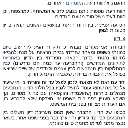
ההגנה, ולחוות דעת ה
מומחים
האחרים.
חוות דעת נוספות ניתנו בנוגע לרכוש המשותף, למרצפות, וכן
חוות דעת
משלי
מות מטעם הצדדים.
הכרעה עניינית בין חוות הדעת בנושאים השונים תהיה בדיון
בטענות לגופן.
4. דיון
הבהרה: אני מקדים ומבהיר כי תיק זה הגיע לידי ערב סיום
כהונתי כשופט ומאחר שזרזתי גביית הראיות על מנת להביאו
לסיומו נקטתי בדרך הבאה: הפרדתי בין הדיון ב
אחריות
ל
תיקונים
הנדרשים (וההכרעה עד כמה הם נדרשים) לבין
המחלוקות בין ה
נתבע
ים לבין עצמם ולצדדים שלישיים שביצעו
בפועל את העבודה בדירות שלגביהן התנהל הדיון.
יחד עם זאת לא מצאתי לנכון לפצל עדויות והוריתי כי מי שיעיד
על כל מה שהוא עומד להעיד לגביו בכל חלקי הדיון. ה
נתבע
ים
מנהלים בוררות (שהועמדה והוקפאה) עם צד ג' מסויים, אך
משבא העניין בפני בית משפט אין הצדקה שלא להכריע בו,
אם העדויות מצויות בפני בית המשפט.
בסופו של הדיון התברר שאין מנוס מעריכת דיון
משלי
ם בין
ה
נתבע
ים לבין צד ג' ודיון זה ייערך כבר בפני שופט אחר, בשאר
נבצר ממני לסיימו מחמת סיום כהונתי.