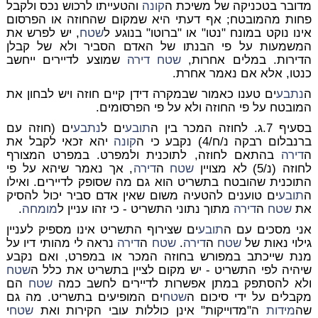
מדובר בטכניקה של משיכת ה
קונה
והטעייתו לרכוש נכס ולקבל
פחות מהמובטח; אף דעתי היא שמקום שהחוזה או הפרסום
אינו נוקט במונח "נטו" או "ברוטו" בנוגע ל
שטח
, יש לפרש את
המשמעות על פי הבנתו של האדם הסביר ולא של קבלן
הדירות. במלים אחרות,
שטח
דירה
שמוצע לדיירים ייחשב
כנטו, אלא אם נאמר אחרת.
ה
נתבע
ים טענו כאמור שבמקרה דידן קיים חוזה ויש לבחון את
המובטח על פי החוזה ולא על פי הפרסומים.
בסעיף 7.ג. לחוזה המכר בין ה
תובע
ים ל
נתבע
ים (חוזה עם
ברנבלום רבקה נ/ח/4) נקבע כי ה
קונה
יהא זכאי לקבל את
ה
דירה
בהתאם לחוזה, לתוכנית ולמפרט. במפרט המצורף
לחוזה (נ/5) לא מצויין
שטח
ה
דירה
, אך נאמר שיהא על פי
התוכנית שהובטח בתשריט הוא גם מה שסופק לדיירים. ואילו
ה
תובע
ים טוענים להטעיה משום שאין אדם סביר יכול להסיק
את
שטח
ה
דירה
מתוך נתוני התשריט - כי זהו עניין ל
מומחה
.
אני מסכים עם ה
תובע
ים שצירוף התשריט אינו מספיק לעניין
גילוי נאות של
שטח
ה
דירה
.
שטח
ה
דירה
נראה לי מהותי דיו על
מנת שייכתב במפורש בחוזה המכר או במפרט, ואם נקבע
שיהיה לפי התשריט - יש מקום לציין בתשריט את כלל ה
שטח
ולא להסתפק במתן אפשרות לדיירים לחשב כמה
שטח
הם
מקבלים על ידי סיכום ה
שטח
ים המופיעים בתשריט. מה גם
שה
מידות
ה"מדוייקות" אינן כוללות עובי הקירות ואת
שטח
י