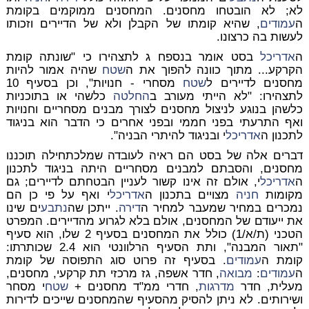
לא; לא הובטחו מחסנים. המחסנים ממוקמים בקומת
ה
עמודים
, שהיא קומתו של הקבלן ולא של הדיירים וזכותו
לעשות בה כרצונו.
ה
אדריכל
בסט אומר בנספח ג לתצהירו כי "שונתה קומת
הקרקע... מתוך כוונה להפוך את ה
שטח
שהיה אמור להיות
מחסנים לדיירים ל
שטח
מסחרי - חנויות", וכן בסעיף 10
לתצהירו: "לא הייתי מעורב ב
החלטה
כלשהי או בתוכניות
כלשהן בנוגע לניצול מחסנים לצורך מבנים מסחריים וחנויות
ואף התרעתי בפני חממי ובפני אחרים כי הדבר הוא בניגוד
לתכנון ה
אדריכל
י ובניגוד להיתרי הבניה".
דברים אלה של בסט הם ראיה לעובדה שמלכתחילה תוכננו
מחסנים, והסבתם למבנים מסחריים היתה בניגוד לתכנון
ה
אדריכל
י, אולם זה אינו קשור לעניין הבטחתם לדיירים; גם
מקומות
חניה
מצויים בתכנון ה
אדריכל
י ואף על פי כן הם
נמכרים במחיר שמעבר למחיר ה
דירה
. ייתכן שה
נתבע
ים שינו
את ייעודם של המחסנים, אולם בלא לגרוע מהדיירים. המפרט
הטכני (ת/א/1) כולל את המחסנים בסעיף 2 שלו, הוא סעיף
"תאור המבנה", ותת הסעיף הרלוונטי הוא 2.4 שכותרתו:
קומת ה
עמודים
. בסעיף זה פרוט סוג התפוסה של קומת
ה
עמודים
:
מבואה
, חדר אשפה, גז מרכזי תת קרקעי, מחסנים,
מעלית, חדר
מדרגות
, חדרי ממ"ד מחסנים +
שטח
י מסחר
ושירותים. לא ניתן להסיק מהסעיף שהמחסנים שייכים לדירות