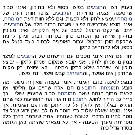
בעניין רצון ה
תובע
ים בפיצוי כספי ולא בתיקון, אינני סבור
שהטענה עצמה מדוייקת. ה
תובע
ים צרפו חוות דעת של
מומחה
שמציע לתקן ולא לפצות, וגם ללא חוות דעת ה
מומחה
,
אינני מוצא שהדרישה לפיצוי פוגמת בתום הלב של ה
תובע
ים.
ייתכן שחלקם התרגל למצב על אף הליקויים ואינו מעוניין
בתיקון שיהיה מן הסתם כרוך בטרחה רבה, וניתן להניח
שחלקם מוכן "לסבול" עבור האופציה לבחור כיצד לנצל את
כספו, ולא להתחייב לתקן.
יחד עם זאת אינני מסכים עם דרישתם של ה
תובע
ים לפיצוי
במקום שניתן לתקן, ואני קובע שמקום שניתן לתקן - יבוצע
תיקון ומי שיבחר שלא לתקן מרצונו - לא יפוצה. רק מקום
שהתיקון אינו אפשרי, וה
מומחים
קבעו פיצוי, יינתן פיצוי.
בנוגע לטענה בדבר הגזמה, אומר בקצרה שאין זה משנה מה
קובע ה
מומחה
; ה
תובע
ים הם אלה שחיים עם הליקוי ואין
לצאת מתוך הנחה שאם ה
מומחה
סבור שהעניין שולי - כך
צריך גם הדייר לחוש. ה
תובע
ים תיארו את ההפרעות כפי שהם
הרגישו בגללן ואין להלין על כך. ייתכן שהיו גם הגזמות, אך
אינני מוצא שאלה עולות כדי חוסר תום לב, שכן ידוע שכל צד
נוטה להגזים בדבריו לטובת טענותיו. אמת שגוזמה בדרך כלל
מפחיתה מערך הטענה - אך לא מצאתי שהיתה כאן הגזמה
בסדר גודל כזה.