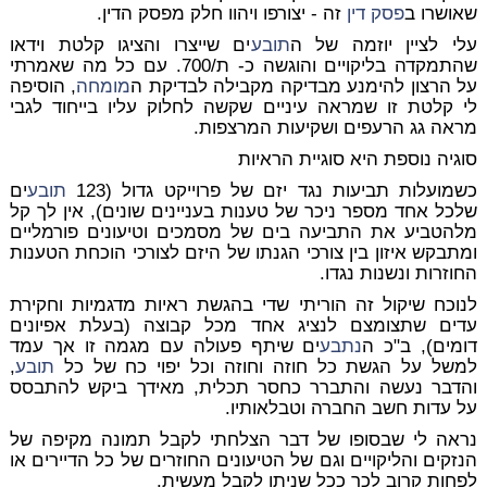
שאושרו ב
פסק דין
זה - יצורפו ויהוו חלק מפסק הדין.
עלי לציין יוזמה של ה
תובע
ים שייצרו והציגו קלטת וידאו
שהתמקדה בליקויים והוגשה כ- ת/700. עם כל מה שאמרתי
על הרצון להימנע מבדיקה מקבילה לבדיקת ה
מומחה
, הוסיפה
לי קלטת זו שמראה עיניים שקשה לחלוק עליו בייחוד לגבי
מראה גג הרעפים ושקיעות המרצפות.
סוגיה נוספת היא סוגיית הראיות
כשמועלות תביעות נגד יזם של פרוייקט גדול (123
תובע
ים
שלכל אחד מספר ניכר של טענות בעניינים שונים), אין לך קל
מלהטביע את התביעה בים של מסמכים וטיעונים פורמליים
ומתבקש איזון בין צורכי הגנתו של היזם לצורכי הוכחת הטענות
החוזרות ונשנות נגדו.
לנוכח שיקול זה הוריתי שדי בהגשת ראיות מדגמיות וחקירת
עדים שתצומצם לנציג אחד מכל קבוצה (בעלת אפיונים
דומים), ב"כ ה
נתבע
ים שיתף פעולה עם מגמה זו אך עמד
למשל על הגשת כל חוזה וחוזה וכל יפוי כח של כל
תובע
,
והדבר נעשה והתברר כחסר תכלית, מאידך ביקש להתבסס
על עדות חשב החברה וטבלאותיו.
נראה לי שבסופו של דבר הצלחתי לקבל תמונה מקיפה של
הנזקים והליקויים וגם של הטיעונים החוזרים של כל הדיירים או
לפחות קרוב לכך ככל שניתן לקבל מעשית.