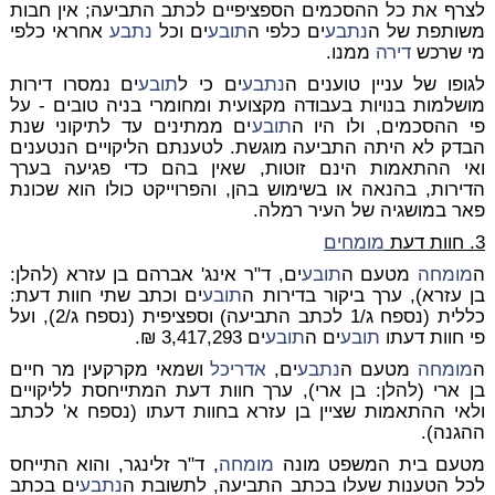
לצרף את כל ההסכמים הספציפיים לכתב התביעה; אין חבות
משותפת של ה
נתבע
ים כלפי ה
תובע
ים וכל
נתבע
אחראי כלפי
מי שרכש
דירה
ממנו.
לגופו של עניין טוענים ה
נתבע
ים כי ל
תובע
ים נמסרו דירות
מושלמות בנויות בעבודה מקצועית ומחומרי בניה טובים - על
פי ההסכמים, ולו היו ה
תובע
ים ממתינים עד לתיקוני שנת
הבדק לא היתה התביעה מוגשת. לטענתם הליקויים הנטענים
ואי ההתאמות הינם זוטות, שאין בהם כדי פגיעה בערך
הדירות, בהנאה או בשימוש בהן, והפרוייקט כולו הוא שכונת
פאר במושגיה של העיר רמלה.
3. חוות דעת
מומחים
ה
מומחה
מטעם ה
תובע
ים, ד"ר אינג' אברהם בן עזרא (להלן:
בן עזרא), ערך ביקור בדירות ה
תובע
ים וכתב שתי חוות דעת:
כללית (נספח ג/1 לכתב התביעה) וספציפית (נספח ג/2), ועל
פי חוות דעתו
תובע
ים ה
תובע
ים 3,417,293 ₪.
ה
מומחה
מטעם ה
נתבע
ים,
אדריכל
ושמאי מקרקעין מר חיים
בן ארי (להלן: בן ארי), ערך חוות דעת המתייחסת לליקויים
ולאי ההתאמות שציין בן עזרא בחוות דעתו (נספח א' לכתב
ההגנה).
מטעם בית המשפט מונה
מומחה
, ד"ר זלינגר, והוא התייחס
לכל הטענות שעלו בכתב התביעה, לתשובת ה
נתבע
ים בכתב