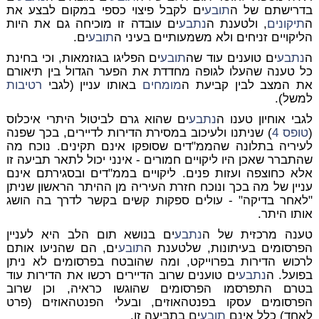
בדרישתם של ה
תובע
ים לקבל פיצוי כספי במקום לבצע את
ה
תיקונים
, ולטענת ה
נתבע
ים עובדה זו מוכיחה גם את היות
הליקויים זניחים ולא משמעותיים בעיני ה
תובע
ים.
ה
נתבע
ים טוענים עוד שה
תובע
ים הפליגו בגוזמאות, וכי בחינת
כל טענה שהעלו לגופה מחדדת את הפער הגדול בין תיאורם
את המצב לבין קביעת ה
מומחים
באותו עניין (לגבי
רטיבות
למשל).
לגבי אוחיון טענו ה
נתבע
ים שהוא גרם לביטול היתרי איכלוס
(
טופס 4
) שניתנו ולעיכוב במסירת הדירות לדיירים, בכך שפנה
לעיריה בתלונה שהממ"דים שסופקו אינם תקינים. נוכח מה
שהתברר שאכן היו ליקויים חמורים - אינני יכול לתאר תביעה זו
אלא כחוצפה ועזות פנים. ליקויים בממ"דים ובסגירתם אינם
עניין של מה בכך ונוכח חזרת העיריה מן ההיתר הראשון שניתן
"לאחר בדיקה" - עולים ספקות קשים בקשר לדרך בה הושג
אותו היתר.
טענה מרכזית של ה
נתבע
ים בנושא תום הלב היא לעניין
הפרסומים בעיתונות, שלטענת ה
תובע
ים, הם שהניעו אותם
לרכוש הדירות בפרוייקט, ומה שהובטח בפרסומים לא ניתן
בפועל. ה
נתבע
ים טוענים שרוב הדיירים רכשו את הדירות עוד
בטרם התפרסמו הפרסומים שהוגשו כראיה, וכן שרוב
הפרסומים עסקו בפנטהאוזים, ובעלי הפנטהאוזים (פרט
לאחד) כלל אינם
תובע
ים בתביעה זו.