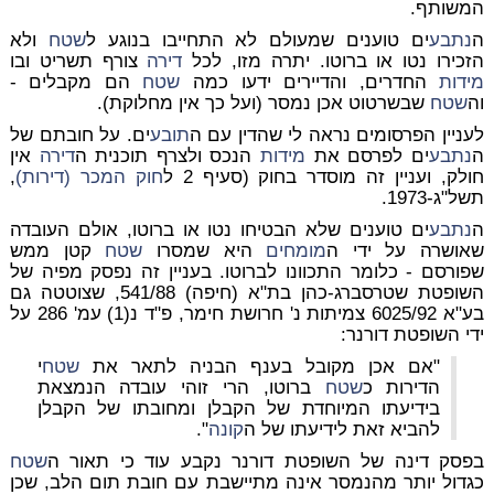
המשותף.
ה
נתבע
ים טוענים שמעולם לא התחייבו בנוגע ל
שטח
ולא
הזכירו נטו או ברוטו. יתרה מזו, לכל
דירה
צורף תשריט ובו
מידות
החדרים, והדיירים ידעו כמה
שטח
הם מקבלים -
וה
שטח
שבשרטוט אכן נמסר (ועל כך אין מחלוקת).
לעניין הפרסומים נראה לי שהדין עם ה
תובע
ים. על חובתם של
ה
נתבע
ים לפרסם את
מידות
הנכס ולצרף תוכנית ה
דירה
אין
חולק, ועניין זה מוסדר בחוק (סעיף 2 ל
חוק המכר (דירות)
,
תשל"ג-1973.
ה
נתבע
ים טוענים שלא הבטיחו נטו או ברוטו, אולם העובדה
שאושרה על ידי ה
מומחים
היא שמסרו
שטח
קטן ממש
שפורסם - כלומר התכוונו לברוטו. בעניין זה נפסק מפיה של
השופטת שטרסברג-כהן בת"א (חיפה) 541/88, שצוטטה גם
בע"א 6025/92 צמיתות נ' חרושת חימר, פ"ד נ(1) עמ' 286 על
ידי השופטת דורנר:
"אם אכן מקובל בענף הבניה לתאר את
שטח
י
הדירות כ
שטח
ברוטו, הרי זוהי עובדה הנמצאת
בידיעתו המיוחדת של הקבלן ומחובתו של הקבלן
להביא זאת לידיעתו של ה
קונה
".
בפסק דינה של השופטת דורנר נקבע עוד כי תאור ה
שטח
כגדול יותר מהנמסר אינה מתיישבת עם חובת תום הלב, שכן