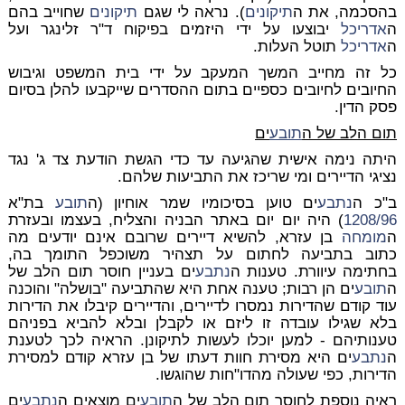
בהסכמה, את ה
תיקונים
). נראה לי שגם
תיקונים
שחוייב בהם
ה
אדריכל
יבוצעו על ידי היזמים בפיקוח ד"ר זלינגר ועל
ה
אדריכל
תוטל העלות.
כל זה מחייב המשך המעקב על ידי בית המשפט וגיבוש
החיובים לחיובים כספיים בתום ההסדרים שייקבעו להלן בסיום
פסק הדין.
תום הלב של ה
תובע
ים
היתה נימה אישית שהגיעה עד כדי הגשת הודעת צד ג' נגד
נציגי הדיירים ומי שריכז את התביעות שלהם.
ב"כ ה
נתבע
ים טוען בסיכומיו שמר אוחיון (ה
תובע
בת"א
1208/96
) היה יום יום באתר הבניה והצליח, בעצמו ובעזרת
ה
מומחה
בן עזרא, להשיא דיירים שרובם אינם יודעים מה
כתוב בתביעה לחתום על תצהיר משוכפל התומך בה,
בחתימה עיוורת. טענות ה
נתבע
ים בעניין חוסר תום הלב של
ה
תובע
ים הן רבות; טענה אחת היא שהתביעה "בושלה" והוכנה
עוד קודם שהדירות נמסרו לדיירים, והדיירים קיבלו את הדירות
בלא שגילו עובדה זו ליזם או לקבלן ובלא להביא בפניהם
טענותיהם - למען יוכלו לעשות לתיקונן. הראיה לכך לטענת
ה
נתבע
ים היא מסירת חוות דעתו של בן עזרא קודם למסירת
הדירות, כפי שעולה מהדו"חות שהוגשו.
ראיה נוספת לחוסר תום הלב של ה
תובע
ים מוצאים ה
נתבע
ים