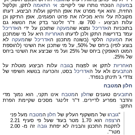
ב
מעקה
הנוכחי נותרו שני ליקויים:
אי התאמה
לתקן, וקלקול
החזית, והוא אף מפרט את אופן התיקון ועלות הביצוע. דעתו
מקובלת עלי והיא מכילה את פרוט הפגמים, אופן התיקון וכן
עלות הביצוע - 700 ₪. ד"ר זלינגר בדק את הנושא גם
בתוכניות ה
אדריכל
ומצא שה
מעקה
שתוכנן על ידי ה
אדריכל
עמד בדרישות התקן ולכן לדעתו ה
אחריות
היא על מי שמתכנן
את ה
מעקה
הלקוי (בשונה מתכנון ה
אדריכל
שה
מעקה
לא
בוצע לפיו) ביחס של 50%, על מי שתכנן את השינוי (להוספת
המוט האופקי) ביחס של 25% ועל מי שביצע את השינוי ביחס
של 25%.
ה
אחריות
לתקן או לפצות ב
גובה
עלות הביצוע מוטלת על
ה
נתבע
ים ולא על ה
אדריכל
בסט, והכרעה בנושא השיפוי של
צדדי ג' תינתן בנפרד.
חלון
ה
מטבח
ה
תובע
ים טוענים ש
חלון
ה
מטבח
אינו תקני, הוא נמוך מדי
והדבר מפריע לדיירים. ד"ר זלינגר מסכים שקיימת הפרת
התקן:
"
גובה
ו של המשקוף העליון של
חלון
ה
מטבח
מעל פני
ה
רצפה
הוא 1.70 מטר בעוד שעל פי סעיף 2.21
לתקנות התכנון והבניה לא יפחת
גובה
זה מ- 2.00
מטר".