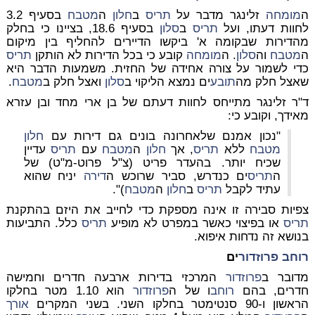
ה
מומחה
זלינגר מדבר על
תריס
ב
חלון
ה
מטבח
בסעיף 3.2
לחוות דעתו, ועל
תריס
ב
סלון
בסעיף 18.6, בציינו כי בחלק
מהדירות שבקומה א' ביקשו הדיירים להחליף בין מיקום
ה
מטבח
וה
סלון
. ה
מומחה
קובע כי בכל הדירות לא הותקן
תריס
כדי לשמור על צורה אחידה של החזית. משמעות הדבר היא
שאצל חלק מה
תובע
ים נמצא הליקוי ב
סלון
ואצל חלק ב
מטבח
.
ד"ר זלינגר מתייחס לחוות דעתם של בן ארי מחד ובן עזרא
מאידך, וקובע כי:
"נכון אמנם שלאחרונה בונים גם דירות עם
חלון
מטבח
ללא
תריס
, אך
חלון
ה
מטבח
עם
תריס
עדיין
שכיח יותר. בהעדר פריט (צ"ל פרוט-מ"ט) של
ה
תריס
ים כנדרש, סביר שרוכש ה
דירה
יניח שהוא
עתיד לקבל
תריס
ב
חלון
ה
מטבח
)".
צפיות סבירה זו אינה מספקת כדי לחייב את היזם בהתקנת
תריס
או בפיצוי כאשר במפרט לא מופיע
תריס
כלל. התביעות
בנושא זה נדחות איפוא.
רוחב
פרוזדור
ים
מדובר ב
פרוזדור
המרכזי בדירות ארבעה חדרים וחמישה
חדרים, בהם
רוחב
ו של ה
פרוזדור
הוא 1.10 מטר בחלקו
הראשון ו-90 סנטימטר בחלקו השני. בשני המקרים
אורך