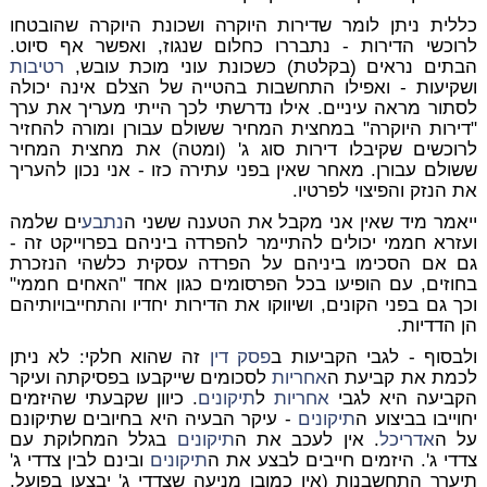
כללית ניתן לומר שדירות היוקרה ושכונת היוקרה שהובטחו
לרוכשי הדירות - נתבררו כחלום שנגוז, ואפשר אף סיוט.
הבתים נראים (בקלטת) כשכונת עוני מוכת עובש,
רטיבות
ושקיעות - ואפילו התחשבות בהטייה של הצלם אינה יכולה
לסתור מראה עיניים. אילו נדרשתי לכך הייתי מעריך את ערך
"דירות היוקרה" במחצית המחיר ששולם עבורן ומורה להחזיר
לרוכשים שקיבלו דירות סוג ג' (ומטה) את מחצית המחיר
ששולם עבורן. מאחר שאין בפני עתירה כזו - אני נכון להעריך
את הנזק והפיצוי לפרטיו.
ייאמר מיד שאין אני מקבל את הטענה ששני ה
נתבע
ים שלמה
ועזרא חממי יכולים להתיימר להפרדה ביניהם בפרוייקט זה -
גם אם הסכימו ביניהם על הפרדה עסקית כלשהי הנזכרת
בחוזים, עם הופיעו בכל הפרסומים כגון אחד "האחים חממי"
וכך גם בפני הקונים, ושיווקו את הדירות יחדיו והתחייבויותיהם
הן הדדיות.
ולבסוף - לגבי הקביעות ב
פסק דין
זה שהוא חלקי: לא ניתן
לכמת את קביעת ה
אחריות
לסכומים שייקבעו בפסיקתה ועיקר
הקביעה היא לגבי
אחריות
ל
תיקונים
. כיוון שקבעתי שהיזמים
יחוייבו בביצוע ה
תיקונים
- עיקר הבעיה היא בחיובים שתיקונם
על ה
אדריכל
. אין לעכב את ה
תיקונים
בגלל המחלוקת עם
צדדי ג'. היזמים חייבים לבצע את ה
תיקונים
ובינם לבין צדדי ג'
תיערך התחשבנות (אין כמובן מניעה שצדדי ג' יבצעו בפועל,