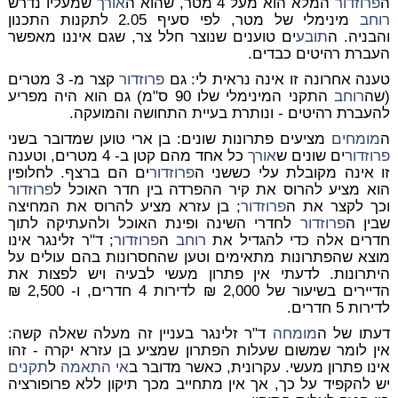
ה
פרוזדור
המלא הוא מעל 4 מטר, שהוא ה
אורך
שמעליו נדרש
רוחב
מינימלי של מטר, לפי סעיף 2.05 לתקנות התכנון
והבניה. ה
תובע
ים טוענים שנוצר חלל צר, שגם איננו מאפשר
העברת רהיטים כבדים.
טענה אחרונה זו אינה נראית לי: גם
פרוזדור
קצר מ- 3 מטרים
(שה
רוחב
התקני המינימלי שלו 90 ס"מ) גם הוא היה מפריע
להעברת רהיטים - ונותרת בעיית התחושה והמועקה.
ה
מומחים
מציעים פתרונות שונים: בן ארי טוען שמדובר בשני
פרוזדור
ים שונים ש
אורך
כל אחד מהם קטן ב- 4 מטרים, וטענה
זו אינה מקובלת עלי כששני ה
פרוזדור
ים הם ברצף. לחלופין
הוא מציע להרוס את קיר ההפרדה בין חדר האוכל ל
פרוזדור
וכך לקצר את ה
פרוזדור
; בן עזרא מציע להרוס את המחיצה
שבין ה
פרוזדור
לחדרי השינה ופינת האוכל ולהעתיקה לתוך
חדרים אלה כדי להגדיל את
רוחב
ה
פרוזדור
; ד"ר זלינגר אינו
מוצא שהפתרונות מתאימים וטען שהחסרונות בהם עולים על
היתרונות. לדעתי אין פתרון מעשי לבעיה ויש לפצות את
הדיירים בשיעור של 2,000 ₪ לדירות 4 חדרים, ו- 2,500 ₪
לדירות 5 חדרים.
דעתו של ה
מומחה
ד"ר זלינגר בעניין זה מעלה שאלה קשה:
אין לומר שמשום שעלות הפתרון שמציע בן עזרא יקרה - זהו
אינו פתרון מעשי. עקרונית, כאשר מדובר ב
אי התאמה
ל
תקנים
יש להקפיד על כך, אך אין מתחייב מכך תיקון ללא פרופורציה