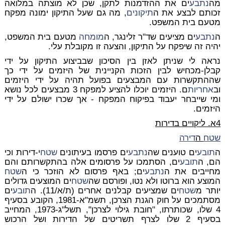
מה
נתבע
ים את ההזדמנות לתקן, שכן לא מוצתה במלואה
זכותם לבצע את ה
תיקונים
, מה גם שעל התיקון ימונה מפקח
מטעם בית המשפט.
ה
נתבע
ים מציעים שד"ר זלינגר, ה
מומחה
מטעם בית המשפט,
יהיה זה שיפקח על התיקון, והצעה זו מקובלת עלי.
נראה לי שניתן לאזן בין הסיכון שבביצוע התיקון על ידי
קבלן-מכחיש לבין הזכות הקניינית של היזמים על ידי כך
שההתקשרות עם המבצעים בפועל תהיה על ידי היזמים
וב
אחריות
ם. היזמים יוכלו להציע למפקח 3 מבצעים לכל נושא
ומי שייבחר יעבוד בפיקוח המפקח - אך שכרו ישולם על ידי
היזמים.
4א. ליקויים בדירות
שטח
ה
דירה
ה
תובע
ים טוענים שה
נתבע
ים פרסמו בעיתונים
שטח
י-דירות וכי
הם, ה
תובע
ים, הסתמכו על פרסומים אלה בהתקשרותם והם
מחייבים את ה
נתבע
ים; באף פרסום לא הוזכר כי ה
שטח
המוצע הוא ברוטו ולא נטו, ופורסם שה
שטח
ים המוצעים גדולים
יותר מ
שטח
ים שמציעים קבלנים אחרים (ת/א/11). ה
תובע
ים
מסתמכים על חוק הגנת הצרכן, תשמ"א-1981, הקובע בסעיף
4 שלו, שכותרתו, "חובת גילוי לצרכן", תשל"ג-1973, המחייב
בסעיף 2 שלו לצרף תשריטים של הדירות ושל הרכוש