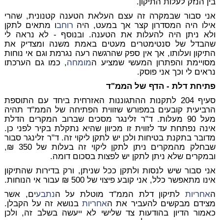
בין הנזק לעלות התיקון.
אני סבור שבמקרה זה עצם העלאת הטענה קטנונית, שהרי
אילו היה המסדרון קצר אך במעט, היה
רוחב
ו מתאים לתקן
ולא ניתן היה להעלות את הטענה. ובנוסף - לא נראה לי
שהבדל של סנטימטרים מעטים באמת משנה ומצדיק את
התיקון ועלותו, אך אין ספק שהרגשה רעה נגרמת וגם אי נוחות
מסויימת והפתרון המעשי שמציע ה
מומחה
, כמו גם הערכתו
נראים לי וכך אני פוסק.
פתיחת דלת - הדף של הממ"ד
סעיף 204 לתקנות ההתגוננות האזרחית ביחד עם התוספת
הרביעית קובעים במפורש שזווית הפתיחה של הממ"ד תהיה
מעל 90 מעלות. ד"ר זלינגר מסכים שברוב המקרים הדלת
אינה נפתחת עד לזווית זו מכיוון שהיא נתקלת בקיר לפני כן.
מדובר בתקנת בטיחות ולכן יש לתקן ליקוי זה. ד"ר זלינגר סבור
שבחלק מהמקרים ניתן לתקן ליקוי זה בעלות של 350 ₪,
ובמקרים שלא ניתן לתקן יש לפצות בסכום דומה.
אני סבור שיש לנסות ולתקן ככל שניתן, ורק בדירות שהתיקון
אינו מתאפשר כלל, אני קובע פיצוי של 500 ₪ עבור אי הנוחות.
ה
אחריות
לתיקון דלת הממ"ד מוטלת על ה
נתבע
ים, אשר
מצידם מבקשים להעביר את ה
אחריות
בנושא זה על הקבלן.
כאמור הדיון בהודעות צד שלישי לא ייעשה בשלב זה, ולכן