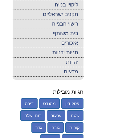
ליקויי בנייה
תקנים ישראליים
רישוי הבנייה
בית משותף
אזכורים
תגיות ידניות
יהדות
מדעים
תגיות מובילות
פסק דין
מהנדס
דירה
שטח
ערעור
רום ושלח
קורות
גובה
גדר