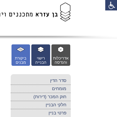
לג
כן
זי
אדריכלות
רישוי
ביקורת
והנדסה
הבנייה
מבנים
סדר הדין
מומחים
חוק המכר (דירות)
חלקי הבניין
פרטי בניין