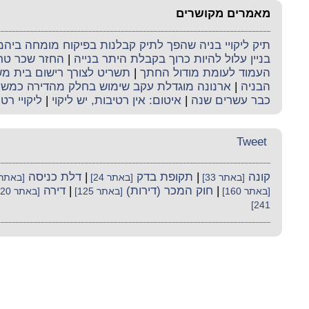
מאמרים מקושרים
תיק ליקויי בניה שהפך לתיק קבלנות בפיקוח מומחה ביה
בניין עלול להיות כרוך בקבלת היתר בנייה
|
החזר שכר טר
העמוד לעומת מודול החתך
|
תשריט לצורך רישום בית מ
הבניה
|
ארנונה מוגדלת עקב שימוש בחלק מהדירה כמשר
כבר עשרים שנה
|
איטום: אין רטיבות, יש ליקוי
|
ליקויי רט
Tweet
קונה
|
תקופת בדק
|
דלת כניסה
[באתר 33]
[באתר 24]
[באתר 32
|
חוק המכר (דירות)
|
דירה
[באתר 160]
[באתר 125]
[באתר 520]
241]