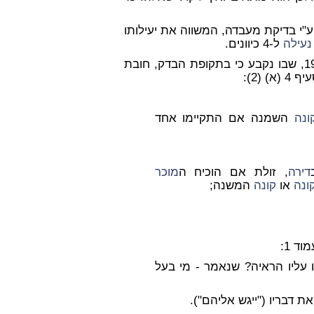
"י בדיקת מעבדה, המשווה את יעילותו
נעילה
ל-4 כיוונים.
תשל"ג 1973, שבו נקבע כי בתקופת הבדק, חובת
א) (2):
ונה
השמנה אם התקיימו אחד
דירה
, זולת אם הוכיח ה
מוכר
ונה
או
קונה
המשנה;
ד 1:
 עליו הראיה? שנאמר - מי בעל
 דבריו ("ייגש אליהם").