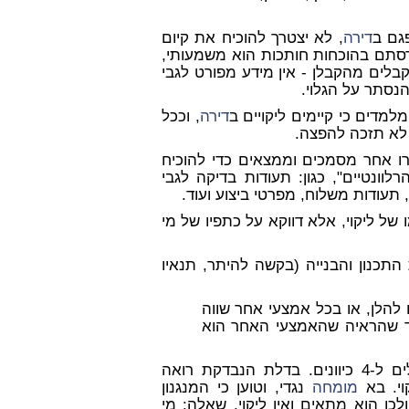
גם ב
דירה
, לא יצטרך להוכיח את קיום
גרסתם בהוכחות חותכות הוא משמעותי,
לים מהקבלן - אין מידע מפורט לגבי
הנסתר על הגלוי.
מדים כי קיימים ליקויים ב
דירה
, וככל
 לא תזכה להפצה.
ו אחר מסמכים וממצאים כדי להוכיח
וונטיים", כגון: תעודות בדיקה לגבי
תעודות משלוח, מפרטי ביצוע ועוד.
של ליקוי, אלא דווקא על כתפיו של מי
נייה של תקנות התכנון והבנייה (בקשה להיתר, תנאיו
הלן, או בכל אמצעי אחר שווה
לבד שהראיה שהאמצעי האחר הוא
של דלת, על ידי בריחים הננעלים ל-4 כיוונים. בדלת הנבדקת רואה
בא
מומחה
נגדי, וטוען כי המנגנון
כן הוא מתאים ואין ליקוי.
שאלה: מי