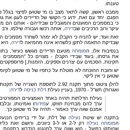
טענתו.
ממבט ראשון, קשה לתאר מצב בו מי שטוען לפיצוי בגלל פ
הפגם. יחד עם זאת, ידוע כי הקושי של הדיירים לעגן את 
כי במסמכים המועטים והמוגבלים שבידיהם - אותם הם מקב
עיקר ורוב הרכיבים שב
דירה
, אותה רכשו ועבורה שילמו, ורב 
זאת ועוד; יש להניח כי הקבלן לא ימהר לשחרר מסמכים המל
שבדיקת התאמה לתקן כלשהיא אינה מחמיאה ל
דירה
, היא
בנסיבות אלו, ה
מומחה
מטעם הדיירים מגשש כעיוור, בתור
את גרסתו, בעוד שבידי הקבלן - מצויים כל "המסמכים הרל
תקינות, הסכמים עם יצרנים וספקים, הזמנות,] פרוספקטים, 
יש וחובת ההוכחה לא מוטלת על כתפיו של מי שטוען לקיומו 
שטוען כי אין ליקוי.
להלן ציטוט מתוך תקנה 2.92 לתוספת הש
ואגרות) תש"ל - 1970, בעניין נעילת
דלת כניסה
ל
דירה
:
נעילת הדלתות תהיה באחד האמצעיים המפורטים ל
ערך להם מבחינת חוזקו, ע
מידות
ו ואמינותו, וב
אמנם שווה ערך כאמור - תהיה על מי שטוען כך.
בתקנה יש שיטת
נעילה
ה
מומחה
נעילה
רק ל-2 או ל-3 כיוונים, ורושם זאת כליקוי.
שהותקן בפועל - הוא שווה ערך למנגנון הנדרש בתקנות, ול