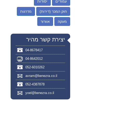
עמודים
יסודות
חוק המכר (דירות)
מדרגות
מעקה
אוורור
יצירת קשר מהיר
04-8678417
04-8642012
052-6010262
avram@benezra.co.il
052-4387878
yoel@benezra.co.il