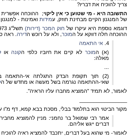
צריך להוכיח את דבריו?
התשובה היא - מי שטוען כי אין ליקוי
; ההוכחה אפשרית ע
של המנגנון הקיים מבחינת חוזק, ע
מידות
ואמינות - למנגנון
דוגמא נוספת היא עיקרו של
חוק המכר (דירות)
ההוכחה חלה דווקא על ה
מוכר
, ולא על רוכש ה
דירה
. ראה סעיף 4 (
4.
אי התאמה
(א) ה
מוכר
לא קיים את חיוביו כלפי ה
קונה
או
ק
מאלה:
...
(2) תוך תקופת הבדק התגלתה אי-התאמה ב
שאי-ההתאמה נגרמה בשל מעשה או מחדש של ה
ק
לאמור, לא תמיד "המוציא מחברו עליו הראיה".
_________________
מקור הביטוי הוא בתלמוד בבלי, מסכת בבא קמא, דף מ"ו עמו
אמר רבי שמואל בר נחמני: מניין להמוציא מחבירו
דברים ייגש אליהם.
לאמור- מי שהוא בעל דברים, יתכבד להמציא ראיה להוכיח את