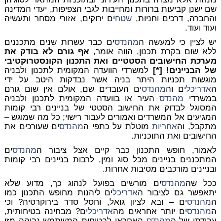
שם ישנן קביעות ברורות ומחייבות לגבי הצפיפות, יעדי המדינה
והחברה, דרכים וחניות,
שטח
ים ירוקים, אזורי מסחר ותעשיה
ועוד ועוד.
יש לציין כי למעשה ה
מהנדס
ים כבר עשרות שנים מתכננים
ללא שום בקרת תכנון, הווה אומר,
אף גורם לא בודק את
מערכת החישובים הסטטיים ואת התכנון הקונסטרוקטיבי
של הבניינים! [*]
למשרדי הוועדה המקומית לתכנון ולבניה
מוגשות תכניות היתר בניה אשר נבדקות היטב על ידי
ה
אדריכל
ים וה
מהנדס
ים העובדים שם, אולם אין שום גורם
במשרדי
מהנדס
העיר או בוועדה המקומית לתכנון ולבניה
המסוגל לבדוק את החישוב הסטטי של בניינים רבי קומות
המגיעים אל המשרדים ואמורים לעבור רישוי; כל מה שמוגש –
מתקבל, וה
אחריות
מוטלת על כתפי ה
מהנדס
ים שעורכים את
החישובים ואת התוכניות.
לאמור, חופש התכנון כבר קיים אצל ציבור ה
מהנדס
ים
המתכננים בניינים מכל סוג ומין, לרבות בניינים רבי קומות
ובניינים מורכבים מסיבות אחרות.
ככל שה
מהנדס
ים מורשים בפועל לנהוג כך, מדוע שלא
יתאפשר גם לציבור ה
אדריכל
ים ליהנות מחופש התכנון כמו
ה
מהנדס
ים – ובא לציון גואל, וחסל סדר בירוקרטיה? וכי
ה
מהנדס
ים יותר אחראים מה
אדריכל
ים? מבחינה בטיחותית,
עבודתו של ה
מהנדס
האחראי לבטיחות המשתמש גבוהה מזו