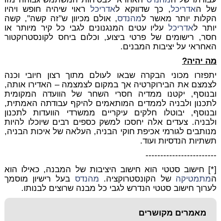
של ה
אדריכל
, כך שדווקא ל
אדריכל
ראוי שיהיה חופש ויהיו
הקלות יותר מאשר ל
מהנדס
, אולם מכיוון ש"זה קשה", קשה
יותר ל
אדריכל
עליו עטים המנגנונים לגבי כל קיר מיותר או
חסר, רישומים של פרטי ביצוע, וכלום ביחס לקונסטרוקטור
האחראי על יציבות המבנים.
מה יהיה?
יתפזרו מכוני הבקרה שבאו לעולם מתוך רצון חיובי וכנה
לצמצם את הבירוקרטיה אך במקום לצמצמה – האדירו אותה,
ובנוסף, יקטנו ממדיה חסרי השחר של הוועדה המקומית
לתכנון ולבניה לממדים המותאמים להיקף עבודתה האמתית,
ובנוסף, יבוטלו חלקים עיקריים ממשרדי הוועדות לתכנון
ולבניה. צעדים אלה יחסכו למשק כספים רבים שיוכלו להיות
מנותבים לגורמי אכיפת חוקי הבניה, העלאה של איכות הבניה,
תשתיות הנדסיות ועוד.
------------------------
[*] חישוב סטטי הוא חישוב היציבות של המבנה, כאילו הוא
ה
מתמטיקה
של הקונסטרוקציה.
מהנדס
בעל רישיון מוסמך
לערוך חישוב סטטי הנדרש לגבי כל מבנה שרוצים לבנותו.
מאמרים מקושרים