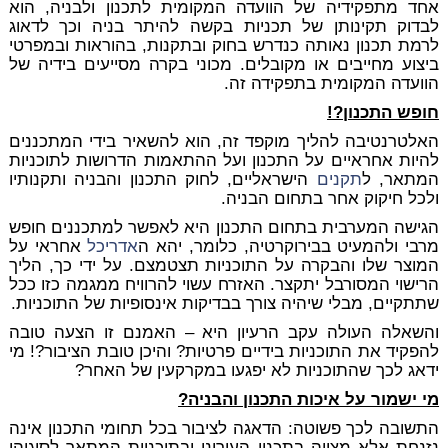
אחד מתפקידיה של הוועדה המקומית לתכנון ולבניה, הוא
לבדוק תקינותן של תכניות בקשה להיתר בניה וכך לדאוג
לרמת תכנון נאותה כנדרש בחוק ובתקנות, בהוראות ובמפרטי
ביצוע מחייבים או מקובלים. מכוני בקרה מסייעים בידיה של
הוועדה המקומית בתפקידה זה.
חופש התכנון?!
האלטרנטיבה להליך מוקפד זה, הוא להשאיר בידי המתכננים
להיות אחראיים על התכנון ועל ההתאמות הדרושות לתוכניות
המתאר, ל
תקנים
הישראליים, לחוק התכנון והבניה ותקנותיו
ולכל חיקוק אחר בתחום הבניה.
הגישה המערבית בתחום התכנון היא לאפשר למתכננים חופש
מרבי ולהמעיט בבירוקרטיה, כלומר, יהא ה
אדריכל
אחראי על
המוצר שלו והבקרה על התוכניות תצטמצם. על ידי כך, הליך
הרישוי המסורבל יתקצר. האזרח עשוי להרוויח ממגמה כזו ככל
שתתקיים, מבלי שיהיה צורך בבדיקות אינסופיות של התוכניות.
והשאלה העולה עקב הרעיון היא – האמנם זו הצעה טובה
להפקיד את התוכניות בידיים פרטיות? והיכן טובת הציבור?! מי
ידאג לכך שהתוכניות לא יפגעו במקרקעין של האחר?
מי ישמור על איכות התכנון והבניה?
התשובה לכך פשוטה: הדאגה לציבור בכל תחומי התכנון אינה
נזנחת אלא מצויה בתכנון העירוני ובתוכניות המתאר לסוגיהן