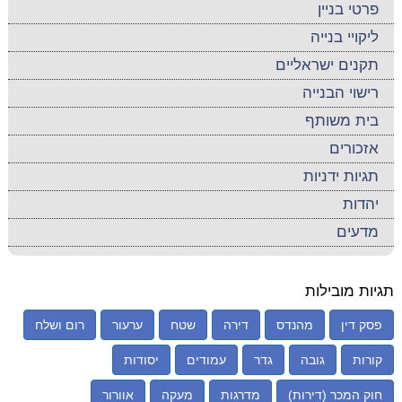
פרטי בניין
ליקויי בנייה
תקנים ישראליים
רישוי הבנייה
בית משותף
אזכורים
תגיות ידניות
יהדות
מדעים
תגיות מובילות
פסק דין
מהנדס
דירה
שטח
ערעור
רום ושלח
קורות
גובה
גדר
עמודים
יסודות
חוק המכר (דירות)
מדרגות
מעקה
אוורור