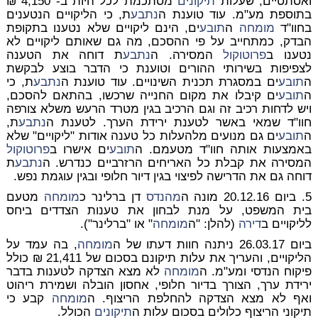
ואסתטיים, שעלות
תיקונים
מסתכמת לכל היות ב- 4,150 ₪
בתוספת מע"מ. עוד טוענת ה
נתבע
ת, כי הליקויים הנטענים
בחוו"ד
מומחה
ה
תובע
ים, הינם ליקויים שלא נטענו בתקופת
הבדק, כמתחייב על פי ההסכם, מה גם שאותם ליקויים לא
נטענו ב
פרוטוקול
המסירה. ה
נתבע
ת דוחה את הטענה
לצפיפות בשירותי ההורים וטוענת כי הדבר בוצע לבקשת
ה
תובע
ים במסגרת תכנית השינויים. עוד טוענת ה
נתבע
ת, כי
ה
תובע
ים קיבלו את מקום החנייה שרכשו, בהתאם להסכם,
ויש לדחות רכיב זה וגם הרכיב בגין מטרד הרעש משלא צורפה
חוו"ד שמאי באשר לטענת ירידת הערך. לטענת ה
נתבע
ת,
ה
תובע
ים גם מנועים מלהעלות כל טענה אודות "ליקויים" שלא
באמצעות אותה חוו"ד מטעמם. ה
תובע
ים אישרו ב
פרוטוקול
המסירה את קבלת כל האריחים הרזרביים כנדרש. ה
נתבע
ת
דוחה גם את הדרישה לפיצוי בגין דיור חלופי ובגין עוגמת נפש.
5. ביום 20.12.16 מונה ה
מהנדס
דן ברלינר כ
מומחה
מטעם
בית המשפט, על מנת לבחון את טענות הצדדים ביחס
לליקויים ב
דירה
(להלן: "ה
מומחה
" או "ברלינר").
ביום 26.03.17 ניתנה חוות דעתו של ה
מומחה
, בה עמד על
הליקויים, והעריך את עלות תיקונם בסכום של 21,411 ₪ כולל
פיקוח הנדסי ומע"מ. ה
מומחה
לא מצא הצדקה לטענות בדבר
ירידת ערך, הצורך בדיור חלופי, אחסון הובלה ושמירת ריהוט
ואף לא מצא הצדקה להחלפת הריצוף. ה
מומחה
קבע כי
תיקוני הריצוף כלולים בסכום עלות ה
תיקונים
הכולל.