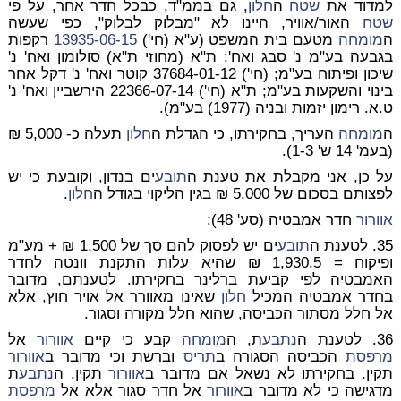
למדוד את
שטח
ה
חלון
, גם בממ"ד, כבכל חדר אחר, על פי
שטח
האור/אוויר, היינו לא "מבלוק לבלוק", כפי שעשה
ה
מומחה
מטעם בית המשפט (ע"א (חי')
13935-06-15
רקפות
בגבעה בע"מ נ' סבג ואח': ת"א (מחוזי ת"א) סולומון ואח' נ'
שיכון ופיתוח בע"מ; (חי') 37684-01-12 קוטר ואח' נ' דקל אחר
בינוי והשקעות בע"מ; ת"א (חי') 22366-07-14 הירשביין ואח' נ'
ט.א. רימון יזמות ובניה (1977) בע"מ).
ה
מומחה
העריך, בחקירתו, כי הגדלת ה
חלון
תעלה כ- 5,000 ₪
(בעמ' 14 ש' 1-3).
על כן, אני מקבלת את טענת ה
תובע
ים בנדון, וקובעת כי יש
לפצותם בסכום של 5,000 ₪ בגין הליקוי בגודל ה
חלון
.
אוורור
חדר אמבטיה (סע' 48):
35. לטענת ה
תובע
ים יש לפסוק להם סך של 1,500 ₪ + מע"מ
ופיקוח = 1,930.5 ₪ שהיא עלות התקנת וונטה לחדר
האמבטיה לפי קביעת ברלינר בחקירתו. לטענתם, מדובר
בחדר אמבטיה המכיל
חלון
שאינו מאוורר אל אויר חוץ, אלא
אל חלל מסתור הכביסה, שהוא חלל מקורה וסגור.
36. לטענת ה
נתבע
ת, ה
מומחה
קבע כי קיים
אוורור
אל
מרפסת
הכביסה הסגורה ב
תריס
וברשת וכי מדובר ב
אוורור
תקין. בחקירתו לא נשאל אם מדובר ב
אוורור
תקין. ה
נתבע
ת
מדגישה כי לא מדובר ב
אוורור
אל חדר סגור אלא אל
מרפסת