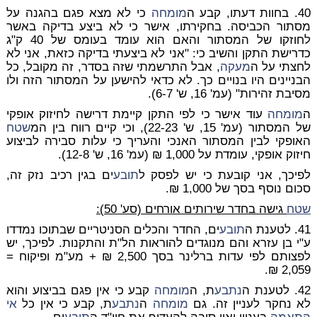
40. בחוות דעתו, קבע ה
מומחה
כי לא מצא פגם בהגנה על
מסתור הכביסה. בחקירתו, אישר כי לא ביצע בדיקה באשר
לחוזקו של המסתור והאם הוא עומד בעומס של 40 ק"ג
כדרישת התקן והשיב כי: "אני לא ביצעתי בדיקה כזאת, אני לא
לחצתי על ה
מעקה
, אבל התרשמתי שזה בסדר, זה מקובל, כל
הבניינים היו בנויים כך. לא כדאי להישען על המסתור הזה ולו
מסיבת זהירות" (עמ' 16, ש' 6-7).
ה
מומחה
עוד אישר כי לפי התקן קיימת דרישה לחיזוק אופקי
של המסתור (עמ' 15, ש' 22-23), וכי קיים רווח בין המ
שטח
האופקי לבין המסתור האנכי והעריך כי עלות סבירה לביצוע
חיזוק אופקי, עומדת על 1,000 ₪ (עמ' 16, ש' 12-8).
לפיכך, אני קובעת כי יש לפסק ל
תובע
ים בגין רכיב נזק זה,
סכום נוסף בסך של 1,000 ₪.
שטח
גישה בחדר שירותים אורחים (סע' 50):
41. לטענת ה
תובע
ים, החדר והכלים הסניטריים שבתוכו נמדדו
ע"י בן עזרא והם מנוגדים להוראות הל"ת והתקנות. לפיכך, יש
לפצותם לפי עדות ברלינר בסך 2,500 ₪ + מע"מ ופיקוח =
2,059 ₪.
42. לטענת ה
נתבע
ת, ה
מומחה
קבע כי אין פגם בביצוע והוא
לא נחקר לעניין זה. גם
מומחה
ה
נתבע
ת, קבע כי אין כל
אי