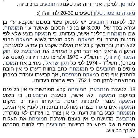
ל
מחסן
. לפיכך, אני דוחה את טענת ה
תובע
ים ברכיב זה.
מעקה
מרפסת
סלון
(סעיפים 20-30 לחחוה"ד):
17. לטענת ה
תובע
ים יש לפסוק פיצוי בסכום שנקבע ע"י בן
עזרא בסך של 3,000 ₪ בניכוי הסכום שאושר ע"י ה
מומחה
.
שכן ה
מומחה
ברלינר אישר, בעדותו, כי ה
מעקה
בוצע שלא לפי
תכניות המכר, וכי ה
מעקה
הקל מוצמד לשיש ה
מעקה
הבנוי
ללא רווח, ובהמשך קיבל את העלות שקבע בן עזרא. לטענתם,
התקן הישראלי הוא דבר חיקוק המחייב את ה
נתבע
ת לפי
חוק
המכר (דירות)
, התשל"ג - 1970 ולפי צו מכר דירות (טופס של
מפרט), תשל"ד - 1974 לפי כל
תקן ישראלי
, מחייב את ה
מוכר
.
מוסיפים ה
תובע
ים כי ה
מומחה
כתב בחוות דעתו כי אין חובה
להתקין אף מים ב
מעקה
ה
מרפסת
, אך קביעתו עומדת במבחן
ההתאמה לתקן מס' 1752.1 כפי שהוכח בעדותו.
18. לטענת ה
נתבע
ת, ה
מומחה
קבע מפורשות כי אין כל פגם
במיקום ה
מעקה
ולא אישר, כטענת ה
תובע
ים, כי ביצוע
ה
מעקה
מנוגד לתכניות המכר. בחקירתו העיד כי מיקום
ה
מעקה
אינו מו
גדר
בצורה מוחלטת בתכנית. לעניין אף המים,
ה
מומחה
קבע בחוות דעתו כי אין צורך בו ועדותו לא נסתרה.
ה
נתבע
ת מדגישה כי אין בעצם הערכת ה
מומחה
את העלות
הכספית של ביצוע כל דרישות ה
תובע
ים כדי להוות הסכמה
לצורך בביצוע.