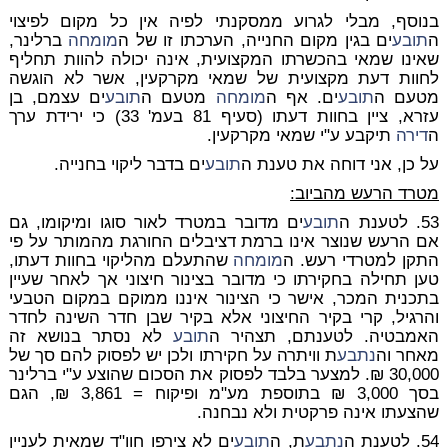
בנוסף, מבלי לגרוע ממסקנתי לפיה אין כל מקום לפיצוי
ה
תובע
ים בגין מקום החנייה, הערכתו זו של ה
מומחה
ברלינר,
שאינו שמאי בהכשרתו המקצועית, אינה יכולה להוות תחליף
לחוות דעת מקצועית של שמאי מקרקעין, אשר לא הוגשה
מטעם ה
תובע
ים. אף ה
מומחה
מטעם ה
תובע
ים עצמם, בן
עזרא, ציין בחוות דעתו (סעיף 81 בעמ' 33) כי ירידת ערך
ה
דירה
תיקבע ע"י שמאי מקרקעין.
על כן, אני דוחה את טענת ה
תובע
ים בדבר ליקוי בחנייה.
מטרד הרעש מהביוב:
53. לטענת ה
תובע
ים מדובר במטרד לאור סוגו ומיקומו, גם
אם הרעש שנוצר אינו ברמת דציבלים החורגת מהמותר על פי
התקן למטרדי רעש. ה
מומחה
שהתעלם מהליקוי בחוות דעתו,
טען תחילה בחקירתו כי מדובר בצינור חיצוני אך לאחר שעיין
בתכנית המכר, אישר כי הצינור איננו ממוקם במקום הטבעי
והרגיל, קרי בקיר החיצוני אלא בקיר שבן חדר השינה לחדר
האמבטיה. לטענתם, תצהיר ה
תובע
לא נסתר בנושא זה
מאחר וה
נתבע
ת וויתרה על חקירתו ולכן יש לפסוק להם סך של
30,000 ₪. למצער בלבד לפסוק את הסכום שהוצע ע"י ברלינר
בסך 3,000 ₪ בתוספת מע"מ ופיקוח = 3,861 ₪, הגם
שהצעתו אינה פרקטית ולא נבחנה.
54. לטענת ה
נתבע
ת, ה
תובע
ים לא צירפו חוו"ד שמאית לעניין