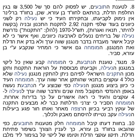
8. לטענת ה
תובע
ים, יש לפסוק להם סך של 3,500 ₪ בגין
החלפת הדלת, בהתאם לחוו"ד בן עזרא, שכן, בחוו"ד ברלינר
אין נימוק לקביעתו, ובחקירתו העיד כי יש
נעילה
רק לשני
כיוונים בעוד שלפי תקנה 2.92 לתקנות התכנון ובניה (בקשה
להיתר, תנאיו ואגרות), תש"ל-1970 (להלן: "התקנות") נדרשת
נעילה
של בריחים ננעלים לארבעה כיוונים, ואף אישר כי לא
קיבל אישור מעבדה בדבר מנגנון שווה ערך ולא בדק את הדלת
ואת המנגנון. ה
מומחה
גם אישר כי המחיר שנקבע ע"י בן
עזרא, סביר.
9. מנגד, טוענת ה
נתבע
ת, כי ה
מומחה
קבע שאין כל ליקוי
במנגנון ה
נעילה
, וקביעתו מבוססת על הוראות התקנות ותקן
מכון ה
תקנים
הישראלי לפיהם ניתן להתקין מנגנון
נעילה
שלא
כולל 4 עוקצים בתנאי שהותקן אחר שווה ערך. ה
מומחה
העיד
כי כיוון ביצוע מנגנון ה
נעילה
כפי שבוצע ע"י ה
נתבע
ת נעשה
באופן ההנדסי המקובל מזה שנים והדבר שווה ערך ל
נעילה
ל-
4 עוקצים והעיד כי ראה אישורים על כך בדירות אחרות.
ה
מומחה
הסביר כי יצרני הדלתות כבר לא מבצעים התקנה
של עוקץ רביעי בכיוון ה
רצפה
מאחר ואותו חור פגע ביעילות
ה
נעילה
עקב נטייתו להיסתם מאבק ולכלוך.
10. בחוות דעתו קיבל ה
מומחה
חלק מטענות ה
תובע
ים, כפי
שהובאו בחוו"ד בן עזרא, כך לעניין הצורך בשיפור פתיחת
הדלת, תיקון עוקצי הדלת וקיומו של ליקוי קל בגימור ליד מלבן