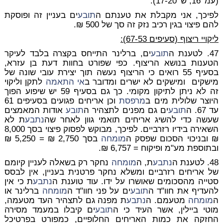
(עמ' 16, ש' 17-20).
לפיכך, אני מקבלת את טענתם ה
תובע
ים בעניין זה ופוסקת
להם פיצוי בגין רכיב נזק זה סך של 500 ₪.
ליקויי ריצוף (סעיפים 67-53):
47. לטענת ה
תובע
ים, ברלינר התייחס בקצרה בלבד לעיקר
הטענות בנושא הריצוף. כפי שפורט בחוות דעת בן עזרא,
בסעיף 55 רואים כי הריצוף נעשה תוך יצירת עובי שונה של
מישקים ומישקים לא ישרים ומדובר ב
אי התאמה
לתקן וליקוי
זה לא ניתן לתיקון מקומי. כך גם בסעיף 59 יש שיפוע הפוך
היוצר שלולית מים ב
מרפסת
וכן אריחים פגועים בסעיפים 61
עד 67. ה
תובע
ים גם מפנים לתצהיר ה
תובע
אודות המאמצים
שעשה כדי להשיג אריחים תואמי גוון לאחר שה
נתבע
ת לא
השאירה בידיו רזרביים. לפיכך, מבוקש לפסוק פיצוי בסך 8,000
₪ ובניכוי הסכום שפסק ה
מומחה
בסך 2,750 ₪ = 5,250 ₪
ובתוספת מע"מ ופיקוח = 6,757 ₪.
48. לטענת ה
נתבע
ת, ה
מומחה
נחקר רק בשאלה לעניין קיומם
של אריחים רזרביים ומשלא נחקר פרטנית בעניין, אין לבסס
סטייה מהסכומים שאושרו על ידו. עוד טוענת ה
נתבע
ת כי אין
להעדיף את חוו"ד ה
תובע
ים על פני חוו"ד ה
מומחה
ברלינר או
ה
מומחה
מטעמם. ה
נתבע
ת מפנה גם לתצהיר העד מטעמה,
מוטי ביילין, אשר העיד כי ה
תובע
ים קיבלו במעמד מסירה
החזקה את כמות האריחים החלופיים, כמפורט בפרטיכל