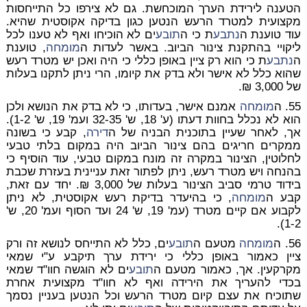
הטענה לירידת הערך המוכחשת. גם לא צירפו כל התייחסות
מקצועית למטרד הרעש הנטען כגון בדיקה אקוסטית שהיא.
עוד טוענת ה
נתבע
ת כי ה
תובע
ים לא הוכיחו ואף לא טענו לכל
ליקויי בהתקנת צינור הביוב. באשר לעדות ה
מומחה
, טוענת
ה
נתבע
ת כי הוא רק ציין באופן כללי כי היה ואכן יש מטרד רעש
שהוא כלל לא אישר ולא בדק את קיומו, הרי ניתן לתקנו בעלות
של 3,000 ₪.
55. ה
מומחה
אמנם אישר, בעדותו, כי לא בדק את הנושא ולכן
הוא לא נכלל בחוות דעתו (ע' 18, ש' 32-35 ועמ' 19, ש' 1-2).
אך, לאחר שעיין בתוכנית הבניה של ה
דירה
, קבע כי בשונה
ממקרים חריגים בהם צינור הביוב היה במקום בלתי טבעי
לחלוטין, הצינור במקרה זה מונח במקום טבעי, עוד הוסיף כי
בהנחה ויש מטרד רעש, ניתן לפתור זאת עניינית בעזרת שכבת
בידוד טרמי סביב הצינור בעלות של 3,000 ₪. יחד עם זאת,
קבע ה
מומחה
, כי בהיעדר בדיקת רעש אקוסטית, לא ניתן
לקבוע אם קיים מטרד (עמ' 19, ש' 24 ועד הסוף ועמ' 20, ש'
1-2).
56. ה
מומחה
מטעם ה
תובע
ים, כלל לא התייחס לנושא זה ורק
ציין כאמור באופן כללי כי ירידת ערך תיקבע ע"י שמאי
מקרקעין. אך, כאמור מטעם ה
תובע
ים לא הוגשה חוו"ד שמאי
בכדי להעריך את הירידה ואף לא חוו"ד מקצועית אחרת
שתוכיח את עצם קיום מטרד הרעש וכל הנטען בעניין נסמך