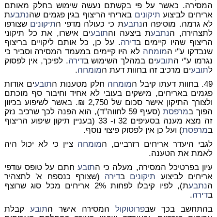
המסירה. כאשר על פי בקשתם נעשה שימוש בחלק מאותם
אריחים לביצוע
תיקונים
באריחי הריצוף בגין פגמים שה
נתבע
ת
לא גרמה. מוסיפה ה
נתבע
ת כי כעולה מדפי ה
תיקונים
שצורפו
לתצהירה, ה
נתבע
ת ביצעה וה
תובע
ים אישרו, את כל תיקוני
הריצוף שהיו קיימים ב
דירה
. על כן, כל אותם ליקויים בריצוף
שנבדקו ע"י ה
מומחה
לא היו קיימים במעמד המסירה וסביר כי
נגרמו ע"י ה
תובע
ים במהלך השימוש ב
דירה
. לפיכך, אין לפסוק
ל
תובע
ים מרכיב זה בחוות דעת ה
מומחה
.
49. בחוות דעתו קיבל ה
מומחה
חלק מטענות ה
תובע
ים אודות
פגמים באריחים, מישקים בעובי לא אחיד וחיבור סף מוכתם
ולצורך התיקון אישר סכום של 2,750 ₪. באשר לשיפוע בכיוון
הפוך ב
מרפסת
(סעיף 59 לחווה"ד), הוא הפנה לכך שרכיב נזק
זה מצא מענה בסעיפים 32 ו- 33 (בעניין תיקון שיפוע הריצוף
ב
מרפסת
) ועל כן אין לפסוק פיצוי נוסף.
לגבי היעדר אריחים רזרביים, ה
מומחה
ציין כי לא יכול היה
לאמת את הטענה.
עיון בפרטיכל המסירה, מעלה כי ה
תובע
חתם על טופס עודפי
אריחים לביצוע
תיקונים
ב
דירה
(שצורף כנספח א' לתצהיר
ה
נתבע
ת), לפיו קיבלו לפחות 2% אריחים מכל סוג שרוצף
ב
דירה
.
בהתחשב בכך שב
פרוטוקול
המסירה אישר ה
תובע
קבלת