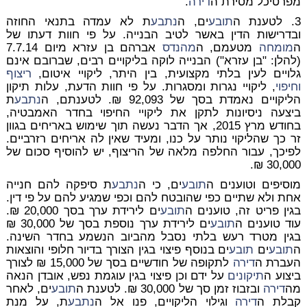
מפרטיכל מסירת ה
דירה
.
3. לטענת ה
תובע
ים, ה
נתבע
ת לא עמדה בתנאי החוזה
ובדרישות הדין באשר לטיב הבנייה. על פי חוות דעתו של
ה
מומחה
מטעמם, ה
מהנדס
אברהם בן עזרא מיום 7.7.14
(להלן: "בן עזרא") הבנייה לוקה בליקויים רבים, שברובם אינם
גלויים לעין בלתי מקצועית, בין היתר, ליקויי איטום,
ריצוף
וחיפוי
, ליקויי נגרות ומסגרות. על פי חוות הדעת, עלות תיקון
הליקויים נאמדת בסך של 92,093 ₪. לטענתם, ה
נתבע
ת
ביצעה ניסיונות לתקן את ליקויי החיפוי בחדר האמבטיה,
בחודש מרץ 2015, אך הדבר נעשה תוך שימוש באריחים בגוון
זר כך שהליקוי נותר על כנו, ומעיד שאין לה אריחים רזרביים.
לפיכך, עבור החלפה מלאה של הריצוף, יש להוסיף סכום של
30,000 ₪.
מוסיפים וטוענים ה
תובע
ים, כי ה
נתבע
ת סיפקה להם חנייה
אחת ולא שתיים כפי שהובטח להם וכפי שמגיע להם על פי דין.
בגין פריט זה, טוענים ה
תובע
ים לירידת ערך בסך 20,000 ₪.
עוד טוענים ה
תובע
ים לירידת ערך נוספת בסך של 30,000 ₪
בגין מטרד רעש בלתי נסבל מהביוב הנשמע בחדר השינה.
ה
תובע
ים
תובע
ים בנוסף פיצוי בגין הצורך בדיור חלופי והוצאות
העברת ה
דירה
לתקופה של חודשיים בסך של 15,000 ₪ לצורך
ביצוע ה
תיקונים
על ידם וכן פיצוי בגין עוגמת נפש, אובדן הנאה
מה
דירה
ובזבוז זמן סך של 30,000 ₪. לטענת ה
תובע
ים, לאחר
קבלת ה
דירה
וגילוי הליקויים, פנו אל ה
נתבע
ת, על מנת