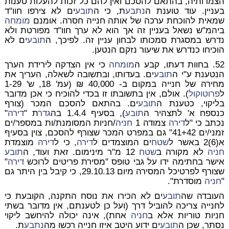
הצמדותיה, בהתאם להסכם ואין להם כל זכות להעלות טענות
בעניין. עוד טוענת ה
נתבע
ת, כי ה
תובע
ים לא צירפו חוו"ד
שמאית להוכחת ערכה של אותה חנייה חסרה. אומנם
מומחה
ביהמ"ש נשאל בעניין זה אך הוא לא ערך חוו"ד מפורטת ולא
נדרש במסגרת סמכותו לבחון עניין זה. לפיכך, ה
תובע
ים לא
הוכיחו כנדרש את שיעור נזקם הנטען.
52. בחוות דעתו, קבע ה
מומחה
כי אין הצדקה לירידת הערך
הנטענת ע"י ה
תובע
ים. בעדותו, ובתשובה לשאלה, העריך את
מחירה של חנייה במקום ב- 40,000 ₪ (עמ' 18, ש' 1-29
ל
פרוטוקול
). אולם, אין בתשובתו זו בכדי להוכיח כי אכן מדובר
בליקוי, כטענת ה
תובע
ים. בהתאם להסכם המכר (צורף
כנספח א' לתצהיר ה
תובע
), בסעיף 1.4.4 בה
גדר
ת "
דירה
"
נכתב כי "ל
דירה
צמודה 1
חניה
/חניות המסומנת/ות במספר/ים
זמני/ים 41+42" גם במפרט המכר שצורף להסכם, צוין בסעיף
א(6)2 באשר ל
שטח
ים המוצמדים ל
דירה
, כי ל
דירה
מוצמדת
חניה
לא מקורה ב
שטח
12 מ"ר מינימום. זאת ועוד, ה
תובע
אישר בחתימה ידו על גבי טופס "מסירת פריטים לרוכש
דירה
"
שצורף לפרטיכל המסירה מיום 29.10.13, כי קיבל בין היתר גם
"
חניה
מוסדרת".
העובדה שה
תובע
ים לא הכירו את נוסח התקנה, הקובעת כי
לחנייה צריכה להוביל דרך (ועל כן לטענתם, אין מדובר בשתי
חניות טוריות אלא ב
חניה
אחת), אינה יכולה להיחשב ליקוי
נסתר, שכן ה
תובע
ים ידוע היטב איזו חנייה רכשו מה
נתבע
ת.