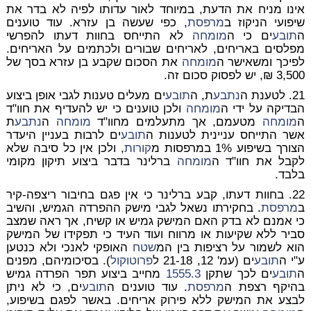
אינו מניח את הדעת, במיוחד לאור עדותו לפיה לא בדר את
שיפועי הניקוז ב
מרפסת
, כפי שעשה בן עזרא. עוד טוענים
ה
תובע
ים כי ה
מומחה
לא התייחס בחוות דעתו להפרשי
מפלסים באריחים, לאריחים שבורים ולכתמים על האריחים.
לפיכך ומשאישר ה
מומחה
את הסכום שקבע בן עזרא בסך של
3,500 ₪, יש לפסוק סכום זה.
21. לטענת ה
נתבע
ת, ה
תובע
ים מעלים טענות לגבי אופן ביצוע
הבדיקה על ידי ה
מומחה
ולכן טוענים כי יש להעדיף את חוו"ד
ה
מומחה
מטעמם, אך מתעלמים מחוו"ד
מומחה
ה
נתבע
ת
אשר התייחס עניינית לטענות ה
תובע
ים לרבות בעניין היעדר
הצורך בשיפוע 1% במרפסות מ
קורות
, ולכן אין כל סיבה שלא
לקבל את חוו"ד ה
מומחה
ברלינר בדבר ביצוע תיקון מקומי
בלבד.
22. בחוות דעתו, קבע ברלינר כי אין פגם בחיבור ריצפה-קיר
ב
מרפסת
. בחקירתו נשאל לגבי מישק ההפרדה הגמיש, והשיב
כי אמנם לא בדק האם המישק גמיש או קשיח, אך ראה שמצב
סביר ללא שקיעות או מרווח ועוד העיד כי תפקידו של המישק
הוא לשמור על רציפות בין המ
שטח
האופקי לאנכי ולא כנטען
ע"י ה
תובע
ים (עמ' 12, 21-18 ל
פרוטוקול
). בסיכומיהם, מפנים
ה
תובע
ים לכך שתקן
1555.3
מחייב ביצוע תפר הפרדה גמיש
בהיקף רצפת ה
מרפסת
. עוד טוענים ה
תובע
ים, כי לא ניתן
לבצע את המישק ללא פירוק אריחים. באשר לפגם בשיפוע,