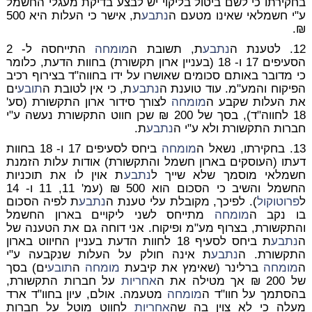
בחקירתו כי לשם ביטול בליקוי יש לבצע בדיקת מעגלי החשמל
ע"י חשמלאי שאינו מטעם ה
נתבע
ת, אישר כי העלות היא 500
₪.
12. לטענת ה
נתבע
ת, תשובת ה
מומחה
התייחסה ל- 2
הסעיפים 17 ו- 18 (בעניין ארון תקשורת) בחוות הדעת, כלומר
כי מדובר באותם סכומים שאושרו על ידו בחווה"ד בצירוף רכיב
הפיקוח והמע"מ. עוד טוענת ה
נתבע
ת, כי אין לטובת ה
תובע
ים
את העלות שקבע ה
מומחה
לצורך סידור ארון התקשורת (סע'
18 לחווה"ד), בסך של 200 ₪ שכן חווט התקשורת נעשה ע"י
חברות התקשורת ולא ע"י ה
נתבע
ת.
13. בחקירתו, נשאל ה
מומחה
ביחס לסעיפים 17 ו- 18 בחוות
דעתו (העוסקים בארון חשמל והתקשורת) אודות עלות הזמנת
חשמלאי מוסמך שלא שייך ל
נתבע
ת אוין לו את תוכניות
החשמל והשיב כי הסכום הוא 500 ₪ (עמ' 11, 11 ו- 14
ל
פרוטוקול
). לפיכך, מקובלת עלי טענת ה
נתבע
ת לפיה הסכום
בו נקב ה
מומחה
מתייחס לשני ליקויים בארון החשמל
והתקשורת, בצרוף מע"מ ופיקוח. אני דוחה גם את הטענה של
ה
נתבע
ת ביחס לסעיף 18 לחוות הדעת בעניין החיווט בארון
התקשורת. ה
נתבע
ת אינה חולק על העלות שנקבעה ע"י
ה
מומחה
ברלינר (שאימץ את קיבעת
מומחה
ה
תובע
ים) בסך
של 200 ₪ אך מטילה את ה
אחריות
על חברות התקשורת,
בהסתמך על חוו"ד ה
מומחה
מטעמה. אולם, עיון בחוו"ד ארד
מעלה כי לא צוין בה שה
אחריות
לחווט מוטל על חברות