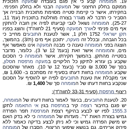
19. ה
מומחה
קבע כי אין פגם בעובדה ש
מעקה
הזכוכית
ממוקם בחלק החיצוני של ה
מעקה
הבנוי ולא בחלק הפנימי.
בחקירתו, אישר כי קיימת סטייה מסוימת מתוכנית הבנייה אך
הסביר כי הדבר לא מו
גדר
בצורה מוחלטת בתוכנית (עמ' 11,
25-27). ה
מומחה
נשאל לגבי קביעתו לפיה אין חובה להתקין
אף מים פנימי ל
אורך
ה
מעקה
(סעיף 21 לחווה"ד) והוצג בפניו
תקן ישראלי
1752 חלק 1, אשר לטענת ה
תובע
ים מחייב כי
בכל הגבהה, ובכלל זה
מעקה
, יתוכנן אף מים (ת/3). בהמשך,
הוצגה בפני ה
מומחה
טענה כי מבנה ה
מעקה
אינו מאפשר אף
מים, וה
מומחה
אישר זאת (בעמ' 12 ש' 3). כלומר, מדובר
בסטייה מהתקן. בהמשך חקירתו, אישר ה
מומחה
כי הסכום
שקבע בן עזרא לתיקון כל הליקויים ב
מעקה
מרפסת
ה
סלון
,
בסך של 3,000 ₪ סביר (בעמ' 12 ש' 10). מאחר שהסכום
שקבע ה
מומחה
בחוות דעתו בסעיף זה מסתכם ב- 1,600 ₪,
אני מקבלת את טענת ה
תובע
ים לפיה יש להוסיף על הסכום
שנקבע בחוות דעתו של ה
מומחה
סך של
1,400
₪.
ריצוף
מרפסת
(סעיף 33-31 לחווה"ד):
20. לטענת ה
תובע
ים, בניגוד לאמור בחוות דעתו של ה
מומחה
,
יש פגם בחיבור
רצפה
קיר ב
מרפסת
בגין
אי התאמה
לתקן
1555.3
לפיו יש לבצע בהיקף רצפת ה
מרפסת
תפר הפרדה
גמיש בצורת האות "ר". מעדותו של ה
מומחה
כי לא בדק האם
יש מישק הפרדה גמיש וכי לא ניתן לבצע בדיקה כאמור ללא
פירוק אריחים. גם בנושא שיפועי הריצוף, הסברו של ה
מומחה