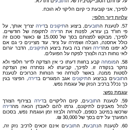
על עדותם הסובייקטיבית של ה
תובע
ים ותו לא.
לפיכך, אני קובעת כי קיום הליקוי לא הוכח.
עלויות דיור חלופי:
57. לטענת ה
תובע
ים, ביצוע ה
תיקונים
ב
דירה
יצריך אותך, על
פי חוו"ד בן עזרא, לפנות את ה
דירה
לתקופה של חודשיים.
לפיכך, מבוקש לפצותם בסך של 15.000 ₪ כאשר סכום זה
כולל אחסנה, הובלה ושמירה על ציוד. עוד מציינים כי גם אם
לא יפונו מה
דירה
ויגורו בה בעת ביצוע ה
תיקונים
, הדבר יגרום
לאי נוחות רבה ולצורך לפקח על הפועלים.
58. ה
מומחה
קבע בחוות דעתו כי אין הצדקה לדיור חלופי ולא
נחקר בנקודה זו. לפיכך, קביעתו לא נסתרה ואין הצדקה
לסטות ממנה. באשר לטרחה ואי הנוחות הכרוכים לטענת
ה
תובע
ים בביצוע ה
תיקונים
אגב המגורים ב
דירה
, הפיצוי בגין
כך נכלל ברכיב הנזק של עוגמת נפש.
עוגמת נפש:
59. לטענת ה
תובע
ים, קיום הליקויים ב
דירה
בצירוף הצורך
לנהל מאבקים לתיקונם, גרמו להם לאובדן הנאה מה
דירה
שרכשו במיטב כספם, לטרחה ולבזוז זמן ועוגמת נפש, בסכום
המוערך על ידם בסך של 30,000 ₪.
60. לטענת ה
נתבע
ת, ה
תובע
ים אינם זכאים לרכיב נזק זה,