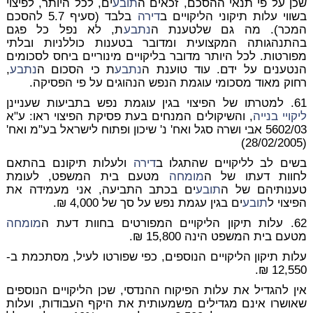
שכן על פי תנאי ההסכם, זכאים ה
תובע
ים, לכל היותר, לפיצוי
בשווי עלות תיקוני הליקויים ב
דירה
בלבד (סעיף 5.7 להסכם
המכר). מה גם שלטענת ה
נתבע
ת, לא נפל כל פגם
בהתנהגותה המקצועית ומדובר בטענות כוללניות ובלתי
מפורטות. לכל היותר מדובר בליקויים מינוריים ביחס לסכומים
הנטענים על ידם. עוד טוענת ה
נתבע
ת כי הסכום ה
נתבע
,
רחוק מאוד מסכומי עוגמת הנפש הנהוגים על פי הפסיקה.
61. למטרתו של הפיצוי בגין עוגמת נפש בתביעות שעניינן
ליקויי בנייה
, והשיקולים המנחים בעת פסיקת הפיצוי ראו: ע"א
5602/03 אבי ושרה סגל ואח' נ' שיכון ופתוח לישראל בע"מ ואח'
(28/02/2005)
בשים לב לליקויים שהתגלו ב
דירה
ולעלות תיקונם בהתאם
לחוות דעתו של ה
מומחה
מטעם בית המשפט, לעומת
טענותיהם של ה
תובע
ים בכתב התביעה, אני מעמידה את
הפיצוי ל
תובע
ים בגין עגמת נפש על סך של 4,000 ₪.
62. עלות תיקון הליקויים המפורטים בחוות דעת ה
מומחה
מטעם בית המשפט הינה 15,800 ₪.
עלות תיקון הליקויים הנוספים, כפי שפורטו לעיל, מסתכמת ב-
12,550 ₪.
אין להגדיל את עלות הפיקוח ההנדסי, שכן הליקויים הנוספים
שאושרו אינם מגדילים משמעותית את היקף העבודות, ועלות