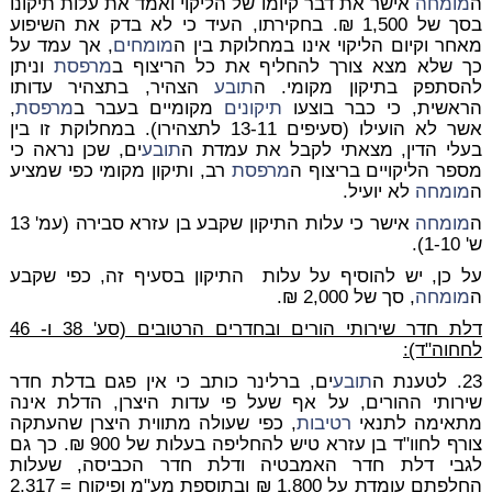
ה
מומחה
אישר את דבר קיומו של הליקוי ואמד את עלות תיקונו
בסך של 1,500 ₪. בחקירתו, העיד כי לא בדק את השיפוע
מאחר וקיום הליקוי אינו במחלוקת בין ה
מומחים
, אך עמד על
כך שלא מצא צורך להחליף את כל הריצוף ב
מרפסת
וניתן
להסתפק בתיקון מקומי. ה
תובע
הצהיר, בתצהיר עדותו
הראשית, כי כבר בוצעו
תיקונים
מקומיים בעבר ב
מרפסת
,
אשר לא הועילו (סעיפים 13-11 לתצהירו). במחלוקת זו בין
בעלי הדין, מצאתי לקבל את עמדת ה
תובע
ים, שכן נראה כי
מספר הליקויים בריצוף ה
מרפסת
רב, ותיקון מקומי כפי שמציע
ה
מומחה
לא יועיל.
ה
מומחה
אישר כי עלות התיקון שקבע בן עזרא סבירה (עמ' 13
ש' 1-10).
על כן, יש להוסיף על עלות התיקון בסעיף זה, כפי שקבע
ה
מומחה
, סך של 2,000 ₪.
דלת חדר שירותי הורים ובחדרים הרטובים (סע' 38 ו- 46
לחחוה"ד):
23. לטענת ה
תובע
ים, ברלינר כותב כי אין פגם בדלת חדר
שירותי ההורים, על אף שעל פי עדות היצרן, הדלת אינה
מתאימה לתנאי
רטיבות
, כפי שעולה מתווית היצרן שהעתקה
צורף לחוו"ד בן עזרא טיש להחליפה בעלות של 900 ₪. כך גם
לגבי דלת חדר האמבטיה ודלת חדר הכביסה, שעלות
החלפתם עומדת על 1,800 ₪ ובתוספת מע"מ ופיקוח = 2,317