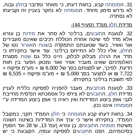
31. ה
מומחה
קבע, בחוות דעתו, כי מאחר ומדובר ב
חלון
גבוה,
לא נדרש סימון מיוחד. ה
מומחה
לא נחקר בעניין זה וקביעתו
לא נסתרה.
מדידת
חלון
ממ"ד (סעיף 44):
32. לטענת ה
תובע
ים, ברלינר לא סתר את
מידות
בן עזרא
אלא מדד לפי שיטה אחרת הכוללת רכיבים שאינם מעבירים
אור ואוויר, בעוד שטענתם התמקדה ב
שטח
ה
אוורור
נטו של
ה
חלון
, אליו כלל לא התייחס ברלינר. עוד אישר בחקירתו כי
מדד את ה
חלון
מבלוק לבלוק, היינו כלל גם
שטח
מסגרת
האלומיניום שאינו מעביר אוויר ואור ומכאן הפער בין חוות
הדעת. לפיכך, יש לפצותם בסך של 6,000 ₪ + מע"מ ופיקוח =
7,722 ₪ או למצער בסך 5,000 ₪ + מע"מ ופיקוח = 6,535 ₪
לפי תשובת ברלינר בחקירתו.
33. לטענת ה
נתבע
ת, מעבר להפניה לפסיקה כללית לעניין
מדידת
חלון
, ה
תובע
ים לא צירפו כל אסמכתא הנדסית מחייבת
לגבי אופן ביצוע המדידות ואין ראיה כי אופן ביצוע המדידה ע"י
ה
מומחה
איננו נכון.
34. בחוות דעתו קבע ה
מומחה
כי
חלון
הממ"ד תקני, כמקובל
הממ"ד. בחקירתו אישר כי ערך את המדידות בשיטה השונה
משיטת
מומחה
ה
תובע
ים, בן עזרא (עמ' 13, ש' 28 ועד הסוף)
בסיכומיהם, הפנו ה
תובע
ים לפסיקה ענפה, הקובעת כי יש