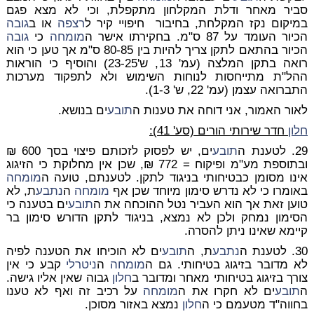
סביר מאחר ודלת המקלחון מתקפלת, וכי לא מצא פגם
במיקום נקז המקלחת, בחיבור חיפויי קיר ל
רצפה
או ב
גובה
הכיור העומד על 87 ס"מ. בחקירתו אישר ה
מומחה
כי
גובה
הכיור בהתאם לתקן צריך להיות בין 80-85 ס"מ אך טען כי הוא
רואה בתקן המלצה (עמ' 13, ש'23-25) והוסיף כי הוראות
ההל"ת מתייחסות לנוחות השימוש ולא לתפקוד מערכות
התברואה עצמן (עמ' 22, ש' 1-3).
לאור האמור, אני דוחה את טענות ה
תובע
ים בנושא.
חלון
חדר שירותי הורים (סע' 41):
29. לטענת ה
תובע
ים, יש לפסוק לזכותם פיצוי בסך 600 ₪
ובתוספת מע"מ ופיקוח = 772 ₪, שכן אין מחלוקת כי הזיגוג
אינו מסומן כבטיחותי בניגוד לתקן. לטענתם, טועה ה
מומחה
באומרו כי לא נדרש סימון מיוחד שכן אף
מומחה
ה
נתבע
ת, לא
טוען זאת אך הוא העביר נטל ההוכחה את ה
תובע
ים בטענה כי
הסימון נמחק ולכן לא נמצא, בניגוד לתקן הדורש סימון בר
קיימא שאינו ניתן להסרה.
30. לטענת ה
נתבע
ת, ה
תובע
ים לא הוכיחו את הטענה לפיה
לא מדובר בזיגוג בטיחותי. גם ה
מומחה
ה
ניטרלי
קבע כי אין
צורך בזיגוג בטיחותי מאחר ומדובר ב
חלון
גבוה שאין אליו גישה.
ה
תובע
ים לא חקרו את ה
מומחה
על רכיב זה ואף לא טענו
בחווה"ד מטעמם כי ה
חלון
נמצא באזור מסוכן.