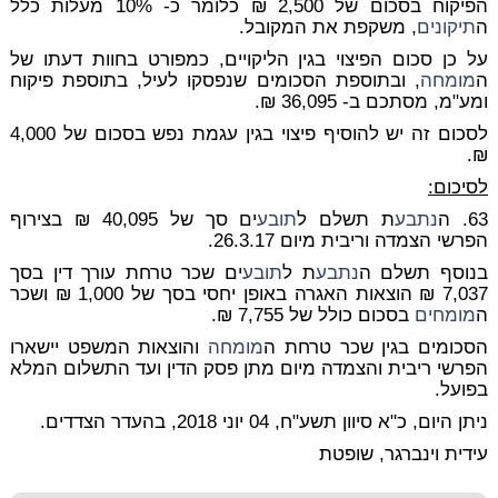
הפיקוח בסכום של 2,500 ₪ כלומר כ- 10% מעלות כלל
ה
תיקונים
, משקפת את המקובל.
על כן סכום הפיצוי בגין הליקויים, כמפורט בחוות דעתו של
ה
מומחה
, ובתוספת הסכומים שנפסקו לעיל, בתוספת פיקוח
ומע"מ, מסתכם ב- 36,095 ₪.
לסכום זה יש להוסיף פיצוי בגין עגמת נפש בסכום של 4,000
₪.
לסיכום:
63. ה
נתבע
ת תשלם ל
תובע
ים סך של 40,095 ₪ בצירוף
הפרשי הצמדה וריבית מיום 26.3.17.
בנוסף תשלם ה
נתבע
ת ל
תובע
ים שכר טרחת עורך דין בסך
7,037 ₪ הוצאות האגרה באופן יחסי בסך של 1,000 ₪ ושכר
ה
מומחים
בסכום כולל של 7,755 ₪.
הסכומים בגין שכר טרחת ה
מומחה
והוצאות המשפט יישארו
הפרשי ריבית והצמדה מיום מתן פסק הדין ועד התשלום המלא
בפועל.
ניתן היום, כ"א סיוון תשע"ח, 04 יוני 2018, בהעדר הצדדים.
עידית וינברגר, שופטת