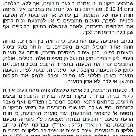
שתבצע
תיקונים
וזו אמנם ביצעה
תיקונים
, אך ללא הצלחה.
ביום 8.10.14, פנו ה
תובע
ים אל ה
נתבע
ת במכתב אליו צורפה
חוות דעתו של ה
מומחה
בן עזרא, אך ה
נתבע
ת לא השיבה
לפנייה. לפיכך, טוענים ה
תובע
ים כי אין ל
נתבע
ת זכות לתקן
את הליקויים בדירתם, לאחר שנכשלה בתיקון הליקויים אף
שקיבלה הזדמנויות לכך.
בכתב התביעה טענו ה
תובע
ים כי החוזה בין הצדדים, מהווה
חוזה אחיד המכיל תנאים מקפחים, בין היתר בשל ביטול
זכאותם לפיצוי בגין איחור במסירת ה
דירה
, וויתור על טענות
בעניין
ליקויי בנייה
ותיקונם ועל כן סעיפים אלה, בטלים. אולם,
ה
תובע
ים זנחו את הטענה בתצהיר ה
תובע
ובסיכומיהם. גם
לגופן של הטענות מקובלת עלי טענת ה
נתבע
ת לפיה, הטענה
נטענה באופן כוללני לא מפורט ומבלי לנמק את הקיפוח
הנטען. אי לכך, לא אדון בטענה.
4. לטענת ה
נתבע
ת, כל אימת שקיבלה פניה מה
תובע
ים אודות
ליקויי בנייה
ב
דירה
, ביקרו נציגיה בדירת ה
תובע
ים וביצעו
תיקונים
, בהתאם לתנאי הסכם המכר בין הצדדים, ואף מעבר
לחובתה, כפי שעולה מאישורי ה
תובע
ים על ביצוע ה
תיקונים
(נספח א' לתצהיר ה
נתבע
ת). עוד טוענת ה
נתבע
ת, כי חוות
הדעת מטעם ה
תובע
ים נבחנה מקצועית ע"י
מומחה
מטעם
ה
נתבע
ת, מר רון ארד (להלן: "ארד") ובבדיקתו עלה כי רוב
הליקויים הנטענים, אינם קיימים או שמדובר בליקויים מינוריים