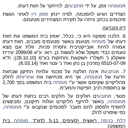
ה
מומחה
זומן, על ידי ה
תובע
ים, להיחקר על חוות דעתו.
הצדדים הגיעו להסכמה, לפיה יינתן
פסק דין
לאחר הגשת
סיכומים בכתב וויתרו על חקירת המצהירים מטעמם.
דיון והכרעה
6. הלכה פסוקה היא כי, ככלל, יאמץ בית המשפט את חוות
דעתו של
מומחה
מטעמו באשר מטעמים מובנים, חוות דעתו
אמורה להיות אובייקטיבית וחסרת פניות, זולת אם מצא
טעמים כבדי משקל שלא לעשות כן. ראו: ע"א 2099/08 עירית
אשקלון נ' תשלו"ז השקעות והחזקות בע"מ (28.10.10); ת"א
6510-07-09 (מרכז) בן נתן ואח' נ' עטר ואח' (6.03.14).
7. ה
נתבע
ת אינה חולקת על סכומי עלויות התיקון שבחוות
הדעת של ה
מומחה
, אך היא מכחישה את
אחריות
ה לחלק
מהליקויים שקיומם אושר ע"י
מומחה
בית המשפט בסך 2,700
₪ בתוספת רכיב הפיקוח והמע"מ.
מנגד, ה
תובע
ים חולקים על חלקים רבים בחוות דעתו של
ה
מומחה
, באשר להיקף הליקויים ועלות תיקונם, ומבקשים
להוסיף ולפסוק להם מעבר לסכומים שנקבעו ע"י ה
מומחה
,
כפי שיפורט להלן.
דלת כניסה
ראשית (סעיפים 5-11 לחוו"ד
מומחה
בית
המשפט)