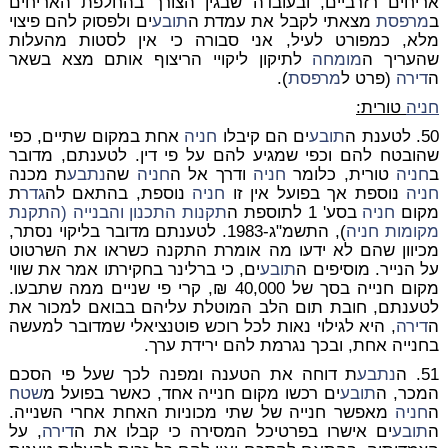
אריחים רזרביים, ובעובדה שבגין הצורך בהחלפת האריחים
ב
מרפסת
מצאתי לקבל את עמדת ה
תובע
ים ולפסוק להם פיצוי
מלא, כמפורט לעיל, אני סבורה כי אין לסטות מהעלות
שהעריך ה
מומחה
לתיקון ליקויי הריצוף אותם מצא בשאר
ה
דירה
(פרט ל
מרפסת
).
חניה
טורית:
50. לטענת ה
תובע
ים הם קיבלו
חניה
אחת במקום שתיים, כפי
שהובטח להם וכפי שמגיע להם על פי דין. לטענתם, מדובר
ב
חניה
טורית, כלומר
חניה
ודרך אל ה
חניה
שה
נתבע
ת מכנה
חניה
נוספת אך בפועל אין זו
חניה
נוספת, בהתאם לה
גדר
ת
מקום
חניה
בסע' 1 לתוספת ה
תקנות התכנון והבנייה (התקנת
מקומות
חניה
), התשמ"ג-1983. לטענתם מדובר בליקוי נסתר,
מכיוון שהם לא ידעו מה אומרת התקנה כשראו את השרטוט
על הנייר. מוסיפים ה
תובע
ים, כי ברלינר בחקירתו אמר את שווי
מקום חנייה בסך של 40,000 ₪, קרי פי שניים ממה שתבעו.
לטענתם, חובת תום הלב המוטלת עליהם בבואם למכור את
ה
דירה
, היא לגילוי נאות לכל רוכש פוטנציאלי שמדובר למעשה
בחנייה אחת, ובכך נגרמת להם ירידת ערך.
51. ה
נתבע
ת דוחה את הטענה ומפנה לכך שעל פי הסכם
המכר, ה
תובע
ים רכשו מקום חנייה אחד, כאשר בפועל מ
שטח
ה
חניה
מאפשר חנייה של שתי מכוניות האחת אחרי השנייה.
ה
תובע
ים אישרו בפרטיכל המסירה כי קבלו את ה
דירה
, על