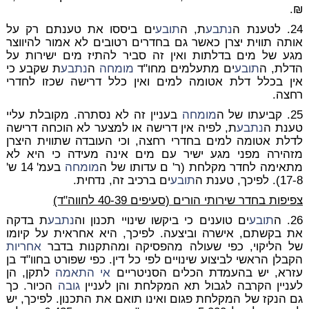
₪.
24. לטענת ה
נתבע
ת, ה
תובע
ים ביססו את טענתם רק על
אותה תווית יצרן כאשר גם בחדרים רטובים לא אמור להיווצר
מגע של מים בדלתות ואין זה סביר להתיז מים ישירות על
הדלת, ה
תובע
ים מתעלמים מחו"ד
מומחה
ה
נתבע
ת שקבע כי
אין בכלל דלת אטומה למים ואין כלל דרישה שכזו לחדרי
רחצה.
25. קביעתו של ה
מומחה
בעניין זה לא נסתרה. מקובלת עליי
טענת ה
נתבע
ת, לפיה אין דרישה או למצער לא הוכחה דרישה
לדלת אטומה למים בחדרי רחצה, וכי העובדה שתווית היצרן
מזהירה מפני מגע ישיר עם מים אינה מעידה כי היא לא
מתאימה לחדר מקלחת (ר' ם עדותו של ה
מומחה
בעמ' 14 ש'
17-8). לפיכך, טענת ה
תובע
ים ברכיב זה, נדחית.
צפיפות בחדר שירותי הורים (סעיפים 40-39 לחווה"ד)
26. ה
תובע
ים טוענים כי ביקשו שינויי תכנון וה
נתבע
ת בדקה
את בקשתם, אישרה וביצעה. לפיכך, היא אחראית על קיומו
של הליקוי, כפי שעולה מהפסיקה ומהתקנות בדבר
אחריות
הקבלן הראשי לביצוע שינויים לפי כל דין. כפי שפורט בחוו"ד בן
עזרא, יש בהעמדת הכלים הסניטריים
אי התאמה
לתקן, הן
לעניין הקרבה לגבול תא המקלחת והן לעניין
גובה
הכיור. כך
גם הנקז של המקלחת פגום ואינו תואם את התכנון. לפיכך, יש