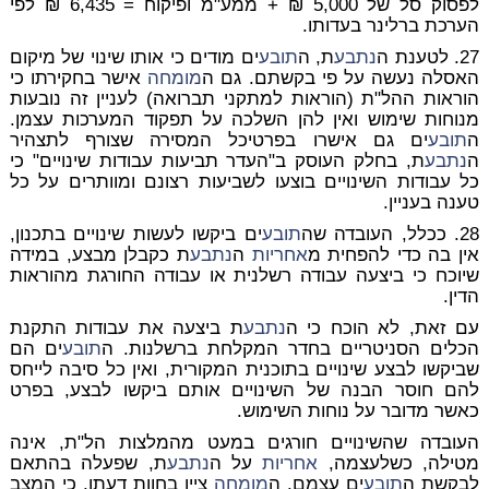
לפסוק סל של 5,000 ₪ + ממע"מ ופיקוח = 6,435 ₪ לפי
הערכת ברלינר בעדותו.
27. לטענת ה
נתבע
ת, ה
תובע
ים מודים כי אותו שינוי של מיקום
האסלה נעשה על פי בקשתם. גם ה
מומחה
אישר בחקירתו כי
הוראות ההל"ת (הוראות למתקני תברואה) לעניין זה נובעות
מנוחות שימוש ואין להן השלכה על תפקוד המערכות עצמן.
ה
תובע
ים גם אישרו בפרטיכל המסירה שצורף לתצהיר
ה
נתבע
ת, בחלק העוסק ב"העדר תביעות עבודות שינויים" כי
כל עבודות השינויים בוצעו לשביעות רצונם ומוותרים על כל
טענה בעניין.
28. ככלל, העובדה שה
תובע
ים ביקשו לעשות שינויים בתכנון,
אין בה כדי להפחית מ
אחריות
ה
נתבע
ת כקבלן מבצע, במידה
שיוכח כי ביצעה עבודה רשלנית או עבודה החורגת מהוראות
הדין.
עם זאת, לא הוכח כי ה
נתבע
ת ביצעה את עבודות התקנת
הכלים הסניטריים בחדר המקלחת ברשלנות. ה
תובע
ים הם
שביקשו לבצע שינויים בתוכנית המקורית, ואין כל סיבה לייחס
להם חוסר הבנה של השינויים אותם ביקשו לבצע, בפרט
כאשר מדובר על נוחות השימוש.
העובדה שהשינויים חורגים במעט מהמלצות הל"ת, אינה
מטילה, כשלעצמה,
אחריות
על ה
נתבע
ת, שפעלה בהתאם
לבקשת ה
תובע
ים עצמם. ה
מומחה
ציין בחוות דעתו, כי המצב