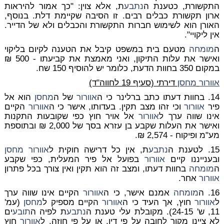
התקשורת, כטענת ה
נתבע
ת, אלא צוין: "כך אמור להיראות
ארון תקשורת כבלים רבים. זו הסיבה שקיימת דלת. בנוסף,
האורן הוא לשימוש חברות התקשורת והכבלים ולא של הדייר.
אין ליקויי".
ה
מומחה
מטעם בית במשפט קיבל את הטענה לקיום בליקוי
ואישר את עלות התיקון, ואני מאמצת את קביעתו - 500 ₪
במקום 350 בחוות הדעת, כלומר יש להוסיף 150 שח.
אוורור
מחסן
דירתי (סעיף 19 לחווה"ד)
14. בחוות דעתו כתב ברלינר כי ה
אוורור
של ה
מחסן
הוא אל
פיר
אוורור
וכי זהו מצב תקין. בעדותו, אישר כי ה
אוורור
הקיים
אינו שווה ערך ל
אוורור
אל אויר חוץ כפי שקובעות התקנות
ואישר את העלות שקבע בן עזרא בסך של 2,000 ₪ ובתוספת
מע"מ ופיקוח - 2,574 ₪.
15. לטענת ה
נתבע
ת, אין כל דרישה חוקית ל
אוורור
מחסן
ובענייננו קיים
אוורור
בפועל אל פיר המעלית, כפי שקבע
ה
מומחה
בחוות דעתו, ומצב זה הוא תקין ואין צורך בכל פתרון
אוורור
אחר.
16. ה
מומחה
אמנם אישר, כי ה
אוורור
הקיים אינו שווה ערך
ל
אוורור
חוץ, אך העיד כי ה
אוורור
הקיים מספיק ל
מחסן
(עמ'
11, ש' 24-15). מקובלת עלי טענת ה
נתבע
ת לפיה ה
תובע
ים
לא ציינו מקור לחובה על פי דין, או על פי חוזה, ל
אוורור
חוץ