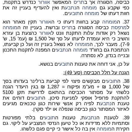
כביסה, הסגורה אך ב
תריס
המאפשר
אוורור
כנדרש בתקנות,
כפי שקבע גם
מומחה
ה
נתבע
ת ואין להעדיף בעניין זה את
חוות דעתו של
מומחה
ה
תובע
ים.
37. ה
מומחה
קבע בחוות דעתו כי ה
אוורור
תקין מאחר הוא
ל
מרפסת
כביסה הסגורה ב
תריס
וברשת. בעניין זה ה
מומחה
נשאל רק אודות עלות התקנת וונט ל
אוורור
כהצעת בן עזרא
והשיב כי היא עומדת לדעתו על סך של 1,500 ₪ (עמ' 15, ש'
7-9). מעבר לכך, ה
מומחה
לא נשאל בעניין זה ועל כן קביעתו,
הנתמכת גם בחוו"ד
מומחה
ה
נתבע
ים המפנה לתקנות התכנון
ובנייה בנדון, לא נסתרה.
על כן, אני דוחה את טענות ה
תובע
ים בנושא.
הגנה על חלל הכביסה (סע' 49):
38. ה
תובע
ים מבקשים פיצוי לפי קביעת ברלינר בעדותו בסך
של 1,000 ₪ + מע"מ ופיקוח = 1,287 ₪ בגין היעדר הגנה
כלשהי על מסתור הכביסה בהתאם לדרישת תקן 5100
להתקנת פרופיל אופקי למניעת סיכון. ה
תובע
ים דוחים את
טענת ה
נתבע
ת לפיה רק אנשי שירות כגון טכנאים מגיעים
לאיזור המסתור כגון כביסה שנפלה או ילד סקרן.
39. לטענת ה
נתבע
ת, טענות ה
תובע
ים בלתי מפורטות
וסתמיות ללא מדידות או כל טיעון הנדסי המצביע על ליקוי. גם
חקירת ה
מומחה
אין בה כל אישור כי קיים פגם כלשהו.