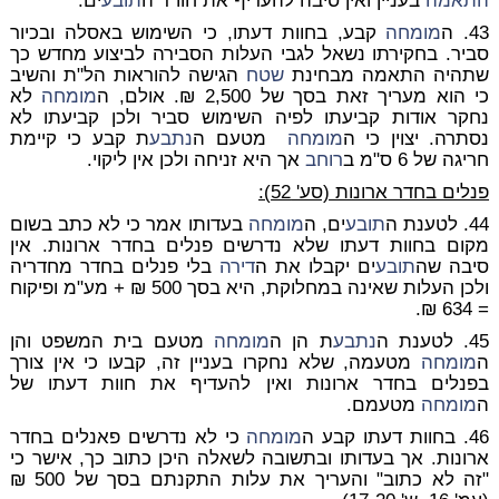
התאמה
בעניין ואין סיבה להעדיף את חוו"ד ה
תובע
ים.
43. ה
מומחה
קבע, בחוות דעתו, כי השימוש באסלה ובכיור
סביר. בחקירתו נשאל לגבי העלות הסבירה לביצוע מחדש כך
שתהיה התאמה מבחינת
שטח
הגישה להוראות הל"ת והשיב
כי הוא מעריך זאת בסך של 2,500 ₪. אולם, ה
מומחה
לא
נחקר אודות קביעתו לפיה השימוש סביר ולכן קביעתו לא
נסתרה. יצוין כי ה
מומחה
מטעם ה
נתבע
ת קבע כי קיימת
חריגה של 6 ס"מ ב
רוחב
אך היא זניחה ולכן אין ליקוי.
פנלים בחדר ארונות (סע' 52):
44. לטענת ה
תובע
ים, ה
מומחה
בעדותו אמר כי לא כתב בשום
מקום בחוות דעתו שלא נדרשים פנלים בחדר ארונות. אין
סיבה שה
תובע
ים יקבלו את ה
דירה
בלי פנלים בחדר מחדריה
ולכן העלות שאינה במחלוקת, היא בסך 500 ₪ + מע"מ ופיקוח
= 634 ₪.
45. לטענת ה
נתבע
ת הן ה
מומחה
מטעם בית המשפט והן
ה
מומחה
מטעמה, שלא נחקרו בעניין זה, קבעו כי אין צורך
בפנלים בחדר ארונות ואין להעדיף את חוות דעתו של
ה
מומחה
מטעמם.
46. בחוות דעתו קבע ה
מומחה
כי לא נדרשים פאנלים בחדר
ארונות. אך בעדותו ובתשובה לשאלה היכן כתוב כך, אישר כי
"זה לא כתוב" והעריך את עלות התקנתם בסך של 500 ₪