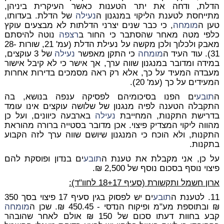
הדלת, ודחה את יתר הטענות כאשר העיקרית ביניהן,
מתייחסת לטענת הליקוי במנגנון ה
נעילה
של הדלת. בעדותו,
טען ה
מומחה
, כי כבר שנים יצרני הדלתות לא מבצעים עוקץ
כלפי מטה מאחר שהסתבר כי החור ב
רצפה
נוטה להיסתם
מאבק ולכלוך ולכן מקשה על נעילת הדלת (עמ' 21, שורות 28-
31). עוד העיד ה
מומחה
כי התקן מאפשר
נעילה
של 3 עוקצים,
במידה ומדובר במנגנון שווה ערך, אך אישר כי לא קיבל אישור
מעבדה המעיד על כך, אלא רק ראה מסמכים בדירות אחרות
המעידים על כך (עמ' 20).
ה
תובע
ים הפנו בסיכומיהם לפסיקה ענפה בנושא, בה
התקבלה הטענה לפיה מנגנון של שלושה עוקצים אינו עומד
בדרישת התקנות, המחייבת
נעילה
בארבעה כיוונים, ועל כן
מהווה ליקוי המצדיק פיצוי. אכן מדובר בסטייה ברורה מהוראת
התקנות, ולא הוכח כי המנגנון שיושם שווה ערך לזה הקבוע
בתקנות.
על כן, אני מקבלת את טענת ה
תובע
ים בנדון ופוסקת להם
פיצוי נוסף בסכום נוסף של 2,500 ₪.
ארון חשמל ותקשורת (סעיף 18+17 לחוו"ד):
11. לטענת ה
תובע
ים יש לפסוק בגין סעיף 17 פיצוי בסך 350
₪ ובתוספת מע"מ ופיקוח הנדסי - 450.45 ₪. שכן ה
מומחה
קבע בחוות דעתו סכום של 150 ₪ אולם לאחר שהובהר