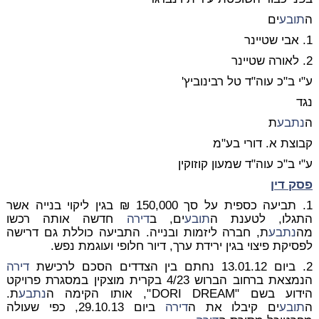
ה
תובע
ים
1. אבי שטיינר
2. לאורה שטיינר
ע"י ב"כ עוה"ד טל רבינוביץ'
נגד
ה
נתבע
ת
קבוצת א. דורי בע"מ
ע"י ב"כ עוה"ד שמעון קוזוקין
פסק דין
1. תביעה כספית על סך 150,000 ₪ בגין ליקוי בנייה אשר
התגלו, לטענת ה
תובע
ים, ב
דירה
חדשה אותה רכשו
מה
נתבע
ת, חברה ליזמות ובנייה. התביעה כוללת גם דרישה
לפסיקת פיצוי בגין ירידת ערך, דיור חלופי ועוגמת נפש.
2. ביום 13.01.12 נחתם בין הצדדים הסכם לרכישת
דירה
הנמצאת ברחוב הברוש 4/23 בקרית מוצקין במסגרת פרויקט
הידוע בשם "DORI DREAM", אותו הקימה ה
נתבע
ת.
ה
תובע
ים קיבלו את ה
דירה
ביום 29.10.13, כפי שעולה