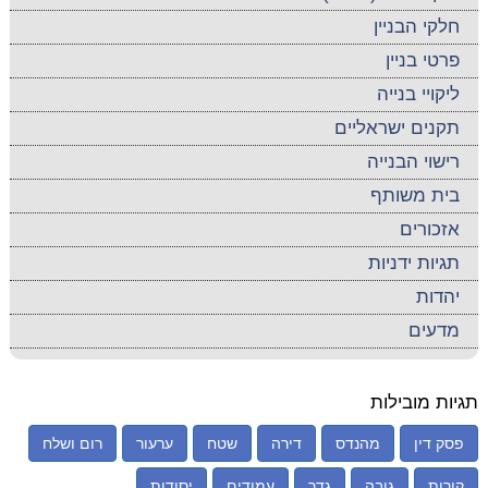
חלקי הבניין
פרטי בניין
ליקויי בנייה
תקנים ישראליים
רישוי הבנייה
בית משותף
אזכורים
תגיות ידניות
יהדות
מדעים
תגיות מובילות
פסק דין
מהנדס
דירה
שטח
ערעור
רום ושלח
קורות
גובה
גדר
עמודים
יסודות