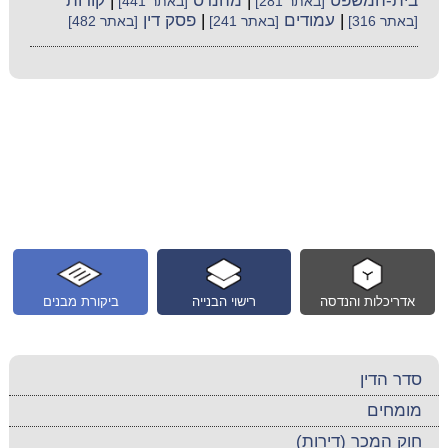
בית-המשפט
|
מהנדס
|
קורות
[באתר 281]
[באתר 441]
|
עמודים
|
פסק דין
[באתר 316]
[באתר 241]
[באתר 482]
אדריכלות והנדסה
רישוי הבנייה
ביקורת מבנים
סדר הדין
מומחים
חוק המכר (דירות)