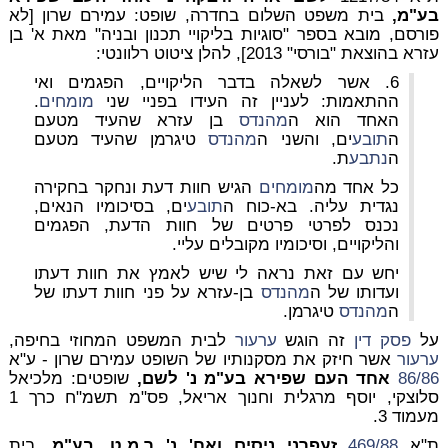
בע"מ,
בית משפט השלום בחדרה, שופט: עמירם שרון [לא
פורסם, מובא בספר "סוגיות בליקויי תכנון ובניה" מאת א' בן
עזרא בהוצאת "בורסי" 2013], להלן ציטוט רלוונטי:
6. אשר לשאלה בדבר הליקויים, הפגמים ואי
ההתאמות: לעניין זה העידו בפניי שני
מומחים
.
האחד הוא ה
מהנדס
בן עזרא שהעיד מטעם
ה
תובע
ים, והשני ה
מהנדס
טיגרמן שהעיד מטעם
ה
נתבע
ת.
כל אחד מה
מומחים
הגיש חוות דעת ונחקר בחקירה
נגדית עליה. בא-כוח ה
תובע
ים, בסיכומיו הנאים,
נכנס לפרטי פרטים של חוות הדעת, הפגמים
והליקויים, וסיכומיו מקובלים עליי.
יחש עם זאת נראה לי שיש לאמץ את חוות דעתו
ועדותו של ה
מהנדס
בן-עזרא על פני חוות דעתו של
ה
מהנדס
טיגרמן.
על
פסק דין
זה הוגש
ערעור
לבית המשפט המחוזי בחיפה,
ערעור
אשר חיזק את מסקנותיו של השופט עמירם שרון - ע"א
86/86
אחד העם שפירא בע"מ נ' לשם,
שופטים: מלכיאל
סלוצקי, יוסף מרגלית וחנוך אריאל, פס"מ תשמ"ח כרך 1
מעמוד 3.
ת"א
469/88
זעפרני ניסים ואח' נ' ר.מ.ט. בע"מ,
בית