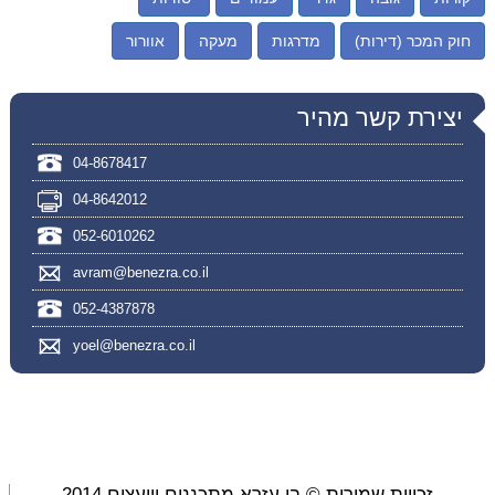
חוק המכר (דירות)
מדרגות
מעקה
אוורור
יצירת קשר מהיר
04-8678417
04-8642012
052-6010262
avram@benezra.co.il
052-4387878
yoel@benezra.co.il
זכויות שמורות © בן עזרא מתכננים ויועצים 2014