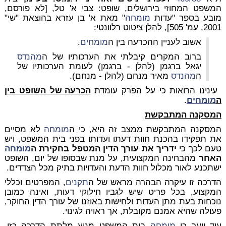
המשפט המחוזי בירושלים, שופט: צבי א' טל, [לא פורסם,
מובע בספר "עדות
מומחה
" מאת א' בן עזרא בהוצאת "שי"
2001, עמ' 505], להלן ציטוט רלוונטי:
אשוב לעניין ההכרעה בין ה
מומחים
.
ברוב המקרים קיבלתי את הערכותיו של ה
מהנדס
יגאל ברגמן (להלן - ברגמן) לעומת הערכותיו של
ה
מהנדס
מאיר מנחם (להלן - מנחם).
עינינו הרואות כי על הפרק עומדת
הכרעה של השופט בין
ה
מומחים
.
המסקנה המתבקשת
המסקנה המתבקשת ממצב זה היא, כי ה
מומחה
לא מסיים
את תפקידו בהכנת חוות דעתו ועדותו בפני בית המשפט, ויש
טעם לכך כי
ידריך את עורך הדין המטפל בחקירת ה
מומחה
האחר
מהבחינה המקצועית, על מנת שבסופו של יום, השופט
ישתכנע לאור מכלול חוות הדעת והעדויות בתיק מכל הצדדים.
הדרכה זו עיקרה הבהרה מראש של ה
תקנים
, המפרטים וכללי
המקצוע, בכל פריט שיש לגביו חילוקי דעות, ואינה כמובן
נוכחות בעת מתן העדות ולחישות באוזנו של עורך הדין החוקר,
פעולה שהיא אמנם מקובלת, אך ראויה לגינוי.
עוד יוער כי
מומחה
בית המשפט מנוע מלתת הדרכה כזו,