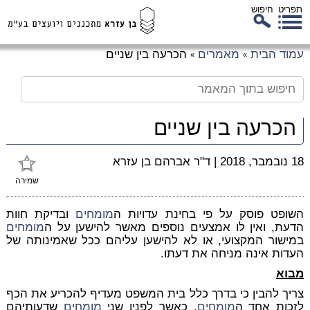
תפריט
חיפוש
לג
עמוד הבית
מאמרים
הכרעה בין שניים
»
»
כן
זי
הכרעה בין שניים
18 נובמבר, 2018
|
ד"ר אברהם בן עזרא
שמירה
השופט פוסק על פי בחינת עדויות ה
מומחים
ובדיקת חוות
הדעת, ואין לו אמצעים נוספים מאשר להישען על ה
מומחים
במישור המקצועי, או לא להישען עליהם ככל שאמינותה של
העדות אינה מניחה את דעתו.
מבוא
צריך להבין כי בדרך כלל בית המשפט מעדיף להכריע את הכף
לזכות אחד ה
מומחים
, כאשר לפניו שני
מומחים
שדעותיהם