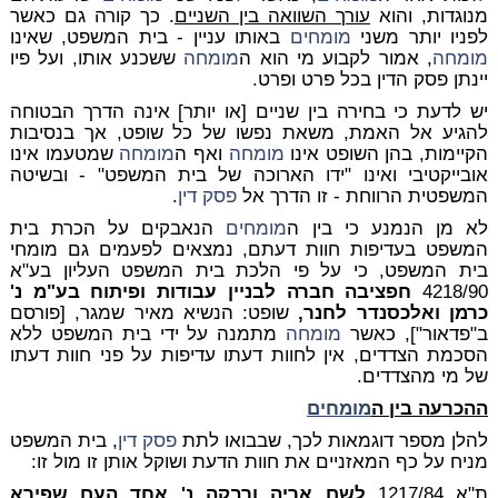
מנוגדות, והוא
עורך השוואה בין השניים
. כך קורה גם כאשר
לפניו יותר משני
מומחים
באותו עניין - בית המשפט, שאינו
מומחה
, אמור לקבוע מי הוא ה
מומחה
ששכנע אותו, ועל פיו
יינתן פסק הדין בכל פרט ופרט.
יש לדעת כי בחירה בין שניים [או יותר] אינה הדרך הבטוחה
להגיע אל האמת, משאת נפשו של כל שופט, אך בנסיבות
הקיימות, בהן השופט אינו
מומחה
ואף ה
מומחה
שמטעמו אינו
אובייקטיבי ואינו "ידו הארוכה של בית המשפט" - ובשיטה
המשפטית הרווחת - זו הדרך אל
פסק דין
.
לא מן הנמנע כי בין ה
מומחים
הנאבקים על הכרת בית
המשפט בעדיפות חוות דעתם, נמצאים לפעמים גם מומחי
בית המשפט, כי על פי הלכת בית המשפט העליון בע"א
4218/90
חפציבה חברה לבניין עבודות ופיתוח בע"מ נ'
כרמן ואלכסנדר לחנר,
שופט: הנשיא מאיר שמגר, [פורסם
ב"פדאור"], כאשר
מומחה
מתמנה על ידי בית המשפט ללא
הסכמת הצדדים, אין לחוות דעתו עדיפות על פני חוות דעתו
של מי מהצדדים.
ההכרעה בין ה
מומחים
להלן מספר דוגמאות לכך, שבבואו לתת
פסק דין
, בית המשפט
מניח על כף המאזניים את חוות הדעת ושוקל אותן זו מול זו:
ת"א 1217/84
לשם אריה ורבקה נ' אחד העם שפירא