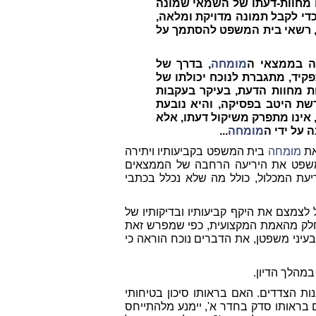
 מחוות-דעתו של השמאי שמונה
י לקבל תמונה מדויקת ומלאה,
, רשאי בית המשפט להסתמך על
ה בממצאי ה
מומחה
, בדרך של
ד, מתגברת לנוכח יכולתו של
 מחוות הדעת, בעיקר בעקבות
שת היטב בפסיקה, והיא נובעת
 אינו מתפרק משיקול דעתו, אלא
על ידי ה
מומחה
...
את
מומחה
בית המשפט בקביעותיו ויתירה
משפט את היריעה הרחבה של הממצאים
עת המכלול, כולל מה שלא נכלל בכתבי
מצם את היקף קביעותיו ובדיקותיו של
לק מהאמת המקצועית, כפי שמפרש זאת
עיני משפטן, את הדברים נוכח הוראה כי
 במהלך הדיון.
ת הצדדים. האם בראותו סיכון בטיחותי
בראותו סדק בחדר א', יימנע מלהתייחס