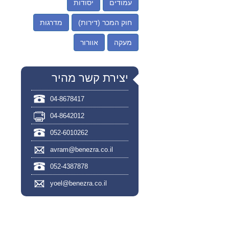
עמודים
יסודות
חוק המכר (דירות)
מדרגות
מעקה
אוורור
יצירת קשר מהיר
04-8678417
04-8642012
052-6010262
avram@benezra.co.il
052-4387878
yoel@benezra.co.il