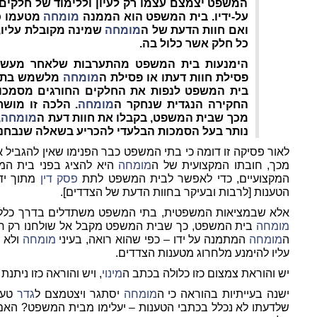
המשפט יצמצם עצמו רק לעיון וללימוד של חלקים
על-ידיו. בית המשפט הוא הממנה
מומחה
מטעמו כד
ואם חוות הדעת של ה
מומחה
שמינה מקובלת עליו
כל חלק אשר כלול בה.
הימנעות בית המשפט מהתערבות שלאחר מעש
פסילת חוות דעתו או פסילת ה
מומחה
מלשמש בתפקי
בית המשפט לנפות את החלקים החורגים מסמכות
החקירה הנגדית שנחקר ה
מומחה
. הלכה זו מושר
מכך שבית המשפט, בקבלו את חוות דעת ה
מומחה
,
נותר בעל הסמכות הבלעדי להכריע בשאלה שנבחנה 
לאור פסיקה זו דומה כי בתי המשפט כבר הפנימו שאין להגביל 
מכך, חובתו המקצועית של ה
מומחה
היא להציג בפני בית ה
המקצועיים, כדי לאפשר לבית המשפט לתת
פסק דין
מתוך ידי
הטענות [לרבות ובעיקר בחוות הדעת של הצדדים].
אלא שבמציאות המשפטית, בתי המשפט משתדלים בדרך כלל לצ
מומחה
בית המשפט, כך שבית המשפט מקבל אל שולחנו רק ח
ה
מומחה
המתמנה על ידו – כפי שהוא רואה, בעיני
מומחה
ולא ב
עליו להימנע מלחרוג מטענות הצדדים.
יש והוראת צמצום כזו כלולה בכתב ה
מינוי
, ויש והוראה כזו ניתנת
ישנה בעייתיות בהוראה כי ה
מומחה
יסתגר ויצטמצם ל
גדר
טענו
שלדעתו לא נכלל בכתבי הטענות – יעלימו מבית המשפט? האם 