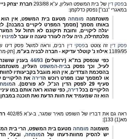
ב
פסק דין
של בית המשפט העליון, ע"א 293/88
חברת יצחק ניימ
במאגרי "נבו"] נפסק כדלקמן:
משנתמנה
מומחה
מטעם בית המשפט, אין הוא מו
באותו מסמך [מסמך המפרט ליקויים במבנה]. ל
יגלה ליקויים, וחובת תיקונם לא תחול על המע
מלכתחילה, היה עליה לעורר טענה זו עובר ל
מינוי
ו 
פסק דין
זה צוטט ב
פסקי דין
רבים, וראה למשל פסק דינו ש
1189/95
אילוז נ' קוטלר עדיקא - חברה לבניה בע"מ
, [תק-מח 2003 (1) 359
כפי שנפסק בת"א (ירושלים)
44/93
בענין שושנה 
לעיל, וכך נפסק ב
בית-המשפט
העליון, משנתמ
בהסכמת הצדדים, אין הוא מוגבל בקביעותיו לחוות
או למסמך שבו מפרט רוכש ה
דירה
את הליקויים ש
סעיף 29 לפסק הדין הנ"ל, לא פורסם). ה
מומח
הליקויים בכל
דירה
, כפי שהוא ראה אותם במו עיני
הוא זה שמעמיד את חוות הדעת ואת תוכנה במבחן
ראה גם את דבריו של השופט מאיר שמגר, ב-ע"א 402/85
רחל
מא(1) 133]:
משמונה
מומחה
מטעם בית המשפט, הרי בית המש
יש להסיק מחוות-דעתו של ה
מומחה
, ובעלי הד