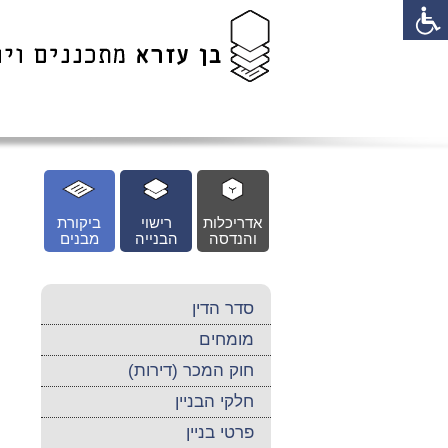
לג
כן
זי
אדריכלות
רישוי
ביקורת
והנדסה
הבנייה
מבנים
סדר הדין
מומחים
חוק המכר (דירות)
חלקי הבניין
פרטי בניין