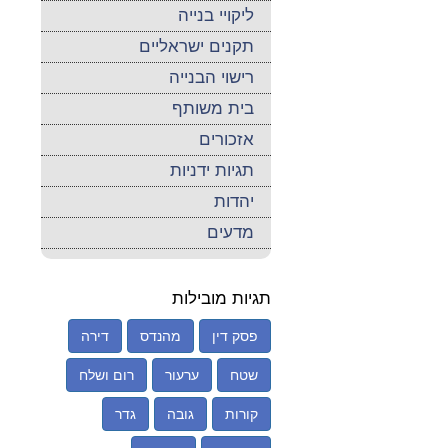
ליקויי בנייה
תקנים ישראליים
רישוי הבנייה
בית משותף
אזכורים
תגיות ידניות
יהדות
מדעים
תגיות מובילות
פסק דין
מהנדס
דירה
שטח
ערעור
רום ושלח
קורות
גובה
גדר