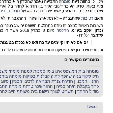
אליו, כי בחוות דעת
מומחה
התביעה נאמר שהסדק הוא בחדר אחר,
זאת באותו סדק, העובר לעובי הקיר בין חדר א' לחדר ב'? ואף
שכבר נכלל בחוות הדעת, אשר יש בתוכה נושא של
סדקים
ב
דיר
והאם
רטיבות
שהתגברה – לא תתואר?! שהרי "ההתגברות" לא נכ
תשובות ראויות למצב זה ניתנו בהחלטת השופט יהושע רטנר בת"א -03-16
זכרון יעקב בע"מ,
החלטה
מיום 8 במרץ 2019 אשר חייבה את ה
שיימצאו על ידו -
גם אם לא היו קיימים עד כה ו/או לא נכללו בטענות 
זהו הפירוש הנכון של הפסיקה המנחה והמהווה למעשה הלכה פס
מאמרים מקושרים
מומחה בית המשפט אינו בעל סמכות למנות מומחי משנה 
תיק ליקויי בניה שהפך לתיק קבלנות בפיקוח מומחה ביה
החניון המכני
|
חדירת צנרת תברואה לרכיבי הבניין
|
סיווג 
כרוך בקבלת היתר בנייה
|
החזר שכר טרחת מומחה התב
מודול החתך
|
תשריט לצורך רישום בית משותף חייב להת
Tweet