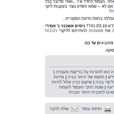
 הצמוד לחדר א'? ...ואולי מדובר בכל
 אם לא – שמא הסדק נוצר בעקבות ליקוי
ה
?
ללה בחוות הדעת המקורית...
7741
ניסים אשכנזי נ' אמירי
מומחה
להתייחס לליקויי
רטיבות
ה
תובע
ים עד כה.
וקה.
ו/או להורות על בדיקות מעבדה
|
מ"ש
|
תוקפו של היתר בניה
|
מידות
ליקויי בניה
|
שיקום בניין עלול להיות
יעה
|
שטח חתך העמוד לעומת
אים לתכנית היתר הבניה
הדפס עמוד
שלח לחבר