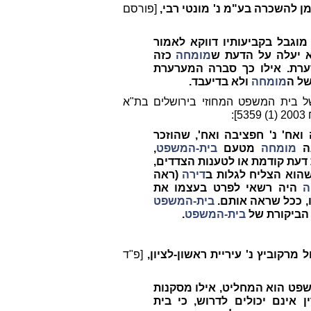
ן להשכרה בע"מ נ' מונטי רבי,
[פורסם
גבל בקביעותיו דווקא לאמור
א יעלה על הדעת ש
מומחה
כזה
רערת. אילו כך סברה המערערת
של ה
מומחה
ולא בדיעבד.
ל בית המשפט המחוזי בירושלים בת"א
5]:
ואח' נ' חפציבה ואח', שהוזכר
נה
מומחה
מטעם
בית-המשפט
,
 דעת קודמת או לטענות הצדדים,
הוא הצליח לגלות ב
דירה
(ראה
ה
היה רשאי לפרט בעצמו את
ו, ככל שראה אותם.
בית-המשפט
 הביקורת של
בית-המשפט
.
 מרקוביץ נ' עיריית ראשון-לציון,
[פ"ד
פט הוא המחליט, אילו מסקנות
ין אינם יכולים לדרוש, כי בית