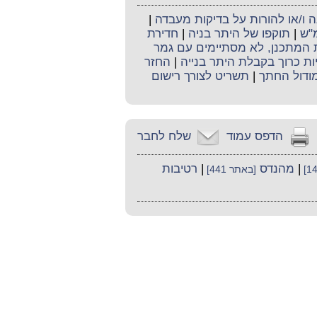
ו/או להורות על בדיקות מעבדה
|
מ"ש
|
תוקפו של היתר בניה
|
חדירת
ת המתכנן, לא מסתיימים עם גמר
יות כרוך בקבלת היתר בנייה
|
החזר
ודול החתך
|
תשריט לצורך רישום
הדפס עמוד
שלח לחבר
|
מהנדס
|
רטיבות
[באתר 441]