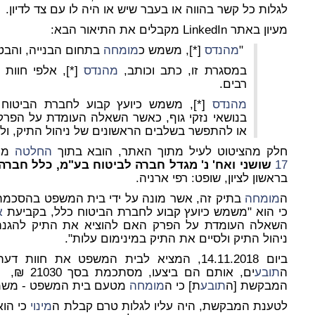
לגלות כל קשר בהווה או בעבר שיש או היה לו עם צד לדיון.
מעיון באתר LinkedIn מקבלים את התיאור הבא:
"
מהנדס
[*], משמש כ
מומחה
בתחום הבנייה, והבט
במסגרת זו, כתב וכותב,
מהנדס
[*], אלפי חוות
רבים.
מהנדס
[*], משמש כיועץ קבוע לחברת הביטוח
בנושאי נזקי גוף, כאשר השאלה העומדת על הפרק
או להתפשר בשלבים הראשונים של ניהול התיק, ולס
חלק מהציטוט לעיל מתוך האתר, הובא בתוך
החלטה
מיום 3 באפ
17
שושני ואח' נ' מגדל חברה לביטוח בע"מ,
כלל חברה 
בראשון לציון, שופט: רפי ארניה.
ה
מומחה
בתיק זה, אשר מונה על ידי בית המשפט בהסכמת
כי הוא "משמש כיועץ קבוע לחברת הביטוח כלל, בקביעת
א
השאלה העומדת על הפרק האם להוציא את התיק להגנה
ניהול התיק ולסיים את התיק במינימום עלות".
ביום 14.11.2018, המציא לבית המשפט את חוות דעתו, לפיה עלות תיקוני
ה
תובע
ים, אותם ה
המבקשת [ה
תובע
ת] כי ה
מומחה
מטעם בית המשפט - משמש 
לטענת המבקשת, היה עליו לגלות טרם קבלת ה
מינוי
כי הו