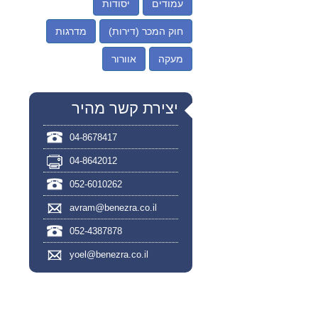
עמודים
יסודות
חוק המכר (דירות)
מדרגות
מעקה
אוורור
יצירת קשר מהיר
04-8678417
04-8642012
052-6010262
avram@benezra.co.il
052-4387878
yoel@benezra.co.il