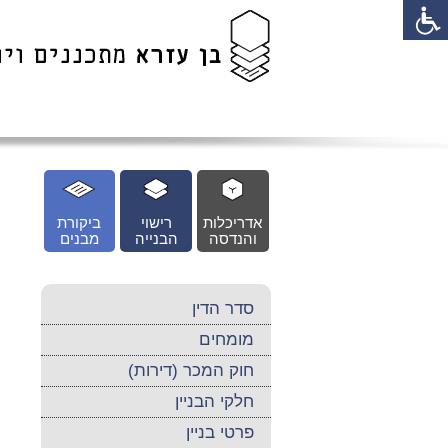
לג
כן
זי
אדריכלות
רישוי
ביקורת
והנדסה
הבנייה
מבנים
סדר הדין
מומחים
חוק המכר (דירות)
חלקי הבניין
פרטי בניין