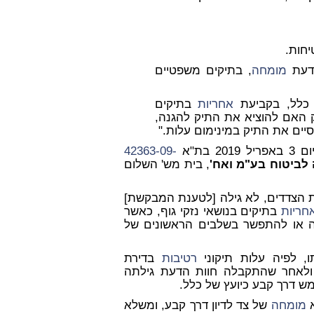
יחות.
 דעת
מומחה
, בתיקים משפטיים
 כלל, בקביעת
אחריות
בתיקים
 האם להוציא את התיק להגנה,
יים את התיק במינימום עלות."
ריל 2019 בת"א
42363-09-
לביטוח בע"מ ואח'
, בית מש' השלום
 הצדדים, לא גילה [לטענת המבקשת]
חריות
בתיקים בנושאי נזקי גוף, כאשר
 או להתפשר בשלבים הראשונים של
רטיבות
בדירת
ם ביצעו, מסתכמת בסך 21030 ₪, ולאחר שהתקבלה חוות הדעת גילתה
דרך קבע כיועץ של כלל.
א
מומחה
של צד לדיון דרך קבע, ומשלא