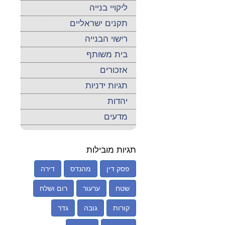
ליקויי בנייה
תקנים ישראליים
רישוי הבנייה
בית משותף
אזכורים
תגיות ידניות
יהדות
מדעים
תגיות מובילות
פסק דין
מהנדס
דירה
שטח
ערעור
רום ושלח
קורות
גובה
גדר