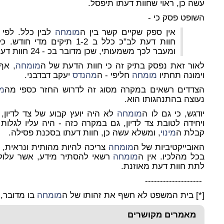
עשה כן, ראוי שחוות דעתו תיפסל.
השופט פסק כי -
אין ספק שקיים קשר בין ה
מומחה
לבין כלל. לפי 
חוות דעת לב"כ כלל ב 1-2 תיקי
ומעבר לכך משמעותי, שכן מדובר בכ - 24 חוות דעת בשנה.
לאור זאת נפסק בתיק זה כי חוות הדעת של ה
מומחה
, אף
וימונה תחתיו
מומחה
חליפי - ה
מהנדס
יעקב דבדבני.
הצדדים רשאים במקרה מסוג זה לדרוש החזר כספי מה
מ
נעוצה בהתנהגותו הוא.
יודגש, כי גם לו ה
מומחה
לא היה יועץ קבוע של צד לדיון
ויחידה לטובת צד לדיון, גם במקרה כזה - היה עליו לגלו
קבלת ה
מינוי
, ומשלא עשה כן, חוות דעתו בסכנת פסילה.
האובייקטיביות של ה
מומחה
צריכה להיות מהותית ונראית, וב
בכל מהלכיו. אין ה
מומחה
רשאי להסתיר מידע, אשר עלול 
לתת חוות דעת מאוזנת.
-------------------
[*] בית המשפט לא חשף את זהותו של ה
מומחה
בו מדובר, 
מאמרים מקושרים