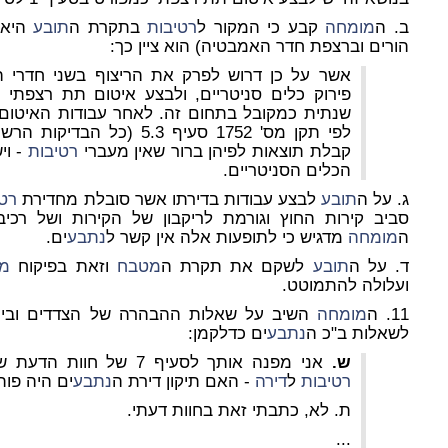
ב. ה
מומחה
קבע כי המקור ל
רטיבות
בתקרת ה
תובע
היא 
הורים וברצפת חדר האמבטיה) הוא ציין כך:
אשר על כן דרוש לפרק את הריצוף בשני חדרי 
פירוק כלים סניטריים, ולבצע איטום תת רצפתי 
שנתית כמקובל בתחום זה. לאחר עבודות האיטום
לפי תקן מס' 1752 סעיף 5.3 
קבלת תוצאות לפיהן ברור שאין מעברי
רטיבות
- וי
הכלים הסניטריים.
ג. על ה
תובע
לבצע עבודות בדירתו אשר סובלת מחדירת
רטי
סביב קירות החוץ וגורמת לריקבון של הקירות ושל רכיבי
ה
מומחה
מדגיש כי לתופעות אלה אין קשר ל
נתבע
ים.
ד. על ה
תובע
לשקם את תקרת ה
מטבח
וזאת בפיקוח
מה
ועלולה להתמוטט.
11. ה
מומחה
לשאלות ב"כ ה
נתבע
ים כדלקמן:
ש.
אני מפנה אותך לסעיף 7 של חוות הדעת שלך, ציינת הקיר החיצוני מחדיר
רטיבות
ל
דירה
- האם תיקון דירת ה
נתבע
ים היה פות
ת. לא, כתבתי זאת בחוות דעתי.
...