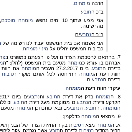
הרבה
מומחים
.
ב"כ ה
תובע
אני מציע שתוך 10 ימים נחפש
מומחה
מוסכם
,
מהרשימה.
ב"כ ה
נתבע
ים
אני אשמח אם בית המשפט יעביר לנו רשימה של
מ
כב' בית המשפט יחליט על
מינוי
מומחה
.
7. בהתאם להסכמת הצדדים ועל פי הצעתם כמפורט ב
פרו
אברהם בן עזרא כ
מומחה
מטעם בית המשפט (להלן: "ה
מ
בדירת ה
תובע
. ביום 27.2.2017 העביר ה
מומחה
את חוות ה
חוות דעת ה
מומחה
התייחסה לכל אותם מוקדי
רטיבות
ו
בדירת ה
נתבע
ים.
עיקרי חוות דעת ה
מומחה
8. ה
מומחה
בדק את דירת ה
תובע
וה
נתבע
ים ביום 26.2.2017. דירת ה
הקרקע ודירת ה
נתבע
ים ממוקמת מעל דירת ה
תובע
וכוללת
ה
מומחה
, ה
תובע
, ה
נתבע
ים ובאי כוחם וכן ה
מומחה
מטעם צד
9. ממצאי ה
מומחה
כדלקמן:
א. ה
מומחה
מצא
רטיבות
בקיר החזית הצדדי של הבניין ושל
הקיר מחדיר
רטיבות
לדירת ה
תובע
אשר נגרמת עקב ליקויי