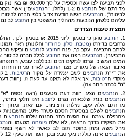
לפני תביעה לצו עשה וכספית על סך 30,000 ₪ בגין נזקים שנגרמו ל
מדירתם של ה
נתבע
ים 1-2 (להלן: "ה
נתבע
לביטוח"). ה
נתבע
ים הגישו הודעת צד ג' כלפי חברה לביטו
עליהם כלשהן הנובעות מההליך המשפטי בין ה
תובע
לבינם.
תמצית טענות הצדדים
1. ה
תובע
טוען כי בסמוך ליוני 2015 או בסמוך לכך, החלו נזילות מים מדירת ה
נרחבים בדירתו (
מטבח
,
סלון
,
פרוזדור
וחלונות) ראה תמונות
לכתב התביעה. עקב כך, פנה ה
תובע
ל
נתבע
ים וביקש מהם
התביעה). ה
נתבע
ים הפנו את ה
תובע
לכלל חברה לביטוח אך
המים המשיכו וגרמו לנזקים רבים ובכללם: עובש, התנפחו
ואיבוד הנאה של מגורים מצד ה
תובע
. לאחר פניות חוזרות 
את דירת ה
נתבע
ים לשם עמידה על מקור ה
רטיבות
, ביק
מוקדי ה
רטיבות
, אך אלה לא תוקנו עד לעת זו. (חוות דע
"ה" לכתב התביעה).
2. ה
נתבע
ים הציגו חוות דעת מטעמם (ראה נספח "א"
ה
נתבע
ים בנזק שלכאורה נגרם ל
תובע
הינו חלקי ביותר, 
מדירתם אלא עקב נזילות חיצוניות. עם זאת, ומתוך ר
ה
נתבע
ים לשלם במסגרת הסכם פשרה 10% מחשבוניות שיגיש ה
מהנזילה עצמה. עם הגשת כתב ההגנה שלחו ה
נתבע
ים ה
את תפקידו בדרך הראויה, לא שלח
מומחה
מטעמו וה
נתב
ניהל משא ומתן בחוסר תום לב כאשר לא חשף בפניה
ה
נתבע