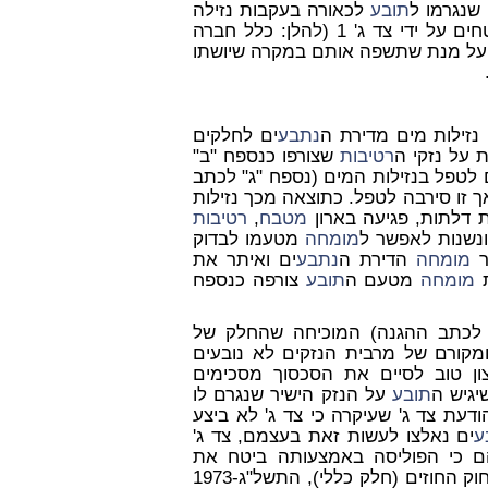
תובע
לכאורה בעקבות נזילה
ים") אשר מבוטחים על ידי צד ג' 1 (להלן: כלל חברה
ח על מנת שתשפה אותם במקרה שיושתו
נתבע
ים לחלקים
 על נזקי ה
רטיבות
שצורפו כנספח "ב"
 לטפל בנזילות המים (נספח "ג" לכתב
 זו סירבה לטפל. כתוצאה מכך נזילות
ת דלתות, פגיעה בארון
מטבח
,
רטיבות
ונשנות לאפשר ל
מומחה
מטעמו לבדוק
ר
מומחה
הדירת ה
נתבע
ים ואיתר את
ת
מומחה
מטעם ה
תובע
צורפה כנספח
 לכתב ההגנה) המוכיחה שהחלק של
ומקורם של מרבית הנזקים לא נובעים
צון טוב לסיים את הסכסוך מסכימים
תובע
על הנזק הישיר שנגרם לו
ודעת צד ג' שעיקרה כי צד ג' לא ביצע
ע
ים נאלצו לעשות זאת בעצמם, צד ג'
ם כי הפוליסה באמצעותה ביטח את
ים אינה כוללת נזקי טבע ובכך הפר את סעיף 12 לחוק החוזים (חלק כללי), התשל"ג-1973