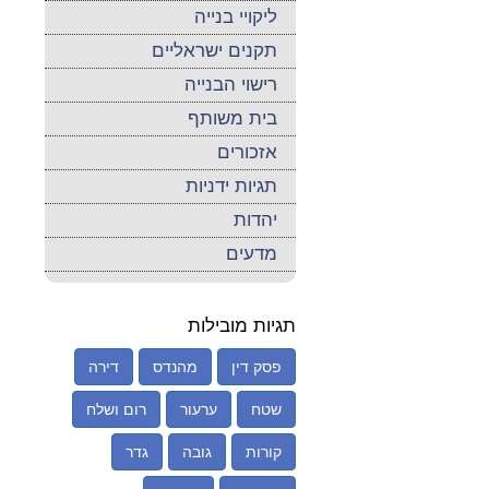
ליקויי בנייה
תקנים ישראליים
רישוי הבנייה
בית משותף
אזכורים
תגיות ידניות
יהדות
מדעים
תגיות מובילות
פסק דין
מהנדס
דירה
שטח
ערעור
רום ושלח
קורות
גובה
גדר