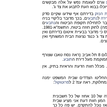
וגרם לעוגמת נפש על אלה מבקשים
כלו בבוא העת לתבוע את צד ג'.
 הנזק
בדירתם אף שידעו שקיים סדק
ירה
ל
נתבע
ים, בכך מדובר בליקויי בניה
ובר לתחילת תקופת הביטוח וה
נתבע
ים
לא גילו לה זאת ובכך הפרו סעיפים 16(א) ו- 24-25 (בהתאמה) לחוק חוזה ביטוח, התשמ"א-1981.
ס כי מדובר בבעיית איטום בדירתם ואין
ד ג' כנגד נציגות הבית המשותף ואין
ים.
ים התגוררו בשכנות, בבית ברחוב רינגלבלום 8 תל-אביב (ראה נסח טאבו שצורף
וקמת מעל דירת ה
תובע
.
 מכלל חוות הדעת והראיות בתיק, אין
לוקת, ראה עמ' 2 ל
פרוטוקול
:
הטענה שלי היא חד משמעית, הצענו הצעת פשרה של 10 אחוז של כל חשבונית
. בגלל שיש פה המון חוות דעת אני מציע שבית
ז נוכל להתקדם. יש פה כל כך