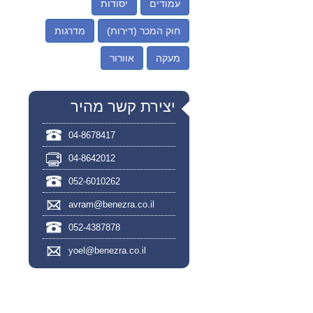
עמודים
יסודות
חוק המכר (דירות)
מדרגות
מעקה
אוורור
יצירת קשר מהיר
04-8678417
04-8642012
052-6010262
avram@benezra.co.il
052-4387878
yoel@benezra.co.il