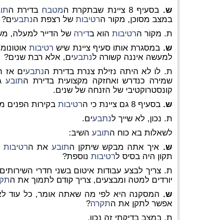
ש.
בסעיף 8 ציינת שבתקרת ה
מטבח
בדירת ה
תו
במצב מסוכן, מקור ה
רטיבות
של רצפת ה
נתבע
ים?
ת. מקור ה
רטיבות
הוא ב
דירה
של הדייר למעלה, מש
ש.
במסגרת אותו סעיף ציינת שיש
רטיבות
אוטונומ
למעשה איננה קשורה ל
נתבע
ים, אלא רבת שנים?
ת. לו לא היתה נזילת צנרת בדירת ה
נתבע
ים אז ה
שמירה כנדרש ואחזקה מקצועית בדירת ה
תובע
גם
קונסטרוקטיבי של הזנחה של שנים.
ש.
בסעיף 8 גם ציינת כי ה
רטיבות
בקירות הפנים מ
ת. נכון, לא שייך ל
נתבע
ים.
לשאלות בא כוח ה
תובע
השיב:
ש.
איך אתה מבקש שיתקן ה
תובע
את ה
רטיבות
ב
תקון היה בסיס ל
רטיבות
נוספת?
ת. צריך לבצע עבודות איטום בשני חדרי השירותים
יורדים למטה ומבצעים, צריך קודם לתמוך את ה
תק
ש.
המסקנה היא לפי מה שאתה אומר, כל עוד לא 
אפשר לתקן את ה
תקרה
?
ת. במצב בדיקתי זה נכון.