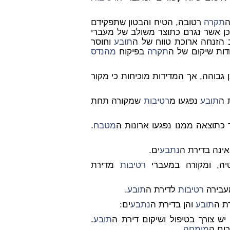
ה
תקרה
רטובה, הטיח והבטון שתפקידם
ן אשר נגרם כתוצר משולב של מעברי
ב הזנחה ארוכת טווח של ה
תובע
וחוסר
דות שיקום של ה
תקרה
בפיקוח
מהנדס
גבוהה, אך המדידות מוכיחות כי מקור
 ה
תובע
נפגעו מ
רטיבות
שמקורה תחת
תוצאה ממנו נפגעו ארונות ה
מטבח
.
ינה בדירת ה
נתבע
ים.
ה, ומקורה במעברי
רטיבות
מדירת
מעבירה
רטיבות
לדירת ה
תובע
.
ת ה
תובע
והן בדירת ה
נתבע
ים:
 יש צורך בטיפול ושיקום דירת ה
תובע
.
מומחה
.