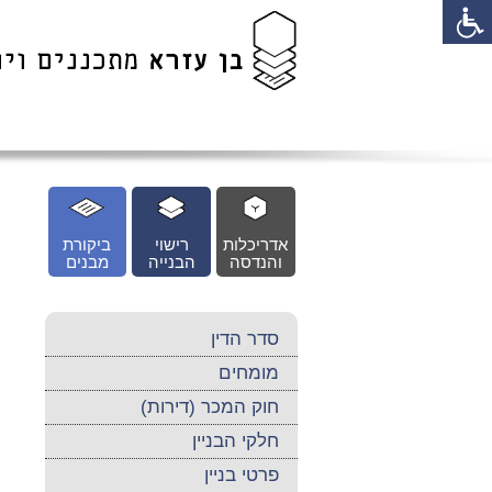
לג
כן
זי
אדריכלות
רישוי
ביקורת
והנדסה
הבנייה
מבנים
סדר הדין
מומחים
חוק המכר (דירות)
חלקי הבניין
פרטי בניין