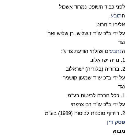
לפני כבוד השופט נמרוד אשכול
ה
תובע
:
אליהו בוחבוט
על ידי ב"כ עו"ד ז.שליש, רן שליש ואח'
נגד
ה
נתבע
ים ושולחי הודעת צד ג':
1. נריה ישראלוב
2. ברוריה (בלוריה) ישראלוב
על ידי ב"כ עו"ד שמעון קושניר
נגד
1. כלל חברה לביטוח בע"מ
על ידי ב"כ עו"ד רם צרפתי
2. דוידוף סוכנות לביטוח (1989) בע"מ
פסק דין
מבוא