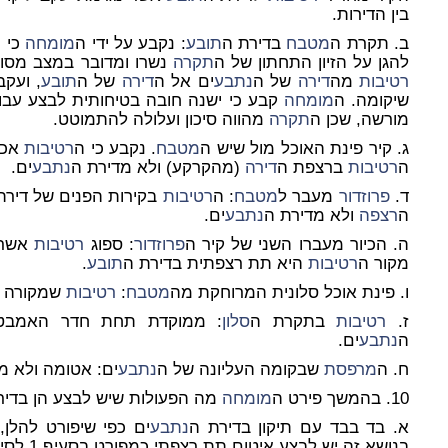
בין הדירות.
ב. תקרת ה
מטבח
בדירת ה
תובע
: נקבע על ידי ה
מומחה
כי 
להגן על הזיון התחתון של ה
תקרה
נשרו ומדובר במצב מסוכ
רטיבות
מה
דירה
של ה
נתבע
ים אל ה
דירה
של ה
תובע
, ועק
שיקומה. ה
מומחה
קבע כי ישנה חובה בטיחותית לבצע עבו
מורשה, שכן ה
תקרה
מהווה סיכון ועלולה להתמוטט.
ג. קיר פינת האוכל מול שיש ה
מטבח
. נקבע כי ה
רטיבות
אכן 
ה
רטיבות
ברצפת ה
דירה
(מהקרקע) ולא מדירת ה
נתבע
ים.
ד.
פרוזדור
מעבר ל
מטבח
: ה
רטיבות
בקירות הפנים של דירת
ה
רצפה
ולא מדירת ה
נתבע
ים.
ה. הכיור מעברו השני של קיר ה
פרוזדור
: ספוג
רטיבות
אשר כ
מקור ה
רטיבות
היא תת רצפתית בדירת ה
תובע
.
ו. פינת אוכל סלונית המרוחקת מה
מטבח
:
רטיבות
שמקורה א
ז.
רטיבות
בתקרת ה
סלון
: ממוקדת תחת חדר האמבטי
ה
נתבע
ים.
ח. ה
מרפסת
שבקומה העליונה של ה
נתבע
ים: אטומה ולא 
10. בהמשך פירט ה
מומחה
מה הפעולות שיש לבצע הן בדיר
א. בד בבד עם תיקון בדירת ה
נתבע
ים כפי שיפורט להלן,
בנושא זה יש לבצע איטום תת רצפתי כמפורט בסעיף 1 לסיכום ה