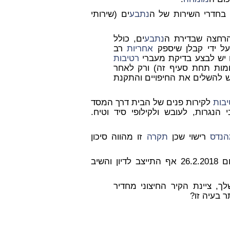
בחדרי השירות של ה
נתבע
ים (שירותי
הרחצה שבדירת ה
נתבע
ים, כולל
על ידי קבלן שיספק
אחריות
רב
 יש לבצע בדיקת מעברי
רטיבות
(כל הבדיקות הרשומות תחת סעיף זה) ורק לאחר
ש להשלים את החיפויים והתקנת
בות
לקירות פנים של הבית דרך המסד
 הנגרות, לעובש ולקילופי סיד וטיח.
נדס
רישוי שכן
תקרה
זו מהווה סיכון
השיב על שאלות ההבהרה של הצדדים וביום 26.2.2018 אף התייצב לדיון והשיב
ר בעיה זו?