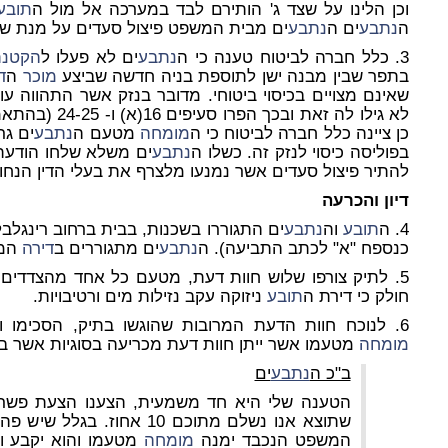
וכן הלינו על שצד ג' הותירם לבד במערכה אל מול ה
תובע
ה
נתבע
ים ה
נתבע
ים מבית המשפט פיצול סעדים על מנת שיו
3. כלל חברה לביטוח טענה כי ה
נתבע
ים לא פעלו ל
הקטנת
בתפר שבין מבנה ישן לתוספת בניה חדשה שביצע
מוכר
ה
ד
שאינם מצויים בכיסוי ביטוחי. מדובר בנזק אשר התהווה ע
כן ציינה כלל חברה לביטוח כי ה
מומחה
מטעם ה
נתבע
ים גר
בפוליסה כיסוי לנזק זה. כשלו ה
נתבע
ים משלא שלחו הודעת צ
להתיר פיצול סעדים אשר נמנעו מלצרף את בעלי הדין הנחוצ
דיון והכרעה
4. ה
תובע
וה
נתבע
כנספח "א" לכתב התביעה). ה
נתבע
ים מתגוררים ב
דירה
הממ
5. לתיק צורפו שלוש חוות דעת, מטעם כל אחד מהצדדים.
חולק כי דירת ה
תובע
ניזוקה עקב נזילות מים ורטיבויות.
6. לנוכח חוות הדעת המרובות שהוגשו בתיק, הסכימו והחליטו הצדדים שבית המשפט ימנה
מומחה
מטעמו אשר ייתן חוות דעת מכריעה בסוגיות אשר במח
ב"כ ה
נתבע
ים
שתוצא אנו נשלם מתוכם 10 אחוז
המשפט הנכבד ימנה
מומחה
מטעמו והוא יקבע וא