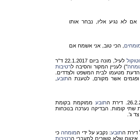
 אם לא נגיע אליו, נבחר אותו
ומחים
, הכי טוב, אני אשמח אם
טוקול
לעיל, מונה ביום 22.1.2017 ד"ר
ומחה
") לעניין המקור והסיבה ל
רטיבות
דעת מטעמו לבית המשפט ולצדדים.
פגמים אשר מקורם, לטענת ה
תובע
,
תובע
ממוקמת בקומת
 שתי קומות. הבדיקה נערכה בנוכחות
 ג'.
 דירת ה
תובע
: נקבע על ידי ה
מומחה
כי
 איטום שלא קשורים למעברי ה
רטיבות