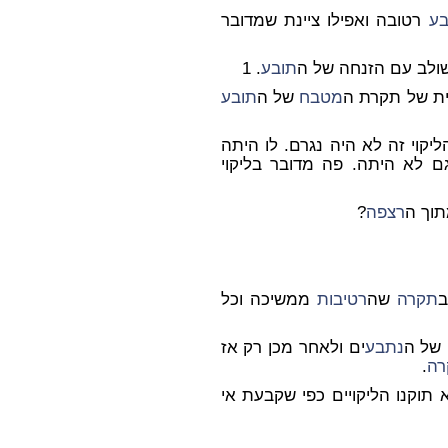
בע
רטובה ואפילו ציינת שמדובר
ולב עם הזנחה של ה
תובע
. 1
ית של תקרת ה
מטבח
של ה
תובע
ליקוי זה לא היה נגרם. לו היתה
 לא היתה. פה מדובר בליקוי
תוך ה
רצפה
?
תקרה
שה
רטיבות
ממשיכה וכל
 של ה
נתבע
ים ולאחר מכן רק אז
רה
.
תוקנו הליקויים כפי שקבעת אי