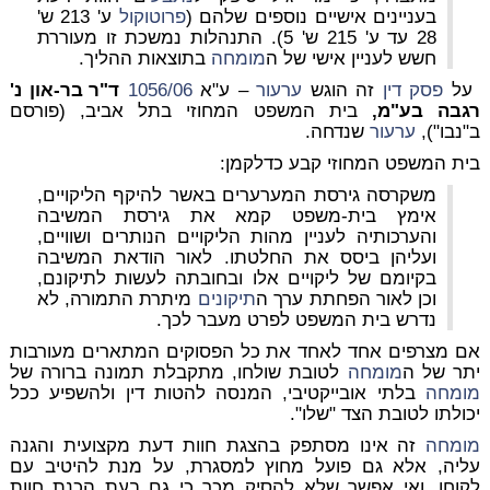
בעניינים אישיים נוספים שלהם
(
פרוטוקול
ע' 213 ש'
28 עד ע' 215 ש' 5).
התנהלות נמשכת זו מעוררת
חשש לעניין אישי של ה
מומחה
בתוצאות ההליך.
על
פסק דין
זה הוגש
ערעור
– ע"א
1056/06
ד"ר בר-און נ'
רגבה בע"מ,
בית המשפט המחוזי בתל אביב, (פורסם
ב"נבו"),
ערעור
שנדחה.
בית המשפט המחוזי קבע כדלקמן:
משקרסה גירסת המערערים באשר להיקף הליקויים,
אימץ בית-משפט קמא את גירסת המשיבה
והערכותיה לעניין מהות הליקויים הנותרים ושוויים,
ועליהן ביסס את החלטתו. לאור הודאת המשיבה
בקיומם של ליקויים אלו ובחובתה לעשות לתיקונם,
וכן לאור הפחתת ערך ה
תיקונים
מיתרת התמורה, לא
נדרש בית המשפט לפרט מעבר לכך.
אם מצרפים אחד לאחד את כל הפסוקים המתארים מעורבות
יתר של ה
מומחה
לטובת שולחו, מתקבלת תמונה ברורה של
מומחה
בלתי אובייקטיבי, המנסה להטות דין ולהשפיע ככל
יכולתו לטובת הצד "שלו".
מומחה
זה אינו מסתפק בהצגת חוות דעת מקצועית והגנה
עליה, אלא גם פועל מחוץ למסגרת, על מנת להיטיב עם
לקוחו, ואי אפשר שלא להסיק מכך כי גם בעת הכנת חוות