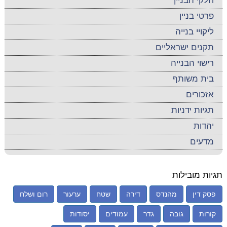
חלקי הבניין
פרטי בניין
ליקויי בנייה
תקנים ישראליים
רישוי הבנייה
בית משותף
אזכורים
תגיות ידניות
יהדות
מדעים
תגיות מובילות
פסק דין
מהנדס
דירה
שטח
ערעור
רום ושלח
קורות
גובה
גדר
עמודים
יסודות