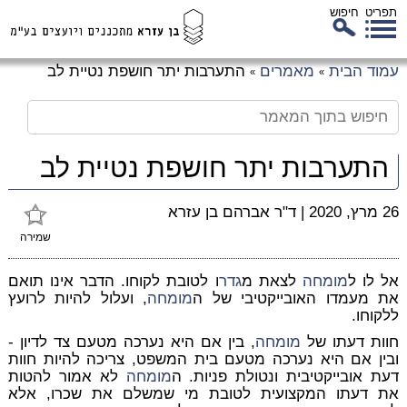
תפריט
חיפוש
לג
עמוד הבית
מאמרים
התערבות יתר חושפת נטיית לב
»
»
כן
זי
התערבות יתר חושפת נטיית לב
26 מרץ, 2020
|
ד"ר אברהם בן עזרא
שמירה
אל לו ל
מומחה
לצאת מ
גדר
ו לטובת לקוחו. הדבר אינו תואם
את מעמדו האובייקטיבי של ה
מומחה
, ועלול להיות לרועץ
ללקוחו.
חוות דעתו של
מומחה
, בין אם היא נערכה מטעם צד לדיון -
ובין אם היא נערכה מטעם בית המשפט, צריכה להיות חוות
דעת אובייקטיבית ונטולת פניות. ה
מומחה
לא אמור להטות
את דעתו המקצועית לטובת מי שמשלם את שכרו, אלא