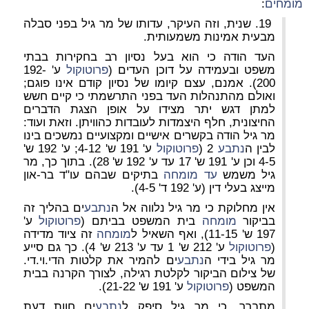
מומחים
:
19. שנית, וזה העיקר,
עדותו של מר גיל בפני סבלה
מבעית אמינות משמעותית.
העד הודה כי הוא בעל נסיון רב בחקירות בבתי
משפט ובעמידה על דוכן העדים (
פרוטוקול
ע' 192-
200). אמנם, עצם קיומו של נסיון קודם אינו פוגם;
ואולם
מהתנהלות העד בפני התרשמתי כי קיים חשש
למתן דגש יתר מצידו על אופן הצגת הדברים
החיצונית
, חלף היצמדות לעובדות כהוויתן. וזאת ועוד:
מר גיל הודה בקשרים אישיים ומקצועיים נמשכים בינו
לבין ה
נתבע
2
(
פרוטוקול
ע' 191 ש' 4-12; ע' 192 ש'
4-5 וכן ע' 191 ש' 17 עד ע' 192 ש' 28). בתוך כך,
מר
גיל משמש
עד
מומחה
בתיקים שבהם עו"ד בר-און
מייצג בעלי דין
(ע' 192 ד' 4-5).
אין מחלוקת כי
מר גיל
נלווה אל ה
נתבע
ים בהליך זה
בביקור
מומחה
בית המשפט בביתם (
פרוטוקול
ע'
197 ש' 11-15), ואף
השאיל ל
מומחה
זה ציוד מדידה
(
פרוטוקול
ע' 212 ש' 1 עד ע' 213 ש' 4).
כך גם סייע
מר גיל בידי ה
נתבע
ים להמיר את קלטות הדי.וי.די.
של צילום הביקור לקלטת רגילה, לצורך הקרנה בבית
המשפט
(
פרוטוקול
ע' 191 ש' 21-22).
מתברר, כי
מר גיל סיפק ל
נתבע
ים חוות דעת