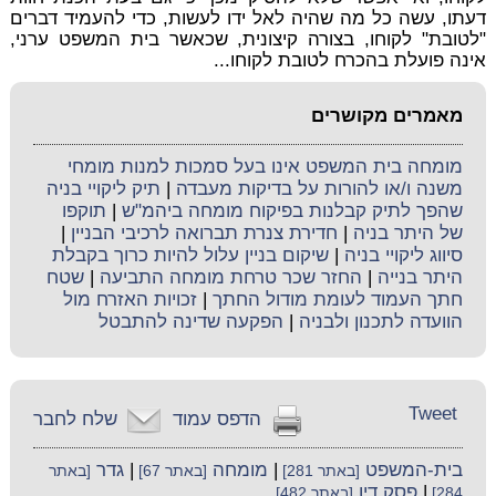
דעתו, עשה כל מה שהיה לאל ידו לעשות, כדי להעמיד דברים
"לטובת" לקוחו, בצורה קיצונית, שכאשר בית המשפט ערני,
אינה פועלת בהכרח לטובת לקוחו...
מאמרים מקושרים
מומחה בית המשפט אינו בעל סמכות למנות מומחי
משנה ו/או להורות על בדיקות מעבדה
|
תיק ליקויי בניה
שהפך לתיק קבלנות בפיקוח מומחה ביהמ"ש
|
תוקפו
של היתר בניה
|
חדירת צנרת תברואה לרכיבי הבניין
|
סיווג ליקויי בניה
|
שיקום בניין עלול להיות כרוך בקבלת
היתר בנייה
|
החזר שכר טרחת מומחה התביעה
|
שטח
חתך העמוד לעומת מודול החתך
|
זכויות האזרח מול
הוועדה לתכנון ולבניה
|
הפקעה שדינה להתבטל
Tweet
הדפס עמוד
שלח לחבר
בית-המשפט
|
מומחה
|
גדר
[באתר 281]
[באתר 67]
[באתר
|
פסק דין
284]
[באתר 482]