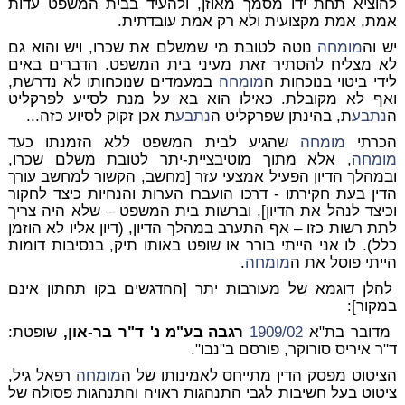
להוציא תחת ידו מסמך מאוזן, ולהעיד בבית המשפט עדות
אמת, אמת מקצועית ולא רק אמת עובדתית.
יש וה
מומחה
נוטה לטובת מי שמשלם את שכרו, ויש והוא גם
לא מצליח להסתיר זאת מעיני בית המשפט. הדברים באים
לידי ביטוי בנוכחות ה
מומחה
במעמדים שנוכחותו לא נדרשת,
ואף לא מקובלת. כאילו הוא בא על מנת לסייע לפרקליט
ה
נתבע
ת, בהינתן שפרקליט ה
נתבע
ת אכן זקוק לסיוע כזה...
הכרתי
מומחה
שהגיע לבית המשפט ללא הזמנתו כעד
מומחה
, אלא מתוך מוטיבציית-יתר לטובת משלם שכרו,
ובמהלך הדיון הפעיל אמצעי עזר [מחשב, הקשור למחשב עורך
הדין בעת חקירתו - דרכו הועברו הערות והנחיות כיצד לחקור
וכיצד לנהל את הדיון], וברשות בית המשפט – שלא היה צריך
לתת רשות כזו – אף התערב במהלך הדיון, (דיון אליו לא הוזמן
כלל). לו אני הייתי בורר או שופט באותו תיק, בנסיבות דומות
הייתי פוסל את ה
מומחה
.
להלן דוגמא של מעורבות יתר [ההדגשים בקו תחתון אינם
במקור]:
מדובר בת"א
1909/02
רגבה בע"מ נ' ד"ר בר-און,
שופטת:
ד"ר איריס סורוקר, פורסם ב"נבו".
הציטוט מפסק הדין מתייחס לאמינותו של ה
מומחה
רפאל גיל,
ציטוט בעל חשיבות לגבי התנהגות ראויה והתנהגות פסולה של