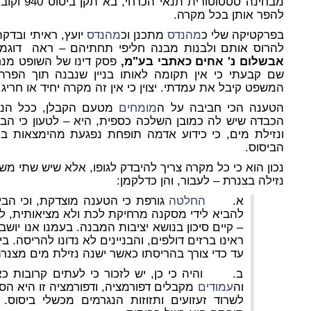
מבחינה סטט
להפר אותן בכל מקרה.
בפרקטיקה שלי כ
מהנדס
מתכנן וכ
מהנדס
יועץ, ראיתי ובדקת
להרוס אותם ולבנות מבנה חליפי תחתיהם – ראה דוגמא לכך בת
אבשלום נ' אחים כאתבי בע"מ,
פסק דינו של השופט מנ
שם קבעתי כי אין תקומה לאותו בניין שנבנה תוך הפרת
המשפט קיבל את עמדתי. יצוין כי אין זה מקרה יחיד או חריג.
הטענה הכי חביבה על ה
מומחים
מטעם הקבלן, ככל הנר
הכבדה שיש לה כמובן השלכה כספית, היא – לטעון כי הב
ונזילת מים, כי כידוע אדמה תופחת נפגעת מהימצאות ב
הביסוס.
נכון הוא כי כל מקרה צריך להיבדק לגופו, אלא שיש שתי מש
נזילה בצנרת – לעבור, והן כדלקמן:
א.
החלטה
גורפת כי הטענה מוצדקת, וכי הבי
להביא לידי מסקנה מרחיקת לכת ולא מציאותית, לפ
– קיים סיכון בנושא יציבות המבנה. בעמנו אנו יושבי
ראינו ברזים דולפים, והבניינים לא נדונו להריסה. ב
עד כדי צורך בהריסתו כאשר ישנה נזילת מים מצנרת
ב. והיה כי כן, יש לזכור כי לעתים קרובות כא
וה
עמודים
מקבלים דפורמציה, ודפורמציה זו היא הס
לשרוד זעזועים ותזוזות הנגרמים מכשלי ביסוס.