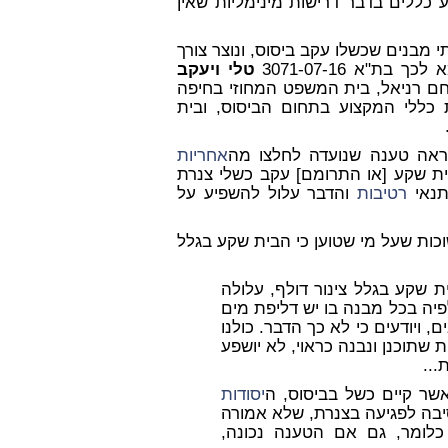
וטורית תנאי הכרחי, בא תקן ביסוס 940 וקובע כללים בדבר דרישות מינימליות שאין
י מבנים שכשלו עקב ביסוס, ונוצר צורך
"א 3071-07-16
טלי ויעקב
חם רניאל, בית המשפט המחוזי בחיפה
 כללי המקצוע בתחום הביסוס, ובית
אה טענה שנועדה לחלצו מה
אחריות
ית שקע [או התרומם] עקב כשלי צנרת
תנאי
רטיבות
והדבר עלול להשפיע על
וכות שעל מי שטוען כי הבית שקע בגלל
ת שקע בגלל צינור דולף, עלולה
יה בכל מבנה בו יש דליפת מים
ם, ויודעים כי לא כך הדבר. כולנו
ית שתוכנן ונבנה כראוי, לא יושפע
...
שר קיים כשל בביסוס, ה
יסודות
יבה לפגיעה בצנרת, שלא אמורה
 כלומר, גם אם הטענה נכונה,