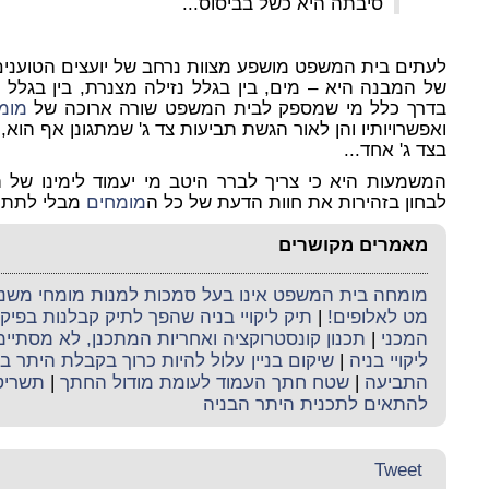
סיבתה היא כשל בביסוס...
לעתים בית המשפט מושפע מצוות נרחב של יועצים הטוענים
של המבנה היא – מים, בין בגלל נזילה מצנרת, בין בגלל ניק
בדרך כלל מי שמספק לבית המשפט שורה ארוכה של
מומ
ואפשרויותיו והן לאור הגשת תביעות צד ג' שמתגונן אף הוא
בצד ג' אחד...
המשמעות היא כי צריך לברר היטב מי יעמוד לימינו של ה
לבחון בזהירות את חוות הדעת של כל ה
מומחים
מבלי לתת ית
מאמרים מקושרים
מומחה בית המשפט אינו בעל סמכות למנות מומחי משנה 
מט לאלופים!
|
תיק ליקויי בניה שהפך לתיק קבלנות בפי
המכני
|
תכנון קונסטרוקציה ואחריות המתכנן, לא מסתי
ליקויי בניה
|
שיקום בניין עלול להיות כרוך בקבלת היתר בנ
התביעה
|
שטח חתך העמוד לעומת מודול החתך
|
תשריט 
להתאים לתכנית היתר הבניה
Tweet