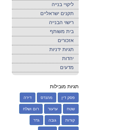
ליקויי בנייה
תקנים ישראליים
רישוי הבנייה
בית משותף
אזכורים
תגיות ידניות
יהדות
מדעים
תגיות מובילות
פסק דין
מהנדס
דירה
שטח
ערעור
רום ושלח
קורות
גובה
גדר