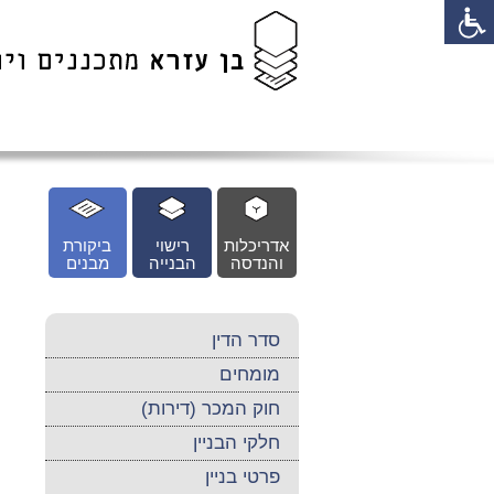
לג
כן
זי
אדריכלות
רישוי
ביקורת
והנדסה
הבנייה
מבנים
סדר הדין
מומחים
חוק המכר (דירות)
חלקי הבניין
פרטי בניין