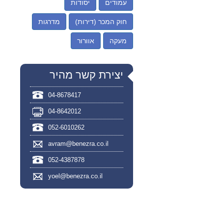
עמודים
יסודות
חוק המכר (דירות)
מדרגות
מעקה
אוורור
יצירת קשר מהיר
04-8678417
04-8642012
052-6010262
avram@benezra.co.il
052-4387878
yoel@benezra.co.il