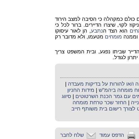
 כולם כמקהלה כי הסיבה למצב הירוד
וז לקוי, שיצרו הדיירים. ברור לכל כי
חים
הוא הצד ה
נתבע
, הן לאור עיסוקו
, וממנה
מומחים
מטעמו, ולא מדובר רק
דייר שביתו נפגע, ובית המשפט צריך
רון לגודל.
ו/או להורות על בדיקות מעבדה
|
קוח מומחה ביהמ"ש
|
מידות החניון
ימים עם גמר הכנת השרטוטים
|
סיווג
ייה
|
החזר שכר טרחת מומחה
לצורך רישום בית משותף חייב
הדפס עמוד
שלח לחבר