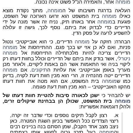
מומחה
אחר, והאמירה הנ"ל פשוט אינה נכונה.
העלאה בדרגת חשיבותו של ה
מומחה
, מתוך נקודת מוצא
כאילו
מומחה
בית המשפט הוא זרועו הארוכה של השופט,
פוגעת ב
מומחה
אחר באותו תיק, נניח זה אשר מונה על ידי
הדיירים כדי לבדוק את ביתם. נוסף לכך, גישה זו עלולה
להשפיע לרעה על פסק הדין.
הבהרה: חזקה על
מומחה
הדיירים, כי הוא אובייקטיבי ונטול
פניות, ואם לא כן אזי יש בכך פגם. ההתייחסות אל
מומחה
הדיירים צריכה להיות מלכתחילה התייחסות אל
מומחה
ניטרלי
, אשר בודק את ביתם של הדיירים וכולל בחוות דעתו רק
ליקויי בניה ואי התאמות אשר הם באמת ליקויים, ולאחר מכן
מעריך באופן אובייקטיבי את עלויות ה
תיקונים
. אם
מומחה
הדיירים ייטה מהנחיה זו, הרי הוא מכין חוות דעת לקויה, בדיוק
כמו ש
מומחה
בית המשפט, אם הוא מטה את חוות דעתו
מהקוו האובייקטיבי – הוא מכין חוות דעת פגומה.
יש להבהיר כי
ישנן לכאורה סיבות להטיית חוות דעתו של
מומחה
בית המשפט, שכולן הן בבחינת שיקולים זרים,
ולהלן דוגמאות אפשריות:
א. רצון לקבל תיקים נוספים וכדי שדבר זה יקרה,
ריצוי הצדדים ככל האפשר בכיוון השגת המטרה. כאן
ניצב מצב אחד הקבלן, שמן הסתם בנה בניינים רבים
וה
מומחה
בעל סיכוי גבוה לפגוש אותו בצמתים