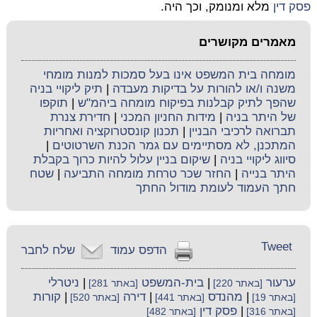
פסק דין
מלא ומנומק, וכך היה.
מאמרים מקושרים
מומחה בית המשפט אינו בעל סמכות למנות מומחי
משנה ו/או להורות על בדיקות מעבדה
|
תיק ליקויי בניה
שהפך לתיק קבלנות בפיקוח מומחה ביהמ"ש
|
תוקפו
של היתר בניה
|
מידות החניון המכני
|
חדירת צנרת
תברואה לרכיבי הבניין
|
תכנון קונסטרוקציה ואחריות
המתכנן, לא מסתיימים עם גמר הכנת השרטוטים
|
סיווג ליקויי בניה
|
שיקום בניין עלול להיות כרוך בקבלת
היתר בנייה
|
החזר שכר טרחת מומחה התביעה
|
שטח
חתך העמוד לעומת מודול החתך
Tweet
הדפס עמוד
שלח לחבר
ערעור
|
בית-המשפט
|
ניטרלי
[באתר 220]
[באתר 281]
|
מהנדס
|
דירה
|
קורות
[באתר 19]
[באתר 441]
[באתר 520]
|
פסק דין
[באתר 316]
[באתר 482]