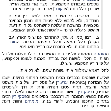
נוספים בעבודתו המקצועית, ומצד נגדי נמצא הדייר,
שבדרך כלל בונה [או
קונה
] את ביתו רק פעם אחת...
ב. מחשבה כי מצפים ממנו לגשר בין עמדות
הצדדים, ולא לקבוע ללא פניות מהו הנכון מבחינה
מקצועית. מחשבה זו עלולה להשתלט על חוות דעתו
ולהשפיע עליה לרעה – להטות אותה לכיוון האמצע.
ג. רצון [סמוי או גלוי] להתחכך עם שועי הארץ, עם
הקבלן בעל המאה ובעל המעמד הגבוה וה
מוכר
בתחום הבניה, ולא בהכרח עם הדייר האנונימי.
ה
מומחה
הממונה על ידי בית המשפט חייב להתעלות על כל
הפיתויים הללו ולעשות את עבודתו נאמנה לעצמו ולמקצועו,
על פי הידע המקצועי שיש לו.
להלן דוגמא שמלווה אותי עשרות שנים, ולא רק אותי:
שלושה שופטים נכבדים מבית המשפט המחוזי בחיפה, ישבו
על המדוכה [בערכאת
ערעור
] על פסק דינו של בית משפט
קמא, והוציאו תחת עטם הנחיה והתוויית דרך לשופטים
אחרים, ב
פסק דין
חשוב המהווה בסיס למאות ולאלפי כתבי
טענות בנושא המומחיות, ו"מככב" בסיכומים וב
פסקי דין
רבים
בתחום התכנון והבניה, ליקויי בניה,
מומחים
וחוות דעת
ונושאים קרובים.