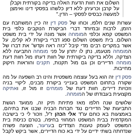
השלום את חוות הדעת האלה בדיקה בקורתית וקבלן
על קרבן וכרעיהן ללא דיון כלשהו בפסקי דינו ואימצן
למעשה כבסיס לפסקי – הדין."
עשרות שנים חלפו, וכוחו של
פסק דין
זה כיין המשתבח עם
הזמן, לרבות ובמיוחד דברי הביקורת הנוקבים כלפי בית
המשפט קמא וכלפי ה
מומחה
אשר מונה על ידי בית משפט
השלום. בית משפט השלום ספג דברי ביקורת לא קלים, על
אשר במקרים רבים מדי קיבל "כזה ראה וקדש" את דברו של
ה
מומחה
מטעמו, נתן לו יתרון על פני
מומחה
התביעה ללא
הצדקה, וללא בדיקה ביקורתית של חוות דעתו מול חוות דעת
מומחה
הדיירים וכן גם מול תקנות,
תקנים
והוראות חיקוק
מחייבות.
פסק דין
זה הוא בעל עוצמה משפטית והינו רב השפעה על מה
שקורה בתחום המשפט בענייני ביקורת מבנים, ליקויי בניה
וזכויות דיירים, חוות דעת של
מומחים
זו מול זו, ו
אתיקה
מקצועית בעבודתו של ה
מומחה
.
שלושים שנה חלפו מאז פתיחת תיק זה, ממועד הגשת
התביעות של הדיירים נגד חברות הבניה שבנו את בתיהם,
באמצעות בא כוחם עו"ד
אלי הכהן
ז"ל, וזכור לי כי בישיבה
המקדמית בבית המשפט המחוזי בחיפה, בטרם כניסת בית
המשפט לעומק טענות הצדדים ב
ערעור
, הוצעה פשרה
שנדחתה בשתי ידיים על ידי בא כוח הדיירים, אשר ביקש לקבל