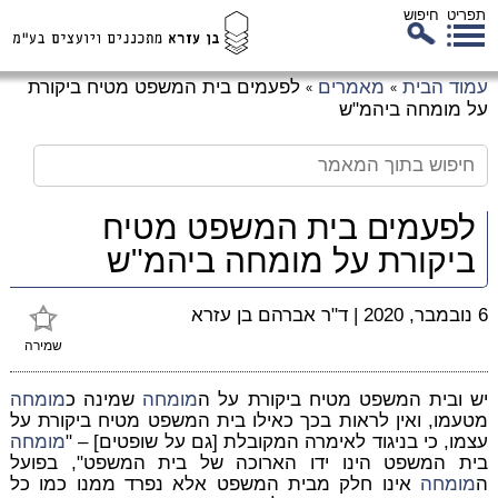
תפריט
חיפוש
לג
עמוד הבית
מאמרים
לפעמים בית המשפט מטיח ביקורת
»
»
כן
על מומחה ביהמ"ש
זי
לפעמים בית המשפט מטיח
ביקורת על מומחה ביהמ"ש
6 נובמבר, 2020
|
ד"ר אברהם בן עזרא
שמירה
יש ובית המשפט מטיח ביקורת על ה
מומחה
שמינה כ
מומחה
מטעמו, ואין לראות בכך כאילו בית המשפט מטיח ביקורת על
עצמו, כי בניגוד לאימרה המקובלת [גם על שופטים] – "
מומחה
בית המשפט הינו ידו הארוכה של בית המשפט", בפועל
ה
מומחה
אינו חלק מבית המשפט אלא נפרד ממנו כמו כל