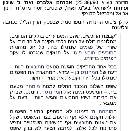
מדובר בע"א 90/(25-38)
אברהם אלברט ואח' נ' שיכון
ופיתוח לישראל בע"מ ואח',
שופטים: יוסף מרגלית, חנוך
אריאל ומלכיאל סלוצקי.
להלן ציטוט ההנחיה המפורסמת שבפסק הדין הנ"ל, ככתבה
וכלשונה:
"קבוצת הרוכשים, שהם המערערים בתיקים הנדונים,
מתלוננים כולם על בניה בלתי תקינה של הדירות ועל
שורה של פגמים שנתגלו בהן, כל זוג מהזוגות
ה
תובע
ים
תובע
פיצוי על הנזקים שנגרמו לו עקב
הפגמים בדירתו.
בכל אחד מהתיקים הוגשה מטעם ה
תובע
ים חוות –
דעת של ה
מהנדס
בן – עזרא. המתארת את הפגמים
שנתגלו בכל
דירה
וקובעת את מחיר התקון.
שופט השלום הנכבד החליט למנות
מומחה
מטעם
בית – המשפט ומינה את ה
מהנדס
י. דימנט, שבדק
את הדירות נשוא התביעות והגיש חוות – דעת על
ממצאיו.
ה
מומחה
ה' דימנט לא הסתפק בתאור הפגמים
ועלות תקונם אלא אף התערב בצד המשפטי. שקל
את טענות ה
תובע
ים אף בנושאים משפטיים והציע
פתרונות לכל אלה. למרבה הצער לא בדק שופט