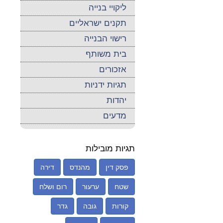
ליקויי בנייה
תקנים ישראליים
רישוי הבנייה
בית משותף
אזכורים
תגיות ידניות
יהדות
מדעים
תגיות מובילות
פסק דין
מהנדס
דירה
שטח
ערעור
רום ושלח
קורות
גובה
גדר