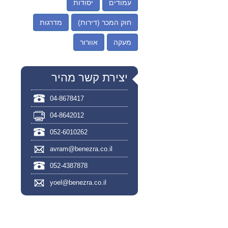
עמודים
יסודות
חוק המכר (דירות)
מדרגות
מעקה
אוורור
יצירת קשר מהיר
04-8678417
04-8642012
052-6010262
avram@benezra.co.il
052-4387878
yoel@benezra.co.il