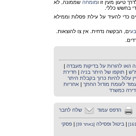
 טיעון מעין זו ו
מומחה
שממונה, לא
די בחשש כללי.
 כדי להעיד על עילת פסלות וממילא
בע
ים, הבקשה נדחית. אין צו להוצאות.
ו/או להורות על בדיקות מעבדה
|
מ"ש
|
תוקפו של היתר בניה
|
חדירת
ין עלול להיות כרוך בקבלת היתר
וד לעומת מודול החתך
|
אחריות
דירה כמשרד
הדפס עמוד
שלח לחבר
|
ביטול ופסילה
|
פסקי
[באתר 39]