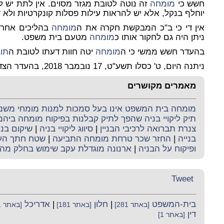
חשש כי
מומחה
זה נוטה לטובת מגזר מסוים. אין לתת יש לדרך
יוחלף בנקל, אלא יש להראות עילות פסלות קונקרטיות ולא 
אין די כי ב"כ המבקשת חקרה את ה
מומחה
בהליכים אחרים
ניתן היה גם לחקור אותו כ
מומחה
מטעם בית משפט.
בהעדר חשש ממשי כי ה
מומחה
יטה חוות דעתו לטובת ה
תו
ניתנה היום, ט' כסלו תשע"ט, 17 נובמבר 2018, בהעדר הצדדים.
מאמרים מקושרים
מומחה בית המשפט אינו בעל סמכות למנות מומחי משנה 
תיק ליקויי בניה שהפך לתיק קבלנות בפיקוח מומחה ביה
צנרת תברואה לרכיבי הבניין
|
סיווג ליקויי בניה
|
שיקום בני
בנייה
|
החזר שכר טרחת מומחה התביעה
|
שטח חתך העמ
ופיקוח על הבניה
|
ארנונה מוגדלת עקב שימוש בחלק מה
Tweet
בית-המשפט
|
חלון
|
אדריכל
[באתר 281]
[באתר 181]
[באתר 161]
דין
[באתר 1]