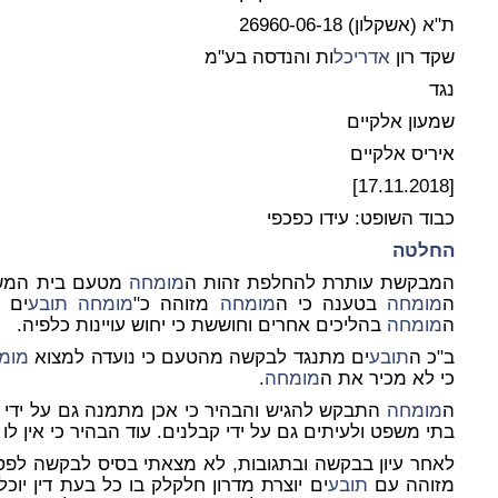
ת"א (אשקלון) 26960-06-18
שקד רון
אדריכל
ות והנדסה בע"מ
נגד
שמעון אלקיים
איריס אלקיים
[17.11.2018]
כבוד השופט: עידו כפכפי
החלטה
המבקשת עותרת להחלפת זהות ה
מומחה
מטעם בית המשפ
ה
מומחה
בטענה כי ה
מומחה
מזוהה כ"
מומחה
תובע
ים 
ה
מומחה
בהליכים אחרים וחוששת כי יחוש עויינות כלפיה.
ב"כ ה
תובע
ים מתנגד לבקשה מהטעם כי נועדה למצוא
מומ
כי לא מכיר את ה
מומחה
.
ה
מומחה
התבקש להגיש והבהיר כי אכן מתמנה גם על ידי
בתי משפט ולעיתים גם על ידי קבלנים. עוד הבהיר כי אין ל
לאחר עיון בבקשה ובתגובות, לא מצאתי בסיס לבקשה לפס
מזוהה עם
תובע
ים יוצרת מדרון חלקלק בו כל בעת דין יוכ