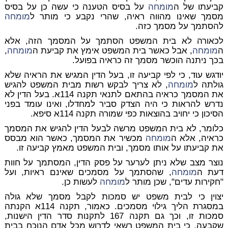
קביעתו של ה
מומחה
על בסיס הטענה כי עשה כן על בסיס
מסמך שאינו מהווה ראיה, שהרי נקבע כי מותר ל
מומחה
להסתמך על מסמך כזה.
לכאורה לא בית המשפט הסתמך על המסמך הזה, אלא
ה
מומחה
, אבל כאשר בית המשפט אימץ את קביעת ה
מומחה
,
בכך ניתנה הוכשר מסמך זה כראיה בפועל.
יודגש עוד, כי לפי קביעה זו, בעל הדין המגיש את הראיה שלא
גולתה ל
מומחה
, לא צריך לבקש רשות מבית המשפט להגיש
את המסמך כראיה בהתאם לתנאי תקנה 114א. בעל הדין לא
נדרש להראות כי היה הצדק סביר למחדלו, ואינו עומד בפני
הסיכון כי יחויב בהוצאות כפי שמורה תקנה 114א סיפא.
כלומר, לא בית המשפט מרשה לבעל הדין להגיש את המסמך
כראיה, אלא ה
מומחה
מכשיר את המסמך, כאשר הוא מבסס
את קביעתו על אותו מסמך, ובית המשפט מאמץ קביעה זו.
נוצר מצב שלא ניתן לערער על פסק הדין, המסתמך על חוות
דעת ה
מומחה
, שהסתמך על מסמכים שאינם ראיות, ועל
"חקירות עדים", שכן מותר ל
מומחה
לעשות כן.
יצוין כי לבית משפט יש סמכות לקבל מסמך שלא גולה
במסגרת הליך גילוי מסמכים. כאמור, תקנה 114א הקנתה
סמכות זו, וכך גם תקנה 167 לתקנות סדר הדין הישנות,
שקבעה, כי בית המשפט רשאי לדרוש מכל אדם הנוכח בבית