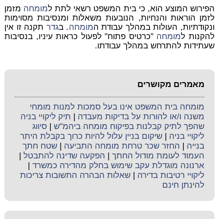
הפירוש המוצע הוא, כי בית המשפט רשאי לתת ל
מומחה
מזמן
לזמן הוראות והנחיות, הנובעות משאלות ומנסיבות מסוימות
ונקודתיות, העולות במהלך עבודת ה
מומחה
. ב
גדר
תקנה זו אין
להקנות ל
מומחה
"כרטיס פתוח" לפעול כראות עיניו, בנסיבות
שעתידות להתרחש במהלך עבודתו.
מאמרים מקושרים
מומחה בית המשפט אינו בעל סמכות למנות מומחי
משנה ו/או להורות על בדיקות מעבדה
|
תיק ליקויי בניה
שהפך לתיק קבלנות בפיקוח מומחה ביהמ"ש
|
סיווג
ליקויי בניה
|
שיקום בניין עלול להיות כרוך בקבלת היתר
בנייה
|
החזר שכר טרחת מומחה התביעה
|
שטח חתך
העמוד לעומת מודול החתך
|
הפקעה שדינה להתבטל
|
ארנונה מוגדלת עקב שימוש בחלק מהדירה כמשרד
|
ליקויי רטיבות בדירה
|
שאלות הבהרה התשובות צריכות
להינתן חינם