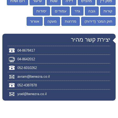
פסק דין
מהנדס
דירה
שטח
ערעור
רום ושלח
קורות
גובה
גדר
עמודים
יסודות
חוק המכר (דירות)
מדרגות
מעקה
אוורור
יצירת קשר מהיר
04-8678417
04-8642012
052-6010262
avram@benezra.co.il
052-4387878
yoel@benezra.co.il