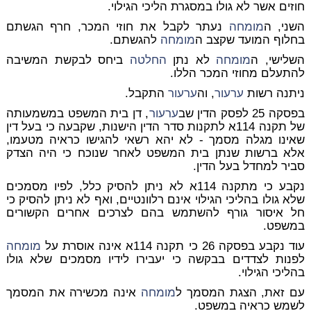
חוזים אשר לא גולו במסגרת הליכי הגילוי.
השני, ה
מומחה
נעתר לקבל את חוזי המכר, חרף הגשתם
בחלוף המועד שקצב ה
מומחה
להגשתם.
השלישי, ה
מומחה
לא נתן
החלטה
ביחס לבקשת המשיבה
להתעלם מחוזי המכר הללו.
ניתנה רשות
ערעור
, וה
ערעור
התקבל.
בפסקה 25 לפסק הדין שב
ערעור
, דן בית המשפט במשמעותה
של תקנה 114א לתקנות סדר הדין הישנות, שקבעה כי בעל דין
שאינו מגלה מסמך - לא יהא רשאי להגישו כראיה מטעמו,
אלא ברשות שנתן בית המשפט לאחר שנוכח כי היה הצדק
סביר למחדל בעל הדין.
נקבע כי מתקנה 114א לא ניתן להסיק כלל, לפיו מסמכים
שלא גולו בהליכי הגילוי אינם רלוונטיים, ואף לא ניתן להסיק כי
חל איסור גורף להשתמש בהם לצרכים אחרים הקשורים
במשפט.
עוד נקבע בפסקה 26 כי תקנה 114א אינה אוסרת על
מומחה
לפנות לצדדים בבקשה כי יעבירו לידיו מסמכים שלא גולו
בהליכי הגילוי.
עם זאת, הצגת המסמך ל
מומחה
אינה מכשירה את המסמך
לשמש כראיה במשפט.