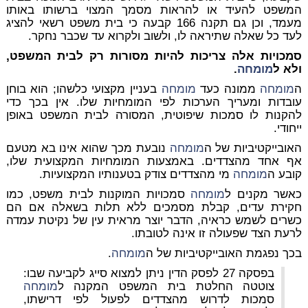
המשפט להעיד או להראות מסמך המצוי ברשותו באותו
מעמד, וכן גם תקנה 166 קבעה כי בית משפט רשאי להציג
לעד כל שאלה שתיראה לו, ולשוב ולקרוא עד שכבר נחקר.
סמכויות אלה צריכות להיות מסורות רק לבית המשפט,
ולא ל
מומחה
.
ה
מומחה
ממונה כעד
מומחה
בעניין מקצועי כלשהו; הוא בוחן
עובדות ומעריך הערכות לפי המומחיות שלו. אין בכך כדי
להקנות לו סמכות שיפוטית, המסורה לבית המשפט באופן
ייחודי.
האובייקטיביות של ה
מומחה
נובעת מכך שהוא אינו בא מטעם
אף אחד מהצדדים. באמצעות המומחיות המקצועית שלו,
קובע ה
מומחה
מי מהצדדים צודק בטענותיו המקצועיות.
כאשר מקנים ל
מומחה
סמכויות המוקנות לבית משפט, כמו
חקירת עדים, קבלת מסמכים ללא תלות בשאלה אם הם
כשרים לשמש כראיה, הדבר יוצר מראית עין של נקיטת עמדה
לרעת הצד שפעולה זו אינה לטובתו.
בכך נפגמת האובייקטיביות של ה
מומחה
.
בפסקה 27 לפסק הדין ניתן למצוא סייג לקביעה שבו:
צוטטה החלטת בית המשפט המקנה ל
מומחה
סמכות לדרוש מהצדדים לפעול לפי דרישתו,