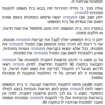
לסמכות שניתנה לו.
עולה מכך, כי מידת הזהירות יפה בבוא בית משפט להקנות
סמכויות ל
מומחה
.
יתכן מצב שבו ה
מומחה
יעשה שימוש בסמכותו באופן שאינו
תואם את עמדתו של בית המשפט.
במקרה כזה, בית המשפט יהיה מנוע מלפסול את חוות הדעת,
או חלקים ממנה.
יתכן כי בית המשפט יאלץ לקבל את קביעות ה
מומחה
מטעמו,
אף כי דעתו לא תהיה נוחה מהאופן שבו הפעיל ה
מומחה
את
סמכותו, ככל שלא ימצאו בקביעות ה
מומחה
טעויות מהותיות,
שאינן רלוונטיות לאופן שבו הפעיל ה
מומחה
את סמכותו.
על כן מוצע כי תינתן פרשנות דווקנית לסמכותו של ה
מומחה
הקבועה בתקנה 90 לתקנות החדשות, לפיהן
מומחה
רשאי
לדרוש מבעל דין להעמיד לבדיקה את נושא חוות הדעת, כך
שסמכות זו לא תורחב על ידי החלטות המקנות לו סמכויות
נוספות.
תקנה 88(א) סיפא לתקנות החדשות קובעת, כי בית המשפט
רשאי לתת ל
מומחה
מזמן לזמן
הוראות והנחיות בנוגע למילוי
התפקיד. מוצע כי גם לכך תינתן פרשנות דווקנית, לפיה אין
בהוראות ובהנחיות אלו כדי להקנות ל
מומחה
סמכויות נוספות
מעבר לסמכות שניתנה לו בתקנה 90.