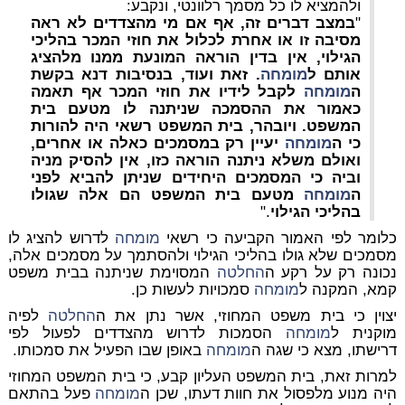
ולהמציא לו כל מסמך רלוונטי, ונקבע:
"
במצב דברים זה
, אף אם מי מהצדדים לא ראה
מסיבה זו או אחרת לכלול את חוזי המכר בהליכי
הגילוי, אין בדין הוראה המונעת ממנו מלהציג
אותם ל
מומחה
. זאת ועוד
, בנסיבות דנא
בקשת
ה
מומחה
לקבל לידיו את חוזי המכר אף
תאמה
כאמור את ההסמכה שניתנה לו מטעם בית
המשפט
. ויובהר, בית המשפט רשאי היה להורות
כי ה
מומחה
יעיין רק במסמכים כאלה או אחרים,
ואולם משלא ניתנה הוראה כזו, אין להסיק מניה
וביה כי המסמכים היחידים שניתן להביא לפני
ה
מומחה
מטעם בית המשפט הם אלה שגולו
בהליכי הגילוי
."
כלומר לפי האמור הקביעה כי רשאי
מומחה
לדרוש להציג לו
מסמכים שלא גולו בהליכי הגילוי ולהסתמך על מסמכים אלה,
נכונה רק על רקע ה
החלטה
המסוימת שניתנה בבית משפט
קמא, המקנה ל
מומחה
סמכויות לעשות כן.
יצוין כי בית משפט המחוזי, אשר נתן את ה
החלטה
לפיה
מוקנית ל
מומחה
הסמכות לדרוש מהצדדים לפעול לפי
דרישתו, מצא כי שגה ה
מומחה
באופן שבו הפעיל את סמכותו.
למרות זאת, בית המשפט העליון קבע, כי בית המשפט המחוזי
היה מנוע מלפסול את חוות דעתו, שכן ה
מומחה
פעל בהתאם