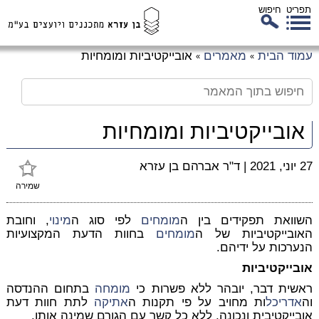
תפריט
חיפוש
לג
עמוד הבית
מאמרים
אובייקטיביות ומומחיות
»
»
כן
זי
אובייקטיביות ומומחיות
27 יוני, 2021
|
ד"ר אברהם בן עזרא
שמירה
השוואת תפקידים בין ה
מומחים
לפי סוג ה
מינוי
, וחובת
האובייקטיביות של ה
מומחים
בחוות הדעת המקצועיות
הנערכות על ידיהם.
אובייקטיביות
ראשית דבר, יובהר ללא פשרות כי
מומחה
בתחום ההנדסה
וה
אדריכל
ות מחויב על פי תקנות ה
אתיקה
לתת חוות דעת
אובייקטיבית ונכונה, ללא כל קשר עם הגורם שמינה אותו.