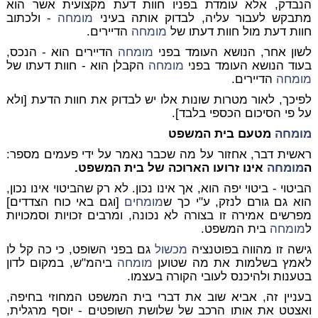
הנבדק, אלא עומדת בפניו חוות דעת מקצועית אשר הוא
מתבקש לעבור עליה, לבדוק אותה בעיני
מומחה
- ולכתוב
חוות דעת מול חוות דעתו של
מומחה
הדיירים.
לשון אחר, הנושא העומד בפני
מומחה
הדיירים הוא - הנכס,
בעוד הנושא העומד בפני
מומחה
הקבלן הוא - חוות דעתו של
מומחה
הדיירים.
לפיכך, לאור מטרות שונות אלו יש לבדוק את חוות הדעת [ולא
על פי הסיכום הכספי בלבד].
מומחה
מטעם בית המשפט
ראשית דבר, אחזור על מה שכבר נאמר על ידי פעמים מספר:
ה
מומחה
אינו זרועו הארוכה של בית המשפט.
הביטוי - ביטוי יפה הוא, אך אינו נכון. לא רק שהביטוי אינו נכון,
הוא גם גורם לנזק, ע"י כך ש
מומחים
[וגם באי כוח הצדדים]
מפרשים אמירה זו בצורה לא נכונה, ומרבים זכויות וסמכויות
ל
מומחה
בית המשפט.
גישה זו מהווה בפוטנציה
מכשול
גם בפני השופט, כי כה קל לו
לאמץ בשלמות את מה שטוען
מומחה
ביהמ"ש, במקום לדון
בטענות ולהיכנס לעובי הקורה בעצמו.
בעניין זה, אביא שוב את דברי בית המשפט המחוזי בחיפה,
ואצטט את אותו הרכב של שלושת השופטים - יוסף מרגלית,