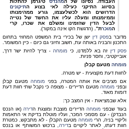
העבודה.
נסיונו של ה
מהנדס
טיגרמן להתלות
בסיווג התיקני כעילה לאי בצוע ה
תיקונים
הדרושים הוא לכשלעצמו, גורע ממהימנותו
וממיומנותו ומעלה עליו את החשד של נטייה
לבעל הדין שהזמינו ומשלם את שכרו, קרי
ה
מוכר
ת
".
(הדגשת הקו אינה במקור).
מדובר ב
פסק דין
ישן של בכירי בית המשפט המחוזי בתחום
התכנון והבניה באותה עת, חשוב וחיוני גם כיום - כיין המשומר.
פסק דין
זה בא ללמדנו, כי
מומחה
- צריך להיות ישר דרך,
אובייקטיבי, וחסר פניות.
מומחה
מטעם קבלן
לחוות דעת מקצועית - יש מטרה.
אם מציבים את אותה המטרה, בפני
מומחה
מטעם קבלן
ובפני
מומחה
מטעם הדיירים - מצופה כי נקבל שתי חוות דעת
דומות מאוד.
אלא שבמציאות - אין המצב כך:
בעוד שבפני
מומחה
הדיירים מוצבת ומוצגת ה
דירה
(או הנכס
הנבדק) - עם מסמכי המכר, ועליו מוטלת בדיקת אי התאמות
וליקויי בניה, הרי
מומחה
מטעם הקבלן - לא מתבקש, כמטרת
חוות דעתו, לאתר ליקויים ב
דירה
, ברכוש המשותף או בנכס