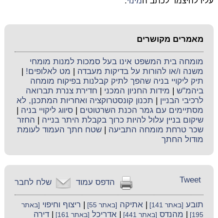
עליו להיצמד לכתב ה
מינוי
.
מאמרים מקושרים
מומחה בית המשפט אינו בעל סמכות למנות מומחי
משנה ו/או להורות על בדיקות מעבדה
|
מט לאלופים!
|
תיק ליקויי בניה שהפך לתיק קבלנות בפיקוח מומחה
ביהמ"ש
|
מידות החניון המכני
|
חדירת צנרת תברואה
לרכיבי הבניין
|
תכנון קונסטרוקציה ואחריות המתכנן, לא
מסתיימים עם גמר הכנת השרטוטים
|
סיווג ליקויי בניה
|
שיקום בניין עלול להיות כרוך בקבלת היתר בנייה
|
החזר
שכר טרחת מומחה התביעה
|
שטח חתך העמוד לעומת
מודול החתך
Tweet
הדפס עמוד
שלח לחבר
תובע
|
אתיקה
|
ריצוף וחיפוי
[באתר 141]
[באתר 55]
[באתר
|
מהנדס
|
אדריכל
|
דירה
195]
[באתר 441]
[באתר 161]