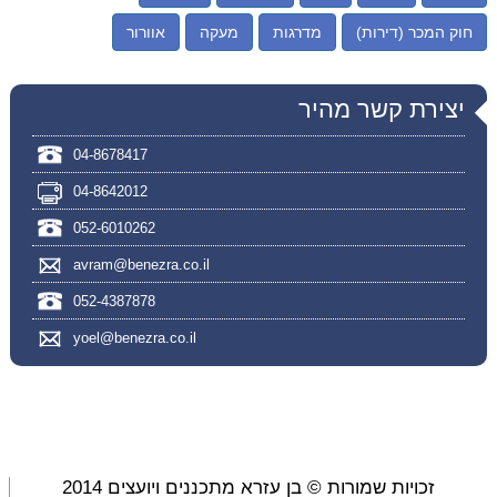
חוק המכר (דירות)
מדרגות
מעקה
אוורור
יצירת קשר מהיר
04-8678417
04-8642012
052-6010262
avram@benezra.co.il
052-4387878
yoel@benezra.co.il
זכויות שמורות © בן עזרא מתכננים ויועצים 2014