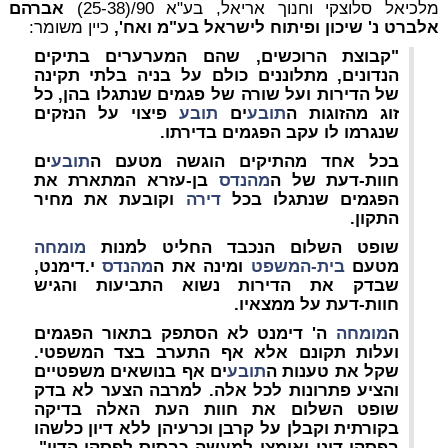
מלכיאל סלוצקי וחנוך אריאל, בע"א 90/(25-38)
אברהם
אלברט נ' שיכון ופיתוח לישראל בע"מ ואח',
כיין משומר:
"קבוצת הרוכשים, שהם המערערים בתיקים
הנדונים, מתלוננים כולם על בניה בלתי תקינה
של הדירות ועל שורה של פגמים שנתגלו בהן, כל
זוג מהזוגות ה
תובע
ים
תובע
פיצוי על הנזקים
שנגרמו לו עקב הפגמים בדירתו.
בכל אחד מהתיקים הוגשה מטעם ה
תובע
ים
חוות-דעת של ה
מהנדס
בן-עזרא המתארת את
הפגמים שנתגלו בכל
דירה
וקובעת את מחיר
התקון.
שופט השלום הנכבד החליט למנות
מומחה
מטעם
בית-המשפט
ומינה את ה
מהנדס
י.דימנט,
שבדק את הדירות נשוא התביעות והגיש
חוות-דעת על ממצאיו.
ה
מומחה
ה' דימנט לא הסתפק בתאור הפגמים
ועלות תקונם אלא אף התערב בצד המשפטי.
שקל את טענות ה
תובע
ים אף בנושאים משפטיים
והציע פתרונות לכל אלה. למרבה הצער לא בדק
שופט השלום את חוות העת האלה בדיקה
בקורתית וקבלן על קרבן וכרעיהן ללא דיון כלשהו
בפסקי דינו ואימצן למעשה כבסיס לפסקי-הדין"
.