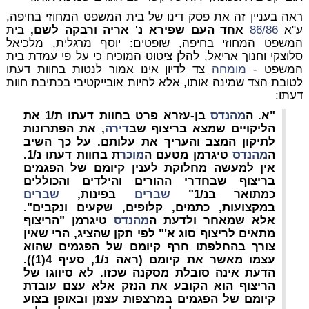
ראה בעניין זה את פסק דינו של בית המשפט המחוזי בחיפה,
ע"א
86/86
אחד העם שפירא נ' אריה ורבקה לשם,
בית
המשפט המחוזי בחיפה, שופטים: יוסף מרגלית, מלכיאל
סלוצקי וחנוך אריאל, להלן ציטוט המוכיח כי על פי עמדת בית
המשפט -
מומחה
צד לדיון אינו אמור לנטות בחוות דעתו
לטובת הצד שמינה אותו, אלא להיות אובייקטיבי בכתיבת חוות
דעתו:
"א. ה
מהנדס
בן-עזרא פרט בחוות דעתו ת/1 את
הליקויים שמצא בריצוף שב
דירה
, את הפתרונות
לתיקון המצב והעריך את עלותם. על כך השיב
ה
מהנדס
טיגרמן מטעם ה
מוכר
ת
בחוות דעתו נ/1.
אין למעשה מחלוקת לענין קיומם של הפגמים
בריצוף שבחדרי ההורים והילדים והכוללים
כמתואר בנ/1"
שברים
בפינות,
שברים
במקצועות, כתמים, קלופים, שקעים ונקבים".
אלא שמאחר ולדעת ה
מהנדס
טיגרמן "הריצוף
מתאים לריצוף סוג א'" לפי תקן שהציג, הרי שאין
צורך בהחלפתו חרף קיומם של הפגמים שהוא
עצמו מאשר את קיומם (ראה נ/1, סעיף 4(1)).
הדעת אינה סובלת מסקנה שכזו. לא סיווגו של
הריצוף הוא הקובע את הנזק אלא עצם עובדת
קיומם של הפגמים במרצפות עצמן ובאופן בצוע