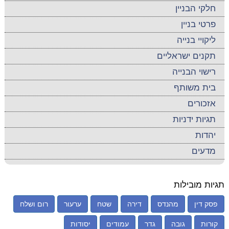
חלקי הבניין
פרטי בניין
ליקויי בנייה
תקנים ישראליים
רישוי הבנייה
בית משותף
אזכורים
תגיות ידניות
יהדות
מדעים
תגיות מובילות
פסק דין
מהנדס
דירה
שטח
ערעור
רום ושלח
קורות
גובה
גדר
עמודים
יסודות