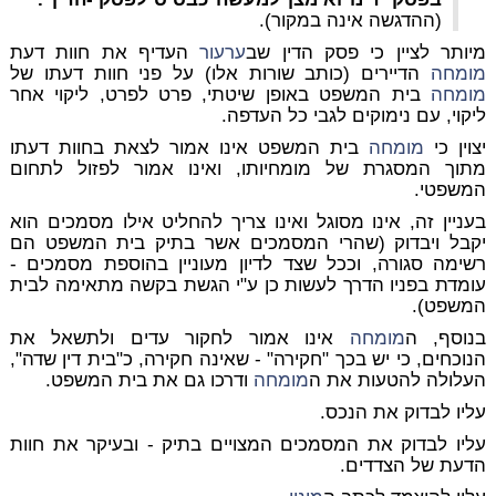
(ההדגשה אינה במקור).
מיותר לציין כי פסק הדין שב
ערעור
העדיף את חוות דעת
מומחה
הדיירים (כותב שורות אלו) על פני חוות דעתו של
מומחה
בית המשפט באופן שיטתי, פרט לפרט, ליקוי אחר
ליקוי, עם נימוקים לגבי כל העדפה.
יצוין כי
מומחה
בית המשפט אינו אמור לצאת בחוות דעתו
מתוך המסגרת של מומחיותו, ואינו אמור לפזול לתחום
המשפטי.
בעניין זה, אינו מסוגל ואינו צריך להחליט אילו מסמכים הוא
יקבל ויבדוק (שהרי המסמכים אשר בתיק בית המשפט הם
רשימה סגורה, וככל שצד לדיון מעוניין בהוספת מסמכים -
עומדת בפניו הדרך לעשות כן ע"י הגשת בקשה מתאימה לבית
המשפט).
בנוסף, ה
מומחה
אינו אמור לחקור עדים ולתשאל את
הנוכחים, כי יש בכך "חקירה" - שאינה חקירה, כ"בית דין שדה",
העלולה להטעות את ה
מומחה
ודרכו גם את בית המשפט.
עליו לבדוק את הנכס.
עליו לבדוק את המסמכים
המצויים בתיק
- ובעיקר את חוות
הדעת של הצדדים.