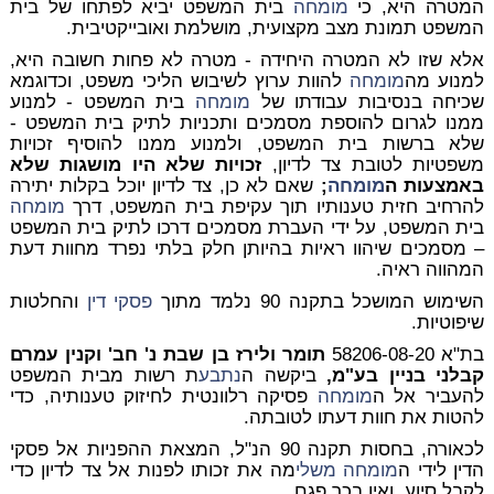
המטרה היא, כי
מומחה
בית המשפט יביא לפתחו של בית
המשפט תמונת מצב מקצועית, מושלמת ואובייקטיבית.
אלא שזו
לא
המטרה היחידה - מטרה לא פחות חשובה היא,
למנוע מה
מומחה
להוות ערוץ לשיבוש הליכי משפט, וכדוגמא
שכיחה בנסיבות עבודתו של
מומחה
בית המשפט - למנוע
ממנו לגרום להוספת מסמכים ותכניות לתיק בית המשפט -
שלא ברשות בית המשפט, ולמנוע ממנו להוסיף זכויות
משפטיות לטובת צד לדיון,
זכויות שלא היו מושגות שלא
באמצעות ה
מומחה
;
שאם לא כן, צד לדיון יוכל בקלות יתירה
להרחיב חזית טענותיו תוך עקיפת בית המשפט, דרך
מומחה
בית המשפט, על ידי העברת מסמכים דרכו לתיק בית המשפט
– מסמכים שיהוו ראיות בהיותן חלק בלתי נפרד מחוות דעת
המהווה ראיה.
השימוש המושכל בתקנה 90 נלמד מתוך
פסקי דין
והחלטות
שיפוטיות.
בת"א 58206-08-20
תומר ולירז בן שבת נ' חב' וקנין עמרם
קבלני בניין בע"מ,
ביקשה ה
נתבע
ת רשות מבית המשפט
להעביר אל ה
מומחה
פסיקה רלוונטית לחיזוק טענותיה, כדי
להטות את חוות דעתו לטובתה.
לכאורה, בחסות תקנה 90 הנ"ל, המצאת ההפניות אל פסקי
הדין לידי ה
מומחה
משלי
מה את זכותו לפנות אל צד לדיון כדי
לקבל סיוע, ואין בכך פגם.