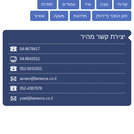
קורות
גובה
גדר
עמודים
יסודות
חוק המכר (דירות)
מדרגות
מעקה
אוורור
יצירת קשר מהיר
04-8678417
04-8642012
052-6010262
avram@benezra.co.il
052-4387878
yoel@benezra.co.il