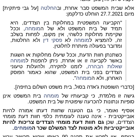
אלא שבית המשפט סבר אחרת, וב
החלטה
[על גבי פיתקית]
מיום 27.7.2021 הוחלט כדלקמן:
"הקביעה המשפטית במחלוקת בין הצדדים, היא
תמיד של בית המשפט ולא של ה
מומחה
, וככל
שקיימת מחלוקת כלשהי, אין מקום, לפחות בשלב
זה, להמציא ל
מומחה
לא
פסקי דין
ולא החלטות,
ומדובר בפעולה מיותרת לחלוטין.
כשתנתן חוות הדעת, וככל שיעלו מחלוקות או השגות
באשר לקביעה זו או אחרת, ניתן להפנות ל
מומחה
שאלות הבהרה
, לזמנו לחקירה, ולהעלות טיעוני
הצדדים בפני בית המשפט, שהוא כאמור הפוסק
האחרון, ולא ה
מומחה
".
[כדברי השופטת ג'אדה בסול, בית משפט השלום בחיפה].
גישה זו מלמדת, כי קביעותיו של
מומחה
בית המשפט אינן
סופיות ונתונות להכרעה שיפוטית של בית המשפט.
אוסיף ואומר, כי גם הטענה שחוות דעתו אמורה להיות
אובייקטיבית - אינה טענה לעומתית כלפי חוות דעת מומחי
הצדדים, שכן
גם חוות דעת מומחי הצדדים צריכות להיות
אובייקטיביות ולא מוטות לצד המשלם שכר ה
מומחים
.
בנוסף, אין לפרש את תקנה 90 באופן שהיא תכשיר ערוץ