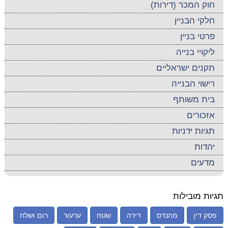
חוק המכר (דירות)
חלקי הבניין
פרטי בניין
ליקויי בנייה
תקנים ישראליים
רישוי הבנייה
בית משותף
אזכורים
תגיות ידניות
יהדות
מדעים
תגיות מובילות
פסק דין
מהנדס
דירה
שטח
ערעור
רום ושלח