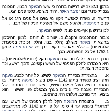
בתקן 1752.1 יש דרישה ברורה כי שיש ה
מעקה
הבנוי, המכונה
גם: ''קופינג'' וגם ''
נדבך ראש
'', יהיה משופע כלפי פנים הגג.
דרישה זו, נועדה לאפשר ניקוז מי גשם אל פנים הגג או אל
פנים ה
מרפסת
, ולהגיע משם אל מערכת הניקוז של הבניין.
לכן נדרש גן אף-מים פנימי לשיש ה
מעקה
.
ציבור המתכננים והקבלנים, יוצרים לנוחותם ולמען החיסכון
בהוצאות,
מעקה
משולב (חלקו בנוי, וחלקו זכוכית במסגרת
אלומיניום) – שלא מאפשר ניקוז, ובכך יש
אי התאמה
לתקן
1752.1 על כל המשתמע מכך.
הדרך בה מקובל לבנות את ה
מעקה
הקל (זכוכית/אלומיניום) –
היא הצמדתו לחלק הפנימי של השיש (קופינג; נדבך-ראש), וכך
נחסכות הוצאות:
א. בהצמדת מסגרת ה
מעקה
לשיש, קל יותר לבצע
מעקה
חזק ויציב כנשרד בתקן 1142 – שכן ביצוע ''
מעקה
מרחף'', בו
המסגרת היא מעל מפלס השיש, כאשר הרכיב התחתון של
המסגרת מוגבה כדי 5 ס''מ בערך ממפלס פני השיש – הוא
ביצוע יותר מורכב, ועלותו היא בהתאם.
ב. בהצמדת ה
מעקה
הקל לחלק הפנימי של השיש, עם
''מדוגה'' בעומק עד 4 ס''מ, על פי תקן 1142 לא מתחשבים
במדרגה זו כבסיס לסיכון טיפוס עליה, ולכן
גובה
ה
מעקה