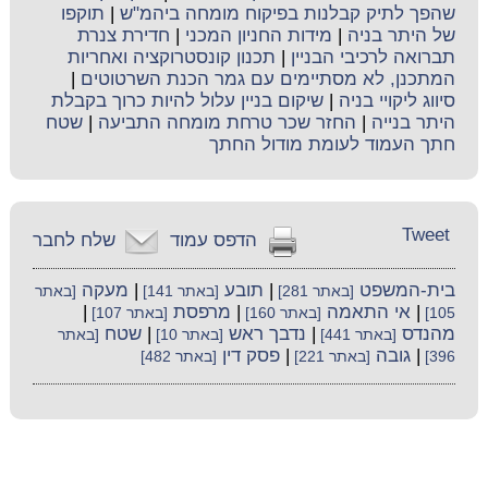
שהפך לתיק קבלנות בפיקוח מומחה ביהמ"ש
|
תוקפו
של היתר בניה
|
מידות החניון המכני
|
חדירת צנרת
תברואה לרכיבי הבניין
|
תכנון קונסטרוקציה ואחריות
המתכנן, לא מסתיימים עם גמר הכנת השרטוטים
|
סיווג ליקויי בניה
|
שיקום בניין עלול להיות כרוך בקבלת
היתר בנייה
|
החזר שכר טרחת מומחה התביעה
|
שטח
חתך העמוד לעומת מודול החתך
Tweet
הדפס עמוד
שלח לחבר
בית-המשפט
|
תובע
|
מעקה
[באתר 281]
[באתר 141]
[באתר
|
אי התאמה
|
מרפסת
|
105]
[באתר 160]
[באתר 107]
מהנדס
|
נדבך ראש
|
שטח
[באתר 441]
[באתר 10]
[באתר
|
גובה
|
פסק דין
396]
[באתר 221]
[באתר 482]