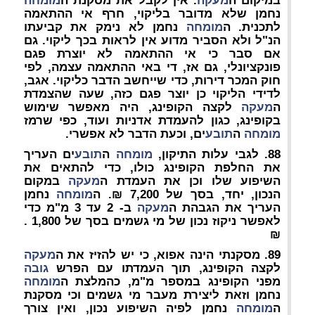
במיקום ה
מעקה
. אין לקבל את מסקנת ה
מומחה
נחמן שלא מדובר בליקוי, חרף אי ההתאמה
לתכנית. ה
מומחה
נחמן לא נימק את קביעתו
הנ"ל ולא הסביר מדוע אין לראות בכך ליקוי. גם
אם סבר כי אי ההתאמה לא יוצרת פגם
פונקציונלי, גם אז, די באי ההתאמה עצמה, לפי
חוק המכר דירות, כדי שייחשב הדבר כליקוי. אגב,
לדידי הליקוי כן יוצר פגם כזה, שעה שהצמדת
ה
מעקה
לקצה הקופינג, היה מאפשר שימוש
בקופינג, כגון להעמדת אדניות ועוד, כפי שרמז
מומחה
ה
תובע
ים, וכעת הדבר לא אפשרי.
88. לגבי עלות התיקון,
מומחה
ה
תובע
ים העריך
את החלפת הקופינג כולו, כדי להתאים את
השיפוע שלו וכן את העמדת ה
מעקה
במקום
הנכון, יחד, בסך של 7,200 ₪. ה
מומחה
נחמן
העריך את הגבהת ה
מעקה
ב- 2 עד 3 מ"מ כדי
לאפשר ניקוז נכון של מי גשמים בסך של 1,800 .
₪
89. מסקנתי הינה אפוא, כי יש להזיז את ה
מעקה
לקצה הקופינג, תוך העמדתו עם הפרש
גובה
מפני הקופינג במספר מ"מ, כהמלצת ה
מומחה
נחמן וזאת ליצירת מעבר מי גשמים וכי מסקנת
ה
מומחה
נחמן לפיה השיפוע נכון, ואין צורך