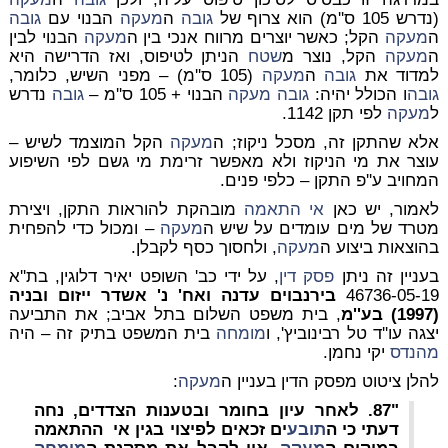
(נדרש 105 ס''מ) הוא צרוף של
גובה
ה
מעקה
הבנוי עם
גובה
ה
מעקה
הקל; כאשר יוצרים מרווח אנכי בין ה
מעקה
הבנוי לבין
ה
מעקה
הקל, נוצר מ
שטח
הניתן לטיפוס, ואז הדרישה היא
למדוד את
גובה
ה
מעקה
(105 ס''מ) – מפני השיש, כלומר,
גובה
ו הכולל יהיה:
גובה
מעקה
הבנוי + 105 ס''מ –
גובה
נדרש
ל
מעקה
לפי תקן 1142.
אלא שהתקן זה, מסכל
ניקוז
; ה
מעקה
הקל המוצמד לשיש –
עוצר את מי הניקוז ולא מאפשר זרימת מי גשם לפי השיפוע
המחויב ע''פ התקן – כלפי פנים.
לאמור, יש כאן
אי התאמה
מובהקת להוראות התקן, ויצירת
מטרד של מים עומדים על שיש ה
מעקה
– ומכול כדי להפחית
בהוצאות ביצוע ה
מעקה
, ולחסוך כסף לקבלן.
בעניין זה ניתן
פסק דין
, על ידי כב' השופט יאיר דלוגין, בת''א
46736-05-19
בירנבוים עדנה ואח' נ' אשדר ייזום ובניה
(1997) בע''מ
, בית משפט השלום בתל אביב; את התביעה
יצגה עו''ד טל רבינוביץ', ו
מומחה
בית המשפט בתיק זה – היה
מהנדס
יקי נחמן.
להלן ציטוט מפסק הדין בעניין ה
מעקה
:
"87. לאחר עיון בחומר ובטענות הצדדים, נחה
דעתי כי ה
תובע
ים זכאים לפיצוי בגין אי ההתאמה