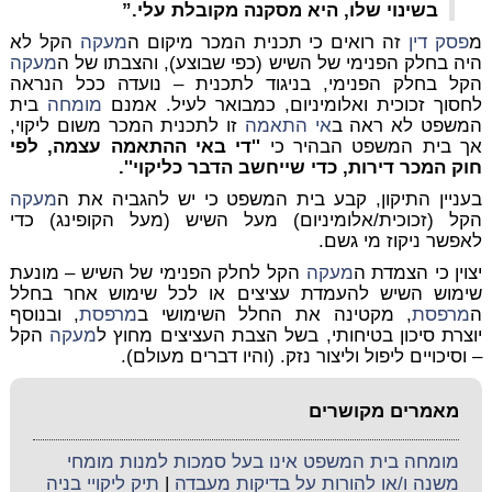
בשינוי שלו, היא מסקנה מקובלת עלי.”
מ
פסק דין
זה רואים כי תכנית המכר מיקום ה
מעקה
הקל לא
היה בחלק הפנימי של השיש (כפי שבוצע), והצבתו של ה
מעקה
הקל בחלק הפנימי, בניגוד לתכנית – נועדה ככל הנראה
לחסוך זכוכית ואלומיניום, כמבואר לעיל. אמנם
מומחה
בית
המשפט לא ראה ב
אי התאמה
זו לתכנית המכר משום ליקוי,
אך בית המשפט הבהיר כי
''די באי ההתאמה עצמה, לפי
חוק המכר דירות, כדי שייחשב הדבר כליקוי''.
בעניין התיקון, קבע בית המשפט כי יש להגביה את ה
מעקה
הקל (זכוכית/אלומיניום) מעל השיש (מעל הקופינג) כדי
לאפשר ניקוז מי גשם.
יצוין כי הצמדת ה
מעקה
הקל לחלק הפנימי של השיש – מונעת
שימוש השיש להעמדת עציצים או לכל שימוש אחר בחלל
ה
מרפסת
, מקטינה את החלל השימושי ב
מרפסת
, ובנוסף
יוצרת סיכון בטיחותי, בשל הצבת העציצים מחוץ ל
מעקה
הקל
– וסיכויים ליפול וליצור נזק. (והיו דברים מעולם).
מאמרים מקושרים
מומחה בית המשפט אינו בעל סמכות למנות מומחי
משנה ו/או להורות על בדיקות מעבדה
|
תיק ליקויי בניה