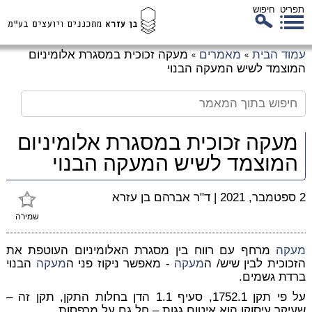
תפריט
חיפוש
לג
עמוד הבית
מאמרים
מעקה זכוכית במסגרת אלומיניום
»
»
כן
המוצמד לשיש המעקה הבנוי
זי
מעקה זכוכית במסגרת אלומיניום
המוצמד לשיש המעקה הבנוי
2 ספטמבר, 2021
|
ד"ר אברהם בן עזרא
שמירה
מעקה
מרחף עם רווח בין מסגרת האלומיניום העוטפת את
הזכוכית לבין שיש/ ה
מעקה
- מאפשר ניקוז פני ה
מעקה
הבנוי
ברדת גשמים.
על פי תקן 1752.1, סעיף 1.1 הדן בחלות התקן, תקן זה –
שעיקר עיסוקו הוא איטום גגות – חל גם על מרפסות.