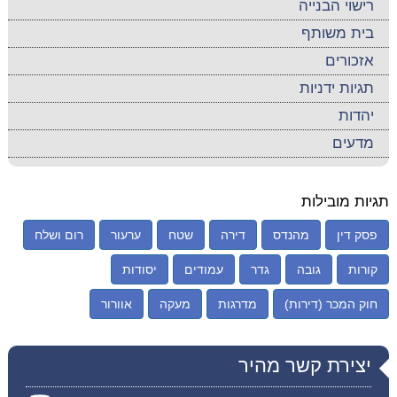
רישוי הבנייה
בית משותף
אזכורים
תגיות ידניות
יהדות
מדעים
תגיות מובילות
פסק דין
מהנדס
דירה
שטח
ערעור
רום ושלח
קורות
גובה
גדר
עמודים
יסודות
חוק המכר (דירות)
מדרגות
מעקה
אוורור
יצירת קשר מהיר