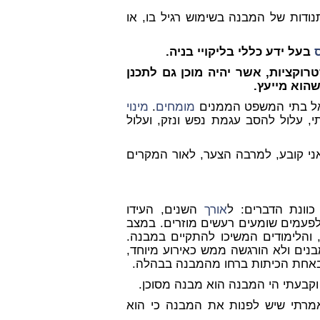
דות של המבנה בשימוש רגיל בו, או
בעל ידע כללי בליקויי בניה.
וקציות, אשר יהיה מוכן גם לתכנן
הוא מייעץ.
 אל בתי המשפט הממנים
מומחים
.
מינוי
י, עלול להסב עגמת נפש ונזק, ועלול
ני קובע, למרבה הצער, לאור המקרים
וונת הדברים: ל
אורך
השנים, העידו
ולפעמים שומעים רעשים מוזרים. במצב
י, והלימודים המשיכו להתקיים במבנה.
 פגעה במבנים ולא הורגשה ממש כאירוע מיוחד,
ם באחת הכיתות ברחו מהמבנה בבהלה.
 וקבעתי הי המבנה הוא מבנה מסוכן.
אמרתי שיש לפנות את המבנה כי הוא