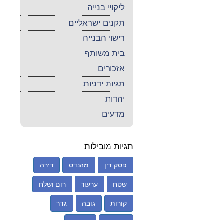
ליקויי בנייה
תקנים ישראליים
רישוי הבנייה
בית משותף
אזכורים
תגיות ידניות
יהדות
מדעים
תגיות מובילות
פסק דין
מהנדס
דירה
שטח
ערעור
רום ושלח
קורות
גובה
גדר