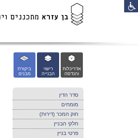
לג
כן
זי
אדריכלות
רישוי
ביקורת
והנדסה
הבנייה
מבנים
סדר הדין
מומחים
חוק המכר (דירות)
חלקי הבניין
פרטי בניין