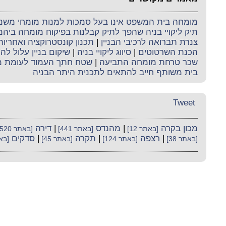
מומחה בית המשפט אינו בעל סמכות למנות מומחי משנה 
תיק ליקויי בניה שהפך לתיק קבלנות בפיקוח מומחה ביה
צנרת תברואה לרכיבי הבניין
|
תכנון קונסטרוקציה ואחריו
הכנת השרטוטים
|
סיווג ליקויי בניה
|
שיקום בניין עלול לה
שכר טרחת מומחה התביעה
|
שטח חתך העמוד לעומת מ
בית משותף חייב להתאים לתכנית היתר הבניה
Tweet
מכון בקרה
|
מהנדס
|
דירה
[באתר 12]
[באתר 441]
[באתר 520]
|
רצפה
|
תקרה
|
סדקים
[באתר 38]
[באתר 124]
[באתר 45]
[באת