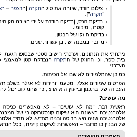
צילום חודר, שיזהה את סוג ה
תקרה
[ה
רצפה
–
רצ
"
תקרה
"].
בדיקת הרס, [בדיקה חודרת על ידי חציבה מקומית
קוטרו, ומיקומו.
בדיקת חוזקו של הבטון.
מדובר במבנה ישן, בן עשרות שנים.
ניתחתי את הנתונים, וערכתי חישוב סטטי שבסופו הגעתי
בית ספר, וכי החוזק של ה
תקרה
הנבדקת קטן למאמצי כפ
העדכני.
כמובן שהתלמידים לא שבו אל הכיתות.
הפרטים שמורים אצלי, ומטעמי זהירות לא אגלה בשלב זה 
העבודה שלי בתכנון ובייעוץ הוא ארצי, כך שהמיקום יכול לה
מה עושים?
ראשית דבר, "מה לא עושים" – לא מאפשרים כניסה 
אלטרנטיבה ראשונה היא שיקום קונסטרוקטיבי של המבנה ע
אלטרנטיבה שניה היא הריסה ובניה מחדש. לא תמיד אלטר
של הבניין בו מדובר – האפשרות לשיקום קיימת, וככל הנרא
מאמרים מקושרים