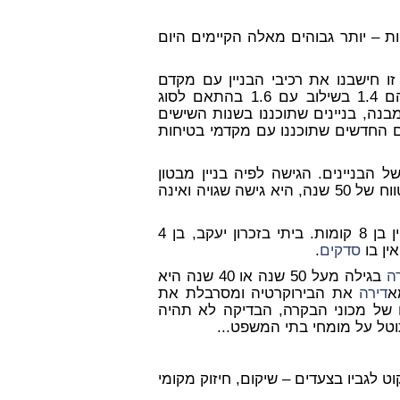
ת – יותר גבוהים מאלה הקיימים היום
ין בטכניון עד שנת 1967, ובתקופה זו חישבנו את רכיבי הבניין עם מקדם
ביטחון של 2.5. בהווה, פרט לביסוס – מקדמי הביטחון הם 1.4 בשילוב עם 1.6 בהתאם לסוג
בנה, בניינים שתוכננו בשנות השישים
ם החדשים שתוכננו עם מקדמי בטיחות
 הבניינים. הגישה לפיה בניין מבטון
מזוין [מקובל לכנות בניה כזו – "קונבנציונאלית"], מתוכנן לטווח של 50 שנה, היא גישה שגויה ואינה
– מדובר בבניין בן 8 קומות. ביתי בזכרון יעקב, בן 4
סדקים
.
ה
בגילה מעל 50 שנה או 40 שנה היא
א
דירה
את הבירוקרטיה ומסרבלת את
 של מכוני הבקרה, הבדיקה לא תהיה
וטל על מומחי בתי המשפט...
 לגביו בצעדים – שיקום, חיזוק מקומי