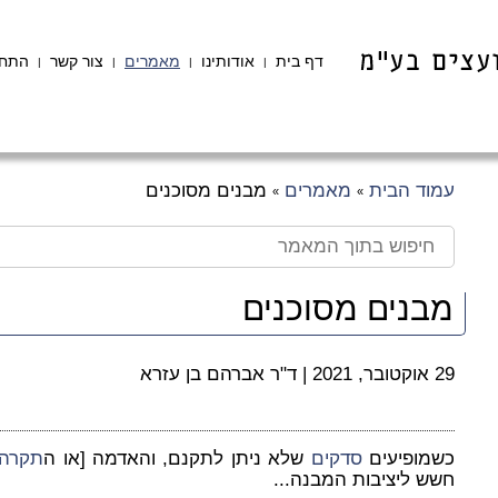
דף בית
אודותינו
מאמרים
צור קשר
התחב
|
|
|
|
עמוד הבית
מאמרים
מבנים מסוכנים
»
»
מבנים מסוכנים
29 אוקטובר, 2021
|
ד"ר אברהם בן עזרא
כשמופיעים
סדקים
שלא ניתן לתקנם, והאדמה [או ה
תקרה
חשש ליציבות המבנה...