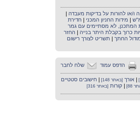
ו/או להורות על בדיקות מעבדה
|
מ"ש
|
מידות החניון המכני
|
חדירת
ת המתכנן, לא מסתיימים עם גמר
יות כרוך בקבלת היתר בנייה
|
החזר
ודול החתך
|
תשריט לצורך רישום
הדפס עמוד
שלח לחבר
|
אורך
|
חישובים סטטיים
[באתר 148]
|
קורות
ר 88]
[באתר 316]