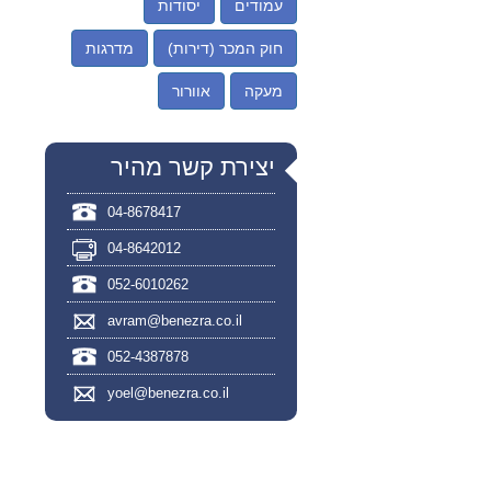
עמודים
יסודות
חוק המכר (דירות)
מדרגות
מעקה
אוורור
יצירת קשר מהיר
04-8678417
04-8642012
052-6010262
avram@benezra.co.il
052-4387878
yoel@benezra.co.il