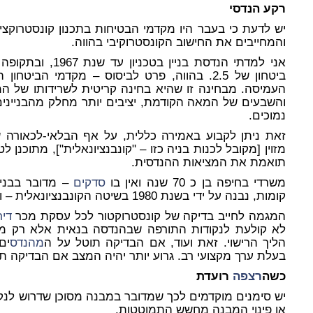
רקע הנדסי
יש לדעת כי בעבר היו מקדמי הבטיחות בתכנון קונסטרוקציו
והמחייבים את החישוב הקונסטרוקיבי בהווה.
אני למדתי הנדסת בני
העמיסה. מבחינה זו שהיא בחינה קריטית לשרידותו של המ
והשבעים של המאה הקודמת, יציבים יותר מחלק מהבנייני
נמוכים.
זאת ניתן לקבוע באמירה כללית, על אף הבלאי-לכאורה של
תואמת את המציאות ההנדסית.
משרדי בחיפה בן כ 70 שנה ואין בו
סדקים
קומות, נבנה על ידי בשנת 1980 בשיטה הקונבנציונאלית – ואין בו
המגמה לחייב בדיקה של קונסטרוקטור לכל עסקת מכר
דיר
לא קולעת לנקודות התורפה שבהנדסה בנאית אלא רק מ
הליך הרישוי. זאת ועוד, אם הבדיקה תוטל על ה
מהנדס
ים
בעלת ערך מקצועי רב. גרוע יותר יהיה המצב אם הבדיקה ת
כשה
רצפה
רועדת
יש סימנים מוקדמים לכך שמדובר במבנה מסוכן שדרוש לנקוט
או פינוי המבנה מחשש התמוטטות.