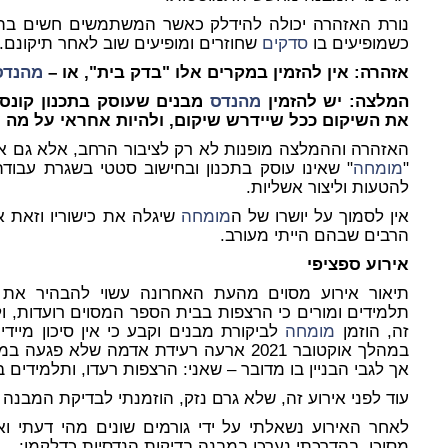
נורת האזהרה יכולה להידלק כאשר המשתמשים חשים בתנו
כשמופיעים בו
סדקים
שחוזרים ומופיעים שוב לאחר תיקונם.
אזהרה: אין להזמין במקרים אלו "בדק בית", או –
מהנדס
המלצה: יש להזמין
מהנדס
מבנים שעוסק בתכנון קונסטר
את השיקום ככל שיידרש שיקום, ולהיות אחראי על מה ש
האזהרה וההמלצה מופנות לא רק לציבור הרחב, אלא גם
"
מומחה
" שאינו עוסק בתכנון ובחישוב סטטי בשגרת עבודת
להטעות וליצור אשליות.
אין לסמוך על יושרו של ה
מומחה
שיגלה את כישוריו וזאת א
הרבים שבהם הייתי מעורב.
אירוע ספציפי
תיאור אירוע מסוים מהעת האחרונה עשוי להבהיר את כ
תלמידים ומורים כי הרצפות בבית הספר המסוים רועדות, 
זה, הוזמן
מומחה
לביקורת מבנים וקבע כי אין סיכון מייד
במהלך אוקטובר 2021 ארעה רעידת אדמה שלא
אך לגבי הבניין בו מדובר – שאני: הרצפות רעדו, ותלמידי
עוד לפני אירוע זה, שלא גרם נזק, הוזמנתי לבדיקת המבנה
לאחר האירוע נשאלתי על ידי גורמים שונים מהי דעתי ו
מסוכן. בהדרכתי נערכו במבנה בדיקות הנדסיות כדלקמן: