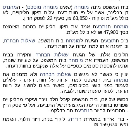
בית המשפט מינה
מומחה
(שאינו
מומחה
מוסכם
) - ה
מהנדס
דן ברלינר, אשר על פי חוות דעתו עלות תיקון הליקויים, לא
כולל מע"מ ופיקוח - 63,850 ₪, סעיף 22 לפסק הדין.
מומחה
ה
נתבע
ת אמד את תיקון הליקויים בסכום מצומצם
בסך 47,900 ₪ לא כולל מע"מ.
ב"כ ה
תובע
ים הגישה ל
מומחה
בית המשפט
שאלות הבהרה
,
וכן זימנה אותו למתן עדות על חוות דעתו.
הליכים אלה, של הגשת
שאלות הבהרה
וחקירה בבית
המשפט, העמידו את
מומחה
בית המשפט על טעויות שונות,
וגרמו להוספת סכומים כספיים על אלה שנקבעו בחוות דעתו.
יצוין כי כאשר לא מגישים
שאלות הבהרה
ולא מזמנים את
מומחה
בית המשפט למתן עדות על חוות דעתו - עלולים
לעמוד בפני קושי בסיכומים, כאשר באים להשיג על חוות
הדעת ולטעון טענות שונות לגביה.
בסופו של יום, בית המשפט קיבל חלק ניכר ועיקרי מהליקויים
שפורטו בחוות הדעת המקצועית של התביעה, ועל פי פסק הדין
- הסכומים לחיוב ה
נתבע
ת הם כדלקמן:
- בדין איחור במסירת ה
דירה
, ליקויי בניה, דיור חלוף, ועגמת
נפש:
159,674 ₪