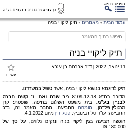
תפריט
חיפוש
לג
עמוד הבית
מאמרים
תיק ליקויי בניה
»
»
כן
זי
תיק ליקויי בניה
11 ינואר, 2022
|
ד"ר אברהם בן עזרא
שמירה
תיק לדוגמא בנושא ליקויי בניה, אשר טופל במשרדנו.
מדובר בת"א 8109-12-18
ניר שרת ואח' נ' קשת חברה
לבניין בע"מ
, בית משפט השלום בחיפה, שופטת: קרן
מרגולין-פלדמן,
מומחה
התביעה: מחבר מאמר זה, ב"כ
התביעה: עו"ד טל רבינוביץ,
פסק דין
מיום 4.1.2022.
הוגשה תביעה בגין ליקויי בניה ונזקים נלווים, על סך של
180,000 ₪.