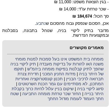
- בגין הוצאות משפט:
11,000 ₪
- שכר טרחת עו"ד:
14,000 ₪
סך הכול:
184,674 ₪
אכן, הסכום שנפסק גבוה מהסכום ש
נתבע
.
מדובר בתיק ליקויי בניה, שנוהל בתבונה, בסבלנות
ובמקצועיות הנדרשת.
מאמרים מקושרים
מומחה בית המשפט אינו בעל סמכות למנות מומחי
משנה ו/או להורות על בדיקות מעבדה
|
תיק ליקויי בניה
שהפך לתיק קבלנות בפיקוח מומחה ביהמ"ש
|
תוקפו
של היתר בניה
|
מידות החניון המכני
|
חדירת צנרת
תברואה לרכיבי הבניין
|
תכנון קונסטרוקציה ואחריות
המתכנן, לא מסתיימים עם גמר הכנת השרטוטים
|
סיווג ליקויי בניה
|
שיקום בניין עלול להיות כרוך בקבלת
היתר בנייה
|
החזר שכר טרחת מומחה התביעה
|
שטח
חתך העמוד לעומת מודול החתך