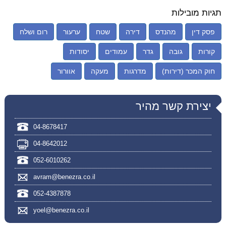
תגיות מובילות
פסק דין
מהנדס
דירה
שטח
ערעור
רום ושלח
קורות
גובה
גדר
עמודים
יסודות
חוק המכר (דירות)
מדרגות
מעקה
אוורור
יצירת קשר מהיר
04-8678417
04-8642012
052-6010262
avram@benezra.co.il
052-4387878
yoel@benezra.co.il