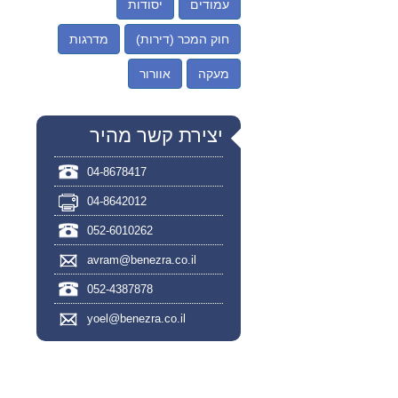
עמודים
יסודות
חוק המכר (דירות)
מדרגות
מעקה
אוורור
יצירת קשר מהיר
04-8678417
04-8642012
052-6010262
avram@benezra.co.il
052-4387878
yoel@benezra.co.il