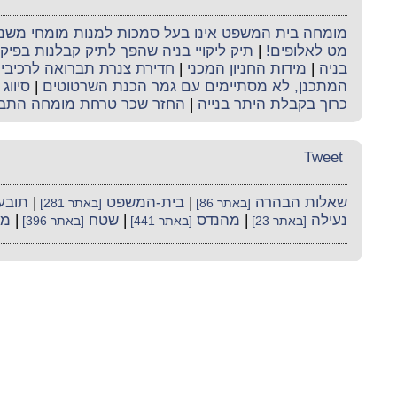
מומחה בית המשפט אינו בעל סמכות למנות מומחי משנה 
מט לאלופים!
|
תיק ליקויי בניה שהפך לתיק קבלנות בפי
בניה
|
מידות החניון המכני
|
חדירת צנרת תברואה לרכיבי ה
המתכנן, לא מסתיימים עם גמר הכנת השרטוטים
|
סיווג 
כרוך בקבלת היתר בנייה
|
החזר שכר טרחת מומחה התב
Tweet
שאלות הבהרה
|
בית-המשפט
|
תובע
[באתר 86]
[באתר 281]
נעילה
|
מהנדס
|
שטח
|
מי
[באתר 23]
[באתר 441]
[באתר 396]