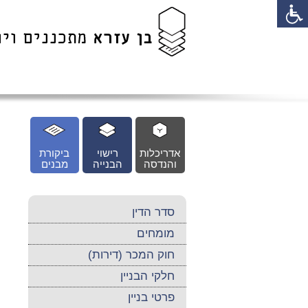
לג
כן
זי
אדריכלות
רישוי
ביקורת
והנדסה
הבנייה
מבנים
סדר הדין
מומחים
חוק המכר (דירות)
חלקי הבניין
פרטי בניין