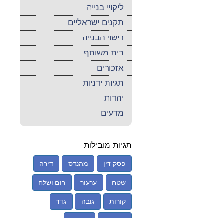
ליקויי בנייה
תקנים ישראליים
רישוי הבנייה
בית משותף
אזכורים
תגיות ידניות
יהדות
מדעים
תגיות מובילות
פסק דין
מהנדס
דירה
שטח
ערעור
רום ושלח
קורות
גובה
גדר