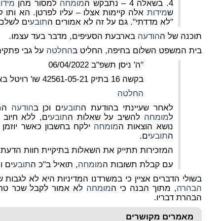
4. בשאלה 4 – נתבקש ה
מומחה
למסור מהן
מידו
ש
מידות
אלה קיימות אצלו – עליו לפרטן. הא ותו ל
"לא מדדתי". גם על זה לא אמורים ה
תובע
ים לשלם
תוכנה של ה
הודעה
בארבעת הסעיפים, מדבר בעד עצמו.
בית המשפט השלום בחיפה, החליט ב
החלטה
על גבי פתקית
"ה' ניסן תשפ"ב 06/04/2022
בקשה 16 בתיק 42561-05-21 שו' רויטל באום
החלטה
לאחר שעיינתי בהודעת ה
תובע
ים וכן ב
הודעה
ה
מ
ל
מומחה
להשיב על שאלות ה
תובע
ים, ללא חיוב
נושא הוצאות ה
מומחה
ילקח בחשבון כאשר יוזמן 
ה
תובע
ים.
המזכירות תתייק את השאלות בתיקיית חוות הדעת.
עם קבלת תשובות ה
מומחה
, תואיל ב"כ ה
תובע
ים ו
בשולי הדברים אציין כי במשרדנו המדיניות היא לא לגבות 
הבהרה
, מתוך הבנה כי ה
מומחה
לא אמור לקבל שכר טרח
הבהרת דבריו.
מאמרים מקושרים