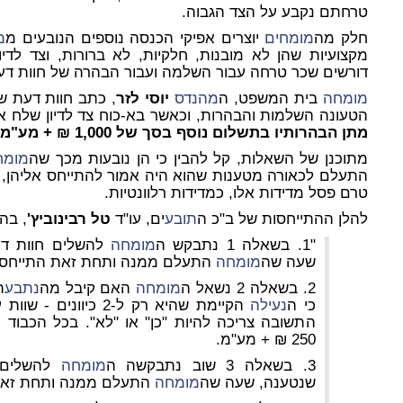
טרחתם נקבע על הצד הגבוה.
חלק מה
מומחים
יוצרים אפיקי הכנסה נוספים הנובעים מ
מי
מקצועיות שהן לא מובנות, חלקיות, לא ברורות, וצד לדי
דורשים שכר טרחה עבור השלמה ועבור הבהרה של חוות ד
מומחה
בית המשפט, ה
מהנדס
יוסי לזר
, כתב חוות דעת ש
הטעונה השלמות והבהרות, וכאשר בא-כוח צד לדיון שלח אלי
מתן הבהרותיו בתשלום נוסף בסך של 1,000 ₪ + מע"מ.
מתוכנן של השאלות, קל להבין כי הן נובעות מכך שה
מומח
התעלם לכאורה מטענות שהוא היה אמור להתייחס אליהן, 
טרם פסל מדידות אלו, כמדידות רלוונטיות.
להלן ההתייחסות של ב"כ ה
תובע
ים, עו"ד
טל רבינוביץ'
, בה
"1. בשאלה 1 נתבקש ה
מומחה
להשלים
חוות דע
שעה שה
מומחה
התעלם ממנה ותחת זאת התייחס 
2. בשאלה 2 נשאל ה
מומחה
האם קיבל מה
נתבע
ת
כי ה
נעילה
הקיימת שהיא רק ל-2 כיוונים - שוות ערך ל
התשובה צריכה להיות "כן" או "לא". בכל הכבוד
250 ₪ + מע"מ.
3. בשאלה 3 שוב נתבקשה ה
מומחה
להשלים
שנטענה, שעה שה
מומחה
התעלם ממנה ותחת זאת 