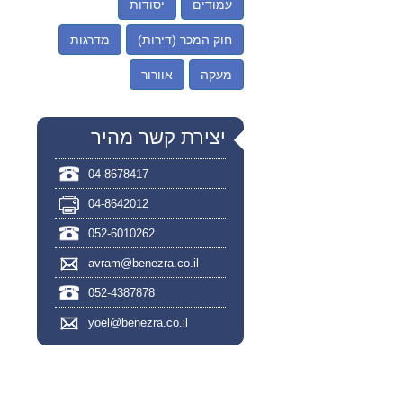
עמודים
יסודות
חוק המכר (דירות)
מדרגות
מעקה
אוורור
יצירת קשר מהיר
04-8678417
04-8642012
052-6010262
avram@benezra.co.il
052-4387878
yoel@benezra.co.il