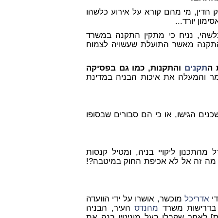
 הדין, מי מהם קורא על אירוע כלשהו
ון יורד...
הי, נניח כי מתקין התקנה במשרד
התקנה מאשר התועלת שעשויה לצמוח
 ה
תקנים
והתקנות, כמו גם בפסיקה
מר והמעלה את איכות הבניה במדינת
שכנים הגישו, או כי הם סבורים שבסופו
מהתכנון ליקויי בניה, ומטיל קנסות
ם. מה זה אל לא אכיפת החוק במיטבה?!
די
אדריכל
מוכשר, אושרו על ידי הוועדה
ה בדרישות משרד
מהנדס
העיר, הבניה
 אכלוס] לאחר שקבלן בעל מוניטין בנה את