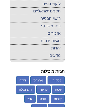
ליקויי בנייה
תקנים ישראליים
רישוי הבנייה
בית משותף
אזכורים
תגיות ידניות
יהדות
מדעים
תגיות מובילות
פסק דין
מהנדס
דירה
שטח
ערעור
רום ושלח
קורות
גובה
גדר