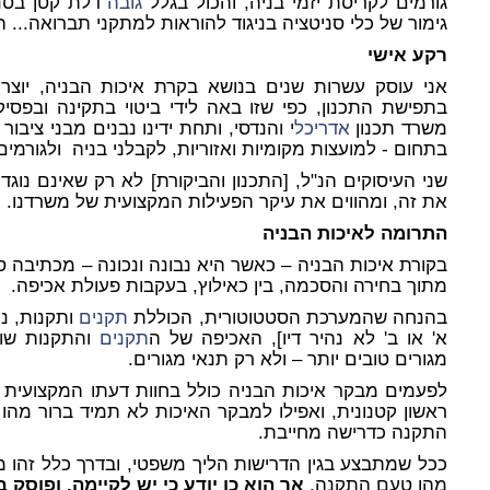
גורמים לקריסת יזמי בניה, והכול בגלל
גובה
דלת קטן בסנט
גימור של כלי סניטציה בניגוד להוראות למתקני תברואה... 
רקע אישי
אני עוסק עשרות שנים בנושא בקרת איכות הבניה, יוצר
בתפישת התכנון, כפי שזו באה לידי ביטוי בתקינה ובפסיק
משרד תכנון
אדריכל
י והנדסי, ותחת ידינו נבנים מבני ציבור 
בתחום - למועצות מקומיות ואזוריות, לקבלני בניה ולגורמים
שני העיסוקים הנ"ל, [התכנון והביקורת] לא רק שאינם נוג
את זה, ומהווים את עיקר הפעילות המקצועית של משרדנו.
התרומה לאיכות הבניה
בקורת איכות הבניה – כאשר היא נבונה ונכונה – מכתיבה סט
מתוך בחירה והסכמה, בין כאילוץ, בעקבות פעולת אכיפה.
בהנחה שהמערכת הסטטוטורית, הכוללת
תקנים
ותקנות, נ
א' או ב' לא נהיר דיו], האכיפה של ה
תקנים
והתקנות שומ
מגורים טובים יותר – ולא רק תנאי מגורים.
לפעמים מבקר איכות הבניה כולל בחוות דעתו המקצועי
ראשון קטנונית, ואפילו למבקר האיכות לא תמיד ברור מה
התקנה כדרישה מחייבת.
ככל שמתבצע בגין הדרישות הליך משפטי, ובדרך כלל זהו מ
מהו טעם התקנה,
אך הוא כן יודע כי יש לקיימה, ופוסק 