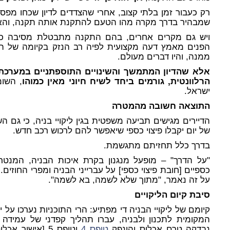
רק כעבור זמן בלתי קצוב, אחרי שהצדדים לדיון שכחו מפסק
שמבהיר בדרך מקרה מהו הטעם להתקנת אותה תקנה, והאסימ
ויש גם מקרים אחרים, בהם התקנה מתבטלת מסיבה כלש
הפנים מאמץ דעה מקצועית לפיה רב הנזק בקיומה של 
ממנה, והיו דברים מעולם.
אלא שהדיון המתמשך והשינויים התוספתניים במערכת
הרלוונטית, גורמים ביחד לשיח חיוני מאין כמוהו
, השו
ישראל.
התוצאה חשובה מהמטרה
הדיירים מגישים תביעה משפטית בגין ליקויי בניה, כי גם ה
של יום יקבלו פיצוי כספי שיאפשר להם לרכוש רכב חדש.
בדרך כלל תחזיתם מתגשמת.
"על הדרך" – מופעל מנגנון בקרת איכות הבניה, המנטרל 
כספיים [חובת פיצוי כספי] על עברייני הבניה ומפרי החוזי
על זה נאמר, "מתוך שלא לשמה, בא לשמה".
סיבת קיום הליקויים
קיומם של ליקויי הבניה די מפתיע: הרי התוכניות נערכו על י
המקומית לתכנון ולבניה, עברו תהליך קפדני של עמיד
נבדקה טרם אכלוס והונפק
טופס 4
וטופס 5 [אישור