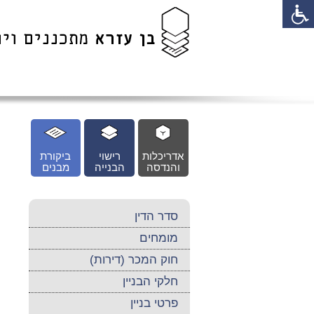
לג
כן
זי
אדריכלות
רישוי
ביקורת
והנדסה
הבנייה
מבנים
סדר הדין
מומחים
חוק המכר (דירות)
חלקי הבניין
פרטי בניין