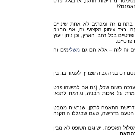
ימטר מדרישות התקן, או בגלל פרט
האמנם?!
 בתחום זה ומכתיב לא אחת שינויים
ה. בצד עיסוק מקצועי זה, אני מחזיק
ופרטיים בכל רחבי הארץ, וכן ניתן ייעוץ
 פרטיים.
דים זה לזה – אלא הם גם
משלי
מים זה
נדרט בניה גבוה שצריך לעמוד בו, בין
ערכה בשום שכל, [גם אם למישהו פרט
רת על איכות הבניה, וגורמת לתנאי
ת דרישת התאמה לתקן, שנראית ממבט
ו הטעם בדרישה, טעם שבגללו הותקנה
סלול האכיפה, יש וגם השופט לא מבין
בהתאם.