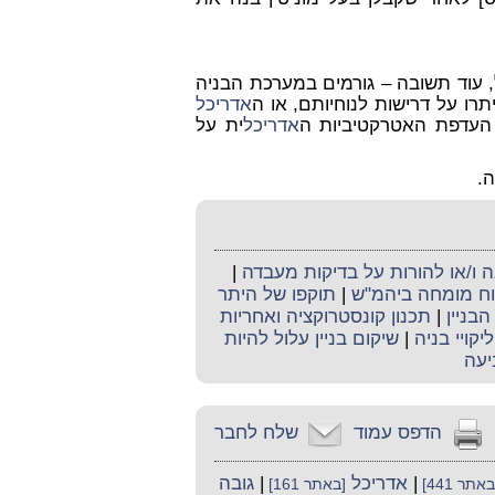
, עוד תשובה – גורמים במערכת הבניה
תרו על דרישות לנוחיותם, או ה
אדריכל
 העדפת האטרקטיביות ה
אדריכל
ית על
ה.
ו/או להורות על בדיקות מעבדה
|
קוח מומחה ביהמ"ש
|
תוקפו של היתר
בניין
|
תכנון קונסטרוקציה ואחריות
ליקויי בניה
|
שיקום בניין עלול להיות
יעה
הדפס עמוד
שלח לחבר
|
אדריכל
|
גובה
באתר 441]
[באתר 161]