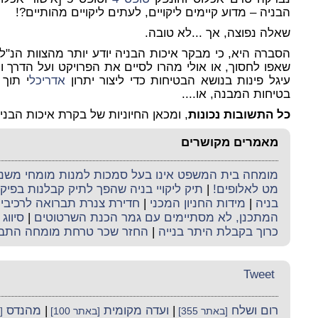
הבניה – מדוע קיימים ליקויים, לעתים ליקויים מהותיים?!
שאלה נפוצה, אך ...לא טובה.
הסברה היא, כי מבקר איכות הבניה יודע יותר מהצוות הנ"ל
שאפו לחסוך, או אולי מהרו לסיים את הפרויקט ועל הדרך וי
עיגל פינות בנושא הבטיחות כדי ליצור יתרון
אדריכל
י תוך
בטיחות המבנה, או....
כל התשובות נכונות
, ומכאן החיוניות של בקרת איכות הבני
מאמרים מקושרים
מומחה בית המשפט אינו בעל סמכות למנות מומחי משנה 
מט לאלופים!
|
תיק ליקויי בניה שהפך לתיק קבלנות בפי
בניה
|
מידות החניון המכני
|
חדירת צנרת תברואה לרכיבי ה
המתכנן, לא מסתיימים עם גמר הכנת השרטוטים
|
סיווג 
כרוך בקבלת היתר בנייה
|
החזר שכר טרחת מומחה התב
Tweet
רום ושלח
|
ועדה מקומית
|
מהנדס
[באתר 355]
[באתר 100]
[