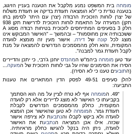
מומחה
בית המשפט נמנע מלקבל את הטענה בעניין הזיגוג,
בטענה נגדית כי "לא הומצאה תעודת בדיקה או תעודת משלוח
של יצרן לוחות הזכוכית הרבודה (יצרן עם היתר לסימון בתו
תקן) המעידה על התאמת לוחות הזכוכית לדרישות תקן 938
חלק 3 בסעיפים המתייחסים לזכוכית בטיחות רבודה מסוג A
ששכבותיה אינן מחוסמות" – ובהמשך – "האישור המבוקש אינו
מוצג לכל
קונה
של
דירה
. אישור מעין זה מומצא לוועדה
המקומית, והוא חלק מהמסמכים הנדרשים להמצאה על מנת
לקבל תעודת גמר למבנה".
עוד טען
מומחה
ביהמ"ש ה
מהנדס
יוחנן ג'רבי, כי יתכן והדיירים
הסירו את הסימונים שהיו על גבי לוחות הזכוכית של ה
מעקה
...
(ה
תובע
ים טענו כי לא הסירו).
להלן סעיפים 49-51 לפסק הדין המתארים את טענות
התביעה:
"49. ה
מומחה
אף לא טרח לציין על מה הוא הסתמך
בקביעתו כי האישור לא מוצג לדיירים אלא רק לוועדה
המקומית, כחלק מהמסמכים הנדרשים לקבלת
תעודת גמר. ה
מומחה
לא טען שהאישור אכן הומצא
לוועדה ולא ביקש לקבלו וה
נתבע
ת לא צירפה אישור
שכזה. אילו אכן המציאה ה
נתבע
ת את האישור
לוועדה, ניתן היה בנקל להגישו כחלק מראיותיה.
משלא נסתרה בדיקת מכון ה
תקנים
בשום תעודה