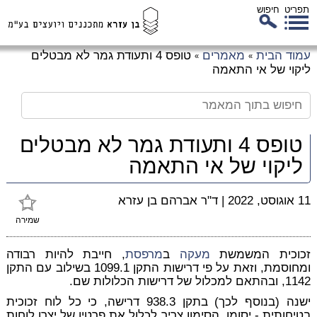
תפריט
חיפוש
לג
עמוד הבית
מאמרים
טופס 4 ותעודת גמר לא מבטלים
»
»
כן
ליקוי של אי התאמה
זי
טופס 4 ותעודת גמר לא מבטלים
ליקוי של אי התאמה
11 אוגוסט, 2022
|
ד"ר אברהם בן עזרא
שמירה
זכוכית המשמשת
מעקה
ב
מרפסת
, חייבת להיות רבודה
ומחוסמת, וזאת על פי דרישות התקן 1099.1 בשילוב עם התקן
1142, ובהתאם למכלול של דרישות הכלולות שם.
ישנה (בנוסף לכך) בתקן 938.3 דרישה, כי כל לוח זכוכית
בטיחותית - יסומן. הסימון צריך לכלול את פרטיו של יצרן לוחות