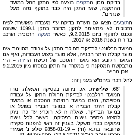
בדיקת מכון ה
תקנים
בוצעה לפי התקן החל במועד
ההתקנה, שאז התקן היה כבר בתוקף מזה מעל
שנתיים".
ה
תובע
ים הציגו גם תעודת בדיקה ע"י מעבדה מאושרת לפיה
הזכוכית לא מתאימה לתקן; מדובר בתקן 1099.1 ששונה
ונכנס לתוקף ביום 9.2.2015, כאשר
מעקה
הזכוכית הורכב
בדירות בשנת 2016 או 2017.
המועד הרלוונטי לבדיקת תחולת התקן על עבודה מסוימת אינו
מועד קבלת היתר הבנייה, אלא מועד ביצוע העבודות, ואף אם
המועד הקובע הוא מועד ההסכם של רכישת ה
דירה
– הרי
מתבקשת המסקנה כי במקרה זה התקן בנוסחו מיון 9.2.2015
– אכן מחייב.
להלן דברי ביהמ"ש בעניין זה:
"66.
שלישית
, אכן נידונה בפסיקה השאלה, מהו
המועד הרלבנטי לבדיקת תחולת התקן על עבודה
מסויימת, האם במועד חתימת ההסכם או במועד
קבלת היתר הבנייה או במועד הבנייה בפועל או
במועד הבדיקה. שאלה זו לא הוכרע עד כה וניתן
למצוא מספר גישות בפסיקה, כאשר לכל גישה
נימוקים כבדי משקל. בעניין זה ראוי להפנות סקירה
שהובאה בת.א (חי) – 9858-01-19
סלע נ' אמירי
זיכרון יעקב בע"מ
(29.8.2021), פסקאות 41-46.