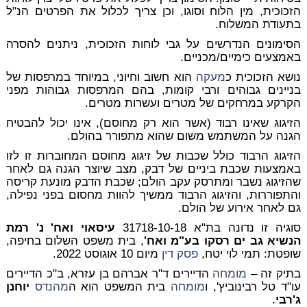
הזכוכית, מין הלוח וסוגו, וכן צריך לכלול את הפרטים הנ"ל
בתעודת המשלוח.
הסימונים הנדרשים על גבי לוחות הזכוכית, ניתנים להסרה
באמצעים כימיים/מכניים.
נושא הזכוכית כ
מעקה
הוא חשוב וחיוני, במיוחד במרפסות של
בניינים גבוהים ורבי קומות, בהם המרפסות גבוהות מפני
הקרקע במרחקים של מטרים ועשרות מטרים.
הזיגוג שאינו רבוד (אשר הוא רק מחוסם), אינו יכול להבטיח
הגנה על המשתמש משום שהוא מתפורר בהולם.
הזיגוג הרבוד כולל שכבות של זיגוג מחוסם המחוברות זו לזו
באמצעות שכבת ביניים של דבק, מצב שיוצר הגנה גם לאחר
שהזיגוג נשבר ומתרסק עקב הולם; שכבת הדבק מונעת קריסה
והתפוררות, והזיגוג הרבוד ממשיך להוות מחסום בפני נפילה,
גם לאחר אירוע של הולם.
סוגיה זו נדונה בת"א 31718-10-18
עיסאוי ואח' נ' רמת
הנשיא גב ים רסקו בע"מ ואח'
, בית משפט השלום בחיפה,
שופטת: תמי לוי יטח,
פסק דין
מיום 10 אוגוסט 2022.
בתיק זה –
מומחה
הדיירים ד"ר אברהם בן עזרא, ב"כ הדיירים
עו"ד טל רבינוביץ', ו
מומחה
בית המשפט הוא ה
מהנדס
יוחנן
ג'רבי
.