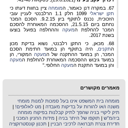
67. במקרה דנן כאמור, ה
מומחה
ציין בחוות דעתו כי
תקן ישראלי
1099 חלק 1.1 הרלבנטי לעניין עובי
הזכוכית, נכנס לתוקף ביון 9.2.15. הסכם המכר
נחתם ביום 21.5.15, ההסכמה המאוחרת להסכם
המכר להחלפת ה
מעקה
וההחלפה בפועל בוצעו
בשנת 2017.
68. מכאן, כי התקן רלבנטי, נשוא בדיקת מכון
ה
תקנים
, היה בתוקף הן במועד חתימת הסכם
המכר, הן במועד ההתקנה של ה
מעקה
המקורי, הן
במועד גיבוש ההסכמה המאוחרת להחלפת ה
מעקה
והן במועד התקנת ה
מעקה
החלופי."
מאמרים מקושרים
מומחה בית המשפט אינו בעל סמכות למנות מומחי
משנה ו/או להורות על בדיקות מעבדה
|
מט לאלופים!
|
תיק ליקויי בניה שהפך לתיק קבלנות בפיקוח מומחה
ביהמ"ש
|
תוקפו של היתר בניה
|
מידות החניון המכני
|
חדירת צנרת תברואה לרכיבי הבניין
|
תכנון קונסטרוקציה