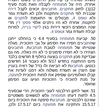
אחרת, היה על ה
מומחה
לקבלה וזאת מכח סעיף
12(ב) לחוק ה
תקנים
. ה
תובע
ים זכאים לקבל
דירה
שנבנית לפי ה
תקנים
והתקנות ולכן לא תעודת גמר
ולא
טופס 4
, מבטלים אי התאמות ל
תקנים
או
לתקנות, אחרת לא היו ניתנים אלפי
פסקי דין
מדי
שנה המפצים רוכשי דירות בגין
ליקויי בנייה
, למרות
קבלת תעודת גמר ו
טופס 4
.
50. קביעת ה
מומחה
בסעיף 4.4 כי בהחלט ייתכן
שה
תובע
ים הסירו את הסימון על גבי הזכוכית, מגלה
שנטייתו של ה
מומחה
לטובת ה
נתבע
ת. ה
תובע
ים
הצהירו כי לא הסירו סימונים כי לא היו כאלה, מה גם
שבדיקת מכון ה
תקנים
בוצעה בחלוף 8 חודשים בלבד
מיום ההתקנה בחודש 5/17 ולא כעבור 14 חודשים
כנטען. ה
נתבע
ת לא הביאה ולו בדל של ראיה בעניין
שם היצרן או תעודת משלוח ולא זימנו לעדות את
קבלן האלומיניום שסיפק את לוחות הזכוכית ל
מעקה
,
על מנת להוכיח כי הזכוכיות הגיעו עם הסימון
שהוסר.
51. אשר לתקן הרלבנטי לעובי הזכוכית, הרי שבסעיף
4.5 לחוות דעתו ה
מומחה
גלש לנושאים משפטיים
שאינם רלבנטיים. ה
נתבע
ת סיפקה את הזכוכית ביום
15.5.17 והתקינה את ה
מעקה
ביום 17.5.17 ולכן,