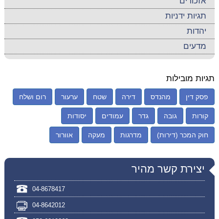
אזכורים
תגיות ידניות
יהדות
מדעים
תגיות מובילות
פסק דין
מהנדס
דירה
שטח
ערעור
רום ושלח
קורות
גובה
גדר
עמודים
יסודות
חוק המכר (דירות)
מדרגות
מעקה
אוורור
יצירת קשר מהיר
04-8678417
04-8642012