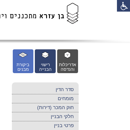
לג
כן
זי
אדריכלות
רישוי
ביקורת
והנדסה
הבנייה
מבנים
סדר הדין
מומחים
חוק המכר (דירות)
חלקי הבניין
פרטי בניין