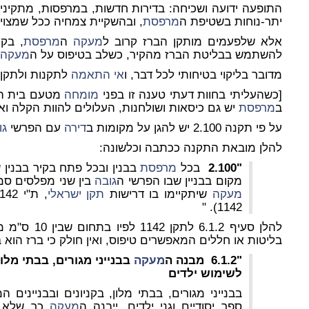
התופעה ידועה ושכיחה: בדירות חדשות, במרפסות, מתקינים "
יתר-נוחות בשטיפת ה
מרפסת
, ובהשקיית צמחיה ככל שמצוי
אלא שלפעמים מותקן הברז קרוב ל
מעקה
ה
מרפסת
, בקו
להשתמש בבליטת הברז מהקיר, כשלב בטיפוס על ה
מעקה
מדובר בליקוי בטיחותי לכל דבר, ו
אי התאמה
לתקנות ולתקן 1142 שעניינו מעקים
[כשהעליתי בחוות דעתי טענה זו בפני
מומחה
מטעם בית המש
ב
מרפסת
יש גם כיסאות ושולחנות, העלולים להוות הקלה וא
על פי תקנה 2.100 יש להגן על מקומות ב
דירה
עם הפרשי
גו
להלן מובאת התקנה ככתבה וכלשונה:
"2.100
בכל
מרפסת
בבנין ובכל פתח בקיר בבנין 
מקום בבניין שבו הפרשי ה
גובה
בין שני מפלסים סמוכים הוא 0.6 מ
מעקה
שיתקיימו בו דרישות
תקן ישראלי
, ת"י 1142 מעקים ו
1142). "
להלן סעיף 6.1.2 לתקן 1142 לפיו בתחום שבין 10 ס"מ מעל ה
בליטות או חללים המאפשרים טיפוס, ואין חולק כי ברז הוא ב
"6.1.2 מבנה ה
מעקה
בבנייני מגורים, בבתי מלון
לשימוש ילדים
בבנייני מגורים, בבתי מלון, בקניונים ובבניינים ה
ספר יסודיים וגני ילדים, ייבנה ה
מעקה
כך שלא יה