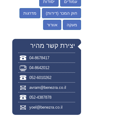
עמודים
יסודות
חוק המכר (דירות)
מדרגות
מעקה
אוורור
יצירת קשר מהיר
04-8678417
04-8642012
052-6010262
avram@benezra.co.il
052-4387878
yoel@benezra.co.il