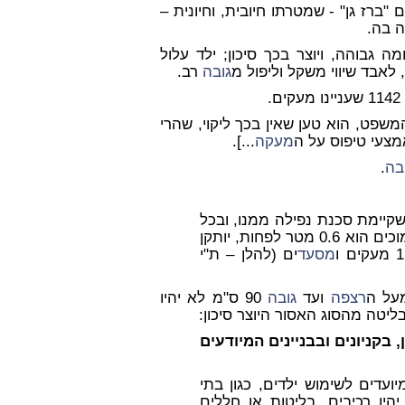
ברז גן" - שמטרתו חיובית, וחיונית –
ה בה.
מה גבוהה, ויוצר בכך סיכון; ילד עלול
, לאבד שיווי משקל וליפול מ
גובה
רב.
.
פט, הוא טען שאין בכך ליקוי, שהרי
מצעי טיפוס על ה
מעקה
...].
בה
.
שקיימת סכנת נפילה ממנו, ובכל
טר לפחות, יותקן
מסעד
ים (להלן – ת"י
רצפה
ועד
גובה
90 ס"מ לא יהיו
ליטה מהסוג האסור היוצר סיכון:
, בקניונים ובבניינים המיודעים
מיועדים לשימוש ילדים, כגון בתי
יו רכיבים, בליטות או חללים