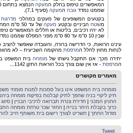
המאפשרים טיפוס בחלק ה
מעקה
שממנו נמדד
גובה
ה
מעקה
(סעיף 7.1).
בקטעים המשופעים של מעקים במהלכי
מדרגות
מ
שטח
הביניים ובקטע
מעקה
של עד 50 ס"מ המחבר שני מעקים במהלכי
לא יהיו רכיבים, בליטות או חללים המאפשרים טיפ
שבין 10 ס"מ עד 80 ס"מ מפני המפלס שממנו נמדד
עינינו הרואות, כי הדרישה ברורה, והעובדה שאפשר להציב כ
לנחות מחוץ לחלל ה
מרפסת
מהקומה השביעית – לא מהווה נ
יתירה מכך: אם תתקבל גישתו של
מומחה
בית המשפט בעני
ה
מרפסת
- אז אין שום צורך בכל הוראות התקן 1142...
מאמרים מקושרים
מומחה בית המשפט אינו בעל סמכות למנות מומחי משנה 
תיק ליקויי בניה שהפך לתיק קבלנות בפיקוח מומחה ביה
החניון המכני
|
חדירת צנרת תברואה לרכיבי הבניין
|
סיווג 
כרוך בקבלת היתר בנייה
|
החזר שכר טרחת מומחה התב
מודול החתך
|
תשריט לצורך רישום בית משותף חייב להת
Tweet