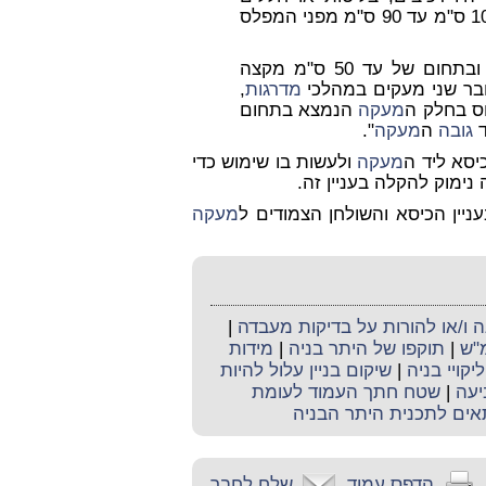
הנמצא בתחום 10 ס"מ עד 90 ס"מ מפני המפלס
ובתחום של עד 50 ס"מ מקצה
מדרגות
,
וס בחלק ה
מעקה
הנמצא בתחום
גובה
ה
מעקה
".
יסא ליד ה
מעקה
ולעשות בו שימוש כדי
ימוק להקלה בעניין זה.
ין הכיסא והשולחן הצמודים ל
מעקה
ו/או להורות על בדיקות מעבדה
|
מ"ש
|
תוקפו של היתר בניה
|
מידות
ליקויי בניה
|
שיקום בניין עלול להיות
יעה
|
שטח חתך העמוד לעומת
אים לתכנית היתר הבניה
הדפס עמוד
שלח לחבר