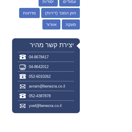
עמודים
יסודות
חוק המכר (דירות)
מדרגות
מעקה
אוורור
יצירת קשר מהיר
04-8678417
04-8642012
052-6010262
avram@benezra.co.il
052-4387878
yoel@benezra.co.il