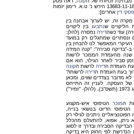
 מבחינת זכויותיו של ה
קונה
, ראה פסק
דינו של השופט אבישי קאופמן מבית השלום בחיפה, ת"א 13683-11-18 הירש נ' ט.א. רימון יזמות
פסקי דין
אחרים]:
מקרה זה, יש לערוך אבחנה בין
ת הליקויים ש
נתבע
ו בין ליקויים
ירה) עוד כשה
דירה
נמסרה (להלן:
שכים ונסתרים שמתגלים רק במועד
 העיקרי המאפשר לנו להבחין בין
ב-"בדיקה סבירה": "קנה המידה
 שנה מהעמדת הממכר לרשות
מן סביר לאחר הגילוי, הוא אם
בעת העמדת ה
דירה
לרשות ה
קונה
ך בעת העמדת ה
דירה
לרשותו?
 לא מדובר בצדדים שווים, ומכאן
ל העסקה. לעניין זה התייחס
", תשל"ג 1973 (תשס"ב), (להלן- "זמיר")
ות ה
מוכר
הטיפוסי איש-מקצוע
הטיפוסי הדיוט בנושאי בנייה,
הפוטנציאליים ניתנים לגילוי רק
 ניתן, אפוא, להתעלם מהכלל
נדרט הבדיקה הסבירה ובדרך זו לסווג
הנדרשת לפי החוק היא בדיקה