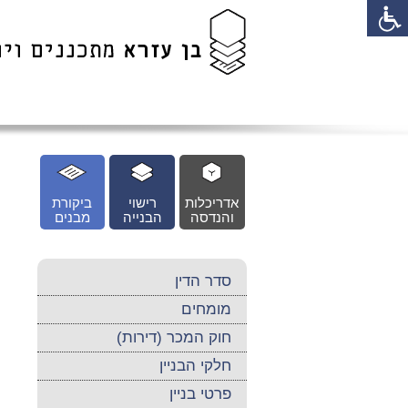
לג
כן
זי
אדריכלות
רישוי
ביקורת
והנדסה
הבנייה
מבנים
סדר הדין
מומחים
חוק המכר (דירות)
חלקי הבניין
פרטי בניין