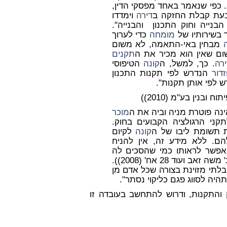
. כפי שנאמר באחד מפסקי הדין,
בעת קבלת החזקה ב
דירה
וימדדו
ייה וחוק התכנון והבנייה".
 בשירותיו של
מומחה
כדי לערוך
מבחין באי-התאמה, לא משום
ום שאין הוא מכיר את ה
תקנים
ירה
. כך, למשל, ה
קונה
הטיפוסי
זדור
הנדרש לפי תקנות התכנון
 לפי אותן תקנות".
ינה פוטרת מניה וביה את ה
מוכר
י הרגולציה הקבועים בחוק.
 תשומת ליבו של ה
קונה
לקיום
ם. ללא מידע זה, אין להניח
אפשר לראותו כמי שהסכים לה
י.ר. אחים עזרא חברה לבניין בע"מ נ' משה זאב ועוד 28 אח' (2008)).
לתי מזוינת בצורה שכל אדם מן
תהיה לסווג פגם כליקוי נסתר".
והתקנות, ודרוש להתחשב בעובדה זו