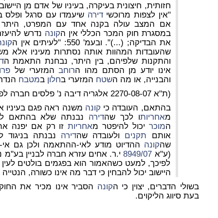
חזותית, חיצונית בעיקרה, בעיניו של אדם מן היישוב
"אין לצפות מרוכשי
דירה
שיעמדו עם סרגל ופלס 
אם המצב עולה בקנה אחד עם המפרט, היתר הבנ
במסגרת חוק המכר הכללי אין ה
קונה
נדרש להיעזר
את הבדיקה; (...)". ובעמ' 550: "לעיתים אין ה
קונה
שהעובדות המהוות אותה נסתרות מעיניו אלא מש
והתקנות שלפיהם, בין היתר, נבחנת התאמת ה
ד
אינו יודע מן הסתם מהו ה
רוחב
המזערי של
פרו
והבנייה, או מה ה
שטח
המזערי ב
חלון
ב
מטבח
הנדרש
(ת"א 2270-08-07 אלגריה דיבה נ' פלסים חברה לפיתוח ובנין בע"מ (2010))
בהתאם, העובדה כי
קונה
משנה
ראה פגם בעיניו א
מ
אחריות
ו לכך שה
דירה
נבנתה שלא בהתאם לתקנ
ה
מוכר
יכול להיפטר מ
אחריות
זו רק אם יפנה את
אותם
תקנים
ולעובדה שה
דירה
נבנתה בניגוד לה
שה
קונה
ההדיוט מודע לאי-ההתאמה ולכן גם אי-
(ע"א
8949/07
לפיכך, למעט כשהאמור הוא בפגמים בולטים לעין ב
היישוב יכול להבחין כי דבר מה אינו כשורה, הנטייה 
בשולי הדברים, יצוין כי ה
קונה
הסביר אינו מכיר את החוק 
בעת סיווג הליקוים.