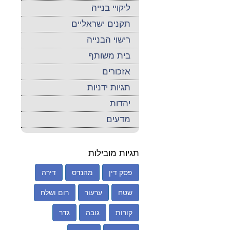
ליקויי בנייה
תקנים ישראליים
רישוי הבנייה
בית משותף
אזכורים
תגיות ידניות
יהדות
מדעים
תגיות מובילות
פסק דין
מהנדס
דירה
שטח
ערעור
רום ושלח
קורות
גובה
גדר