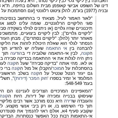
האבחנה בין ליקוי גלוי לבין ליקוי נסתר, היא בעלת חשיבות
ובניה (1977) בע"מ, להלן ציטוט רלוונטי [עם הסתמכות על
"לאור האמור לעיל, מצאתי כי בהתחשב בנסיבות 
סוגי הליקויים הרלוונטיים. שומה עלינו לסווג א
תיכנוניים שהיו גלויים (או ניתנים לגילוי בשקידה סב
"ליקויים גלויים"); לבין ליקויים ביצועיים, מתמ
מאוחר יותר (להלן: "ליקויים נסתרים"). מבחן העזר
הנסתר לגלוי הוא שאלת היכולת לזהות את הליקוי 
להבחנה בין
אי התאמה
שעליה יש להודיע תוך
ה
קונה
, לבין אי-התאמה שלגביה די ב
הודעה
תוך ז
ניתן היה לגלות את אי ההתאמה בבדיקה סבירה 
או לאו. מהי אותה "בדיקה סבירה" שעל ה
קונה
לערו
בהסתכלות על ה
מוכר
/הקבלן אל מול ה
קונה
ברי כי
גם ייגזר הנטל שנטיל על ה
קונה
בשלב הראשוני ש
המלומד א' זמיר בספרו '
חוק המכר (דירות)
בעמ' 548-549:
"המאפיינים המרכזיים הצריכים לענייננו הם הי
שעיסוקו בבנייה ומכירה של דירות, היות ה
קונה
והעובדה ש
דירה
היא נכס מורכב אשר רבים מליקוייו 
תוך כדי השימוש בו, או רק ביבי אנשי מקצוע.
לא
שקובע סעיף 4א, אולם ראוי להנמיך את סט
אי-התאמות רבות ככל האפשר כנסתרות
.
הבדיקה 