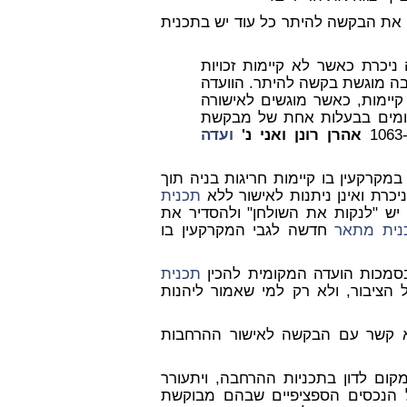
 את הבקשה להיתר כל עוד יש בתכנית
ניכרת כאשר לא קיימות זכויות
ה בה מוגשת בקשה להיתר. הוועדה
קיימות, כאשר מוגשים לאישורה
רשומים בבעלות אחת של מבקשת
אהרן רונן ואני נ'
ועדה
מקרקעין בו קיימות חריגות בניה תוך
יכרת ואינן ניתנות לאישור ללא
תכנית
יש "לנקות את השולחן" ולהסדיר את
נית מתאר
חדשה לגבי המקרקעין בו
מכות הועדה המקומית להכין
תכנית
הציבור, ולא רק למי שאמור ליהנות
א קשר עם הבקשה לאישור ההרחבות
ום לדון בתכניות ההרחבה, ויתעורר
 הנכסים הספציפיים שבהם מבוקשת