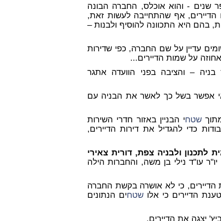
 שנים - והוא אוכלס, החברה הבונה
הדיירים, אף שהתחייבה לעשות זאת,
 בהם היא התכוונה להוסיף ולבנות –
ומים עדיין על שם החברה, כפי שדירות
חוזה על שמות הדיירים...
בניה – והציבה בפני הוועדה אתגר
 ואי אפשר בשל כך לאשר את הבניה עם
מתוך
שטח
י הבניין באזור חדרי השירות
דות כדי להגדיל את דירות הדיירים,
ת לתכנון ולבניה צפת, דורית צאירי
יו"ר עו"ד נילי בן משה, והחברות הילה
ת הדיירים, כי לא אושרה בקשת החברה
ענת הדיירים כי אלו
שטח
ים הנתונים
יץ' יצגה את הדיירים.