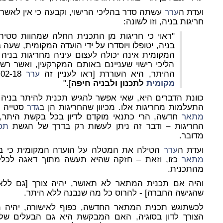
ועדת ה
ערר
עשתה סדר בהליכי הרישוי, וקבעה כי אין לאשר
חריגות בניה, וזו לשונה:
"ראוי כי חריגות מן התכנית החלה שמהוות סטיה 
בניה, יטופלו ויוסדרו על ידי הועדה המקומית, שע
המקומית אינה יכולה לעצום עיניה מחריגות בניה 
הליכי רישוי שעניינם באותם המקרקעין, ואשר 
ההיתר, היא העוררת [ראו לעניין זה
ערר
1063-02-18
מקומית
לתכנון ולבניה חיפה
]."
כוונת הדברים היא, שאי אפשר להגיש תכנית להיתר בניה ב
התעלמות מחריגות אלו. מכיוון שהחריגות הן ב
גדר
סטייה נ
מתאר
חדשה, הרי כתנאי מוקדם לדיון בכל בקשת היתר, 
החריגות – ודבר זה ניתן לעשות רק בדרך של הגשת
תכ
מדובר.
ועדת ה
ערר
הטילה את המטלה על הועדה המקומית כי בס
מתאר
כזו, וזאת – חזקה שהיא תעשה מתוך דאגה לכלל 
מהתכנית.
והיה אם תכנית המתאר לא תאושר, יהיה צורך [גם לל
שהגישה החברה] - להרוס כל מה שנבנה ללא היתר.
לכשתוגש תכנית המתאר החדשה, כפוף לאישורה, יהיה מק
הצורך לדון בסוגיה, האם המבקשת היא גם הבעלים של