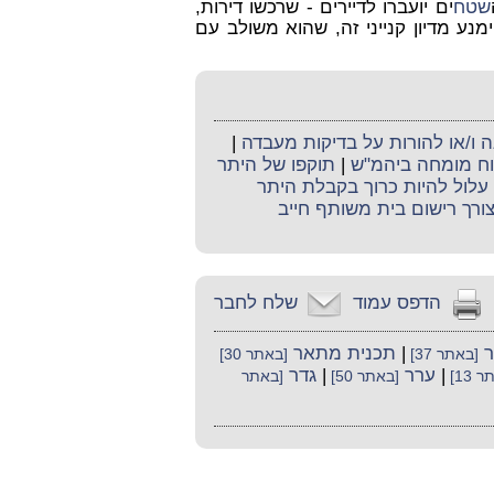
שטח
ים יועברו לדיירים - שרכשו דירות,
מנע מדיון קנייני זה, שהוא משולב עם
ו/או להורות על בדיקות מעבדה
|
קוח מומחה ביהמ"ש
|
תוקפו של היתר
ן עלול להיות כרוך בקבלת היתר
ורך רישום בית משותף חייב
הדפס עמוד
שלח לחבר
ר
|
תכנית מתאר
[באתר 37]
[באתר 30]
|
ערר
|
גדר
 13]
[באתר 50]
[באתר