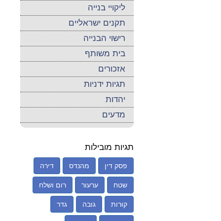
ליקויי בנייה
תקנים ישראליים
רישוי הבנייה
בית משותף
אזכורים
תגיות ידניות
יהדות
מדעים
תגיות מובילות
פסק דין
מהנדס
דירה
שטח
ערעור
רום ושלח
קורות
גובה
גדר