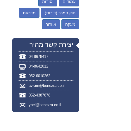
עמודים
יסודות
חוק המכר (דירות)
מדרגות
מעקה
אוורור
יצירת קשר מהיר
04-8678417
04-8642012
052-6010262
avram@benezra.co.il
052-4387878
yoel@benezra.co.il