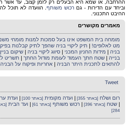
ההרחבה, או שמא היא הבעלים רק לזמן קצוב, עד אשר ה
וביחד עם הדירות - גם
רכוש משותף
. הוועדה לא תוכל להי
ההיבט התכנוני.
מאמרים מקושרים
מומחה בית המשפט אינו בעל סמכות למנות מומחי משנה 
מט לאלופים!
|
תיק ליקויי בניה שהפך לתיק קבלנות בפי
בניה
|
מידות החניון המכני
|
סיווג ליקויי בניה
|
שיקום בניי
בנייה
|
שטח חתך העמוד לעומת מודול החתך
|
תשריט לצ
להתאים לתכנית היתר הבניה
|
אחריות ופיקוח על הבניה
Tweet
רום ושלח
|
ועדה מקומית
|
ועדת ער
[באתר 355]
[באתר 100]
|
שטח
|
רכוש משותף
|
ועד הבית
[באתר 396]
[באתר 61]
[באתר
284]