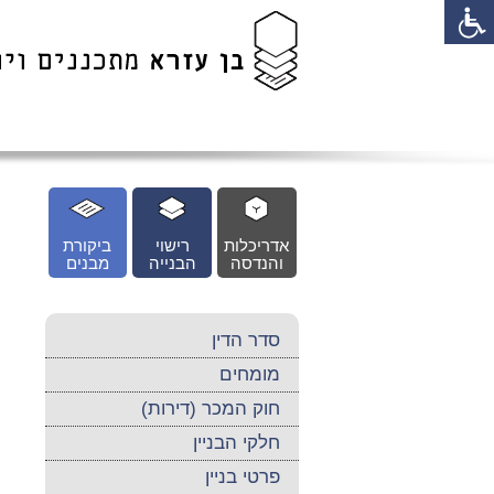
לג
כן
זי
אדריכלות
רישוי
ביקורת
והנדסה
הבנייה
מבנים
סדר הדין
מומחים
חוק המכר (דירות)
חלקי הבניין
פרטי בניין