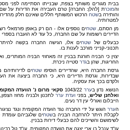
בבית מגורים משותף בצפת, שבנייתו הסתיימה לפני מספר
וה
מוכר
ת [להלן: החברה] טרם העבירה את הדירות על שם 
והותירה ב
שטח
הרכוש המשותף חללים שאינם חלק מהדירות,
למטרותיה.
מן הסתם,
שטח
ים נוספים אלו - הם רק באופן פורמאלי רש
הדיירים רשומות על שם החברה, כל עוד לא הועברו בספרי א
כבעלים של
שטח
ים אלו, הגישה החברה בקשה להיתר 
תכנוני-קנייני מורכב לענות בו.
יצוין כי הבניה חורגת בבניין זה מאחוזי הבניה המותרים,
החריגות, שהן ב
גדר
סטייה ניכרת.
גרסת החברה היא, שהדיירים הוסיפו
שטח
ים לדירותיהם 
שבדירות, וגרסת הדיירים היא, כי החברה ביצעה את העבו
ולקדם בכך את עסקיה.
הנושא נדון ב
ערר
1043/22
סקאי מרום נ' הוועדה המקומי
ואלחנן שליש,
בפני
ועדת
ערר
לתכנון ולבניה מחוז הצפון, 
הייבלום ואורלי עין דר נעים.
ה
ערר
הוגש על ידי החברה נגד הועדה המקומית ונגד נציגו
לקבלת היתר להרחבה הבניה ב
שטח
ים שלגביהם עומדת ט
לשימושם והשייכים להם כבעלי דירות בבניין.
עו"ד ענבל בן ארי יצגה את הוועדה המקומית, עו"ד טל רבינוב