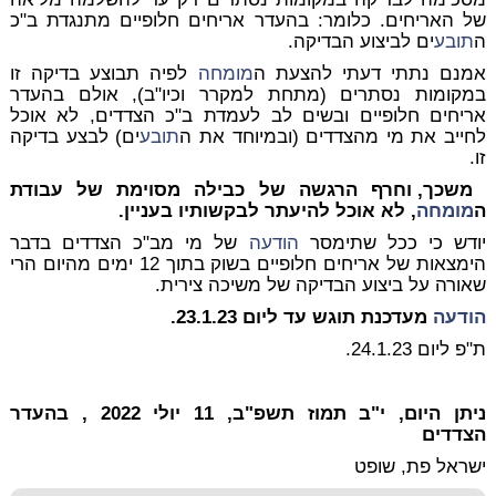
של האריחים. כלומר: בהעדר אריחים חלופיים מתנגדת ב"כ
ה
תובע
ים לביצוע הבדיקה.
אמנם נתתי דעתי להצעת ה
מומחה
לפיה תבוצע בדיקה זו
במקומות נסתרים (מתחת למקרר וכיו"ב), אולם בהעדר
אריחים חלופיים ובשים לב לעמדת ב"כ הצדדים, לא אוכל
לחייב את מי מהצדדים (ובמיוחד את ה
תובע
ים) לבצע בדיקה
זו.
משכך, וחרף הרגשה של כבילה מסוימת של עבודת
ה
מומחה
, לא אוכל להיעתר לבקשותיו בעניין.
יודש כי ככל שתימסר
הודעה
של מי מב"כ הצדדים בדבר
הימצאות של אריחים חלופיים בשוק בתוך 12 ימים מהיום הרי
שאורה על ביצוע הבדיקה של משיכה צירית.
הודעה
מעדכנת תוגש עד ליום 23.1.23.
ת"פ ליום 24.1.23.
ניתן היום, י"ב תמוז תשפ"ב, 11 יולי 2022 , בהעדר
הצדדים
ישראל פת, שופט