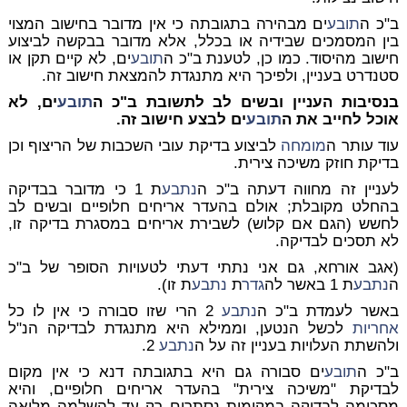
ב"כ ה
תובע
ים מבהירה בתגובתה כי אין מדובר בחישוב המצוי
בין המסמכים שבידיה או בכלל, אלא מדובר בבקשה לביצוע
חישוב מהיסוד. כמו כן, לטענת ב"כ ה
תובע
ים, לא קיים תקן או
סטנדרט בעניין, ולפיכך היא מתנגדת להמצאת חישוב זה.
בנסיבות העניין ובשים לב לתשובת ב"כ ה
תובע
ים, לא
אוכל לחייב את ה
תובע
ים לבצע חישוב זה.
עוד עותר ה
מומחה
לביצוע בדיקת עובי השכבות של הריצוף וכן
בדיקת חוזק משיכה צירית.
לעניין זה מחווה דעתה ב"כ ה
נתבע
ת 1 כי מדובר בבדיקה
בהחלט מקובלת; אולם בהעדר אריחים חלופיים ובשים לב
לחשש (הגם אם קלוש) לשבירת אריחים במסגרת בדיקה זו,
לא תסכים לבדיקה.
(אגב אורחא, גם אני נתתי דעתי לטעויות הסופר של ב"כ
ה
נתבע
ת 1 באשר לה
גדר
ת
נתבע
ת זו).
באשר לעמדת ב"כ ה
נתבע
2 הרי שזו סבורה כי אין לו כל
אחריות
לכשל הנטען, וממילא היא מתנגדת לבדיקה הנ"ל
ולהשתת העלויות בעניין זה על ה
נתבע
2.
ב"כ ה
תובע
ים סבורה גם היא בתגובתה דנא כי אין מקום
לבדיקת "משיכה צירית" בהעדר אריחים חלופיים, והיא
מסכימה לבדיקה במקומות נסתרים רק עד להשלמה מליאה