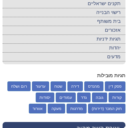
תקנים ישראליים
רישוי הבנייה
בית משותף
אזכורים
תגיות ידניות
יהדות
מדעים
תגיות מובילות
פסק דין
מהנדס
דירה
שטח
ערעור
רום ושלח
קורות
גובה
גדר
עמודים
יסודות
חוק המכר (דירות)
מדרגות
מעקה
אוורור