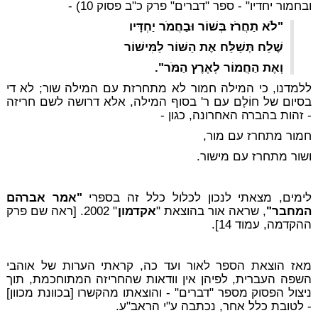
ובחמור יחדיו" - ספר "דברים" פרק כ"ב פסוק 10) -
"לֹא תַחֲרֹז בְּשׁוֹר וּבַחֲמֹר יַחְדָּיו
שֶׁלַח תְּשַׁלַּח אֶת הַשּׁוֹר לַמִּישׁוֹר
וְאֶת הַחֲמוֹר לְאֶרֶץ הַמֹּר".
ללמדנו, כי המילה חמור לא מתחרזת עם המילה שור; לא די
בסיום של חוֹלָם עם ר' בסוף המילה, אלא דרושה לשם חריזה
- זהות
בהברה האחרונה
, כגון -
חמור מתחרז עם מור,
ושור מתחרז עם מישור.
לימים, מצאתי לנכון לכלול כלל זה בספרי
"אמר אברהם
המחבר"
, שראה אור בהוצאת "
אקדמון
" 2002. [ראה שם פרק
ההקדמה, עמוד 14].
מאז הוצאת הספר לאור ועד כה, קראתי הערות של אוהבי
השפה העברית, לפיהן אין וודאות שהחריזה המתוחכמת, תוך
ניצול הפסוק מספר "דברים" - והוצאתו מהקשרו [בכוונת מכוון]
- לטובת כלל אחר, נכתבה ע"י הראב"ע.