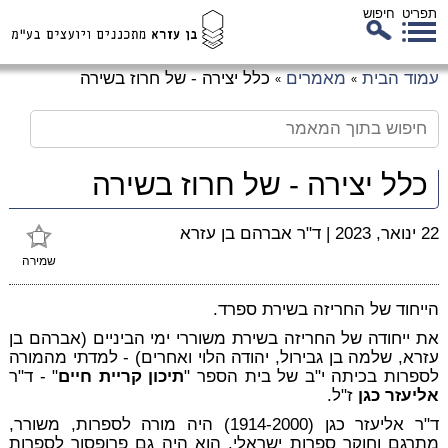
תפריט
חיפוש
לג
עמוד הבית
מאמרים
כלל יצירה - של חרוז בשירה
»
»
כן
זי
כלל יצירה - של חרוז בשירה
22 ינואר, 2023
|
ד"ר אברהם בן עזרא
שמירה
הייחוד של החריזה בשירת ספרד.
את ייחודה של החריזה בשירת משוררי ימי הביניים (אברהם בן
עזרא, שלמה בן גבירול, יהודה הלוי ואחרים) - למדתי מהמורה
לספרות בכיתה י"ב של בית הספר "
תיכון קריית חיים
" - ד"ר
אליעזר כגן
ז"ל.
ד"ר אליעזר כגן (1914-2000) היה מורה לספרות, משורר,
מתרגם וחוקר ספרות ישראלי. הוא היה גם פרופסור לספרות