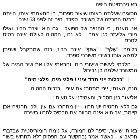
באוניברסיטת חיפה .
הסוגיה שעלתה באותו שיעור ספרות, בו התעמתי איתו, הייתה
- דרגת החריזה של משוררי ספרד. היה זה לפני 63 שנה.
אני טענתי, כי ההטיה של הפועל - גם היא יוצרת חרוז, ואילו
מורי אליעזר כגן אמר - לא נכון, ההטיה לעולם אינה בסיס
לחרוז.
כלומר; "שֶׁלְּךָ" ו-"אִתְּךָ" אינם חרוז, כזה שמתקבל ושניתן
למצוא אותו בשירי משוררי ספרד.
... הלכתי לעשות שיעורי בית, והבאתי אליו את שיר המים של
המשורר שלמה בן גבירול -
"ככלות ייני תרד עיני / פלגי מים, פלגי מים".
הנה, טענתי,
ייני
מתחרז עם
עיני
- בזכות ההטיה.
אליעזר כגן הסביר,
והעמידני על טעותי:
גם ללא ההטיה יש חרוז - יין מתחרז עם עין, ולכן ההטיה אכן
קיימת, אך היא אינה מהווה את הבסיס לחרוז בשירה.
באותו שיעור, סיפר לנו המורה, על נימה הומוריסטית שבדברי
הראב"ע - כאשר אמר (בהקשר עם הפסוק "לא תחרוש בשור