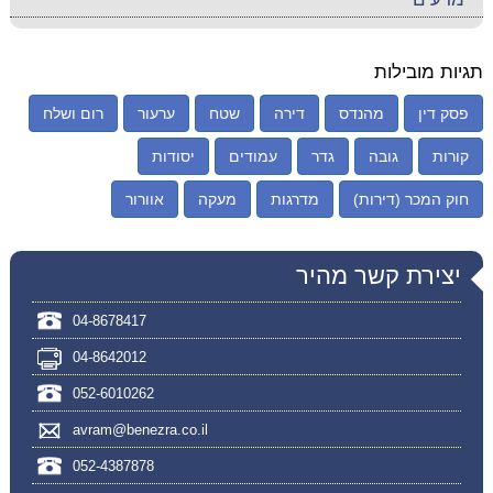
תגיות מובילות
פסק דין
מהנדס
דירה
שטח
ערעור
רום ושלח
קורות
גובה
גדר
עמודים
יסודות
חוק המכר (דירות)
מדרגות
מעקה
אוורור
יצירת קשר מהיר
04-8678417
04-8642012
052-6010262
avram@benezra.co.il
052-4387878