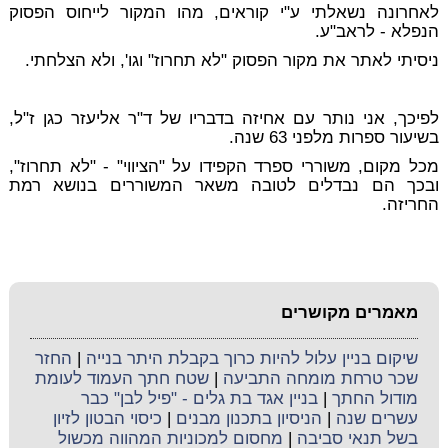
לאחרונה נשאלתי ע"י קוראים, מהו המקור לייחוס הפסוק
הנפלא - לראב"ע.
ניסיתי לאתר את מקור הפסוק "לא תחרוז" וגו', ולא הצלחתי.
לפיכך, אני נותר עם אחיזה בדבריו של ד"ר אליעזר כגן ז"ל,
בשיעור ספרות מלפני 63 שנה.
מכל מקום, משוררי ספרד הקפידו על "הציווי" - "לא תחרוז",
ובכך הם נבדלים לטובה משאר המשוררים בנושא רמת
החריזה.
מאמרים מקושרים
שיקום בניין עלול להיות כרוך בקבלת היתר בנייה
|
החזר
שכר טרחת מומחה התביעה
|
שטח חתך העמוד לעומת
מודול החתך
|
בניין אגד בת גלים - "פיל לבן" כבר
עשרים שנה
|
הניסיון בתכנון מבנים
|
כיסוי הבטון לזיון
בשל תנאי סביבה
|
מחסום למכוניות המהווה מכשול