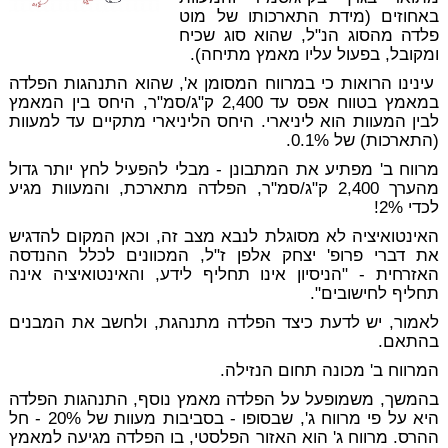
באחוזים (מידת התארכותו של מוט
פלדה מהסוג הנ"ל, שהוא סוג שכיח
ומקובל, בפעול עליו מאמץ מתיחה).
עינינו הרואות כי במרווח המסומן א', שהוא התנהגות הפלדה
במאמץ בטווח אפס עד 2,400 ק"ג/סמ"ר, היחס בין המאמץ
לבין המעוות הוא ליניארי. היחס הליניארי מתקיים עד למעוות
(התארכות) של 0.1%.
מרווח ב' מפתיע את המתבונן - מבלי להפעיל לחץ יותר גדול
מהערך 2,400 ק"ג/סמ"ר, הפלדה מתארכת, והמעוות מגיע
לכדי 2%!
האינטואיציה לא מסוגלת לנבא מצב זה, וכאן המקום להדגיש
את דברי פרופ' יצחק אלפן ז"ל, המכוונים לכלל ההנדסה
האזרחית - "הניסיון אינו תחליף לידע, והאינטואיציה אינה
תחליף לחישובים".
לאמור, יש
לדעת
כיצד הפלדה מתנהגת,
ולחשב
את המבנים
בהתאם.
המרווח ב' מכונה תחום הנזילה.
בהמשך, משמופעל על הפלדה מאמץ נוסף, התנהגות הפלדה
היא על פי מרווח ג', שבסופו - בסביבות מעוות של 20% - חל
ההרס. מרווח ג' הוא האזור הפלסטי, בו הפלדה מגיעה למאמץ