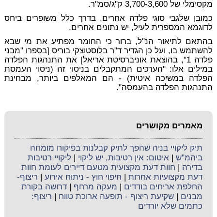
מקסימלי של 3,700-3,600 ק"ג/סמ"ר.
כמובן שלגבי סוגי פלדה אחרים, בדרך כלל משופרים ביחס
לדוגמא המספרית לעיל, יש נתונים אחרים.
בהתאם לתיאור הנ"ל, ברור כי החומר מפתיע את מי שבא
להשתמש בו, ועל כן הגדיר ד"ר בלוסטוצקי בוריס [בספרו "מבני
פלדה 1", בהוצאת אוניברסיטת אריאל] את התנהגות הפלדה
במילים אלו: "הערכים המתקבלים בניסוי זה (ניסוי העמסת
הפלדה במשיכה איטית) - הם המאלפים ביותר, מבחינת
התנהגות הפלדה בהעמסה".
מאמרים מקושרים
תיק ליקויי בניה שהפך לתיק קבלנות בפיקוח מומחה
ביהמ"ש
|
איטום: אין רטיבות, יש ליקוי
|
ליקויי רטיבות
בדירה
|
חוות דעת מקצועית מטעם דיירים לעומת חוות
דעת מקצועיות אחרות
|
חיפוי חוץ - ניתוח אירוע
|
ריצוף-
החלפת אריחים בודדים
|
מעקה מרחף
|
דרושה בקורת
מבנים
|
שקיעת ריצוף - תופעה ארוכת טווח
|
ריצוף:
כתמים שלא יורדים