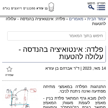
תפריט
חיפוש
לג
עמוד הבית
מאמרים
פלדה: אינטואיציה בהנדסה - עלולה
»
»
כן
להטעות
זי
פלדה: אינטואיציה בהנדסה -
עלולה להטעות
14 מאי, 2023
|
ד"ר אברהם בן עזרא
שמירה
התנהגות הפלדה במאמצי מתיחה
מפתיעה ואינה ניתנת לניבוי.
להלן מובא גרף המתאר פלדת בניין -
מאמץ לעומת מעוות; המאמץ
מתואר בגרף בק"ג/סמ"ר והמעוות