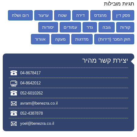
תגיות מובילות
פסק דין
מהנדס
דירה
שטח
ערעור
רום ושלח
קורות
גובה
גדר
עמודים
יסודות
חוק המכר (דירות)
מדרגות
מעקה
אוורור
יצירת קשר מהיר
04-8678417
04-8642012
052-6010262
avram@benezra.co.il
052-4387878
yoel@benezra.co.il