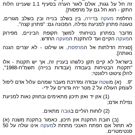
זה חל על גגות, אולם לאור הערה בסעיף 1.1 שעניינו חלות
התקן - הוא חל גם על מרפסות].
החלפת
מעקה
ב
דירה
, בין בשלב בנייה ובין בשלב מגורים,
טעונה פתרון למניעת נפילה, המכונה גם: "פתרון קצה".
מדובר בפתרון בטיחותי למשך תקופת הביניים, מפירוק
ה
מעקה
הקיים ועד להתקנת ה
מעקה
החדש.
[סגירת הדלתות אל ה
מרפסת
, או שילוט - לא יוצרים הגנה
נאותה].
בישראל לא קיים תקן כלשהו בעניין זה, אך יש תקנות - אלו
"תקנות הבטיחות בעבודה (עבודות בנייה) תשמ"ח-1988",
להלן ציטוט רלוונטי:
"9. (א) מ
שטח
עבודה ומדרכת מעבר שמהם עלול אדם ליפול
לעומק העולה על 2 מטר יהיו גדורים על ידי-
(1) אזן יד ואזן תיכון מתאימים ובחוזק נאות למניעת
נפילת אדם;
(2) לוחות רגליים ב
גובה
מתאים.
(ב) חובת התקנת אזן תיכון, כאמור בתקנת משנה (א)
לא תחול אם הפתח האנכי מתחת ל
מעקה
אינו עולה על 50
סנטימטרים.