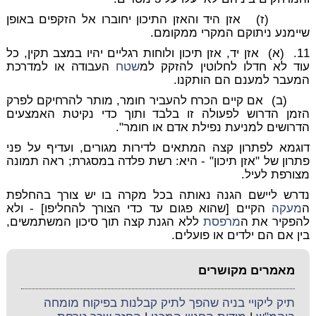
(ז) אזן היד והאזן התיכון יחוברו אל הזקפים באופן
שיימנע ניתוקם המקרי ממקומם.
11. (א) אזן יד, אזן תיכון ולוחות רגליים יהיו במצב תקין, כל
עוד לא חדלו לחלוטין להזקק למ
שטח
העבודה או למדרכת
המעבר למענם הם הותקנו.
(ב) אם קיים הכרח להעביר חומר, מותר להרחיקם לפרק
הזמן הדרוש לפעולה זו בלבד ותוך כדי נקיטת האמצעים
הדרושים למניעת נפילת אדם או חומר".
דוגמא לפתרון קצה המתאים לדירות מגורים, ועדיף על פני
פתרון של "אזן תיכון" - היא: רשת פלדה במסגרת; ראה תמונה
מצורפת לעיל.
נדרש ליישם הגנה נאותה בכל מקרה בו יש צורך בהחלפת
ה
מעקה
הקיים [שהוא פגום עד כדי הצורך להחליפו] - ולא
להפקיר את ה
מרפסת
ללא הגנת קצה תוך סיכון המשתמשים,
בין אם הם ילדים או פועלים.
מאמרים מקושרים
תיק ליקויי בניה שהפך לתיק קבלנות בפיקוח מומחה