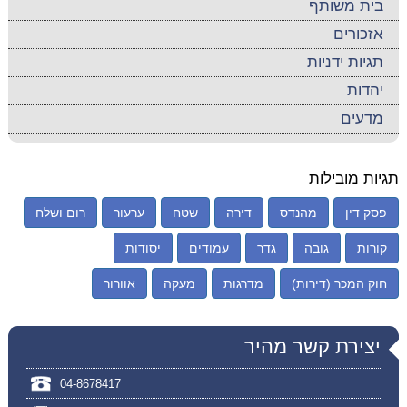
בית משותף
אזכורים
תגיות ידניות
יהדות
מדעים
תגיות מובילות
פסק דין
מהנדס
דירה
שטח
ערעור
רום ושלח
קורות
גובה
גדר
עמודים
יסודות
חוק המכר (דירות)
מדרגות
מעקה
אוורור
יצירת קשר מהיר
04-8678417