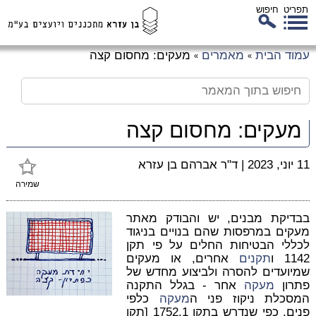
תפריט
חיפוש
לג
עמוד הבית
מאמרים
מעקים: מחסום קצה
»
»
כן
זי
מעקים: מחסום קצה
11 יוני, 2023
|
ד"ר אברהם בן עזרא
שמירה
בבדיקת מבנים, יש והבודק מאתר
מעקים במרפסות שהם בנויים בניגוד
לכללי הבטיחות החלים על פי תקן
1142 ו
תקנים
אחרים, או מעקים
שמיועדים להסרה ולביצוע מחדש של
פתרון
מעקה
אחר - בגלל התקנה
המסכלת ניקוז פני ה
מעקה
כלפי
פנים, כפי שנדרש בתקן 1752.1 [תקן