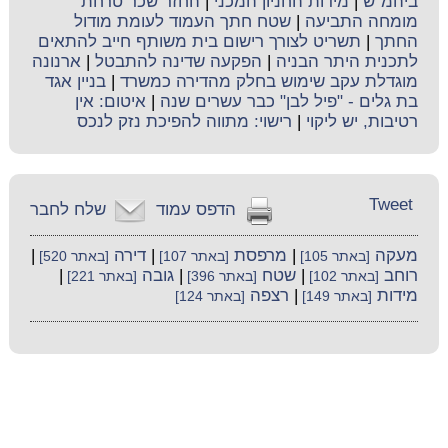
ביהמ"ש
|
מידות החניון המכני
|
החזר שכר טרחת
מומחה התביעה
|
שטח חתך העמוד לעומת מודול
החתך
|
תשריט לצורך רישום בית משותף חייב להתאים
לתכנית היתר הבניה
|
הפקעה שדינה להתבטל
|
ארנונה
מוגדלת עקב שימוש בחלק מהדירה כמשרד
|
בניין אגד
בת גלים - "פיל לבן" כבר עשרים שנה
|
איטום: אין
רטיבות, יש ליקוי
|
רישוי: מתווה להפיכת נזק לנכס
Tweet
הדפס עמוד
שלח לחבר
מעקה
|
מרפסת
|
דירה
|
[באתר 105]
[באתר 107]
[באתר 520]
רוחב
|
שטח
|
גובה
|
[באתר 102]
[באתר 396]
[באתר 221]
מידות
|
רצפה
[באתר 149]
[באתר 124]