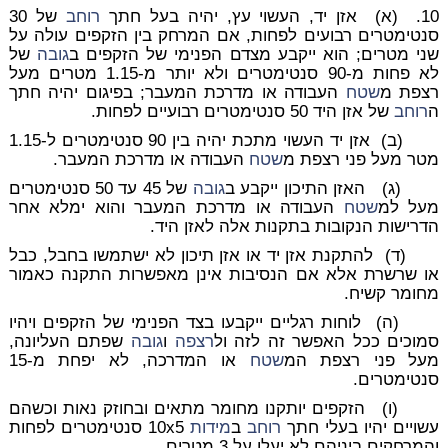
10. (א) אזן יד, העשוי עץ, יהיה בעל חתך
רוחב
של 30
סנטימטרים רבועים לפחות, אם המרחק בין הזקפים עולה על
שני מטרים; הוא ייקבע מצדם הפנימי של הזקפים ב
גובה
של
לא פחות מ-90 סנטימטרים ולא יותר מ-1.15 מטרים מעל
רצפת מ
שטח
העבודה או מדרכת המעבר; בפיגום יהיה חתך
ה
רוחב
של אזן היד 50 סנטימטרים רבועיים לפחות.
(ב) אזן יד העשוי מתכת יהיה בין 90 סנטימטרים ל-1.15
מטר מעל פני רצפת מ
שטח
העבודה או מדרכת המעבר.
(ג) האזן התיכון ייקבע ב
גובה
של 45 עד 50 סנטימטרים
מעל למ
שטח
העבודה או מדרכת המעבר והוא ימלא אחר
הדרישות הנקובות בתקנות אלה לאזן היד.
(ד) להתקנת אזן יד או אזן תיכון לא ישתמשו בחבל, כבל
או שרשרת אלא אם הנסיבות אינן מאפשרות התקנה כאמור
מחומר קשיח.
(ה) לוחות רגליים ייקבעו בצד הפנימי של הזקפים ויהיו
סמוכים ככל האפשר זה לזה ול
רצפה
ו
גובה
שפתם העליונה,
מעל פני רצפת המ
שטח
או המדרכה, לא יפחת מ-15
סנטימטרים.
(ו) הזקפים יותקנו מחומר מתאים ובחוזק נאות וכשהם
עשויים יהיו בעלי חתך
רוחב
ב
מידות
10x5 סנטימטרים לפחות
והמרחקים ביניהם לא יעלו על 3 מטרים.