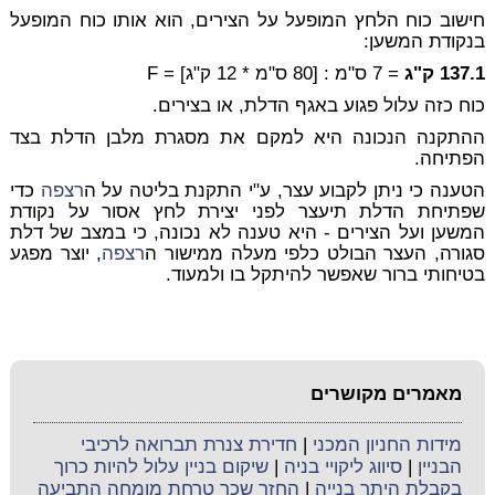
חישוב כוח הלחץ המופעל על הצירים, הוא אותו כוח המופעל
בנקודת המשען:
137.1 ק"ג
= 7 ס"מ : [80 ס"מ * 12 ק"ג] = F
כוח כזה עלול פגוע באגף הדלת, או בצירים.
ההתקנה הנכונה היא למקם את מסגרת מלבן הדלת בצד
הפתיחה.
הטענה כי ניתן לקבוע עצר, ע"י התקנת בליטה על ה
רצפה
כדי
שפתיחת הדלת תיעצר לפני יצירת לחץ אסור על נקודת
המשען ועל הצירים - היא טענה לא נכונה, כי במצב של דלת
סגורה, העצר הבולט כלפי מעלה ממישור ה
רצפה
, יוצר מפגע
בטיחותי ברור שאפשר להיתקל בו ולמעוד.
מאמרים מקושרים
מידות החניון המכני
|
חדירת צנרת תברואה לרכיבי
הבניין
|
סיווג ליקויי בניה
|
שיקום בניין עלול להיות כרוך
בקבלת היתר בנייה
|
החזר שכר טרחת מומחה התביעה