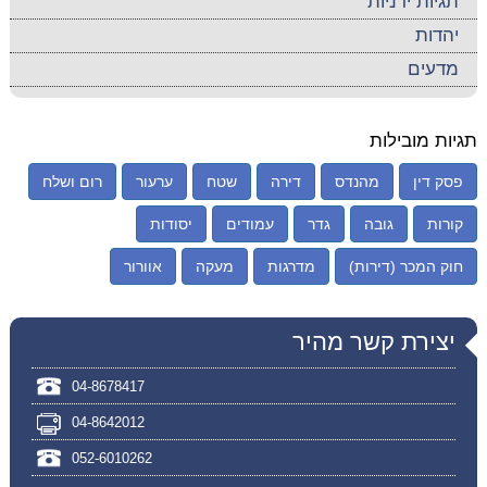
תגיות ידניות
יהדות
מדעים
תגיות מובילות
פסק דין
מהנדס
דירה
שטח
ערעור
רום ושלח
קורות
גובה
גדר
עמודים
יסודות
חוק המכר (דירות)
מדרגות
מעקה
אוורור
יצירת קשר מהיר
04-8678417
04-8642012
052-6010262