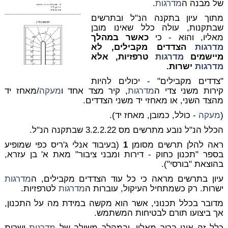
של מבנה ה
מדרגות
.
מתוך עיון בתקנה הנ"ל ובתרשים
שבתקנות, עולה כלל שאינו מובן
מאליו, והוא - כי
כאשר במהלך
מדרגות
הצדדים מקבילים, לא
מיישמים
מדרגות
טרפזיות, אלא
מדרגות
ישרות.
"צדדים מקבילים" - יכולים להיות
קירות משני צדי ה
מדרגות
, קיר מצד אחד ו
מעקה
/מאחז יד
מהצד השני, או מאחזי יד משני הצדדים.
(
מעקה
- כולל, כמובן, מאחז יד).
הכלל הנ"ל נובע מתרשים מס 3.2.2.22 שבתקנה הנ"ל.
ראה להלן תרשים מסומן
1
(בעיבוד אנלי ג'ריס כפי שמופיע
בספר "תכנון כחוק - דירות ומבני ציבור" מאת א' בן עזרא,
בהוצאת "בורסי").
עיון בתרשים מראה כי כל עוד הצדדים מקבילים, ה
מדרגות
ישרות. רק כשמתחיל העיקול, עוברות ה
מדרגות
לטרפזיות.
מדובר בכלל תכנוני, אשר הוא מקשה במידת מה על התכנון,
אך ביצועו תורם לבטיחות המשתמש.
כלל זה אינו ברור מאליו, ובמהלך משולב של
מדרגות
ישרות