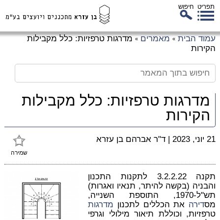
תפריט
חיפוש
לג
עמוד הבית
מאמרים
מדרגות טרפזיות: כלל מקבילות
»
»
כן
הקירות
זי
מדרגות טרפזיות: כלל מקבילות
הקירות
21 יוני, 2023
|
ד"ר אברהם בן עזרא
שמירה
תקנה 3.2.2.22 לתקנות התכנון
והבניה (בקשה להיתר, תנאיו ואגרות)
תש"ל-1970, התוספת השנייה,
מס
דירה
את הכללים לתכנון
מדרגות
טרפזיות, וכוללת תיאור מילולי וגרפי