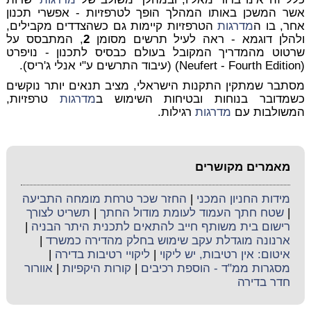
אשר המשכן באותו המהלך הופך לטרפזיות - אפשרי תכנון
אחר, בו ה
מדרגות
הטרפזיות קיימות גם כשהצדדים מקבילים,
ולהלן דוגמא - ראה לעיל תרשים מסומן
2
, המתבסס על
שרטוט מהמדריך המקובל בעולם כבסיס לתכנון - נויפרט
(Neufert - Fourth Edition) (עיבוד התרשים ע"י אנלי ג'ריס).
מסתבר שמתקין התקנות הישראלי, מציב תנאים יותר נוקשים
כשמדובר בנוחות ובטיחות השימוש ב
מדרגות
טרפזיות,
המשולבות עם
מדרגות
רגילות.
מאמרים מקושרים
מידות החניון המכני
|
החזר שכר טרחת מומחה התביעה
|
שטח חתך העמוד לעומת מודול החתך
|
תשריט לצורך
רישום בית משותף חייב להתאים לתכנית היתר הבניה
|
ארנונה מוגדלת עקב שימוש בחלק מהדירה כמשרד
|
איטום: אין רטיבות, יש ליקוי
|
ליקויי רטיבות בדירה
|
מסגרות ממ"ד - הוספת רכיבים
|
קורות היקפיות
|
אוורור
חדר בדירה