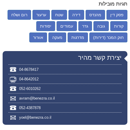
תגיות מובילות
פסק דין
מהנדס
דירה
שטח
ערעור
רום ושלח
קורות
גובה
גדר
עמודים
יסודות
חוק המכר (דירות)
מדרגות
מעקה
אוורור
יצירת קשר מהיר
04-8678417
04-8642012
052-6010262
avram@benezra.co.il
052-4387878
yoel@benezra.co.il