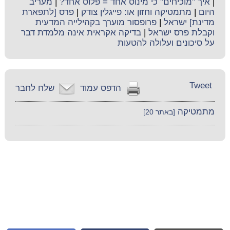
|
איך "מוכיחים" כי מינוס אחד = פלוס אחד?
|
מעריב
היום
|
מתמטיקה וחזון או: פייגלין צודק
|
פרס [לתפארת
מדינת] ישראל
|
פרופסור מוערך בקהילייה המדעית
וקבלת פרס ישראל
|
בדיקה אקראית אינה מלמדת דבר
על סיכונים ועלולה להטעות
Tweet
הדפס עמוד
שלח לחבר
מתמטיקה
[באתר 20]