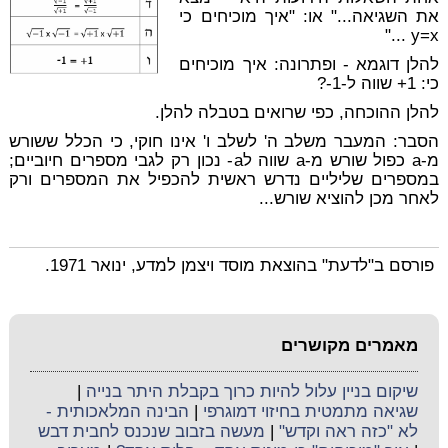
את השגיאה..." או: "איך מוכיחים כי
y=x ..."
להלן דוגמא - ופתרונה
: איך מוכיחים
כי: 1+ שווה ל-1-?
להלן ההוכחה, כפי שרואים בטבלה להלן.
הסבר
: המעבר משלב ה' לשלב ו' אינו חוקי, כי הכלל ששורש
מ-a כפול שורש מ-a שווה לa- נכון רק לגבי מספרים חיוביים;
במספרים שליליים נדרש ראשית להכפיל את המספרים ורק
לאחר מכן להוציא שורש...
פורסם ב"לדעת" בהוצאת מוסד ויצמן למדע, ינואר 1971.
מאמרים מקושרים
שיקום בניין עלול להיות כרוך בקבלת היתר בנייה
|
שגיאה מתמטית בחיזוי דמוגרפי
|
הבינה המלאכותית -
לא "כזה ראה וקדש"
|
מעשה בזבוב שנכנס לחבית דבש