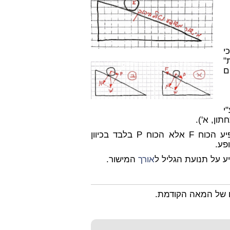
י
"
ם
י
במישור משופע ללא חיכוך (ראה ציור תחתון, ב') לא מופיע הכוח F אלא הכוח P בלבד בכיוון
פע.
אורך
המישור.
ם של המאה הקודמת.