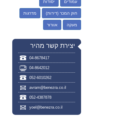
עמודים
יסודות
חוק המכר (דירות)
מדרגות
מעקה
אוורור
יצירת קשר מהיר
04-8678417
04-8642012
052-6010262
avram@benezra.co.il
052-4387878
yoel@benezra.co.il