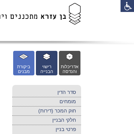
לג
כן
זי
אדריכלות
רישוי
ביקורת
והנדסה
הבנייה
מבנים
סדר הדין
מומחים
חוק המכר (דירות)
חלקי הבניין
פרטי בניין