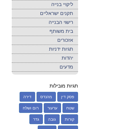
ליקויי בנייה
תקנים ישראליים
רישוי הבנייה
בית משותף
אזכורים
תגיות ידניות
יהדות
מדעים
תגיות מובילות
פסק דין
מהנדס
דירה
שטח
ערעור
רום ושלח
קורות
גובה
גדר