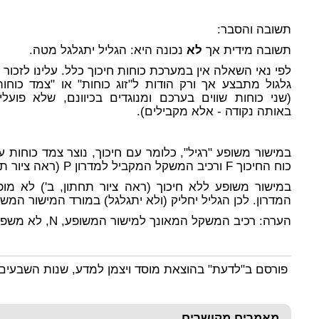
תשובה והסבר
:
תשובה מידית אך
לא
נכונה היא: הגליל יתגלגל מטה.
לפי נאי השאלה אין במערכת כוחות חיכוך כלל. עלינו לזכור כ
גלגול מתבצע אך ורק הודות ל"זוג כוחות" או "צמד כוחות
(שני כוחות שווים בערכם ומנוגדים בכיוונם, שלא פועלי
באותה נקודה - אלא מקבילים).
במישור משופע "רגיל", כלומר עם חיכוך, נוצר צמד כוחות ע"
כוח החיכוך F ורכיב המשקל המקביל למדרון P (ראה ציור תחתון, א').
המדרון. לכן הגליל יחליק (ולא יתגלגל) במורד המישור המשו
הערה: רכיב המשקל המאונך למישור המשופע, N, לא משפיע על תנועת הגליל ל
פורסם ב"לדעת" בהוצאת מוסד ויצמן למדע, שנות השבעי
מאמרים מקושרים