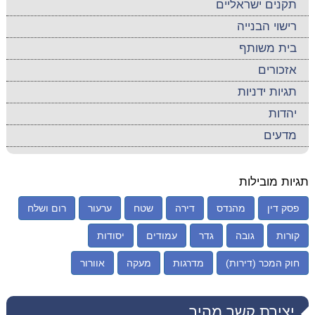
תקנים ישראליים
רישוי הבנייה
בית משותף
אזכורים
תגיות ידניות
יהדות
מדעים
תגיות מובילות
פסק דין
מהנדס
דירה
שטח
ערעור
רום ושלח
קורות
גובה
גדר
עמודים
יסודות
חוק המכר (דירות)
מדרגות
מעקה
אוורור
יצירת קשר מהיר