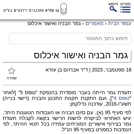
תפריט
חיפוש
לג
עמוד הבית
מאמרים
גמר הבניה ואישור איכלוס
»
»
כן
זי
גמר הבניה ואישור איכלוס
18 ספטמבר, 2023
|
ד"ר אברהם בן עזרא
שמירה
תעודת גמר הייתה בעבר מוסדרת בהנפקת "טופס 5" [לאחר
"
טופס 4
"], ועם התקנת תקנות התכנון והבניה (רישוי בנייה)
תשע"ו-2016, עודכנה כדלקמן:
לפי סעיף 95 (א), עם סיום הבניה או העבודות הטעונות היתר,
יגיש האחראי לביקורת לרשות הרישוי בקשה לקבלת תעודת
גמר בצירוף אישורים המוכיחים עמידה בכל תנאי ההיתר, לפי
הנסיבות כמפורט בסעיף 95 הנ"ל.