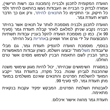
הוועדה המקומית לתכנון ולבנייה (המכונה גם: רשות הרישוי),
אמורה לבדוק כי הבנייה או העבודות נעשו בהתאם להיתר ולפי
כל חיקוק, וכי התקיימו כל ה
תנאים להיתר
, ורק אם כך הדבר
תוציא תעודת גמר.
הוועדה לתכנון ולבניה מוסמכת לוותר על תנאים אשר בהיתר
הבניה נקבע שניתן למלאם לאחר קבלת תעודת גמר (סעיף
99 א'). כמו כן מוסמכת הוועדה להקל בעניין עבודות תשתיות
המבוצעות על ידי גורם אחר ושאינן ב
אחריות
בעל ההיתר.
בנוסף, מוסמכת הוועדה להנפיק תעודת גמר, גם מבלי
ש"עבודות
משלי
מות" יבוצעו ויושלמו, כשהן עבודות המאפשרות
בתוך הבניין לשם התאמת הבניין לשימוש מסוים אשר טרם
הוחלט.
במסגרת השימושים שבהיתר, יכול להיות מגוון שימושי משנה
שההכנות לגביהן שונות. בכל מקרה, בתעודת גמר ייקבע
המועד להשלמת הפרטים והתנאים שאינם מושלמים במועד
מתן תעודת גמר, לפי סעיף 99.
לאבטחת השלמת הפרטים, המבקש יפקיד עקבות בנקאית
מתאימה.
תעודת גמר מהווה אישור איכלוס.