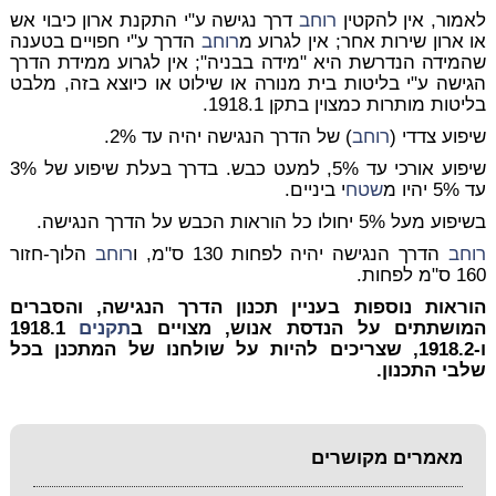
לאמור, אין להקטין
רוחב
דרך נגישה ע"י התקנת ארון כיבוי אש
או ארון שירות אחר; אין לגרוע מ
רוחב
הדרך ע"י חפויים בטענה
שהמידה הנדרשת היא "מידה בבניה"; אין לגרוע ממידת הדרך
הגישה ע"י בליטות בית מנורה או שילוט או כיוצא בזה, מלבט
בליטות מותרות כמצוין בתקן 1918.1.
שיפוע צדדי (
רוחב
) של הדרך הנגישה יהיה עד 2%.
שיפוע אורכי עד 5%, למעט כבש. בדרך בעלת שיפוע של 3%
עד 5% יהיו מ
שטח
י ביניים.
בשיפוע מעל 5% יחולו כל הוראות ה
כבש
על הדרך הנגישה.
רוחב
הדרך הנגישה יהיה לפחות 130 ס"מ, ו
רוחב
הלוך-חזור
160 ס"מ לפחות.
הוראות נוספות בעניין תכנון הדרך הנגישה, והסברים
המושתתים על הנדסת אנוש, מצויים ב
תקנים
1918.1
ו-1918.2, שצריכים להיות על שולחנו של המתכנן בכל
שלבי התכנון.
מאמרים מקושרים