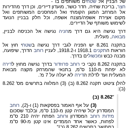
של הבניין אל
שטח
ים משותפים בו -
חצר
, בריכת שחיה, חדר כושר, מועדון דיירים, וכן דרך מהדירות
אל המרחב המוגן הקומתי ואל המחסנים המשותפים ואל
מקום אצירת אשפה/מצנח אשפה, וכל חלק בבניין הנועד
לשימוש משותף של הדיירים.
דרך נגישה היא גם דרך מ
חניה
נגישה אל הכניסה לבניין,
מבואה
, מעלית.
בתקנה 8.261 יש הפניה לגבי דרך נגישה ב
שטח
י חוץ אל
הוראות ה
תקנים
1918.1 ו-1918.2, לעניין
רוחב
הדרך, שיפועה,
מבנה כבש ו
מכשול
ים בדרך.
בתקנה 8.262 נקבי כי
רוחב
פרוזדור
בדרך נגישה מחוץ ל
דירה
לא יפחת מ-110 ס"מ, בתנאי שהמרחק מקצה מבואת
המעלית ועד לדלת ה
דירה
לא יעלה על 7 מ'.
להלן ציטוט תקנה 8.262 (ב) (3) המלווה בתרשים מס' 8.262
(ב):
"
8.262 (ב)
(3)
על אף האמור בפסקאות (1) ו-(2),
רוחב
המסדרון יכול שיהיה קטן מ-110 ס"מ, ובלבד שסכום
מידות
רוחב
המסדרון ו
רוחב
הפתח יהיה 210 ס"מ
לפחות, כאשר אחד הממדים אינו קטן מ-90 ס"מ
כמתואר בתרשים 8.262 (ב)".