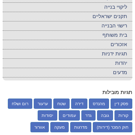
ליקויי בנייה
תקנים ישראליים
רישוי הבנייה
בית משותף
אזכורים
תגיות ידניות
יהדות
מדעים
תגיות מובילות
פסק דין
מהנדס
דירה
שטח
ערעור
רום ושלח
קורות
גובה
גדר
עמודים
יסודות
חוק המכר (דירות)
מדרגות
מעקה
אוורור