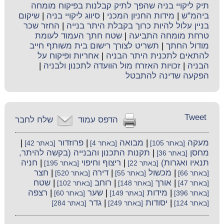
תיק ליקויי בניה שהפך לתיק קבלנות בפיקוח מומחה
ביהמ"ש
|
מידות החניון המכני
|
סיווג ליקויי בניה
|
שיקום
בניין עלול להיות כרוך בקבלת היתר בנייה
|
החזר שכר
טרחת מומחה התביעה
|
שטח חתך העמוד לעומת
מודול החתך
|
תשריט לצורך רישום בית משותף חייב
להתאים לתכנית היתר הבניה
|
אחריות ופיקוח על
הבניה
|
זכויות האזרח מול הוועדה לתכנון ולבניה
|
הפקעה שדינה להתבטל
Tweet
הדפס עמוד
שלח לחבר
מעקה
|
מבואה
|
פרוזדור
|
[באתר 105]
[באתר 4]
[באתר 42]
מחסן
|
תקנות התכנון והבנייה (בקשה להיתר,
[באתר 36]
תנאיו ואגרות)
|
ריצוף וחיפוי
|
חניה
[באתר 22]
[באתר 195]
|
מכשול
|
דירה
|
חצר
[באתר 66]
[באתר 55]
[באתר 520]
|
אורך
|
רוחב
|
שטח
[באתר 47]
[באתר 148]
[באתר 102]
|
מידות
|
שער
|
רצפה
[באתר 396]
[באתר 149]
[באתר 60]
|
יסודות
|
גדר
[באתר 124]
[באתר 249]
[באתר 284]