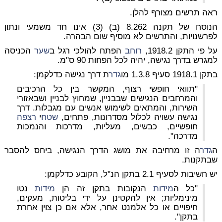
ראה תרשים מצורף להלן.
הנוסח של תקנה 8.262 (ב) (3) אינו חד משמעי ונתון
לפרשנויות, והתרשים לא מוסיף שום הבהרה.
על פי התקן 1918.2,
רוחב
הפתח להולכי רגל ב
שער
הכניסה
למגרש בדרך נגישה, יהיה לכל הפחות 90 ס"מ.
בתקן 1918.1 סעיף 1.3.8 מו
גדר
ת דרך נגישה כדלקמן:
"תוואי חופשי רצוף, המקשר בין כל הרכיבים
והמרחבים הנגישים שבבניין, שמחוץ לבניין ושבאזורי
השירות, והמתאים לשימוש אנשים עם מגבלות. דרך
נגישה עשויה לכלול מסדרונות, פתחים,
שטח
י
רצפה
חופשיים, כבשים, מעליות, מדרכות והנמכות
מדרכה".
ה
גדר
ה זו מרחיבה את מושג הדרך הנגישה, ביחס להסבר
שבתקנות.
יש חשיבות לסעיף 2.1 בתקן הנ"ל, הקובע כדלקמן:
"כל ה
מידות
הנקובות בתקן זה הן
מידות
נטו
מינימליות; אין להקטינן על ידי בליטות, מעקים,
חיפויים או כל אלמנט אחר, אלא אם כן צוין אחרת
בתקן".