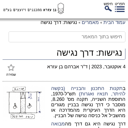
תפריט
חיפוש
לג
עמוד הבית
מאמרים
נגישות: דרך נגישה
»
»
כן
זי
נגישות: דרך נגישה
4 אוקטובר, 2023
|
ד"ר אברהם בן עזרא
שמירה
ב
תקנות התכנון והבנייה (בקשה
להיתר, תנאיו ואגרות)
תש"ל-1970,
התוספת השנייה, תקנה מס' 8.260,
מוסבר כי דרך נגישה בבניין מגורים
היא הדרך העיקרית מהמדרכה או
מהשביל אל כניסה נגישה של הבניין.
דרך נגישה היא גם דרך מה
מבואה