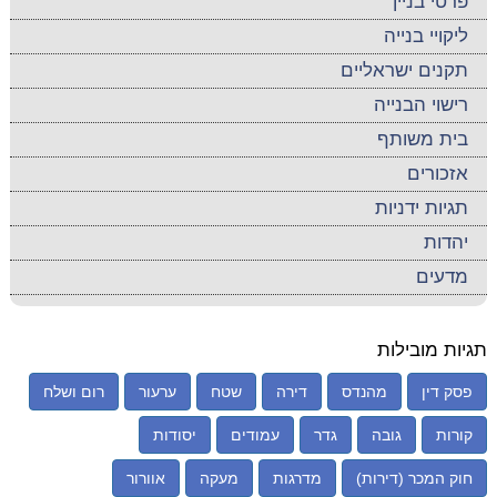
פרטי בניין
ליקויי בנייה
תקנים ישראליים
רישוי הבנייה
בית משותף
אזכורים
תגיות ידניות
יהדות
מדעים
תגיות מובילות
פסק דין
מהנדס
דירה
שטח
ערעור
רום ושלח
קורות
גובה
גדר
עמודים
יסודות
חוק המכר (דירות)
מדרגות
מעקה
אוורור