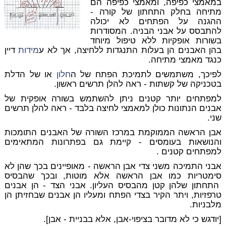
במאמצי כפיפה, ומאמצי כפיפה הם
מתיחה בחלק התחתון של קורה -
ההגנה על הפתחים לא יכולה
להתבסס על אבני הבניה. המסודרות
בשורות אופקיות ללא טיפול מיוחד
בהן האבנים הן בעלות התנגדות ללחיצה, אך לא ע
מידות
דיין
כנגד מאמצי מתיחה.
לפיכך, משתמשים לתמיכת הפתח של ה
חלון
או של הדלת
בטכניקה של קשתות - ראה להלן תרשים ראשון.
למפתחים יותר קטנים ניתן להשתמש בשורה אופקית של
אבנים הנתונות כולן למאמצי לחיצה בלבד - ראה להלן תרשים
שני.
אבן הראשה הממוקמת במרכז השורה של האבנים התומכות
והנושאות בעומסים - קיימת גם בפתרונות המתאימים
למפתחים קטנים .
אבני התמיכה משני צדי אבן הראשה - מאופיינים בכך שהן לא
סימטריות כמו אבן הראשה אלא מוטות, ובכך שהבסיס
התחתון שלהן קטן מהבסיס העליון. אבני הצד - הן אבנים
טרפזיות, ויתר הקיר בצדי הפתח ומעליו הן אבנים שבחזיתן הן
מלבניות.
[יודגש כי לא מדובר בציפוי-אבן, אלא בבניית - אבן].