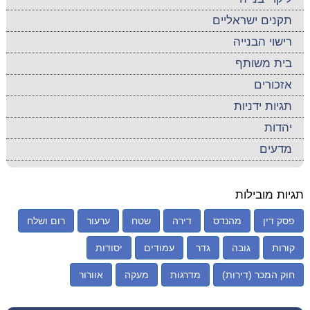
תקנים ישראליים
רישוי הבנייה
בית משותף
אזכורים
תגיות ידניות
יהדות
מדעים
תגיות מובילות
פסק דין
מהנדס
דירה
שטח
ערעור
רום ושלח
קורות
גובה
גדר
עמודים
יסודות
חוק המכר (דירות)
מדרגות
מעקה
אוורור