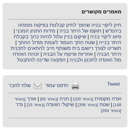
מאמרים מקושרים
תיק ליקויי בניה שהפך לתיק קבלנות בפיקוח מומחה
ביהמ"ש
|
תוקפו של היתר בניה
|
מידות החניון המכני
|
סיווג ליקויי בניה
|
שיקום בניין עלול להיות כרוך בקבלת
היתר בנייה
|
שטח חתך העמוד לעומת מודול החתך
|
תשריט לצורך רישום בית משותף חייב להתאים לתכנית
היתר הבניה
|
אחריות ופיקוח על הבניה
|
זכויות האזרח
מול הוועדה לתכנון ולבניה
|
הפקעה שדינה להתבטל
Tweet
הדפס עמוד
שלח לחבר
ועדה מקומית
|
חניה
|
אורך
[באתר 100]
[באתר 66]
[באתר
|
שטח
|
שיקולי הוועדה
|
גדר
148]
[באתר 396]
[באתר 15]
[באתר 284]