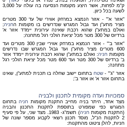
ושאינה מסילתית, הפועלת בנתיב נפרד או בלעדי ל
אורך
6
ק"מ לפחות, אשר היצע מקומות הנסיעה בה עולה על 3,000
לשעה בכל כיוון.
"אזור א'" - אזור הנמצא במרחק אווירי של עד 300 מטרים
מציר מתע"ן ועד גבול המגרש שנדרשים בו מקומות ה
חניה
;
ואולם במתע"ן שהוא רכבת שאינה עירונית יימדד אזור א'
ברדיוס של 300 מטר מכל יציאת הולכי רגל מתחנה;
"אזור ב'" - אזור הנמצא במרחק אווירי שבין 300 מטרים ועד
600 מטרים מציר מתע"ן ועד גבול המגרש שבו נדרשים
מקומות
חניה
: ואולם במתע"ן שהוא רכבת עירונית יימדד אזור
ב' ברדיוס של 300 מטר ועד 600 מטר מכל יציאת הולכי רגל
מתחנה;
אזור "ג'" -
שטח
בתחום יישוב שחלה בו תכנית למתע"ן, שאינו
בתחום אזור א' או אזור ב';
סמכויות
ועדה מקומית
לתכנון ולבניה
מצד אחד, היתר בניה מחייב התקנת מקומות
חניה
בתחום
המגרש כפי שמפורט בתוספת לתקנות התכנון והבניה
(התקנת מקומות
חניה
) תשמ"ג- 1983. מצד שני, על פי סעיף
2 לתקנות הנ"ל, מוסד תכנון רשאי לקבוע מספר שונה של
חניות, להלן ציטוט מהתקנות: