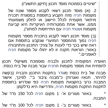
"שינויים בסמכות מוסד תכנון (תיקון התשע"ו)
2. (א) מוסד תכנון רשאי לקבוע מספר שונה של
מקומות
חניה
מזה הקבוע בתוספת במסגרת תכנית
מיתאר מקומית לכלל היישוב או לחלק משמעותי
ממנו, אשר אחת ממטרותיה העיקריות היא קביעת
מקומות ו
שטח
י
חניה
עם התייחסות למתע"ן.
(ב) מוסד תכנון רשאי לקבוע בתכנית מספר מקומות
חניה
נמוך מהמספר המזערי שנקבע בתוספת אם
ראה שיש בכך כדי לענות על צורכי התכנון והתחבורה
באזור; הוראות תקנה זו לא יחולו על מקומות
חניה
לאופניים."
הוועדה המקומית לתכנון ולבניה מוסמכת משיקולי תכנון
להפחית את מספר מקומות ה
חניה
עבור מבנה של בית כנסת.
מבנה של בית כנסת מו
גדר
בתקנות התכנון והבניה (בקשה
להיתר, תנאיו ואגרות) כ"מבנה ציבור ב'". לפיכך, אישור
המבנה כרוך בהקצאת מקומות
חניה
כפי שנדרש בתוספת
לתקנות התקנת מקומות
חניה
, והדרישה היא כדלקמן:
* באזור מגורים א'- 1 מקום
חניה
לכל 150 מ"ר של
המבנה.
* באזור מגורים ב'- 1 מקום
חניה
לכל 100 מ"ר של