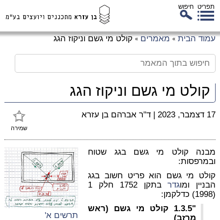
תפריט
חיפוש
לג
עמוד הבית
מאמרים
קולט מי גשם וניקוז הגג
»
»
כן
זי
קולט מי גשם וניקוז הגג
17 דצמבר, 2023
|
ד"ר אברהם בן עזרא
שמירה
מבנה קולט מי גשם בגג שטוח
ובמרפסות:
קולט מי גשם הוא פריט חשוב בגג
הבניין ומו
גדר
בתקן 1752 חלק 1
(1998) כדלקמן:
"1.3.5 קולט מי גשם (ראש
תרשים א'
מרזב)