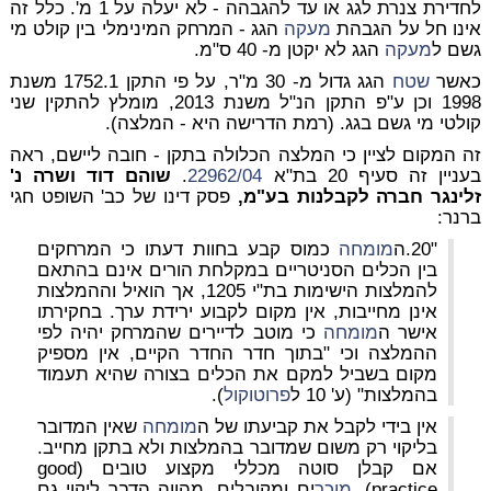
לחדירת צנרת לגג או עד להגבהה - לא יעלה על 1 מ'. כלל זה
אינו חל על הגבהת
מעקה
הגג - המרחק המינימלי בין קולט מי
גשם ל
מעקה
הגג לא יקטן מ- 40 ס"מ.
כאשר
שטח
הגג גדול מ- 30 מ"ר, על פי התקן 1752.1 משנת
1998 וכן ע"פ התקן הנ"ל משנת 2013, מומלץ להתקין שני
קולטי מי גשם בגג. (רמת הדרישה היא -
המלצה
).
זה המקום לציין כי המלצה הכלולה בתקן - חובה ליישם, ראה
בעניין זה סעיף 20 בת"א
22962/04
.
שוהם דוד ושרה נ'
זלינגר חברה לקבלנות בע"מ,
פסק דינו של כב' השופט חגי
ברנר:
"20.ה
מומחה
כמוס קבע בחוות דעתו כי המרחקים
בין הכלים הסניטריים במקלחת הורים אינם בהתאם
להמלצות הישימות בת"י 1205, אך הואיל וההמלצות
אינן מחייבות, אין מקום לקבוע ירידת ערך. בחקירתו
אישר ה
מומחה
כי מוטב לדיירים שהמרחק יהיה לפי
ההמלצה וכי "בתוך חדר החדר הקיים, אין מספיק
מקום בשביל למקם את הכלים בצורה שהיא תעמוד
בהמלצות" (ע' 10 ל
פרוטוקול
).
אין בידי לקבל את קביעתו של ה
מומחה
שאין המדובר
בליקוי רק משום שמדובר בהמלצות ולא בתקן מחייב.
אם קבלן סוטה מכללי מקצוע טובים (
good
practice),
מוכר
ים ומקובלים, מהווה הדבר ליקוי גם