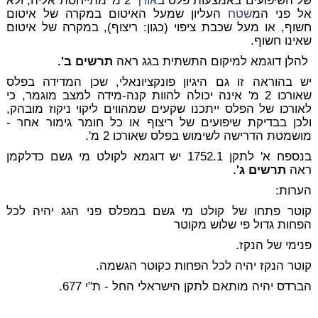
של השיפועים באמצעות פלס ב
אורך
2 מ' מתייחסת אליה, ולא
אל פני המ
שטח
העליון שמעל האיטום במקרה של איטום
חשוף, או מעל שכבת ציפוי (כגון: ריצוף), במקרה של איטום
שאינו חשוף.
להלן דוגמא למיקום התשתית בגג ראה
תרשים ב'.
יש בהוראה זו גם היגיון פונקציונאלי, שכן המדידה בפלס
שאורכו 2 מ' אינה יכולה להוות קנה-מידה למצב מוגמר, כי
לאורכו של הפלס ייתכנו שקעים שמהווים ליקוי ניקוז מובהק,
ולכן בבדיקת שיפועים של ריצוף או כל חומר גימור אחר -
מושמטת הדרישה לשימוש בפלס שאורכו 2 מ'.
בנספח א' לתקן 1752.1 יש דוגמא לקולט מי גשם כדלקמן
ראה
תרשים ג'
.
הערות:
קוטר פתחו של קולט מי גשם במפלס פני הגג יהיה לכל
הפחות גדול פי שלוש מקוטר
פנימי של הנקז.
קוטר הנקז יהיה לכל הפחות כקוטר הגשמה.
הברדס יהיה מותאם לתקן הישראלי החל - ת"י 677.