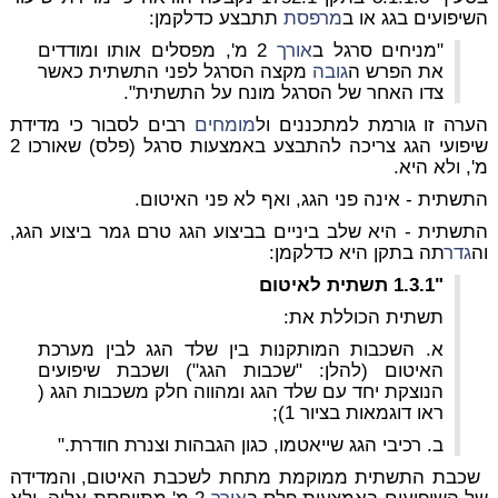
השיפועים בגג או ב
מרפסת
תתבצע כדלקמן:
"מניחים סרגל ב
אורך
2 מ', מפסלים אותו ומודדים
את הפרש ה
גובה
מקצה הסרגל לפני התשתית כאשר
צדו האחר של הסרגל מונח על התשתית".
הערה זו גורמת למתכננים ול
מומחים
רבים לסבור כי מדידת
שיפועי הגג צריכה להתבצע באמצעות סרגל (פלס) שאורכו 2
מ', ולא היא.
התשתית - אינה פני הגג, ואף לא פני האיטום.
התשתית - היא
שלב ביניים בביצוע הגג טרם גמר ביצוע הגג,
וה
גדר
תה בתקן היא כדלקמן:
"1.3.1 תשתית לאיטום
תשתית הכוללת את:
א. השכבות המותקנות בין שלד הגג לבין מערכת
האיטום (להלן: "שכבות הגג") ושכבת שיפועים
הנוצקת יחד עם שלד הגג ומהווה חלק משכבות הגג (
ראו דוגמאות בציור 1);
ב. רכיבי הגג שייאטמו, כגון הגבהות וצנרת חודרת."
שכבת התשתית ממוקמת
מתחת לשכבת האיטום
, והמדידה