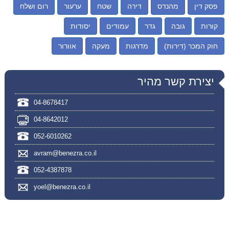
פסק דין
מהנדס
דירה
שטח
ערעור
רום ושלח
קורות
גובה
גדר
עמודים
יסודות
חוק המכר (דירות)
מדרגות
מעקה
אוורור
יצירת קשר מהיר
04-8678417
04-8642012
052-6010262
avram@benezra.co.il
052-4387878
yoel@benezra.co.il