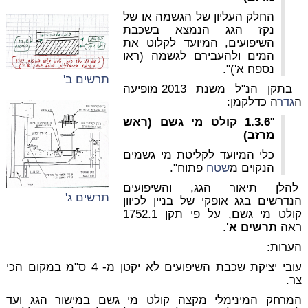
החלק העליון של הגשמה או של
נקז הגג הנמצא בשכבת
השיפועים, המיועד לקלוט את
המים ולהעבירם לגשמה (ראו
נספח א')".
תרשים ב'
בתקן הנ"ל משנת 2013 מופיעה
ה
גדר
ה כדלקמן:
"
1.3.6 קולט מי גשם (ראש
מרזב)
כלי המיועד לקליטת מי גשמים
הנקוים מ
שטח
פתוח".
להלן תיאור הגג, והשיפועים
תרשים ג'
הנדרשים בגג אופקי של בניין לכיוון
קולט מי גשם, על פי תקן 1752.1
ראה
תרשים א'
.
הערות:
עובי יציקת שכבת השיפועים לא יקטן מ- 4 ס"מ במקום הכי
צר.
המרחק המינימלי מקצה קולט מי גשם במישור הגג ועד