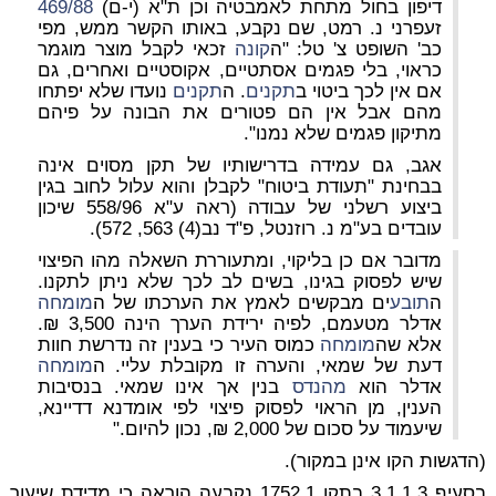
דיפון בחול מתחת לאמבטיה וכן ת"א (י-ם)
469/88
זעפרני נ. רמט, שם נקבע, באותו הקשר ממש, מפי
כב' השופט צ' טל: "ה
קונה
זכאי לקבל מוצר מוגמר
כראוי, בלי פגמים אסתטיים, אקוסטיים ואחרים, גם
אם אין לכך ביטוי ב
תקנים
. ה
תקנים
נועדו שלא יפתחו
מהם אבל אין הם פטורים את הבונה על פיהם
מתיקון פגמים שלא נמנו".
אגב, גם עמידה בדרישותיו של תקן מסוים אינה
בבחינת "תעודת ביטוח" לקבלן והוא עלול לחוב בגין
ביצוע רשלני של עבודה (ראה ע"א 558/96 שיכון
עובדים בע"מ נ. רוזנטל, פ"ד נב(4) 563, 572).
מדובר אם כן בליקוי, ומתעוררת השאלה מהו הפיצוי
שיש לפסוק בגינו, בשים לב לכך שלא ניתן לתקנו.
ה
תובע
ים מבקשים לאמץ את הערכתו של ה
מומחה
אדלר מטעמם, לפיה ירידת הערך הינה 3,500 ₪.
אלא שה
מומחה
כמוס העיר כי בענין זה נדרשת חוות
דעת של שמאי, והערה זו מקובלת עליי. ה
מומחה
אדלר הוא
מהנדס
בנין אך אינו שמאי. בנסיבות
הענין, מן הראוי לפסוק פיצוי לפי אומדנא דדיינא,
שיעמוד על סכום של 2,000 ₪, נכון להיום."
(הדגשות הקו אינן במקור).
בסעיף 3.1.1.3 בתקן 1752.1 נקבעה הוראה כי מדידת שיעור