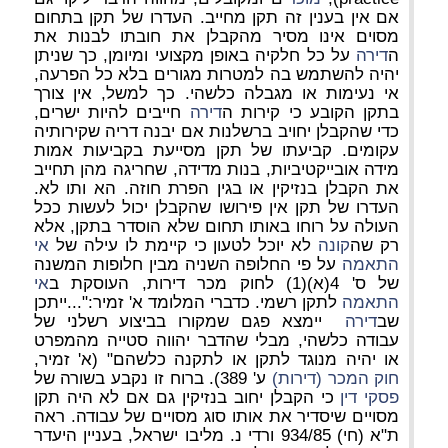
אם אין בענין זה תקן מחייב. העדרו של תקן בתחום
מסוים אינו מסיר מהקבלן את חובתו לבנות את
ה
דירה
על כל חלקיה באופן מקצועי ומיומן, כך שניתן
יהיה להשתמש בה למטרות מגורים בלא כל הפרעה,
אי נעימות או מגבלה כלשהי.
כך למשל, אין צורך
בתקן הקובע כי קירות ה
דירה
חייבים להיות ישרים,
כדי שהקבלן יחויב ברשלנות אם יבנה דריה שקירותיה
עקומים. קביעתו של תקן מסייעת בקביעות אמות
מידה אובייקטיביות, בנות מדידה, שחריגה מהן תחייב
את הקבלן בנזיקין או בגין הפרת חוזה. הא ותו לא.
העדרו של תקן אין פירושו שהקבלן יכול לעשות ככל
העולה על רוחו באותו תחום שלא הוסדר בתקן, אלא
רק שה
קונה
לא יוכל לטעון כי קיימת לו עילה של
אי
התאמה
על פי החלופה השניה מבין חלופות המשנה
של ס' 4(א)(1) לחוק מכר דירות, העוסקת ב
אי
התאמה
לתקן רשמי. כדברי המלומד א' זמיר:"...ייתכן
שב
דירה
יימצא פגם שמקורו בביצוע רשלני של
עבודה כלשהי, מבלי שהדבר יהווה סטייה מהמפרט
או יהיה מנוגד לתקן או לתקנה כלשהם" (א' זמיר,
חוק המכר (דירות)
ע' 389).
ברוח זו נקבע בשורה של
פסקי דין
כי הקבלן יחוב בנזיקין גם אם לא היה תקן
מסויים שיסדיר את אותו סוג מסויים של עבודה. ראה
ת"א (חי) 934/85 ורדי נ. מליבו ישראל, בעניין היעדר