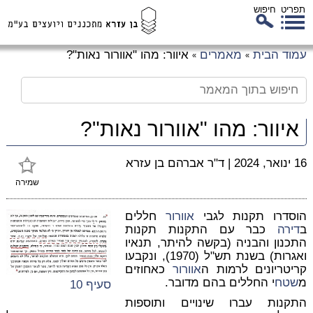
תפריט
חיפוש
לג
עמוד הבית
מאמרים
איוור: מהו "אוורור נאות"?
»
»
כן
זי
איוור: מהו "אוורור נאות"?
16 ינואר, 2024
|
ד"ר אברהם בן עזרא
שמירה
הוסדרו תקנות לגבי
אוורור
חללים
ב
דירה
כבר עם התקנות תקנות
התכנון והבניה (בקשה להיתר, תנאיו
ואגרות) בשנת תש"ל (1970), ונקבעו
קריטריונים לרמות ה
אוורור
כאחוזים
מ
שטח
י החללים בהם מדובר.
סעיף 10
התקנות עברו שינויים ותוספות