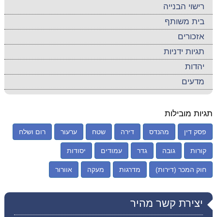
רישוי הבנייה
בית משותף
אזכורים
תגיות ידניות
יהדות
מדעים
תגיות מובילות
פסק דין
מהנדס
דירה
שטח
ערעור
רום ושלח
קורות
גובה
גדר
עמודים
יסודות
חוק המכר (דירות)
מדרגות
מעקה
אוורור
יצירת קשר מהיר