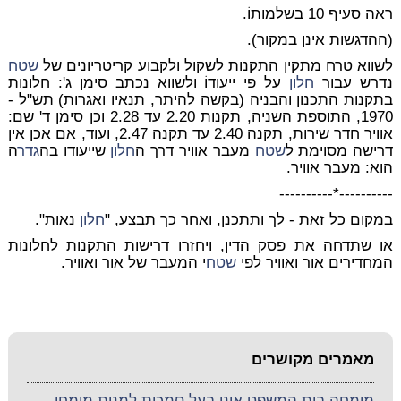
ראה סעיף 10 בשלמותוֹ.
(ההדגשות אינן במקור).
לשווא טרח מתקין התקנות לשקול ולקבוע קריטריונים של
שטח
נדרש עבור
חלון
על פי ייעודוֹ ולשווא נכתב סימן ג': חלונות
בתקנות התכנון והבניה (בקשה להיתר, תנאיו ואגרות) תש"ל -
1970, התוספת השניה, תקנות 2.20 עד 2.28 וכן סימן ד' שם:
אוויר חדר שירות, תקנה 2.40 עד תקנה 2.47, ועוד, אם אכן אין
דרישה מסוימת ל
שטח
מעבר אוויר דרך ה
חלון
שייעודו בה
גדר
ה
הוא: מעבר אוויר.
----------*----------
במקום כל זאת - לך ותתכנן, ואחר כך תבצע, "
חלון
נאות
".
או שתדחה את פסק הדין, ויחזרו דרישות התקנות לחלונות
המחדירים אור ואוויר
לפי
שטח
י המעבר של אור ואוויר
.
מאמרים מקושרים
מומחה בית המשפט אינו בעל סמכות למנות מומחי