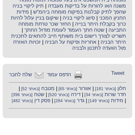
משנה ו/או להורות על בדיקות מעבדה
|
תיק ליקויי בניה
שהפך לתיק קבלנות בפיקוח מומחה ביהמ"ש
|
מידות
החניון המכני
|
סיווג ליקויי בניה
|
שיקום בניין עלול להיות
כרוך בקבלת היתר בנייה
|
החזר שכר טרחת מומחה
התביעה
|
שטח חתך העמוד לעומת מודול החתך
|
תשריט לצורך רישום בית משותף חייב להתאים לתכנית
היתר הבניה
|
אחריות ופיקוח על הבניה
|
זכויות האזרח
מול הוועדה לתכנון ולבניה
Tweet
הדפס עמוד
שלח לחבר
חלון
|
אוורור
|
מטבח
|
[באתר 181]
[באתר 65]
[באתר 52]
חדר שרות
|
דירה
|
שטח
[באתר 34]
[באתר 520]
[באתר 396]
|
מידות
|
גדר
|
פסק דין
[באתר 149]
[באתר 284]
[באתר 482]