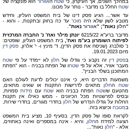
במהלך השנים, אך העיקרון, כי
שטח
ה
אוורור
הוא פונקציה של
שטח
החלל בו מדובר - נותר על מכונוֹ.
עד אשר... הגיע פסק דינו של בית המשפט העליון, וחידש
מטבע לשון שלא היה
מוכר
עד כה בחוק ובתקנות, - והוא -
"
חלון
נאות"; "
אוורור
נאות"
.
מדובר ברע"א 6215/22
יונתן מילר ואח' נ' החברה המרכזית
לפיתוח השומרון בע"מ ואח',
בית המשפט העליון, שופטים:
נ' סולברג (שניסח את פסק הדין), ד' מינץ ו- י' אלרון,
פסק דין
מיום 19.01.2023.
ב
פסק דין
זה נקבע כי גודלו של
חלון
לא יימדד על פי
שטח
מעבר אוויר, אלא על פי
שטח
ו של הפתח בבניה - הוא "הפתח
המתוכנן בשלד הבניין".
משמעות הדברים היא, כי איננו יכולים לדעת לעולם האם
שטח
ה
חלון
מתאים לדרישות התקנות או שאינו מתאים,
מהטעם
ש
שטח
הפתח בבניה הוא
שטח
עם
מידות
סמויות
,
ובסיס לפרשנויות מכל הכיוונים - ממש כאילו אין תקנות
החלות על גודלו הנדרש של
חלון
בחדרי מגורים, בחדרי שירות,
ב
מטבח
וכיוצא בזה.
לקראת סופו של פסק הדין, בסעיף 10, מציע בית המשפט
הצעה למידת ה
חלון
, והיא - אינה במספרים ואינה באחוזים,
אלא - "
חלון
נאות
"...