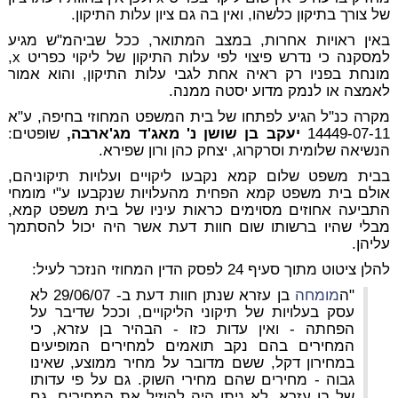
של צורך בתיקון כלשהו, ואין בה גם ציון עלות התיקון.
באין ראויות אחרות, במצב המתואר, ככל שביהמ"ש מגיע
למסקנה כי נדרש פיצוי לפי עלות התיקון של ליקוי כפריט x,
מונחת בפניו רק ראיה אחת לגבי עלות התיקון,
והוא אמור
לאמצה או לנמק מדוע יסטה ממנה
.
מקרה כנ"ל הגיע לפתחו של בית המשפט המחוזי בחיפה, ע"א
14449-07-11
יעקב בן שושן נ' מאג'ד מג'ארבה,
שופטים:
הנשיאה שלומית וסרקרוג, יצחק כהן ורון שפירא.
בבית משפט שלום קמא נקבעו ליקויים ועלויות תיקוניהם,
אולם בית משפט קמא הפחית מהעלויות שנקבעו ע"י מומחי
התביעה אחוזים מסוימים כראות עיניו של בית משפט קמא,
מבלי שהיו ברשותו שום חוות דעת אשר היה יכול להסתמך
עליהן.
להלן ציטוט מתוך סעיף 24 לפסק הדין המחוזי הנזכר לעיל:
"ה
מומחה
בן עזרא שנתן חוות דעת ב- 29/06/07 לא
עסק בעלויות של תיקוני הליקויים, וככל שדיבר על
הפחתה - ואין עדות כזו - הבהיר בן עזרא, כי
המחירים בהם נקב תואמים למחירים המופיעים
במחירון דקל, ששם מדובר על מחיר ממוצע, שאינו
גבוה - מחירים שהם מחירי השוק. גם על פי עדותו
של בן עזרא, לא ניתן היה להוזיל את המחירים. גם