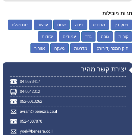
תגיות מובילות
פסק דין
מהנדס
דירה
שטח
ערעור
רום ושלח
קורות
גובה
גדר
עמודים
יסודות
חוק המכר (דירות)
מדרגות
מעקה
אוורור
יצירת קשר מהיר
04-8678417
04-8642012
052-6010262
avram@benezra.co.il
052-4387878
yoel@benezra.co.il