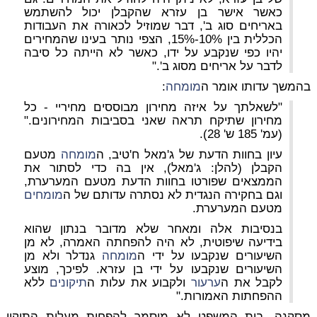
כאשר אישר בן עזרא שהקבלן יכול להשתמש
באריחים סוג ב', דבר שמוזיל לכאורה את העבודות
הכללית בין 10%-15%, הצפי נותר בעינו שהמחירים
יהיו כפי שנקבע על ידו, כאשר לא הייתה כל סיבה
לדבר על אריחים מסוג ב'."
בהמשך עדותו אומר ה
מומחה
:
"לשאלתך על איזה מחירון מבוססים מחיריי - כל
מחירון שתיקח תראה שאני בסביבות המחירונים."
(עמ' 185 ש' 28).
עיון בחוות הדעת של ג'מאל ח'טיב, ה
מומחה
מטעם
הקבלן (להלן: ג'מאל), אין בה כדי לסתור את
הממצאים שפורטו בחוות הדעת מטעם המערערת,
וגם בחקירה הנגדית לא נסתרה עדותם של ה
מומחים
מטעם המערערת.
בנסיבות אלה ומאחר שלא מדובר בנתון שהוא
בידיעה שיפוטית, לא היה להפחתה האמרה, לא מן
השיעורים שנקבעו על ידי ה
מומחה
גנדלר ולא מן
השיעורים שנקבעו על ידי בן עזרא. לפיכך, מוצע
לקבל את ה
ערעור
ולקבוע את עלות ה
תיקונים
ללא
ההפחתות האמורות."
מסקנה, בית המשפט לא מוסמך להפחית מעלות התיקון