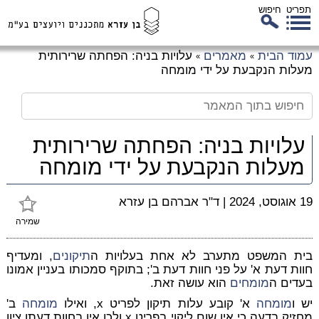
תפריט
חיפוש
לג
עמוד הבית
מאמרים
עלויות בניה: הפחתה שרירותית
»
»
כן
מעלות הנקבעת על ידי מומחה
זי
עלויות בניה: הפחתה שרירותית
מעלות הנקבעת על ידי מומחה
19 אוגוסט, 2024
|
ד"ר אברהם בן עזרא
שמירה
בית המשפט מתערב לא אחת בעלויות ה
תיקונים
, ומעדיף
חוות דעת א' על פני חוות דעת ב'; בתוקף סמכותו בעניין אמונו
בעדים ה
מומחים
הוא עושה זאת.
יש ו
מומחה
א' קובע עלות תיקון לפריט x, ואילו
מומחה
ב'
מחזיק בדעה כי אין שום ליקוי בפריט x ולכן אין בחוות דעתו ציון