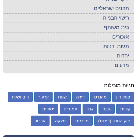
תקנים ישראליים
רישוי הבנייה
בית משותף
אזכורים
תגיות ידניות
יהדות
מדעים
תגיות מובילות
פסק דין
מהנדס
דירה
שטח
ערעור
רום ושלח
קורות
גובה
גדר
עמודים
יסודות
חוק המכר (דירות)
מדרגות
מעקה
אוורור