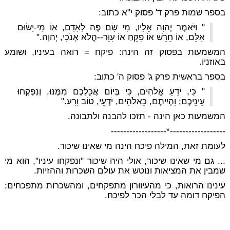
בספר שמות פרק ד' פסוק י"א כתוב:
" וַיֹּאמֶר יְהוָה אֵלָיו, מִי שָׂם פֶּה לָאָדָם, אוֹ מִי-יָשׂוּם
אִלֵּם, אוֹ חֵרֵשׁ אוֹ פִקֵּחַ אוֹ עִוֵּר--הֲלֹא אָנֹכִי, יְהוָה."
המשמעות בפסוק זה הינה: פיקח = רואה בעיניו, ושומע
באוזניו.
בספר בראשית פרק ג' פסוק ה' כתוב:
" כִּי, יֹדֵעַ אֱלֹהִים, כִּי בְּיוֹם אֲכָלְכֶם מִמֶּנּוּ, וְנִפְקְחוּ
עֵינֵיכֶם; וִהְיִיתֶם, כֵּאלֹהִים, יֹדְעֵי, טוֹב וָרָע."
המשמעות כאן הינה - תזכו להבנה ולתבונה.
------------------*------------------
לעומת זאת, המילה פיכח הינה מי שאינו שיכור.
... גם מי שאינו שיכור, אולי היה שיכור "ונפקחו עיניו", הוא מי
שמבין את המציאות ונוטש את עולם השכרות וההזיות.
עינינו הרואות, כי מהעיוורון מתפקחים, ומהשכרות מתפכחים;
הפיקח דומה עד לבלי הכר לפיכח.