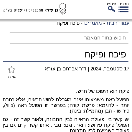
תפריט
חיפוש
לג
עמוד הבית
מאמרים
פיכח ופיקח
»
»
כן
זי
פיכח ופיקח
17 ספטמבר, 2024
|
ד"ר אברהם בן עזרא
שמירה
פיקח הוא היפוכו של חרש.
הפועל ראה משמעותו אינה מוגבלת לחוש הראיה, אלא רחבה
יותר - לדוגמא: פרשת קורח; בפרשה זו הפועל ראה (ציווי),
פירושו - הבן (מהמילה: בינה).
יש קשר בין פעולת הראייה לבין התבונה, ולאור קשר זה - גם
הפועל פיקח פירושו: רואה, וגם: מבין. אותו קשר קיים גם בין
פעולת השמיעה לבין התבונה.