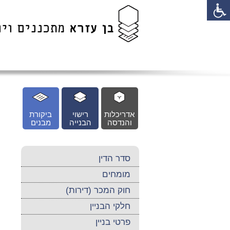
לג
כן
זי
אדריכלות
רישוי
ביקורת
והנדסה
הבנייה
מבנים
סדר הדין
מומחים
חוק המכר (דירות)
חלקי הבניין
פרטי בניין