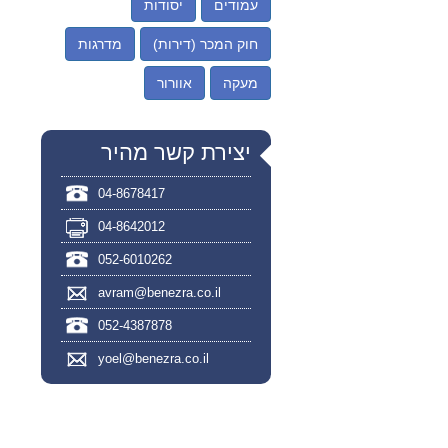
עמודים
יסודות
חוק המכר (דירות)
מדרגות
מעקה
אוורור
יצירת קשר מהיר
04-8678417
04-8642012
052-6010262
avram@benezra.co.il
052-4387878
yoel@benezra.co.il