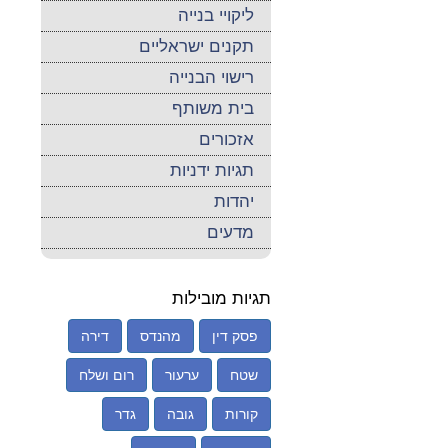
ליקויי בנייה
תקנים ישראליים
רישוי הבנייה
בית משותף
אזכורים
תגיות ידניות
יהדות
מדעים
תגיות מובילות
פסק דין
מהנדס
דירה
שטח
ערעור
רום ושלח
קורות
גובה
גדר