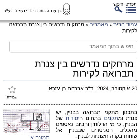
תפריט
חיפוש
לג
עמוד הבית
מאמרים
מרחקים נדרשים בין צנרת תברואה
»
»
כן
לקירות
זי
מרחקים נדרשים בין צנרת
תברואה לקירות
20 אוקטובר, 2024
|
ד"ר אברהם בן עזרא
שמירה
בתכנון מתקני תברואה בבניין, יש
צנרת ומ
תקנים
בתחום ה
יסודות
של
הבניין, כי מי הדלוחין והביוב נאספים
מהכלים הסניטרים שבבניין אל
שוחות בקרה חיצוניות לבניין.
תמונה א'