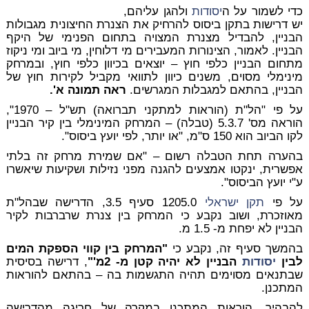
כדי לשמור על ה
יסודות
ולהגן עליהם,
יש דרישות בתקן ביסוס להרחיק את הצנרת החיצונית מגבולות
הבניין, להבדיל מצנרת המצויה בתחום הפנימי של היקף
הבניין. לאמור, הצינורות המעבירים מי דלוחין, מי ביוב ומי ניקוז
מתחום הבניין כלפי חוץ – יוצאים בכיוון כלפי חוץ, ובמרחק
מינימלי מסוים, משנים כיוון לתוואי מקביל לקירות חוץ של
הבניין, בהתאם למגבלות המגרשים.
ראה תמונה א'.
על פי "הל"ת (הוראות למתקני תברואה) תש"ל – 1970",
הוראה מס' 5.3.7 (טבלה) – המרחק המינימלי בין קיר הבניין
לקו הביוב הוא 150 ס"מ, "
או יותר
,
לפי יועץ ביסוס
".
בהערה תחת הטבלה רשום – "אם שמירת מרחק זה בלתי
אפשרית, ינקטו אמצעים להגנה מפני נזילות ושקיעות שיאשרו
ע"י יועץ הביסוס".
על פי
תקן ישראלי
1205.0 סעיף 3.5, הדרישה שבהל"ת
מאוזכרת, ושוב נקבע כי המרחק בין צנרת שרברבות לקיר
הבניין לא יפחת מ- 1.5 מ.
בהמשך סעיף זה, נקבע כי
"המרחק בין קווי הספקת המים
לבין
יסודות
הבניין לא יהיה קטן מ- 2מ'"
, דרישה בסיסית
שבתנאים מסוימים תהיה התגשמות בה – בהתאם להוראות
המתכנן.
להבהיר, הוראות המתכנן במקרה של חריגה מהדרישה