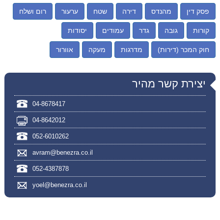
פסק דין
מהנדס
דירה
שטח
ערעור
רום ושלח
קורות
גובה
גדר
עמודים
יסודות
חוק המכר (דירות)
מדרגות
מעקה
אוורור
יצירת קשר מהיר
04-8678417
04-8642012
052-6010262
avram@benezra.co.il
052-4387878
yoel@benezra.co.il