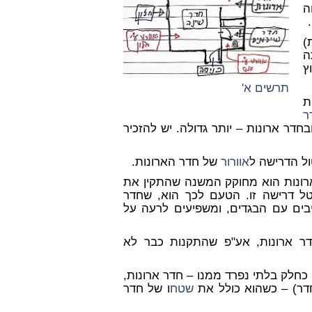
ה
.
)
197), הייתה
ץ
תרשים א'
ת
ר
חדר ארונות – יותר גדולה. יש להזכיר
ול הדרישה ל
אוורור
של חדר הארונות.
ונות הוא מחוקק המשנה שהתקין את
ל דרישה זו. הטעם לכך הוא, שחדר
יבים עם הבגדים, ומשפיעים לרעה על
 ארונות, אע"פ שהתקנות כבר לא
 כחלק בלתי נפרד ממנו – חדר ארונות,
ר) – כשהוא כולל את
שטח
ו של חדר