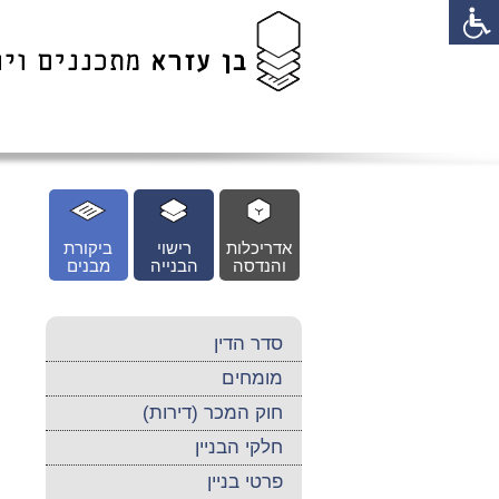
לג
כן
זי
אדריכלות
רישוי
ביקורת
והנדסה
הבנייה
מבנים
סדר הדין
מומחים
חוק המכר (דירות)
חלקי הבניין
פרטי בניין