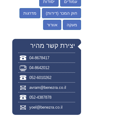
עמודים
יסודות
חוק המכר (דירות)
מדרגות
מעקה
אוורור
יצירת קשר מהיר
04-8678417
04-8642012
052-6010262
avram@benezra.co.il
052-4387878
yoel@benezra.co.il