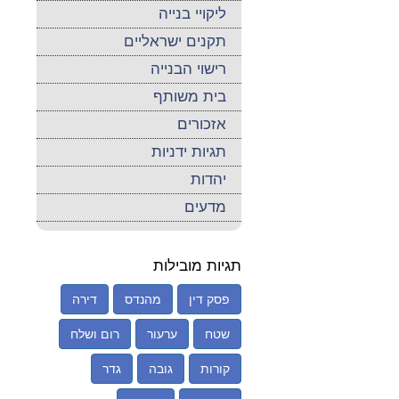
ליקויי בנייה
תקנים ישראליים
רישוי הבנייה
בית משותף
אזכורים
תגיות ידניות
יהדות
מדעים
תגיות מובילות
פסק דין
מהנדס
דירה
שטח
ערעור
רום ושלח
קורות
גובה
גדר