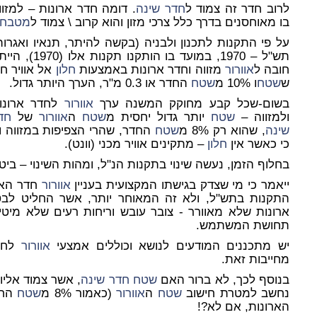
לרוב חדר זה צמוד ל
חדר שינה
. דומה חדר ארונות – למזוו
בו מאוחסנים בדרך כלל צרכי מזון והוא קרוב \ צמוד ל
מטבח
על פי התקנות לתכנון ולבניה (בקשה להיתר, תנאיו ואגרות
תש"ל – 1970, במועד בו הותקנו תקנות אלו (0
חובה ל
אוורור
מזווה וחדר ארונות באמצעות
חלון
אל אוויר חו
ש
שטח
ו 10% מ
שטח
החדר או 0.3 מ"ר, הערך היותר גדול.
בשום-שכל קבע מחוקק המשנה ערך
אוורור
לחדר ארונו
ולמזווה –
שטח
יותר גדול יחסית מ
שטח
ה
אוורור
של
חד
שינה
, שהוא רק 8% מ
שטח
החדר, שהרי הצפיפות במזווה וב
כי כאשר אין
חלון
– מתקינים אוויר מכני (וונט).
בחלוף הזמן, נעשה שינוי בתקנות הנ"ל, ומהות השינוי – ביט
ייאמר כי מי שצדק בגישתו המקצועית בעניין
אוורור
חדר האר
התקנות בתש"ל, ולא זה המאוחר יותר, אשר החליט לבט
ארונות שלא מאוורר - צובר עובש וריחות רעים שלא מיט
תחושת המשתמש.
יש מתכננים המודעים לנושא וכוללים אמצעי
אוורור
לחדר
מחייבות זאת.
בנוסף לכך, לא ברור האם
שטח
חדר שינה
, אשר צמוד אליו
נחשב למטרת חישוב
שטח
ה
אוורור
(כאמור 8% מ
שטח
החד
הארונות, אם לא?!