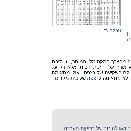
טבלה ב'
ליון
במקרה
ואילו במקרה הנ"ל השקיעה בפועל היא 2.6 ס"מ – פי 2.08 מהערך המקסימלי המותר, וזו סיבת
 מורה על קריסת הבית, אלא רק על
 אולם השקיעה של רצפתו, אולי מתאימה
 לא מתאימה ל
רצפה
של בית מגורים
.
ו/או להורות על בדיקות מעבדה
|