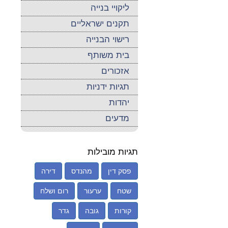
ליקויי בנייה
תקנים ישראליים
רישוי הבנייה
בית משותף
אזכורים
תגיות ידניות
יהדות
מדעים
תגיות מובילות
פסק דין
מהנדס
דירה
שטח
ערעור
רום ושלח
קורות
גובה
גדר