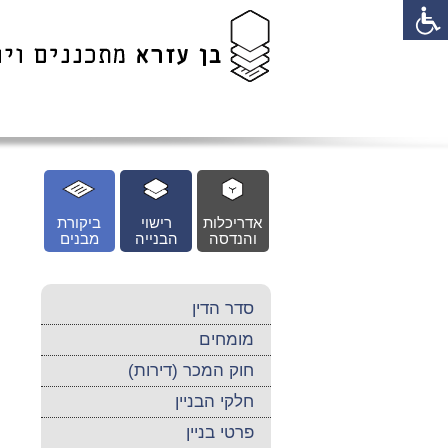
לג
כן
זי
אדריכלות
רישוי
ביקורת
והנדסה
הבנייה
מבנים
סדר הדין
מומחים
חוק המכר (דירות)
חלקי הבניין
פרטי בניין