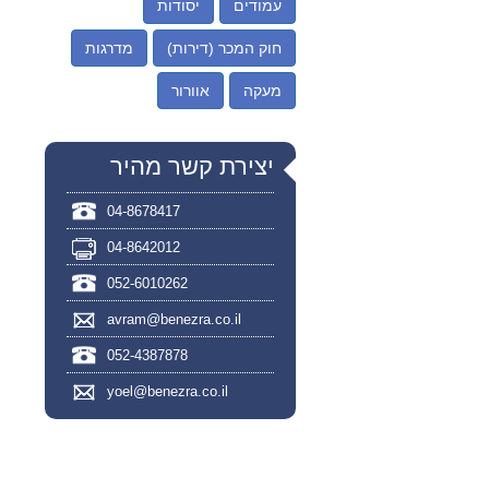
עמודים
יסודות
חוק המכר (דירות)
מדרגות
מעקה
אוורור
יצירת קשר מהיר
04-8678417
04-8642012
052-6010262
avram@benezra.co.il
052-4387878
yoel@benezra.co.il