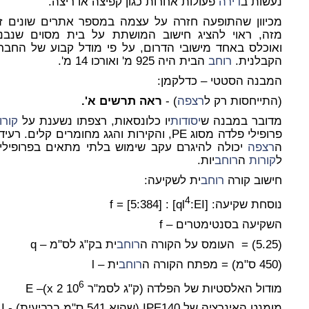
נעשות ב
דירה
פעולות אחרות כגון קפיצה או ריצה.
מכיוון שהתופעה חזרה על עצמה במספר אתרים שונים ז
מזה, ראוי להציג חישוב המושתת על בית מסוים שנבנ
ואוכלס באחד מישובי הדרום, על פי מודל קבוע של החבר
הקבלנית.
רוחב
הבית היה 925 מ' ואורכו 14 מ'.
המבנה הסטטי – כדלקמן:
(התייחסות רק ל
רצפה
) -
ראה תרשים א'.
מדובר במבנה ש
יסודות
יו כלונסאות, רצפתו נשענת על
קורו
פרופילי פלדה מסוג PE, והקירות והגג מחומרים קלים. רעי
ה
רצפה
יכולה להיגרם עקב שימוש בלתי מתאים בפרופילי
ל
קורות
ה
רוחב
יות.
חישוב קורה
רוחב
ית לשקיעה
:
4
נוסחת שקיעה
: f = [5:384] : [ql
:EI]
השקיעה בסנטימטרים – f
(5.25) = העומס על הקורה ה
רוחב
ית בק"ג לס"מ – q
(450 ס"מ) = מפתח הקורה ה
רוחב
ית – l
6
מודול האלסטיות של הפלדה (ק"ג לסמ"ר 10
x 2)– E
מומנט האינרציה של IPE140 (שהוא 541 ס"מ ברביעית) - I