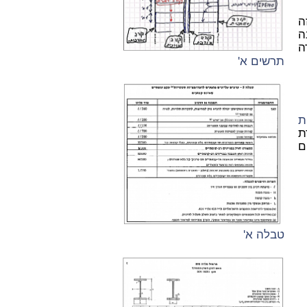
ה
ה
ה
תרשים א'
ת
דת
ם
טבלה א'