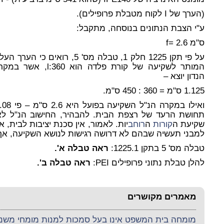
(הערך של I לקוח מטבלת פרופילים).
ע"י הצבת הנתונים בנוסחה, מתקבל:
ס"מ
f= 2.6
על פי תקן 1225 חלק 1, טבלה מס' 5, רואים כי הערך הע
המותר לשקיעה של קורת פלדה הוא l:360, אשר 
הנדון יוצא –
1.125 ס"מ = 360 : 450 ס"מ.
תחושת הרעד של רצפת הבית. להבהיר, החישוב הנ"ל לא
שקיעת ה
קורות
ה
רוחב
יות. לאמור, אין סכנת יציבות לבית,
למבני תעשיה שבהם לא דרושה רגישות לנושא השקיעה,
אך
טבלה מס' 5 בתקן 1225.1
:
ראה טבלה א'.
להלן טבלת נתוני פרופילים
PEI
:
ראה טבלה ב'.
מאמרים מקושרים
מומחה בית המשפט אינו בעל סמכות למנות מומחי משנה 