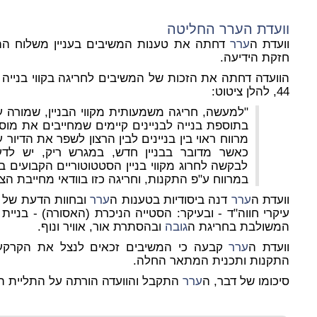
וועדת ה
ערר
החליטה
וועדת ה
ערר
דחתה את טענות המשיבים בעניין משלוח הה
חזקת הידיעה.
הוועדה דחתה את הזכות של המשיבים לחריגה בקווי בנייה 
44, להלן ציטוט:
"למעשה, חריגה משמעותית מקווי הבניין, שמורה 
בתוספת בנייה לבניינים קיימים שמחייבים את מוס
מרווח ראוי בין בניינים לבין הרצון לשפר את הדיור 
כאשר מדובר בבניין חדש, במגרש ריק, יש לדע
לבקשה לחרוג מקווי בניין הסטטוטוריים הקבועים 
במרווח ע"פ התקנות, וחריגה כזו בוודאי מחייבת הצד
וועדת ה
ערר
דנה ביסודיות בטענות ה
ערר
ובחוות הדעת של 
עיקרי חווה"ד - ובעיקר: הסטייה הניכרת (האסורה) - בניית
המשולבת בחריגת ה
גובה
ובהסתרת אור, אוויר ונוף.
וועדת ה
ערר
קבעה כי המשיבים זכאים לנצל את הקרקע 
התקנות ותכנית המתאר החלה.
סיכומו של דבר, ה
ערר
התקבל והוועדה הורתה על התליית התכ