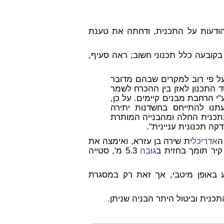
ודעות על התכנית, ודחתה את טענת
בקובעה כלל תכנוני חשוב; ראה סעיף,
על פי רוב למקרים שבהם מדובר
ד התכנון לאזן בין ההכרח לשמר
ע"י הרחבת מבנים קיימים. על כן,
תנו להתייחס בחשדנות יתירה
בתכנית החלה ומהבנייה המותרת
קה תכנונית עניינית".
ה
אדריכל
ית שירה בן עזרא, ואימצה את
 קיר תומך בחזית ב
גובה
5.3 מ', סטייה
באופן מיטבי, אך זאת
רק במסגרת
נית וביטול היתר הבניה שניתן.