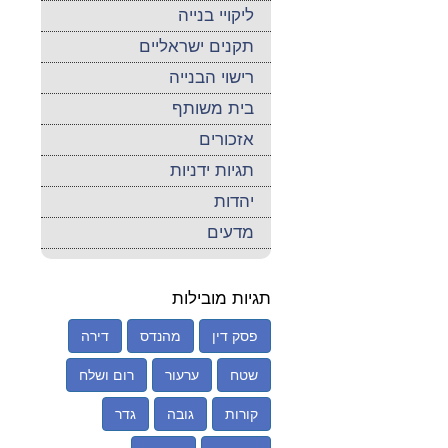
ליקויי בנייה
תקנים ישראליים
רישוי הבנייה
בית משותף
אזכורים
תגיות ידניות
יהדות
מדעים
תגיות מובילות
פסק דין
מהנדס
דירה
שטח
ערעור
רום ושלח
קורות
גובה
גדר