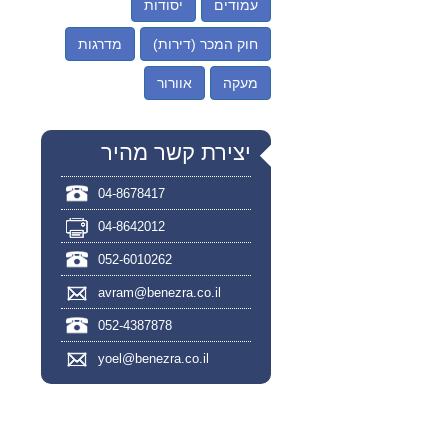
עמודים
יסודות
חוק המכר (דירות)
מדרגות
מעקה
אוורור
יצירת קשר מהיר
04-8678417
04-8642012
052-6010262
avram@benezra.co.il
052-4387878
yoel@benezra.co.il