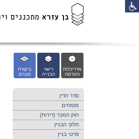
לג
כן
זי
אדריכלות
רישוי
ביקורת
והנדסה
הבנייה
מבנים
סדר הדין
מומחים
חוק המכר (דירות)
חלקי הבניין
פרטי בניין