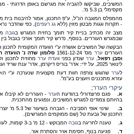
המשיבים, שביקשו להגביה את מגרשם באופן הדרגתי - ממצ
מקסימלי בן 5.3 מ'.
- תקרות וגגות מבטון מזוין (ללא
גג רעפים
), כפי שהדבר נרא
מצב זה מכתיב בניית קיר תומך בחזית המגרש ב
גובה
שבמגרש העוררים. בנוסף, נדרש קיר תומך אורכי בגבול בין
העוררים
ערר
מס' 1561-12-24
סלומון שדה נ' הוועדה ה
וסבן רפאל
,
ערר
שנדון בפני ו
ועדת
ערר
מחוזית לתכנון ול
לינואר 2025, על ידי: אדר' בוריס דיקרמן, אדר' ענת שריד ועו"ד חנה קציר.
ל
ערר
שהוגש צורפה חוות דעת מקצועית שנערכה ע"י ה
אד
עזרא מתכננים ויועצים בע"מ".
עיקרי ה
ערר
;
א.
פגם פרוצדורלי בהודעת ה
ערר
- העוררים לא קיבלו את
בהיותם צמודים למגרש המשיבים, ונפגעים מהתכנית.
ב.
שינוי אופי הסב
התכנון של גבעת טל (שם ממוקמים המגרשים).
ג.
טענה לחריגה ב
גובה
המבוקש - 12 מ' ב-3 קומות, לעומת המותר - 7.5 מ' ב-2 קומות.
ד.
פגיעה בנוף, חסימת אויר והסתרת אור.