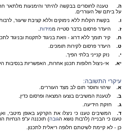
ה.
טענה לחוסרים בבקשה להיתר והימנעות מלתאר חת
על ביתם של העוררים.
ו.
בקשת הקלות ללא נימוקים וללא קציבת שיעור, לרבות בקו
ז.
היעדר פרסום בדבר סטייה מ
מידות
.
ח.
קיר תומך ללא דרוג - וזאת בניגוד לתקנות ובניגוד לת
ט.
היעדר פרסום לקירות תומכים.
י.
נזק קנייני בלתי הפיך.
יא.
אי-ניצול חלופות תכנון אחרות, האפשריות בנסיבות העני
עיקרי התשובה
:
א.
שיהוי וחוסר תום לב מצד העוררים.
ב.
לטענת המשיבים בוצעו המצאה ופרסום כדין.
ג.
חזקת הידיעה.
ד.
המשיבים טענו כי ניצלו את הקרקע באופן מיטבי, ואף ל
טענו כי הבנייה (לרבות נושא ה
גובה
) תוכננה ע"פ הנחיות הו
כן - לא קיימת לשיטתם חלופה ריאלית לתכנון.