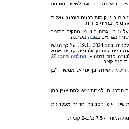
ב בו אין הגבהה, ועד לשיעור הגבהה
מהמפלס המוגבה הנ"ל, ע"פ התכנון, אמור להיבנות בית מגורים בן 2 קומות בבניה קונבנציונאלית
ה מעיון בחזית צדדית.
מעל 5 מ', גבוה ב-3 מ' מהקיר התומך
 שני המגרשים ב
גובה
משתנה.
הבקשה של המשיבים אושרה ע"י הוועדה המקומית לתכנון ולבנייה, ביום 19.11.2024, ועל כך הגישו
מקומית לתכנון ולבנייה קריית אתא
בנייה מחוז חיפה -
החלטה
מיום: 22
ריכל
ית
שירה בן עזרא
, ממשרד "בן
 התכניות, למרות שיש להם עניין בהן
יבה - הגבהה בשיעור של 5.3 מ' יוצרת שינוי אופי הסביבה וחריגה מעקרונות