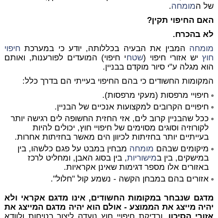
של ה
מומחה
.
האם החיפוי תקין?
לא בהכרח.
מומחה
המבין את הבעיה בכללותה, יודע כי במערכת
חיפוי
חוץ
יש אזורי חיפוי (
שטח
י חיפוי) המועדים לפורענות, ואותם
הוא מגלה ע"י סיור מוקדם בבניין.
המקומות החשודים כי בהם החיפוי בעייתי הם בדרך כלל:
חיפויי מרפסות (מעקי מרפסות).
חיפויים הקרובים למקצועות אנכיים של הבניין.
ככל שהבניין קרוב לים, אזי החזית החשופה לים רגישה יותר
לקורוזיה וסוגים מסוימים של חיפויי חוץ, יכולים להיות
בעייתיים יותר בחזיתות לכיוון הים מאשר בחזיתות אחרות.
מיקומים שבהם
מומחה
מבחין במבט על פגם כלשהו, בין
במישקים, בין ב
מישוריות
, בין בסוג האבן, ומחליט לרכז
באזורים אלו מספר דגימות שאינן אקראיות.
אזורים בהם במבחן הקשה - נשמע קול "חלול".
מדגם שנבחר במקומות החשודים, אינו מדגם אקראי ולא
יהיה מייצג את הממוצע - אולם הוא יהיה מדגם המייצג את
אזורי הסיכון
, ובדיקת חיפויי חוץ נועדה ליצור בטיחות ולוודא