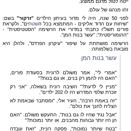
ייטה לטול מדגם ממוצע.
זהו מנהגו של עולם.
לפני 50 שנה, היה לי מדור בעיתון הילדים
"זרקור"
בשם:
"שיחות עם הדוד אליקים - המתמצא בכל ה
שטח
ים", ולקראת
פורים תשל"ו כתבתי במדורי את הרשימה "הסטטיסטית" -
"ההומוריסטית"; "עשר בנות המן".
הרשימה מושתתת על שיפור "עיקרון הפרדס", ולהלן היא
מובאת בשלמותה:
עשר בנות המן
"אמרי לי", אמר משולם לרונית בסעודת פורים,
"האם היו להמן רק בנים, או גם בנות?"
"מניין לי לדעת?" השיבה רונית בשאלה, "אני רק
זוכרת שלפי המדרש היו לו 202 ילדים".
"זה באמת הרבה", העיר אלי, "ומסתבר שבאמת לא
הצליח לחנך את כולם".
"אבל נגיד שהיו לו גם בנות", התעקש משולם. "האם
הן היו יותר גבוהות מהבנים, או יותר נמוכות?"
"בטח שיותר נמוכות", פסקה רונית, "זאת עובדה