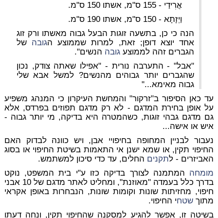
אֲרִידַי - 155 ס"מ, אשתו 150 ס"מ.
וַיְזָתָא - 150 ס"מ, אשתו 190 ס"מ.
הנה כי כן, בתשעה זוגות הבעל גבוה מאשתו ורק זוג
אחד יוצא דופן; זאת, למרות שממוצע ה
גובה
של
הגברים זהה לממוצע
גובה
הנשים".
"אבל" - התערבה נורית - "אפילו שאתה צודק, נכון
שהגברים יותר גבוהים מהנשים? למשל אבא שלי
גבוה מאימא..."
עד כאן הסיפור ב"זרקור" והמחשת העיקרון כי המנהג משפיע
על אופן בחירת המדגם - לא רק מדגם תפוזים בפרדס, אלא
גם מדגם גבהי זוגות, כשהמטרה היא בדיקה, מי יותר גבוה -
איש או אישה...
נעבור לבניין המחופה בחיפויי אבן, ויש כוונה לבדוק האם
החיפוי תקין, או שמא ישנן אי התאמות בשיטת החיפוי או בסוג
האביזרים - ל
תקנים
החלים, עד כדי סיכון למשתמש.
מומחה
המתמנה לצורך בדיקה כזו ע"י בית המשפט, נוקט
בדרך כלל בעמדה "מאוזנת", ומחליט לאתר מדגם של 10 אבני
חיפוי, מחזיתות שונות וקומות שונות,
הנבחרות באופן אקראי
מתוך
שטח
י החיפוי
.
בשיטה זו, אפשר להגיע למסקנה שהחיפוי תקין,
ונחה דעתו