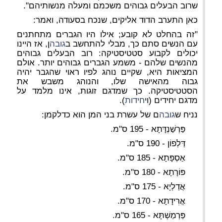
שרוב הבעלים גבוהים משכמם ומעלה מנשותיהם".
כאן התערב הדוד אליקים, שנכח בסעודה, ואמר:
"זה בהחלט לא קובע; אילו היו הגברים מתחתנים
עם הנשים סתם כך, מבלי להתחשב ב
גובה
ן, אז היינו
יכולים לקבוע סטטיסטיקה: רוב הבעלים גבוהים
מהנשים שלהם - משמע הגברים גבוהים יותר. אולם
המציאות היא, שקיים נוהג לפיו ראוי שהגבר יהיה
גבוה מהאישה שלו,
והנוהג משבש את
הסטטיסטיקה
. כך שמדגם זוגות, אינו מלמד על
מדגם יחידים (וי
חידות
).
נניח ש
גובה
ם של עשרת בני המן הוא כדלקמן:
פַּרְשַׁנְדָּתָא - 195 ס"מ.
דַּלְפוֹן - 190 ס"מ.
אַסְפָּתָא - 185 ס"מ.
פּוֹרָתָא - 180 ס"מ.
אֲדַלְיָא - 175 ס"מ.
אֲרִידָתָא - 170 ס"מ.
פַּרְמַשְׁתָּא - 165 ס"מ.