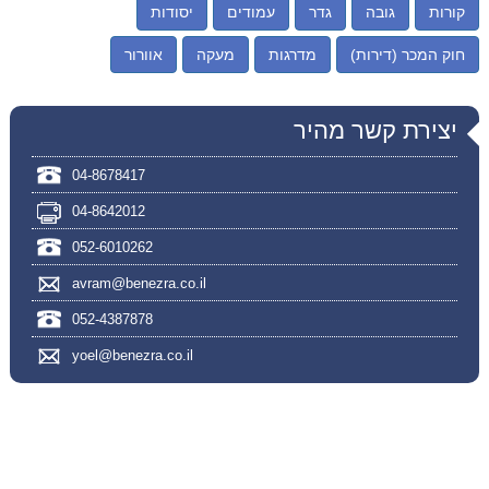
קורות
גובה
גדר
עמודים
יסודות
חוק המכר (דירות)
מדרגות
מעקה
אוורור
יצירת קשר מהיר
04-8678417
04-8642012
052-6010262
avram@benezra.co.il
052-4387878
yoel@benezra.co.il