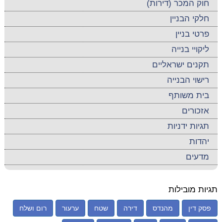
חוק המכר (דירות)
חלקי הבניין
פרטי בניין
ליקויי בנייה
תקנים ישראליים
רישוי הבנייה
בית משותף
אזכורים
תגיות ידניות
יהדות
מדעים
תגיות מובילות
פסק דין
מהנדס
דירה
שטח
ערעור
רום ושלח