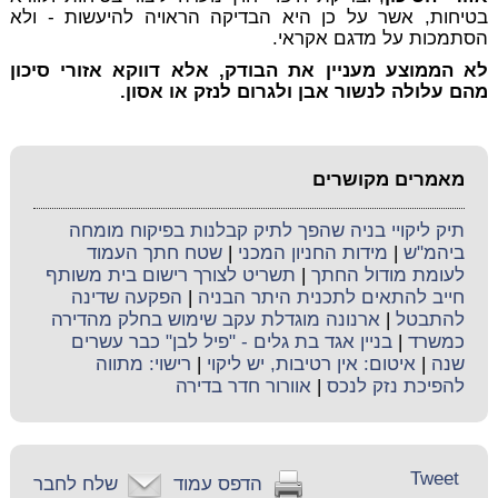
בטיחות, אשר על כן היא הבדיקה הראויה להיעשות - ולא
הסתמכות על מדגם אקראי.
לא הממוצע מעניין את הבודק, אלא דווקא אזורי סיכון
מהם עלולה לנשור אבן ולגרום לנזק או אסון.
מאמרים מקושרים
תיק ליקויי בניה שהפך לתיק קבלנות בפיקוח מומחה
ביהמ"ש
|
מידות החניון המכני
|
שטח חתך העמוד
לעומת מודול החתך
|
תשריט לצורך רישום בית משותף
חייב להתאים לתכנית היתר הבניה
|
הפקעה שדינה
להתבטל
|
ארנונה מוגדלת עקב שימוש בחלק מהדירה
כמשרד
|
בניין אגד בת גלים - "פיל לבן" כבר עשרים
שנה
|
איטום: אין רטיבות, יש ליקוי
|
רישוי: מתווה
להפיכת נזק לנכס
|
אוורור חדר בדירה
Tweet
הדפס עמוד
שלח לחבר