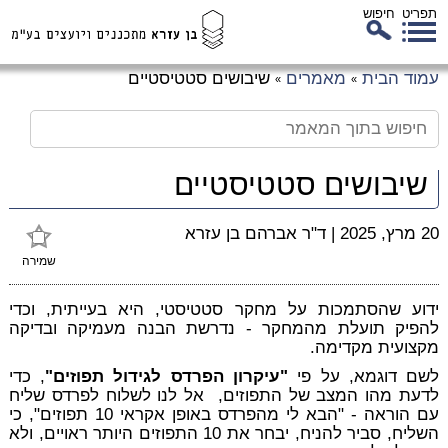
תפריט
חיפוש
לג
עמוד הבית
מאמרים
שיבושים סטטיסטיים
»
»
כן
זי
שיבושים סטטיסטיים
20 מרץ, 2025
|
ד"ר אברהם בן עזרא
שמירה
ידוע שהסתמכות על מחקר סטטיסטי, היא בעייתית, וכדי
להפיק תועלת מהמחקר - נדרשת הבנה מעמיקה ובדיקה
מקצועית מקדימה.
לשם דוגמא, על פי
"עיקרון הפרדס לגידול תפוזים"
, כדי
לדעת מהו המצב של התפוזים, אל לנו לשלוח לפרדס שליח
עם הוראה - "הבא לי מהפרדס באופן אקראי 10 תפוזים", כי
השליח, סביר להניח, יבחר את 10 התפוזים היותר ראויים, ולא