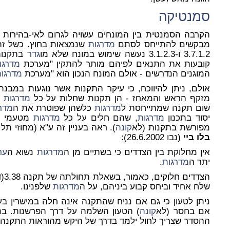
סמנטיקה
הקרבה הסמנטית בין המונחים עשויה לגרום לאי-בהירות 
מבקשים להתייחס לסתם
מדרגות
שנמצאות בחוץ. כשל זה
3.7.1.2 ו-3.1.2.3 נעשה שימוש במונח שלא מו
גדר
בתקנות
קובעות את התנאים לפיהם מותר להתקין "מערכת
מדרגו
המוגנים הנדרשים - אולם המונח הנכון הוא "מערכת
מדרגו
אולם, ניתן להיווכח, כי עיקר התקנות אשר נוגעות במבנה
מזקף הראש והמאחז - הן תקנות שחלות על כל
מדרגות
ב
שום תקנה שמתייחסת ל
מדרגות
כלשהן שפוטרת את ה
מדר
יסוד בתכנון
מדרגות
, שהם חלים על כל
מדרגות
מטעמי הב
מפורשת בתקנות (לא
קונה
). ראה בעניין זה ע"א (מחוזי תל 
בלו ביי
(נבו 26.6.2002):
אין מחלוקת בין הצדדים כי בשתיים מן ה
מדרגות
נשוא ה
ער
יתר ה
מדרגות
.
הצד
שלח אחיד וביחס קבוע ביניהם, על ה
מדרגות
שלפנינו.
ניתן לטעון כי גם אם נניח שהתקנה אינה חלה במישרין בעני
אם בחסר (לא
קונה
) הטעון השלמה על דרך הפרשנות. בנס
ההסדר שצריך לחול ילמד בדרך של היקש מהוראות התקנה 