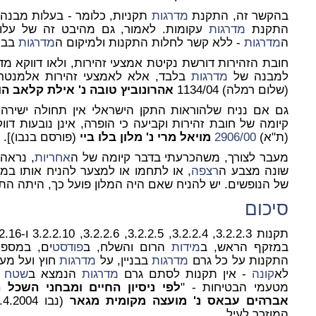
בהקשר זה, התקנת
מדרגות
תקניות, כלומר - בעלות מבנה 
התקנת
מדרגות
עקומות. לאמור, גם מהיבט זה של עלו
ה
מדרגות
- ללא קשר לחלות התקנות ולמיקום ה
מדרגות
בבני
חובת הזהירות דורשת נקיטת אמצעי זהירות, ולאו דווקא מד
למבנה של
מדרגות
בלבד, אלא לאמצעי זהירות אלמנטרי
(שלום רמלה) 1134/04
אהרונוביץ טובה נ' אילת קלאב הוטל (1980)
גם אם נניח שלהוראות התקן הישראלי אין תחולה ישירה ל
קיומה של חובת זהירות וקביעה כי הופרה, אינן נובעות דו
(ת"א)
906/00
2
מויאל מרי נ' מלון בלו ביי
(פורסם בנבו)].
מעבר לצורך, משהכרעתי בדבר קיומה של ה
אחריות
, נראה 
שונה מצבע ה
רצפה
, או לתחמו או למצער להניח אותו במע
של הנופשים. יש להניח שאם היה המלון פועל כך, היתה הת
סיכום
תקנות 3.2.2.3, 3.2.2.4, 3.2.2.5, 3.2.2.6, 3.2.2.10 ו-3.2.2.16, אשר עוסקות במבנה ה
במזקף הראש, ב
מידות
הרום והשלח, ב
פודסט
ים, במספ
התקנות על כל גרם
מדרגות
בבניין, על
מדרגות
חוץ ועל מע
לא
קונה
- אין תקנות לסתם גרם
מדרגות
הנמצא ב
שטח
ח
מטעמי הבטיחות - "
לפי ניסיון החיים ומבחני השכל 
אברהים עבאס נ' מועצה מקומית מגאר
(נבו 29.4.2004) - ס' 10), כאמור בת"א
המוזכר לעיל.