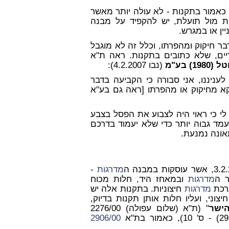
כאמור בתקנות - לא עולה יותר מאשר
ת מול תועלת, יש להקפיד על מבנה
ין או במגרש.
בר חיקוק ומהפרתו, וכלל זה לא מוגבל
ים, שלא כתובים בתקנות. ראה ת"א
 בע"מ
(נבו 4.2.2007):
עניננו, אני סבורה כי הקביעה בדבר
וקא מחיקוק או מהפרתו [ראה גם בע"א
לי כי ראוי היה לצבוע את הפסל בצבע
מד גבוה יותר כדי שלא יעמוד בדרכם
אונה נמנעת.
מדרגות
-
ר ה
מדרגות
ובמאחז היד, חלות מכוח
רכת
מדרגות
חיצוניות. בתקנות אלה יש
יצוני, ועליו חלות אותן תקנות בדיוק,
הישר
" (ת"א (שלום עפולה) 2276/00
2
906/00