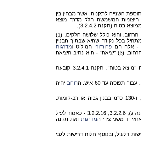
בתוספת השנייה לתקנות, אשר מבחין בין
יצוניות המשמשת חלק מדרך מוצא
בטוח (תקנה 3.2.4.2).
"דרך מוצא" הוא נתיב היציאה מכל נקודה שהיא בבניין אל הרחוב, והוא כולל שלושה חלקים: (1)
תחיל בכל נקודה שהיא שבתוך הבניין
פרוזדור
י המילוט ו
מדרגות
המילוי מהבניין אל החוץ, והם מובילים אל "יציאה" או אל הרחוב; (3) "יציאה" - היא נתיב היציאה
חוץ שהיא חלק מדרך מוצא אך איננה "מוצא בטוח", תקנה 3.2.4.1 קובעת
תפוסה עד 60 איש, ה
רוחב
יהיה
יהיה 105 ס"מ בבניין רגיל, ו-130 ס"מ בבנין גבוה או רב-קומות.
ס"ג (ד) מחיל את תקנות 3.2.2.4, 3.2.2.5 (למעט פרט משנה ג), 3.2.2.6, 3.2.2.16 - כאמור לעיל
מדרגות
ואת תקנה
ות דלעיל, ובנוסף חלות דרישות לגבי