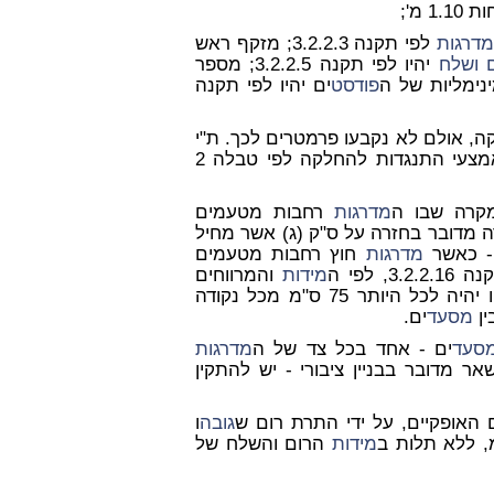
 מ';
דרגות
לפי תקנה 3.2.2.3; מזקף ראש
 ושלח
יהיו לפי תקנה 3.2.2.5; מספר
ימליות של ה
פודסט
ים יהיו לפי תקנה
ה, אולם לא נקבעו פרמטרים לכך. ת"י
2279 לעניין זה קובע דרגה מינמלית של R10 או A עם אמצעי התנגדות להחלקה לפי טבלה 2
מדרגות
רחבות מטעמים
ה מדובר בחזרה על ס"ק (ג) אשר מחיל
מדרגות
חוץ רחבות מטעמים
 לפי ה
מידות
והמרווחים
, כך שהמרחק אליו יהיה לכל היותר 75 ס"מ מכל נקודה
מסעד
ים.
סעד
ים - אחד בכל צד של ה
מדרגות
שאר מדובר בבניין ציבורי - יש להתקין
האופקיים, על ידי התרת רום ש
גובה
ו
מידות
הרום והשלח של