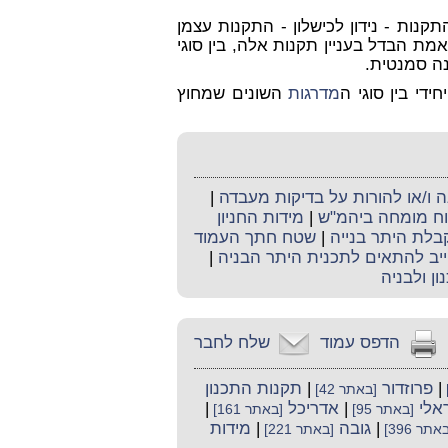
קנות - נידון לכישלון - התקנות עצמן
מת הבדל בעניין תקנות אלה, בין סוגי
נה סמנטית.
די בין סוגי ה
מדרגות
השונים שמחוץ
ו/או להורות על בדיקות מעבדה
|
קוח מומחה ביהמ"ש
|
מידות החניון
קבלת היתר בנייה
|
שטח חתך העמוד
יב להתאים לתכנית היתר הבניה
|
ון ולבניה
הדפס עמוד
שלח לחבר
|
פרוזדור
|
תקנות התכנון
[באתר 42]
אלי
|
אדריכל
|
[באתר 95]
[באתר 161]
|
גובה
|
מידות
אתר 396]
[באתר 221]