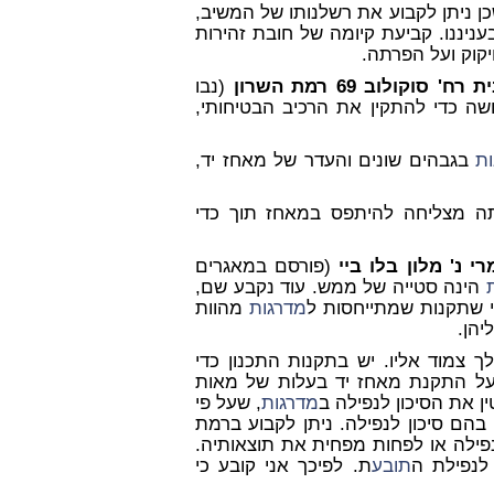
 ניתן לקבוע את רשלנותו של המשיב,
ניננו. קביעת קיומה של חובת זהירות
יקוק ועל הפרתה.
 סוקולוב 69 רמת השרון
(נבו
ר דרושה כדי להתקין את הרכיב הבטיחותי,
ת
בגבהים שונים והעדר של מאחז יד,
ה מצליחה להיתפס במאחז תוך כדי
י נ' מלון בלו ביי
(פורסם במאגרים
הינה סטייה של ממש. עוד נקבע שם,
רי שתקנות שמתייחסות ל
מדרגות
מהוות
יהן.
ך צמוד אליו. יש בתקנות התכנון כדי
על התקנת מאחז יד בעלות של מאות
ן את הסיכון לנפילה ב
מדרגות
, שעל פי
בהם סיכון לנפילה. ניתן לקבוע ברמת
פילה או לפחות מפחית את תוצאותיה.
נפילת ה
תובע
ת. לפיכך אני קובע כי