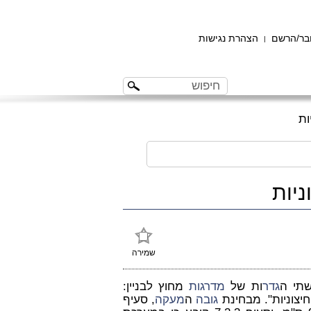
ר/הרשם
הצהרת נגישות
|
ות
יות
שמירה
שתי ה
גדר
ות של
מדרגות
מחוץ לבניין:
יצוניות". מבחינת
גובה
ה
מעקה
, סעיף