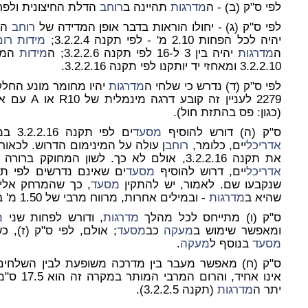
לפי ס"ק (ב) - ה
מדרגות
תהיינה ב
רוחב
הדלת החיצונית ולפחות 1.10
לפי ס"ק (ג) - יחולו הוראות בדבר אופן המדידה של
רוחב
ה
מ
יהיה לכל הפחות 2.10 מ' - לפי תקנה 3.2.2.4;
מידות
רום
ה
מדרגות
יהיה בין 3 ל-16 לפי תקנה 3.2.2.6; ה
מידות
המינ
3.2.2.10 ומאחזי יד יותקנו לפי תקנה 3.2.2.16.
לפי ס"ק (ד) נדרש כי שלחי ה
מדרגות
יהיו מחומר מונע החלק
(כגון: פס בהתזת חול).
ס"ק (ה) דורש להוסיף
מסעד
ים לפי תקנה 3.2.2.16 במקרה שבו ה
אדריכל
יים, כלומר,
רוחב
ן עולה על המינימום הדרוש. לכאור
את תקנה 3.2.2.16, אולם לא כך. לשון המחוקק ברורה - כאשר
אדריכל
יים, דרוש להוסיף
מסעד
ים שאינם נדרשים לפי תקנה 3.2.2.16,
שנקבעו שם. לאמור, יש להתקין
מסעד
שהיא ב
מדרגות
- ובמילים אחרות, מרווח מרבי של 1.50 מ' בין
ס"ק (ו) מתייחס לכל מהלך
מדרגות
, ודורש לפחות שני
מ
ומאפשר שימוש ב
מעקה
כב
מסעד
; אולם, לפי ס"ק (ז), כ
מסעד
בנוסף ל
מעקה
.
ס"ק (ח) מאפשר מעבר בין מדרכה משופעת לבין השלחים 
אינו אחיד, והרום המרבי המותר במקרה זה הוא 17.5 ס"מ, ללא תלות ב
יתר ה
מדרגות
(תקנה 3.2.2.5).