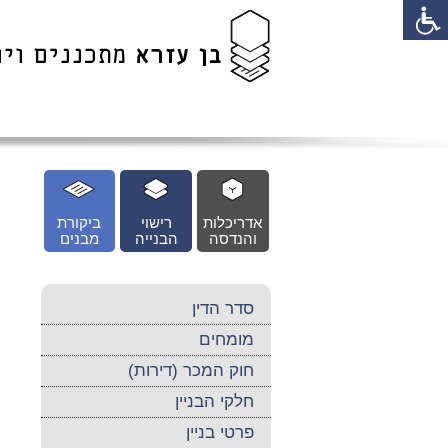
לג
כן
זי
אדריכלות
רישוי
ביקורת
והנדסה
הבנייה
מבנים
סדר הדין
מומחים
חוק המכר (דירות)
חלקי הבניין
פרטי בניין