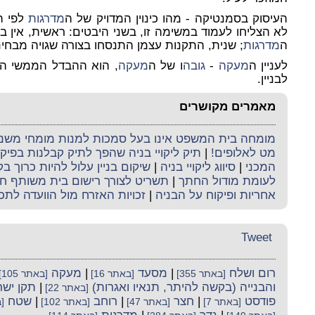
העיסוק בסמנטיקה - מהו כינוין המדויק של ה
מדרגות
לפי הת
לא הצליחו לעמוד במשימה זו, בשני היבטים: ראשית, אין בא
ה
מדרגות
; שנית, התקנות עצמן התנסחו בצורה שגויה מבחי
לעניין ה
מעקה
-
גובה
ו של ה
מעקה
, הוא ההבדל הממשי היחי
לבניין.
מאמרים מקושרים
מומחה בית המשפט אינו בעל סמכות למנות מומחי משנה 
מט לאלופים!
|
תיק ליקויי בניה שהפך לתיק קבלנות בפי
המכני
|
סיווג ליקויי בניה
|
שיקום בניין עלול להיות כרוך ב
לעומת מודול החתך
|
תשריט לצורך רישום בית משותף חי
אחריות ופיקוח על הבניה
|
זכויות האזרח מול הוועדה לתכנ
Tweet
רום ושלח
|
מסעד
|
מעקה
[באתר 355]
[באתר 16]
[באתר 105]
והבנייה (בקשה להיתר, תנאיו ואגרות)
|
תקן ישר
[באתר 22]
פודסט
|
חצר
|
רוחב
|
שטח
[באתר 7]
[באתר 47]
[באתר 102]
[ב