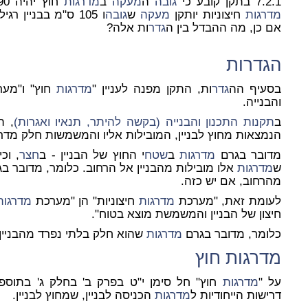
7.2.1 בתקן קובע כי
גובה
ה
מעקה
ב
מדרגות
חוץ יהיה 90 ס"מ, וסעיף 7.2.3 קובע כי במערכת
מדרגות
חיצוניות יותקן
מעקה
ש
גובה
אם כן, מה ההבדל בין ה
גדר
ות אלה?
ה
גדר
ות
בסעיף הה
גדר
ות, התקן מפנה לעניין "
מדרגות
חוץ" ו"מע
והבנייה.
ב
תקנות התכנון והבנייה (בקשה להיתר, תנאיו ואגרות)
, תש"
הנמצאות מחוץ לבניין, המובילות אליו והמשמשות חלק מדרך
מדובר בגרם
מדרגות
ב
שטח
י החוץ של הבניין - ב
חצר
, וכ
ש
מדרגות
אלו מובילות מהבניין אל הרחוב. כלומר, מדובר ב
מהרחוב, אם יש כזה.
לעומת זאת, "מערכת
מדרגות
חיצוניות" הן "מערכת
מדרגות
חיצון של הבניין והמשמשת מוצא בטוח".
כלומר, מדובר בגרם
מדרגות
שהוא חלק בלתי נפרד מהבניין,
מדרגות
חוץ
על "
מדרגות
חוץ" חל סימן י"ט בפרק ב' בחלק ג' בתוספ
דרישות הייחודיות ל
מדרגות
הכניסה לבניין, שמחוץ לבניין.