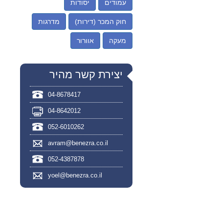
עמודים
יסודות
חוק המכר (דירות)
מדרגות
מעקה
אוורור
יצירת קשר מהיר
04-8678417
04-8642012
052-6010262
avram@benezra.co.il
052-4387878
yoel@benezra.co.il