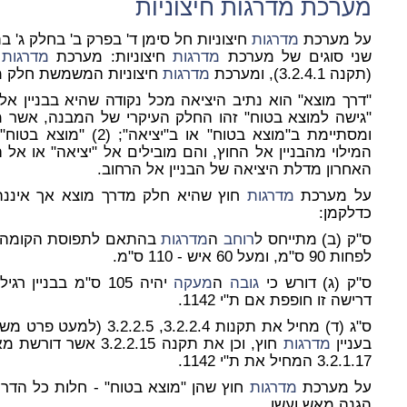
מערכת
מדרגות
חיצוניות
על מערכת
מדרגות
חיצוניות חל סימן ד' בפרק ב' בחלק ג' 
שני סוגים של מערכת
מדרגות
חיצוניות: מערכת
מדרגות
ח
(תקנה 3.2.4.1), ומערכת
מדרגות
חיצוניות המשמשת חלק ממוצא 
"גישה למוצא בטוח" זהו החלק העיקרי של המבנה, אשר מ
ומסתיימת ב"מוצא בטוח" או ב"יציאה"; (2) "מוצא בטוח" - אלה הם
האחרון מדלת היציאה של הבניין אל הרחוב.
על מערכת
מדרגות
כדלקמן:
ס"ק (ב) מתייחס ל
רוחב
ה
מדרגות
בהתאם לתפוסת הקומה. עבור 
לפחות 90 ס"מ, ומעל 60 איש - 110 ס"מ.
ס"ק (ג) דורש כי
גובה
ה
מעקה
דרישה זו חופפת אם ת"י 1142.
בעניין
מדרגות
חוץ, וכן את תקנה 3.2.2.15 אשר דורשת מאחזי יד משני צידי ה
3.2.1.17 המחיל את ת"י 1142.
על מערכת
מדרגות
חוץ שהן "מוצא בטוח" - חלות כל הדריש
הגנה מאש ועשן.