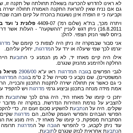
לא ראינו להדרש להכרעה בשאלת תחולתה של תקנה זו, שכן
גם אם נניח שאין להוראת התקנה האמורה תחולה ישירה בע
וקביעה כי זו הופרה אינן נשענות בהכרח על קיום חובה שבח
ויתרה מכך, בת"א (שלום רמ') 4409-07
פלונית נ' ועד בית רח'
16.8.2011) ניתן דגש לעניין "ההשקעה" - העלות אש
ביחס לשווי הנזק הצפוי. להלן:
אני סבור שבמקרה זה ניתן היה לצפות כי קיומם של
מדרגו
יגרמו לכך שמי שיעלה או ירד על ה
מדרגות
, יחליק עליהם.
אילו היה קיים מאחז יד, לא מן הנמנע כי ה
תובע
ת היית
החלקה ולהימנע מהנזק שנגרם.
לגבי הפרשים ב
גובה
ה
מדרגות
ראו ע"א
906/00
2
מויאל מר
המשפטיים). שם נקבע כי סטייה של 2 ס"מ ב
גובה
ה
מדרגות
כי גם כאשר אין תחולה ישירה לתקנות התכנון והבנייה, ה
אמת מידה מנחה בתכנון וביצוע גרמי
מדרגות
ויש להקפיד על
יתכן כי קיומו של מאחז היד, היה גורם לכך שה
תובע
ת תל
להצביע על נורמת הזהירות הנדרשת. במקרה זה מדובר 
שקלים. היה על ה
נתבע
ת להשקיע סכום זעום זה, כדי להקטי
הפרשי הגבהים והפרשי העומק שלהם, הם
מדרגות
שקיים 
הסתברות מספקת, כי קיומו של מאחז יד, היה מונע את הנ
עוד ניתן לקבוע, כי להפרשי ה
גובה
של ה
מדרגות
תרומה ל
ה
נתבע
ת אחראית לנזק שנגרם ל
תובע
ת.