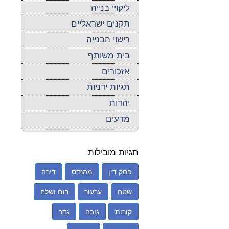
ליקויי בנייה
תקנים ישראליים
רישוי הבנייה
בית משותף
אזכורים
תגיות ידניות
יהדות
מדעים
תגיות מובילות
פסק דין
מהנדס
דירה
שטח
ערעור
רום ושלח
קורות
גובה
גדר