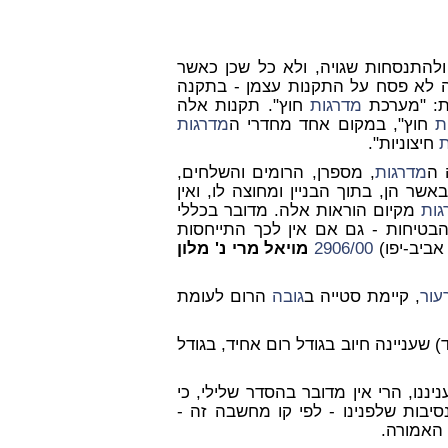
ולהתנסחות שגויה, ולא כל שכן כאשר
 לא פסח על התקנות עצמן - בתקנה
: "מערכת
מדרגות
חוץ". תקנות אלה
ת
חוץ", במקום אחד מחדרי ה
מדרגות
ת
חיצוניות".
 ה
מדרגות
, מספרן, הרומים והשלחים,
אשר הן, בתוך הבניין ומחוצה לו, ואין
גות
מקיום הוראות אלה. מדובר בכללי
טיחות - גם אם אין לכך התייחסות
אביב-יפו)
906/00
2
מויאל מרי נ' מלון
עור
, קיימת סטייה ב
גובה
הרום לעומת
דים חלוקים, כאמור, בשאלת תחולתה של תקנה 3.38(ד) שעניינה חיוב בגודל רום אחיד, בגודל
ננו, הרי אין מדובר בהסדר שלילי, כי
יבות שלפנינו - לפי קו מחשבה זה -
האמורה.