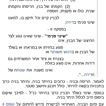
(2) הקמתו של בנין, הריסתו והקמתו
שנית, כולו או מקצתו, הוספה
לבניין קיים וכל תיקון בו, למעט
שינוי פנימי ב
דירה
;
בפסקה זו -
"שינוי פנימי"
- שינוי שאינו נוגע לצד
החיצוני של הבנין, אינו
פוגע בחזיתו או במראהו או בשלד
של הבנין או ב
רכוש משותף
או
בצנרת או ציוד אחר המשרתים גם
דירות אחרות, אינו פוגע בזולת
ואינו משנה את
שטח
ה של
ה
דירה
...".
לאמור, הריסה ובניה - כרוכים בהיתר בניה, והיתר בניה כרוך
בתכניות בקשה להיתר, כולל תכנון וחישוב סטטי.
בנוסף, שינוי בשלד הבניין כרוך בהיתר כנ"ל - לפיכך שיקום
ביסוס חייב לכלול היתר בניה.
עם סיום הבניה, האחראי לביקורת נדרש לחתום על
טופס 4