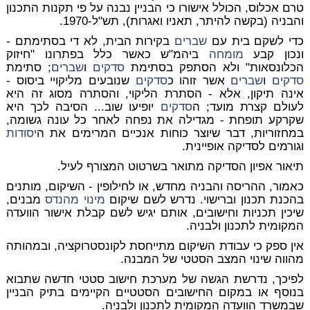
טרם אכלוס, הכולל אישורו כי הבניין נבנה על פי תקנות התכנון
והבניה (בקשה להיתר, תאניו ואגרות), תש"ל-1970.
כדי לשקם בית עם
שברים
בקירות הבית, לא די בסתימתם -
ונכון קבע
מומחה
ביהמ"ש כאשר כלל בפתרונו "חיזוק
הכלונסאות" ולא הסתפק בסתימת
סדקים
ו
שברים
; סתימת
סדקים
ו
שברים
אשר זוהו כ
סדקים
שנובעים מליקויי ביסוס -
אינה תיקון, אלא -
הסתרת הליקוי
, והסתרה מסוג זה היא
לעולם קצרת מועד; ה
סדקים
יופיעו שוב... הסיבה לכך היא
שקרקע תופחת - מגדילה את נפחה לאחר כל עונה גשומה,
במחזוריות, דבר שיוצר כוחות אנכיים המרימים את ה
יסודות
וגורמים לסדיקה אופיינית.
תיאור אפיון הסדיקה מתואר בשרטוט המצורף לעיל.
כאמור, ההריסה והבניה מחדש, או לחילופין - השיקום, מותנים
בהכנת תכנון וברישוי. נדרש לשם שיקום
מינוי
מהנדס
מבנים,
שיכין תכניות וחישובים, אותם יגיש לשם קבלת אישור הוועדה
המקומית לתכנון ולבניה.
אין ספק כי עבודת השיקום מתייחסת לקונסטרוקציה, ובמהותה
מהווה שינוי המצב הסטטי של המבנה.
לפיכך, נדרשת הגשה של מערכת חישוב סטטי חדשה שתבוא
בנוסף או במקום החישובים הסטטיים הקיימים בתיק הבניין
שבמשרד הוועדה המקומית לתכנון ולבניה.