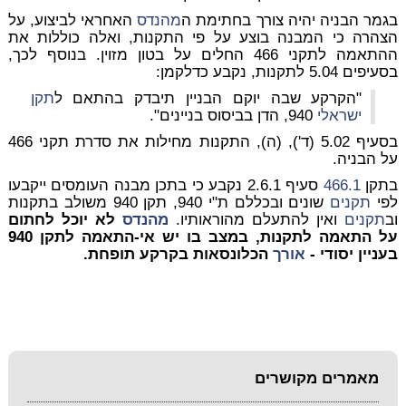
בגמר הבניה יהיה צורך בחתימת ה
מהנדס
האחראי לביצוע, על
הצהרה כי המבנה בוצע על פי התקנות, ואלה כוללות את
ההתאמה לתקני 466 החלים על בטון מזוין. בנוסף לכך,
בסעיפים 5.04 לתקנות, נקבע כדלקמן:
"הקרקע שבה יוקם הבניין תיבדק בהתאם ל
תקן
ישראלי
940, הדן בביסוס בניינים".
בסעיף 5.02 (ד'), (ה), התקנות מחילות את סדרת תקני 466
על הבניה.
בתקן
466.1
סעיף 2.6.1 נקבע כי בתכן מבנה העומסים ייקבעו
לפי
תקנים
שונים ובכללם ת"י 940, תקן 940 משולב בתקנות
וב
תקנים
ואין להתעלם מהוראותיו.
מהנדס
לא יוכל לחתום
על התאמה לתקנות, במצב בו יש אי-התאמה לתקן 940
בעניין יסודי -
אורך
הכלונסאות בקרקע תופחת.
מאמרים מקושרים