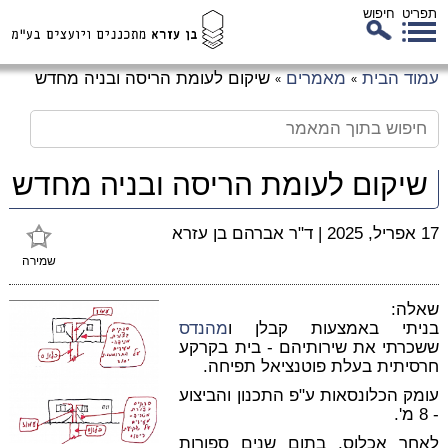
תפריט
חיפוש
לג
עמוד הבית
מאמרים
שיקום לעומת הריסה ובניה מחדש
»
»
כן
זי
שיקום לעומת הריסה ובניה מחדש
17 אפריל, 2025
|
ד"ר אברהם בן עזרא
שמירה
שאלה:
בניתי באמצעות קבלן ו
מהנדס
ששכרתי את שירותיהם - בית בקרקע
חרסיתית בעלת פוטנציאל תפיחה.
עומק הכלונסאות ע"פ התכנון והביצוע
- 8 מ'.
לאחר אכלוס, בתום שנים ספורות