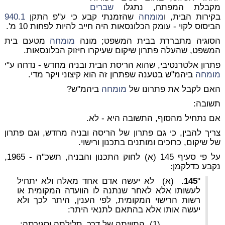
מקבלת המפתח, נתגלו
שברים
בקירות הבית, ו
מומחה
שהזמנתי קבע כי ע"פ התקן
940.1
הביסוס לקוי - עומק הכלונסאות היה חייב להיות
לפחות
10 מ'.
הסוגיה מתבררת בבית המשפט; מונה
מומחה
מטעם בית
המשפט, שהעלה פתרון שיקום שעיקרו חיזוק הכלונסאות.
פתרון אלטרנטיבי, שהוא הריסת הבית ובניה מחדש - נדחה ע"י
מומחה
ביהמ"ש בטענה שפתרון זה הוא קיצוני ויקר מדי.
האם לקבל את פתרונו של
מומחה
ביהמ"ש?
תשובה
:
אם נתחיל מהסוף, התשובה היא - לא.
צריך להבין, כי גם פתרון של הריסה ובניה מחדש, וגם פתרון
של שיקום, כרוכים ומותנים
בתכנון ורישוי
.
על פי סעיף 145 (א) לחוק התכנון והבניה, תשכ"ה - 1965,
נקבע כדלקמן:
"
145.
(א) לא יעשה אדם אחד מאלה ולא יתחיל
לעשותו אלא לאחר שנתנה לו הוועדה המקומית או
רשות הרישוי המקומית, לפי הענין, היתר לכך ולא
יעשה אותו אלא בהתאם לתנאי היתר:
(1) התוויתה של דרך, סלילתה וסגירתה;