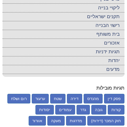
ליקויי בנייה
תקנים ישראליים
רישוי הבנייה
בית משותף
אזכורים
תגיות ידניות
יהדות
מדעים
תגיות מובילות
פסק דין
מהנדס
דירה
שטח
ערעור
רום ושלח
קורות
גובה
גדר
עמודים
יסודות
חוק המכר (דירות)
מדרגות
מעקה
אוורור