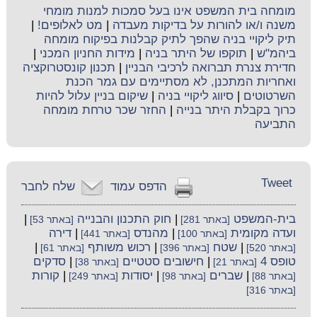
מומחה בית המשפט אינו בעל סמכות למנות מומחי
משנה ו/או להורות על בדיקות מעבדה
|
מט לאלופים!
|
תיק ליקויי בניה שהפך לתיק קבלנות בפיקוח מומחה
ביהמ"ש
|
תוקפו של היתר בניה
|
מידות החניון המכני
|
חדירת צנרת תברואה לרכיבי הבניין
|
תכנון קונסטרוקציה
ואחריות המתכנן, לא מסתיימים עם גמר הכנת
השרטוטים
|
סיווג ליקויי בניה
|
שיקום בניין עלול להיות
כרוך בקבלת היתר בנייה
|
החזר שכר טרחת מומחה
התביעה
Tweet
הדפס עמוד
שלח לחבר
בית-המשפט
|
חוק התכנון והבנייה
|
[באתר 281]
[באתר 53]
ועדה מקומית
|
מהנדס
|
דירה
[באתר 100]
[באתר 441]
|
שטח
|
רכוש משותף
|
[באתר 520]
[באתר 396]
[באתר 61]
טופס 4
|
חישובים סטטיים
|
סדקים
[באתר 21]
[באתר 38]
|
שברים
|
יסודות
|
קורות
[באתר 88]
[באתר 98]
[באתר 249]
[באתר 316]