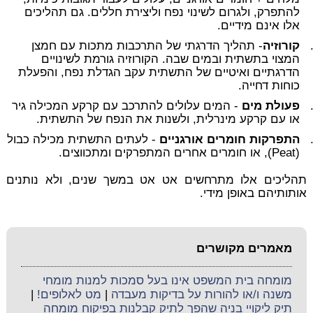
להתפרק, ולגרום לשינוי נפח וליצירת חללים. גם תהליכים
אלו אינם מידיים.
קורוזיה
- תהליך הדרגתי של התרכבות מתכות עם חמצן
המצוי בתשתית ובמים שבה. הקורוזיה גורמת לשינויים
הדרגתיים ואיטיים של התשתית עקב הגדלת נפח, והפעלת
כוחות דחייה.
פעולת מים
- המים עלולים להתרכב עם קרקע המכילה גיר
או עם קרקע מינרלית, ולשנות את הנפח של התשתית.
התפרקות חומרים אורגניים
- לעתים התשתית מכילה כבול
(Peat), או חומרים אחרים המתפרקים ומתכווצים.
תהליכים אלו מתרחשים אט אט במשך שנים, ולא נותנים
אותותיהם באופן מידי.
מאמרים מקושרים
מומחה בית המשפט אינו בעל סמכות למנות מומחי
משנה ו/או להורות על בדיקות מעבדה
|
מט לאלופים!
|
תיק ליקויי בניה שהפך לתיק קבלנות בפיקוח מומחה