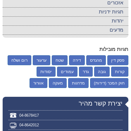
אזכורים
תגיות ידניות
יהדות
מדעים
תגיות מובילות
פסק דין
מהנדס
דירה
שטח
ערעור
רום ושלח
קורות
גובה
גדר
עמודים
יסודות
חוק המכר (דירות)
מדרגות
מעקה
אוורור
יצירת קשר מהיר
04-8678417
04-8642012