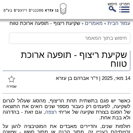
תפריט
חיפוש
לג
עמוד הבית
מאמרים
שקיעת ריצוף - תופעה ארוכת טווח
»
»
כן
זי
שקיעת ריצוף - תופעה ארוכת
טווח
14 מאי, 2025
|
ד"ר אברהם בן עזרא
שמירה
כאשר יש פגם בתשתית תחת הריצוף, מהסוג שעלול לגרום
לשקיעה, לפעמים רק כעבור מספר שנים רואים את התוצאה
של הפגם בצורת שקיעה של אריחי
רצפה
, וגם זאת - בהדרגה
ולא בבת אחת.
חולפות שנים, והדיירים מאבדים את המוטיבציה להגן על
זכויותיהם בעניין זה, מתוך הבנה או מתוך חשש - שישנה