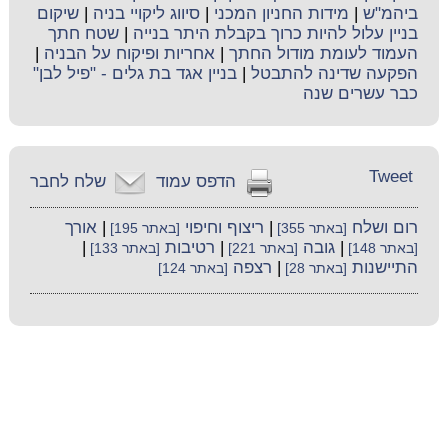
ביהמ"ש
|
מידות החניון המכני
|
סיווג ליקויי בניה
|
שיקום
בניין עלול להיות כרוך בקבלת היתר בנייה
|
שטח חתך
העמוד לעומת מודול החתך
|
אחריות ופיקוח על הבניה
|
הפקעה שדינה להתבטל
|
בניין אגד בת גלים - "פיל לבן"
כבר עשרים שנה
Tweet
הדפס עמוד
שלח לחבר
רום ושלח
|
ריצוף וחיפוי
|
אורך
[באתר 355]
[באתר 195]
|
גובה
|
רטיבות
|
[באתר 148]
[באתר 221]
[באתר 133]
התיישנות
|
רצפה
[באתר 28]
[באתר 124]