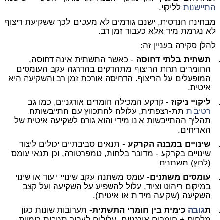
התיישנות
לליקוי.
מבחינה הנדסית, ישנם גורמים לא מעטים לכך ששקיעת ריצוף
לא נגרמת מיד אלא כעבור זמן רב.
להלן סקירה בעניין זה:
תשתית בלתי דחוסה
- כאשר התשתית אינה דחוסה,
החומרים תחת הריצוף מתהדקים בהדרגה עקב העומסים
המופעלים על הריצוף. הדחיסה אורכת זמן רב והשקיעה היא
איטית.
ליקויי ניקוז
- קרקע המכילה חומרים אורגניים, כמו גם
רטיבות
תת-רצפתית, עלולה להתכווץ עם התייבשותה.
תהליך ההתייבשות אינו מידי והוא גורם לשקיעה איטית של
האריחים.
שינויים במבנה הקרקע
- תנאים סביבתיים יכולים ליצור
שינויים בקרקע - מדובר בלחות, טמפרטורה, וכן תנאי עומס
(לחץ) משתנים.
עומסים משתנים
- עומס משתנה עקב שינויי ייעוד או שינוי
במיקום ריהוט וציוד, עלול להשפיע על השקיעה ועל קצב
השקיעה (שקיעה מידית או איטית).
ת
גובה
כימית בין חומרי התשתית
- תערובות שונות כגון
מלחים + חומרים אורגניים, עלולים לעבור תגובות כימיות,